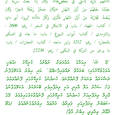
«اللَّهُمَّ بَارِكْ لِأُمَّتِي فِي بُكُورِهَا». وَكَانَ إِذَا بَعَثَ سَرِيَّةً أَوْ
جَيْشًا بَعَثَهُمْ مِنْ أَوَّلِ النَّهَارِ «وَكَانَ صَخْرٌ رَجُلًا تَاجِرًا، وَكَانَ
يَبْعَثُ تِجَارَتَهُ مِنْ أَوَّلِ النَّهَارِ فَأَثْرَى وَكَثُرَ مَالُهُ» [رواه أبو داود
/ كتاب: الجهاد / باب في الابتكار في السفر / رقم: 2606 ،
والترمذي / كتاب: أبواب البيوع / باب: ما جاء في التبكير
بالتجارة / رقم: 1212 وابن ماجه / كتاب: التجارات / باب:
ما يرجى من البركة في البكور / رقم: 2236]
“އޭ ﷲ! މިއަޅާގެ އުއްމަތަށް، ދުވާލުގެ ކުރީކޮޅު (އެބަހީ:
އެވަގުތުކޮޅުގައި) ބަރަކާތް ލައްވައިފާނދޭވެ.” އަދި އިތުރު އެކަލޭގެފާނު
ލަޝްކަރެއް ތަނަކަށް ފޮނުއްވާނަމަ، ހެނދުނުގެ ކުރީކޮޅުގައި ފޮނުއްވައެވެ.
ފަހެ ޞަޚްރު އަލް ޣާމިދީ އަކީ ވިޔަފާރިވެރި ބޭކަލެކެވެ. އެކަލޭގެފާނުގެ
ޤާފިލާ ވިޔަފާރިއަށް ހެނދުނުގެ ކުރީކޮޅުގައި ފޮނުއްވާކަމުގައިވެއެވެ. އޭގެ
ސަބަބުން ވިޔަފާރީގައި ފައިދާވެ، މުދާތައް އިތުރުވެގެންދެއެވެ. [އަބޫ
ދާވޫދު، ތިރްމީޛީ، އިބްނު މާޖާ]