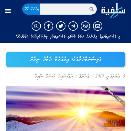
އިތުރަށް ހޯދާ
މި ވެބްސައިޓުގައިވާ ލިޔުންތައް ނަކަލު ކުރާނަމަ މި ވެބްސައިޓަށާއި ލިޔުންތެރިއާއަށް ހަވާލާދެއްވާ!
ފަތިސްނަމާދަށްފަހު، އިރުއެރުމާ ދެމެދު ނިދުން
5 ފެބްރުއަރީ 2019
/
އަޚްލާޤް
/
އައްޝައިޚް ހަޝުމް ނާޡިމް