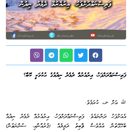
ފަތިސްނަމާދަށްފަހު، އިރުއެރުމާ ދެމެދު ނިދުމުގެ ޙުކުމަކީ ކޮބާ؟
ﷲ އަށް حمد ކުރަމެވެ.
އެއަށްފަހު ދަންނައެވެ. ފަތިސްނަމާދަށްފަހު، އިރުއެރުމާ ދެމެދު ނިދުމާ
ބެހޭގޮތުން އެއްވެސް ޘާބިތު ދަލީލެއް (ޤުރުއާނާއި، ސުންނަތުން)