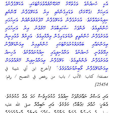
އެކީ ހެނދުނުގެ ވަގުތުކޮޅު ހޭދަކޮށްލެއްވުމަށްޓަކައި، އެކަލޭގެފާނުގެ
އަރިހަށް (ގެކޮޅަށް) ވަޑައިގެންނެވި އިރު އެކަލޭގެފާނު އޮންނެވީ
ނިދިކުރައްވާށެވެ. އުމަރުގެފާނު އެކަލޭގެފާނު ހޭފުޅުލެވެންދެން އަރިހުގައި
ހުންނެވިއެވެ. ދެންފަހެ ޞުހައިބްއަށް ހޭލެވުނު އިރު އަރިހުގައި
ޢުމަރުގެފާނު ހުންނެވީތީ ދެކެވަޑައިގެން ވިދާޅުވިއެވެ. އަމީރުލް މުއުމިނީން
ތިމަންނައާއި ބައްދަލުކުރުމަށްޓަކައި ހުންނެވިއިރު ތިމަންކަލޭފާނު
މިއޮވެވުނީ ހެނދުނުގެ އަރާމުނިދީގައި ނިދުކުރައްވާށެވެ. އެހިނދު
ޢުމަރުގެފާނު ދެންނެވިއެވެ. ކަލޭގެފާނު ތިއަރާމުނިދިން ހޭލެއްވުމަށް،
ތިމަންކަލޭގެފާނު ލޯބިނުކުރައްވަމެވެ.”
[أخرج ابن أبي شيبة في
مصنفه/ كتاب: الأدب / باب: من رخص في التصبح / رقم:
25454]
އަދި އަޞްރު ނަމާދަށްފަހު ނިދުމުގެ ޙުކުމަކީވެސް ހަމަ އެއް ޙުކުމެކެވެ.
އެބަހީ: ހުއްދަ (މުބާޙް) ކަމެކެވެ. އަދި ނަބިއްޔާ صلى الله عليه
وسلم ގެ އަރިހުން އެކަން މަނާކުރާ ޞައްޙަ ދަލީލެއް ވާރިދުވެފައެއް