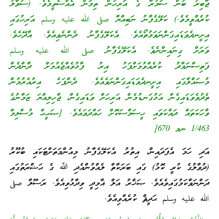
ޖާބިރު ބުން ސަމުރާ ގެ އަރިހުން ތިމަން އެއްސެވީމެވެ. (ސުވާލު
ކުރެއްވީމެވެ.) ކަލޭގެފާނު ނަބިއްޔާ صلى الله عليه وسلم އަރިހުގައި
އިށީނދެވަޑައިގަންނަވަމުތޯއެވެ. އެކަލޭގެފާނު ދެންނެވިއެވެ. އާދޭހެވެ.
ވަރަށް ގިނައިންނެވެ. އެކަލޭގެފާނު صلى الله عليه وسلم
ފަތިސްނަމާދު ކުރެއްވުމަށްފަހު އިރު ފާޅުވެއްޖެއުމަށް ދާންދެން
މުޞައްލާގައި އިށީނދެވަޑައިގަންނަވެއެވެ. ދެންފަހެ އިރުއެރުމުން
ތެދުވެވަޑައިގެން އަޅުގަނޑުމެން އަރިހަށް ވަޑައިގެން، ޖާހިލިއްޔަ ޒަމާނުގެ
ވާހަކަތައް ދައްކަވައި ހީސަމާސަކޮށް ހައްދަވައެވެ. [ޞަޙީޙް މުސްލިމް
1/463 ނމ 670]
އަދި ހަމަ އެފަދައިން، އިތުރު އެކަލޭގެފާނު މިއުންމަތަށްޓަކައި ބުކޫރު
(ދުވާލުގެ ކުރީ ކޮޅު) ގައި ބަރަކާތް ލެއްވުންއެދި ﷲ ގެ ޙަޟްރަތުގައި
ދަންނަވާކަމުގައިވެއެވެ. ޞަޚްރު އަލް ޣާމިދީ ވިދާޅުވިއެވެ. ރަސޫލާ صلى
الله عليه وسلم ޙަދީޘް ކުރެއްވިއެވެ.