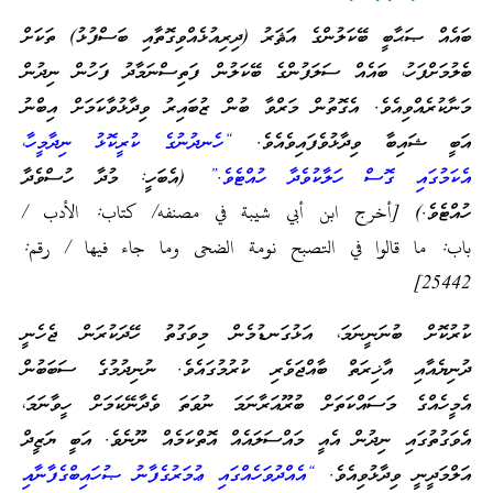
ބައެއް ޞަޙާބީ ބޭކަލުންގެ އަޘަރު (ދިރިއުޅެއްވިގޮތާއި ބަސްފުޅު) ތަކަށް
ބެލުމަށްފަހު، ބައެއް ސަލަފުންގެ ބޭކަލުން ފަތިސްނަމާދު ފަހުން ނިދުން
މަނާކުރެއްވިއެވެ. އެގޮތުން މަރްވާ ބުން ޒުބައިރު ވިދާޅުވާކަމަށް އިބްނު
އަބީ ޝައިބާ ވިދާޅުވެފައިވެއެވެ.
“ހެނދުނުގެ ކުރީކޮޅު ނިދާމީހާ،
އެކަމުގައި ގޮސް ހަލާކުވެދާ ހުއްޓެވެ.”
(އެބަހީ: މުދާ ހުސްވެދާ
ހުއްޓެވެ.) [أخرج ابن أبي شيبة في مصنفه/ كتاب: الأدب /
باب: ما قالوا في التصبح نومة الضحى وما جاء فيها / رقم:
25442]
ކުރުކޮށް ބުނަނީނަމަ، އަޅުގަނޑުމެން މިވަގުތު ހޭދަކުރަން ޖެހެނީ
ދުނިޔެއާއި އާޚިރަތް ބާއްޖަވެރި ކުރުމުގައެވެ. ނުނިދުމުގެ ސަބަބުން
އެމީހެއްގެ މަސައްކަތަށް ބުރޫއަރާނަމަ ނުވަތަ ވެދާނޭކަމަށް ހީވާނަމަ،
އެވަގުތުގައި ނިދުން އެއީ މައްސަލައެއް އޮތްކަމެއް ނޫނެވެ. އަބީ ޔަޒީދް
އަލްމަދީނީ ވިދާޅުވިއެވެ.
“އެއްދުވަހެއްގައި ޢުމަރުގެފާނު ޞުހައިބްގެފާނާއި