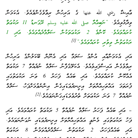
ޢާއިޝާ رضي الله عنها ގެ އަރިހުން ރިވާވެގެންވެއެވެ. އެކަމަނާ
ވިދާޅުވިއެވެ.
“ނަބިއްޔާ صلى الله عليه وسلم ރޭގަނޑު 11 ރަކުޢަތް
ކުރައްވައެވެ. ކޮންމެ 2 ރަކުޢަތަކުން ސަލާމްދެއްވައެވެ. އަދި 1
[1]
ރަކުޢަތުން ވިތުރި ކުރައްވައެވެ.”
އަދި އެކަމަނާއާއި އުންމު ސަލަމާ އަދި އެނޫން ބޭކަލުންގެ އަރިހުން
ރިވާވެގެން އައިސްފައިވެއެވެ. އެކަލޭގެފާނު ސަލާމް ނުދެއްވާ 7 ރަކުޢަތް
އެއްކޮން ކުރައްވައެވެ. އަދި ބައެއް ފަހަރު 6 ވަނަ ރަކުޢަތުގައި
ފުރަތަމަ އައްތަޙިއްޔާތަށް އިށީނދެވަޑައިގެން އިންނެވުމަށްފަހު، ސަލާމް
[2]
ނުދެއްވާ 7 ވަނަ ރަކުޢަތަށް ތެދުވެވަޑައިގަންނަވައެވެ.
– އަދި ބައެއް ފަހަރު ސަލާމް ނުދެއްވާ 5 ރަކުޢަތް ކުރައްވައެވެ. އަދި
ފަހު ރަކުޢަތުގައި މެނުވީ އައްތަޙިއްޔާތަށް އިށީނދެވަޑައި ނުގަންނަވައެވެ.
އަދި ބައެއްފަހަރު، 2 ރަކުޢަތުން ސަލާމްދެއްވަމުން 8 ރަކުޢަތް