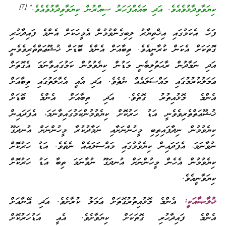
[7]
ކިޔަވާވިދާޅުވެއެވެ. އަދި ބައެއްފަހަރު ސިއްރުން ކިޔަވާވިދާޅުވެއެވެ.”
ފަހެ، އެކަމުގައި އިޚްތިޔާރު ލިބިގެންވުމުން އެމީހަކަށް އެންމެ ފައިދާހުރި
ގޮތަކަށް އެކަން ކުރާނީއެވެ. ތިބާއަށް އެންމެ ބޮޑަށް ޚުޝޫޢަތްތެރިވެވެނީ
އަދި ނަމާދުން ރާޙަތުލިބެނީ މަޑުން ކިޔެވުމުން ކަމުގައިވާނަމަ އެގޮތަށް
ޢަމަލުކުރުމުގައި މައްސަލައެއް ނެތެވެ. އަދި އެއީ އެޙާލަތުގައި ތިބާއަށް
އެންމެ މޮޅުއިތުރު ގޮތެވެ. އަދި ތިބާއަށް އެންމެ ބޮޑަށް
ޚުޝޫޢަތްތެރިވެވެނީ އަޑު ހަރުކޮށް ކިޔެވުމުންކަމުގައިވާނަމަ، އެފަދައިން
ކިޔެވުމުން ނިދާފައިތިބި މީހުންނަށާއި ނަމާދުކުރާ މީހުންނަށް އުނދަގޫ
ނުވާނަމަ، އެފަދައިން ކިޔެވުމުގައި މައްސަލައެއް ނެތެވެ. އަޑު ހަރުކޮށް
ކިޔެވުމުން އެހެން މީހުންނަށް އުނދަގޫ ނުވާނަމަ ތިބާ އަޑު ހަރުކޮށް
ކިޔަވާނީއެވެ.
ޚުލާޞާއަކީ:
އެންމެ މޮޅުއިތުރުގޮތަށް ޢަމަލު ކުރާށެވެ. އަދި އޭނާއަށް
އެންމެ ފައިދާހުރި ގޮތަކަށް ކިޔަވާށެވެ. އެއީ އަޑުހަރުކޮށް