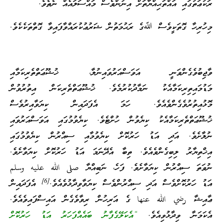
ރަކުޢަތުގައި އައްތަޙިއްޔާތަށް އިނުންވެސް މައްސަލައެއް ނެތެވެ.
މިހުރިހާ ގޮތަކީވެސް ﷲގެ ރަޙުމަތުން ޝަރުޢުކުރައްވާފައިވާ ގޮތްތަކެކެވެ.
ވާޖިބުވެގެންވަނީ އަވަސްއަރުވައިނުލާ، ޚުޝޫޢަތްތެރިކަމާއި
މަޑުމައިތިރިކަމާއެކު ނަމާދުކުރުމެވެ. ޚުޝޫޢަތްތެރިކަން އިތުރުވުން
މޮޅުއިތުރުވެގެންވެއެވެ. ހަމަ އެފަދައިން ކިޔަވާއިރުވެސް
ޚުޝޫޢަތްތެރިކަމާއެކު ކިޔެވުން ހުށްޓެވެ. ކިޔެވުމުގައި އަވަސްއަރުވައި
ނުލާށެވެ. އަދި އަޑު ހަރުކޮށް ކިޔެވުމާއި ސިއްރުން ކިޔެވުމުގައި
އިޚްތިޔާރު ލިބިގެންވެއެވެ. ތިބާ އެދޭނަމަ އަޑު ހަރުކޮށް ކިޔަވާށެވެ.
ނުވަތަ ސިއްރުން ކިޔަވާށެވެ. ފަހެ، ނަބިއްޔާ صلى الله عليه وسلم
[6]
އަޑު ހަރުކޮށްވެސް އަދި ސިއްރުންވެސް ކިޔަވާވިދާޅުވެއެވެ.
އެފަދައިން
ޢާއިޝާ رضي الله عنها ގެ އަރިހުން ރިވާވެގެން އައިސްފައިވެއެވެ.
އެކަމަނާ ވިދާޅުވިއެވެ.
“އެކަލޭގެފާނު ބައެއްފަހަރު އަޑު ހަރުކޮށް