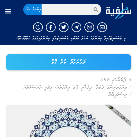
އިތުރަށް ހޯދާ
މި ވެބްސައިޓުގައިވާ ލިޔުންތައް ނަކަލު ކުރާނަމަ މި ވެބްސައިޓަށާއި ލިޔުންތެރިއާއަށް ހަވާލާދެއްވާ!
ދަމުނަމާދު ކުރާ ގޮތް
6 ފެބްރުއަރީ 2019
/
ޢިލްމުވެރިންގެ ފަތުވާ
,
ފިޤުހާއި އޭގެ ޢިލްމުތައް
,
ފިޤުހީ މައްސަލަތައް
/
ދިސަލަފިއްޔާ