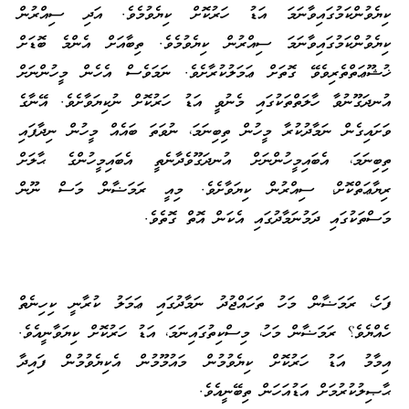
ކިޔެވުންކަމުގައިވާނަމަ އަޑު ހަރުކޮށް ކިޔެވުމެވެ. އަދި ސިއްރުން
ކިޔެވުންކަމުގައިވާނަމަ ސިއްރުން ކިޔެވުމެވެ. ތިބާއަށް އެންމެ ބޮޑަށް
ޚުޝޫޢަތްތެރިވެވޭ ގޮތަށް ޢަމަލުކުރާށެވެ. ނަމަވެސް އެހެން މީހުންނަށް
އުނދަގޫނުވާ ހާލަތްތަކުގައި މެނުވީ އަޑު ހަރުކޮށް ނުކިޔަވާށެވެ. އޭނާގެ
ވަށައިގެން ނަމާދުކުރާ މީހުން ތިބިނަމަ، ނުވަތަ ބައެއް މީހުން ނިދާފައި
ތިބިނަމަ، އެބައިމީހުންނަށް އުނދަގޫވެދާނެތީ އެބައިމީހުންގެ ޙާލަށް
ރިޔާޢަތްކޮށް، ސިއްރުން ކިޔަވާށެވެ. މިއީ ރަމަޟާން މަސް ނޫން
މަސްތަކުގައި ދަމުނަމާދުގައި އެކަން އޮތް ގޮތެވެ.
ފަހެ، ރަމަޟާން މަހު ތަހައްޖުދު ނަމާދުގައި ޢަމަލު ކުރާނީ ކިހިނެތް
ހެއްޔެވެ؟ ރަމަޟާން މަހު، މިސްކިތުގައިނަމަ، އަޑު ހަރުކޮށް ކިޔަވާނީއެވެ.
އިމާމު އަޑު ހަރުކޮށް ކިޔެވުމުން މައުމޫމުން އެކިޔެވުމުން ފައިދާ
ޙާޞިލުކުރުމަށް އަޑުއަހަން ތިބޭނީއެވެ.