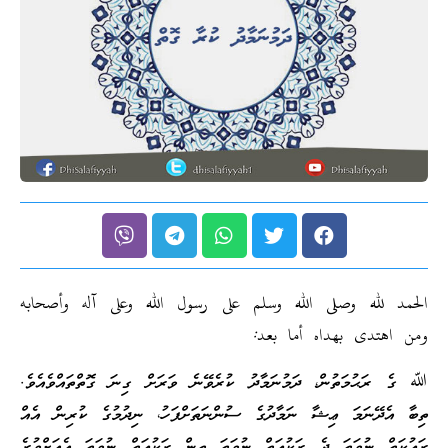
الحمد لله وصلى الله وسلم على رسول الله وعلى آله وأصحابه
ومن اهتدى بهداه أما بعد:
ﷲ ގެ ރަޙުމަތުން، ދަމުނަމާދު ކުރެވޭނެ ވަރަށް ގިނަ ގޮތްތައްވެއެވެ.
ތިބާ އެދޭނަމަ ޢިޝާ ނަމާދުގެ ސުންނަތަށްފަހު، ނިދުމުގެ ކުރިން އެއް
ރަޢުކަތް ނުވަތަ ދެ ރަކުޢަތް ނުވަތަ ތިން ރަކުޢަތް ނުވަތަ އެއަށްވުރެ