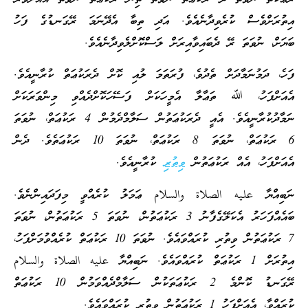
އިތުރަށްވެސް ކުރެވިދާނެއެވެ. އަދި ތިބާ އެދޭނަމަ ރޭގަނޑުގެ ފަހު
ބަޔަށް، ނުވަތަ ރޭ ދެބައިވާއިރަށް ލަސްކޮށްލެވިދާނެއެވެ.
ފަހެ، ދަމުނަމާދަށް ތެދުވެ، ފުރަތަމަ ލުއި ކޮށް ދެރަކުޢަތް ކުރާނީއެވެ.
އެއަށްފަހު، ﷲ ތަޢާލާ އެމީހަކަށް ފަސޭހަކޮށްދެއްވި މިންވަރަކަށް
ނަމާދުކުރާނީއެވެ. އެއީ ދެރަކުޢަތުން ސަލާމްދެމުން 4 ރަކުޢަތް، ނުވަތަ
6 ރަކުޢަތް، ނުވަތަ 8 ރަކުޢަތް، ނުވަތަ 10 ރަކުޢަތެވެ. ދެން
އެއަށްފަހު، އެއް ރަކުޢަތުން
ވިތުރި
ކުރާނީއެވެ.
ނަބިއްޔާ عليه الصلاة والسلام ޢަމަލު ކުރެއްވީ މިފަދައިންނެވެ.
ބައެއްފަހަރު އެކަލޭގެފާނު 3 ރަކުޢަތުން، ނުވަތަ 5 ރަކުޢަތުން، ނުވަތަ
7 ރަކުޢަތުން ވިތުރި ކުރައްވައެވެ. ނުވަތަ 10 ރަކުޢަތް ކުރެއްވުމަށްފަހު،
އިތުރަށް 1 ރަކުޢަތް ކުރައްވައެވެ. ނަބިއްޔާ عليه الصلاة والسلام
ރޭގަނޑު ކޮންމެ 2 ރަކުޢަތަކުން ސަލާމްދެއްވަމުން 10 ރަކުޢަތް
ކުރައްވާ، އެއަށްފަހު 1 ރަކުޢަތުން ވިތުރި ކުރައްވައެވެ.