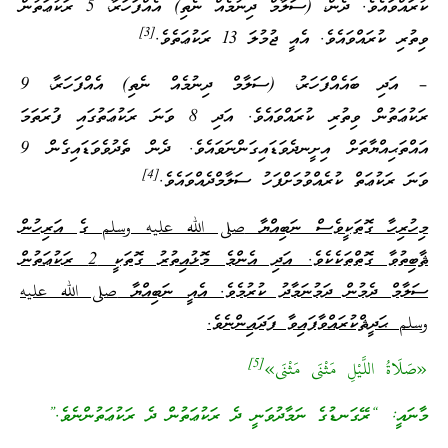
ކުރައްވައެވެ. ދެން، (ސަލާމް ދިނުމެއް ނެތި) އެއްފަހަރާ، 5 ރަކުޢަތުން
[3]
ވިތުރި ކުރައްވައެވެ. އެއީ ޖުމުލަ 13 ރަކުޢަތެވެ.
– އަދި ބައެއްފަހަރު، (ސަލާމް ދިނުމެއް ނެތި) އެއްފަހަރާ، 9
ރަކުޢަތުން ވިތުރި ކުރައްވައެވެ. އަދި 8 ވަނަ ރަކުޢަތުގައި ފުރަތަމަ
އައްތަޙިއްޔާތަށް އިށީނދެވަޑައިގަންނަވައެވެ. ދެން ތެދުވެވަޑައިގެން 9
[4]
ވަނަ ރަކުޢަތް ކުރެއްވުމަށްފަހު ސަލާމްދެއްވައެވެ.
މިހުރިހާ ގޮތަކީވެސް ނަބިއްޔާ
صلى الله عليه وسلم
ގެ އަރިހުން
ޘާބިތުވާ ގޮތްތަކެކެވެ. އަދި އެންމެ މޮޅުއިތުރު ގޮތަކީ 2 ރަކުޢަތުން
ސަލާމް ދެމުން ދަމުނަމާދު ކުރުމެވެ. އެއީ ނަބިއްޔާ
صلى الله عليه
وسلم
ޙަދީޘްކުރައްވާފައިވާ ފަދައިންނެވެ.
[5]
«صَلَاةُ اللَّيْلِ مَثْنَى مَثْنَى»
މާނައީ: “ރޭގަނޑުގެ ނަމާދުވަނީ ދެ ރަކުޢަތުން ދެ ރަކުޢަތުންނެވެ.”