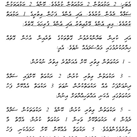
އެބަހީ: 2 ރަކުޢަތުން 2 ރަކުޢަތުން ކުރުމެވެ. ކޮންމެ 2 ރަކުޢަތަކުން
ސަލާމް ދެމުން ކުރުމެވެ. އަދި އެންމެ ފަހުން ވިތުރީގެ 1 ރަކުޢަތް
ކުރުމެވެ. މިއީ އެންމެ މޮޅުއިތުރު އަދި އެންމެ ފުރިހަމަ ގޮތެވެ.
އަދި ކުރިން ބަޔާންކުރެވުނު ގޮތްތަކުގެ ތެރެއިން އެހެން ގޮތެއް
ޚިޔާރުކުރުމުގައި މައްސަލައެއް ނެތެވެ. އެއީ:
– 1 ރަކުޢަތުން ވިތުރި ކޮށް އެއަށްވުރެ އިތުރު ނުކުރުން.
– 3 ރަކުޢަތުން ވިތުރި ކުރުން: 2 ރަކުޢަތް ކޮށްފައި ސަލާމް
ދިނުމަށްފަހު އެއް ރަކުޢަތްކުރުން، ނުވަތަ 3 ރަކުޢަތް އެއްކޮށް ފަހު
ރަކުޢަތުގައި އެކަނި އައްތަޙިއްޔާތަށް އިނުން.
– 5 ރަކުޢަތުން ވިތުރި ކުރުން: ކޮންމެ 2 ރަކުޢަތަކުން ސަލާމް
ދެމުން 4 ރަކުޢަތްކޮށް ވަކިން 1 ރަކުޢަތް ކުރުން. އެގޮތް މާ
އިތުރުވެގެންވެއެވެ. 5 ރަކުޢަތް އެއްކޮން ކޮށް ހަމައެކަނި ފަހު