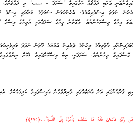
ެވިގެންވަނީ ޢަރަބި ލަފްޡެއް ކަމުގައިވާ “ސަލަފަ – سلف” މި ލަފްޡަށެވެ. ޢ
ިއެރުން ނުވަތަ އިސްވެދިއުމެވެ. އެހެންކަމުން ސަލަފްގެ މުރާދަކީ އިސްވެ ގޮ
ުވަތަ އިހުގެ މީސްތަކުންނެވެ. އެގޮތުން މީހާގެ ސަލަފްއަކީ އެމީހާގެ އިސްވެ ގ
ަފައިންނާއި ގާތްތިމާގެ މީހުންގެ ތެރެއިން އުމުރުގެ ގޮތުން ނުވަތަ މަތިވެރިކަމު
 ގޮސްފައިވާ މީހުންނެވެ. ސަލަފަކީ، ތިބާ އިސްކޮށްފައިވާ (ކޮށް ނިންމާފައިވާ
ތި ޤުރްއާނުގައި އަށް އާޔަތެއްގައި ވާރިދުވެގެން އައިސްފައިވާ ކަލިމައެކެވެ. އެއީ
َّبِّهِ فَانتَهَىٰ فَلَهُ مَا سَلَفَ وَأَمْرُهُ إِلَى اللَّـهِ ۖ…﴿٢٧٥﴾)