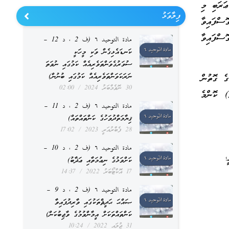
ަރަބި މި
ފިލާވަޅު
ސްފައިވާ
ޮސްފައިވާ
مادة التوحيد ٦ (ف 2 ، د 12 –
ކަނޑައެޅިގެން ވަކި މީހަކީ
ސުވަރުގެވަންތަވެރިއެއް ކަމުގައި ނުވަތަ
ނަރަކަވަންތަވެރިއެއް ކަމުގައި ބުނުން)
ގެ ގޮތުން
30 ނޮވެމްބަރު 2024
02:00
) ކޮންމެ
مادة التوحيد ٦ (ف 2 ، د 11 –
ޤިޔާމަތްދުވަހުގެ ކަންތައްތައް)
28 ފެބްރުއަރީ 2023
17:02
مادة التوحيد ٦ (ف 2 ، د 10 –
؛
ކަށްވަޅުގެ ނިޢުމަތާއި ޢަޛާބު)
17 އޮކްޓޯބަރު 2022
14:37
مادة التوحيد ٦ (ف 2 ، د 9 –
ޞައްޙަ ޙަދީޘްތަކުގައި ވާރިދުފައިވާ
ކަންތައްތަކަށް އީމާންވުމުގެ ވާޖިބުކަން)
31 ޖުލައި 2022
10:24