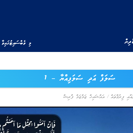
ުދިން
މި ވެބްސައިޓުގައިވާ 
ސަލަފް އަދި ސަލަފިއްޔާ – 1
ާއާއި ފިރުޤާތައް
/
އައްޝައިޚް ޒަމްޒަމް ފާރިޝް