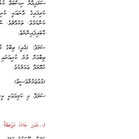
ސަލަފިއްޔާ ނިސްބަތް ކުރ
ކަލިމައިގެ މާނައަކީ، ކުރ
ކަންކަމެވެ. ތަކެއްޗެވެ. ނ
ކާބައިފައިންނެވެ.
ސަލަފު: (އެއީ) ތިބާގެ ކާބ
ތިބާއަށް ވުރެ ކުރިއަރައި
ހެޔޮލަފާ ޢަމަލެކެވެ.
(މުޢުޖަމުލްޥަސީޠު)
ސަލަފް، މި ކަލިމައަކީ ކީރި
(…فَمَن جَاءَهُ مَوْعِظَةٌ مِّن ر