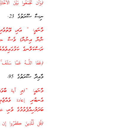
(وَأَن تَجْمَعُوا بَيْنَ الْأُخْتَ
ނިސާ ސޫރަތުގެ 23.
މާނައީ: ” އަދި، ވޭތުވެދ
ންނާ އިނުން) ވެސް حرام 
ރަސްކަލާނގެ ކަމުގައިވެއެވ
(عَفَا اللَّـهُ عَمَّا سَلَفَ ۚ وَ
މާއިދާ ސޫރަތުގެ 95،
މާނައީ: “(މި آية ބާވައިލ
އެނބުރި إعادة ވެއްޖެމީހ
ބަދަލުހިއްޕެވުމުގެ ވެރި، 
(قُل لِّلَّذِينَ كَفَرُوا إِن يَ