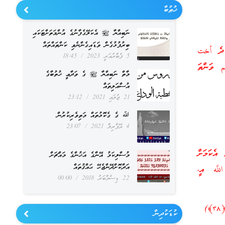
ޚުޠުބާ
ނަބިއްޔާ ﷺ އެކަލޭގެފާނުގެ އުންމަތަށްޓަކައި
ބިރުފުޅުގެން ވަޑައިގެންނެވި ކަންތައްތައް
ާ ދެ أخت
5 ފެބްރުއަރީ 2023
18:45
م ވަންތަ
މާތް ނަބިއްޔާ ﷺ ގެ ވަދާޢީ ޚުތުބާގެ
އުސްއަލިތައް
21 ޖުލައި 2021
23:12
ﷲ ގެ ގެކޮޅުތައް މަތިވެރިކުރުން
4 އޭޕްރިލް 2021
23:07
އެކަމަށް
މުސްލިކަމު އޭނާގެ އަޚުންގެ މައްޗަށް
އަދާކޮށްދޭންޖެހޭ ޙައްޤުތައް
لَّه އީ،
22 ޑިސެމްބަރު 2018
00:00
)
ކުޑަކުދިން