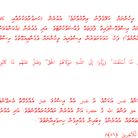
ންނަށް، ކަލޭގެފާނު ވިދާޅުވާށެވެ! އެއުރެން (ހަނގުރާމަކުރުމާއި، كاف
ްނަށް އިސްވެގޮސްފައިވާ ފާފަތައް ފުއްސަވާހުށްޓެވެ. އަދި އެއުރެން (އެކަންކަމަށ
ާށެވެ!) ފަހެ، ހަމަކަށަވަރުން، އިސްވެދިޔަ މީހުންނަށް ވެގެންދިޔަގޮތުގެ މިސާލު
مَّا أَسْلَفَتْ ۚ وَرُدُّوا إِلَى اللَّـهِ مَوْلَاهُمُ الْحَقِّ ۖ وَضَلَّ عَنْهُم مَّا كَانُوا 
ންމެ نفس އަކަށްމެ، އެ نفس އެއް އިސްކުޅަ عمل އެއްގެގޮތް އެނގޭނެތެވ
، حق ވަންތަ اللَّه ގެ حضرة އަށް އެއުރެން ރައްދުކުރައްވާނެތެވެ. އަދި އެއުރެ
ތައްތައް، އެއުރެންގެ ކިބައިން ގެއްލިގެން ހިނގައިދާނެތެވެ”.
ِّلْآخِرِينَ ﴿٥٦﴾)