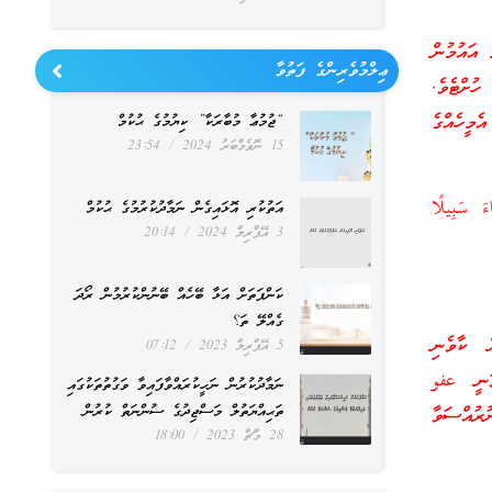
އައުމުން
ޢިލްމުވެރިންގެ ފަތުވާ
ހުށްޓެވެ.
ެމީހެއްގެ
“ޖުމުޢާ މުބާރަކާ” ކިޔުމުގެ ޙުކުމް
15 ނޮވެމްބަރު 2024
23:54
ءَ سَبِيلًا
އަތުކުރި އޮޅައިގެން ނަމާދުކުރުމުގެ ޙުކުމް
3 އޭޕްރިލް 2024
20:14
ކަންފަތަށް އަޅާ ބޭހެއް ބޭނުންކުރުމުން ރޯދަ
ގެއްލޭ ތަ؟
ް ކާވެނި
5 އޭޕްރިލް 2023
07:12
ވަނީ عفو
ނަމާދުކުރުން ނަހީކުރައްވާފައިވާ ވަގުތުތަކުގައި
ތަޙިއްޔަތުލް މަސްޖިދުގެ ސުންނަތް ކުރުން
ރުއްސަވާ
28 މާޗް 2023
18:00