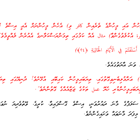
ހުން އައި މީހުންގެ ތެރެއިން كافر ވި) އެހެން މީހުންނަށް އެއީ އިސްވެ ގޮ
رة އެކުލެވުގެންވާ) مثال އެއް ކަމުގައި ތިމަންރަސްކަލާނގެ އެއުރެން ލެއްވީމެވެ
ْلَفْتُمْ فِي الْأَيَّامِ الْخَالِيَةِ ﴿٢٤﴾)
) އަރާމުލިބެނިވިގޮތުގައި، ތިޔަބައިމީހުން ކައިބޮއި އުޅޭށެވެ! ދުނިޔޭގައި ތިޔަބ
ިޔަބައިމީހުންކުރި ހެޔޮ عمل ތަކުގެ ޖަޒާއެއްގެ ގޮތުންނެވެ”.
 ސަލަފްގެ މާނަ ދައުރުވަނީ، އިސްވެ ގޮސްފައިވާ، ކުރީގެ، ވޭތުވެދިޔަ ނުވަތ
މިފަދަ މާނަތައް ވަށައިގެންނެވެ.