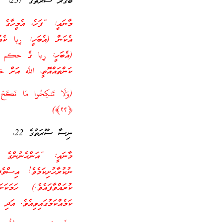
ބަޤަރާ ސޫރަތުގެ 257،
މާނައީ: “ފަހެ، އެމީހާގ
އެކަން (އެބަހީ: رِبا ކެއު
(އެބަހީ: رِبا ގެ حكم ތައް
ކަންތައްއޮތީ، اللَّه އަށް
(وَلَا تَنكِحُوا مَا نَكَحَ آب
﴿٢٢﴾)
ނިސާ ސޫރަތުގެ 22،
މާނައީ: “އަންހެނުންގެ ތ
ނުކުރާހުށިކަމެވެ! އިސްވ
ކުރައްވާފައެވެ.) ހަމަކ
ކަމެއްކަމުގައިވިއެވެ. އަދި 