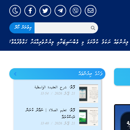
އިތުރަށް ހޯދާ
ލިޔުންތައް ނަކަލު ކުރާނަމަ މި ވެބްސައިޓަށާއި ލިޔުންތެރިއާއަށް ހަވާލާދެއްވާ!
ފަހުގެ ލިޔުންތައް
ފޮތް: شرح العقيدة الواسطية
21 ޖޫން 2026
13:54
ފޮތް: تعليم الصلاة | ނަމާދު ކުރަން
ދަސްކުރަމާ
21 ޖޫން 2026
13:40