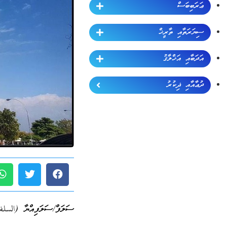
ޢަރަބިބަސް
ސިޔަރަތާއި ތާރީޚް
އަދަބާއި އަޚްލާޤު
ދުޢާއާއި ޛިކުރު
ސަލަފް/ސަލަފިއްޔާ (السلف