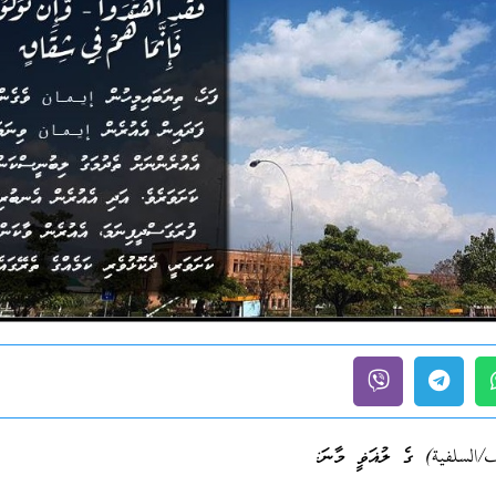
/السلفية) ގެ ލުޣަޥީ މާނަ: