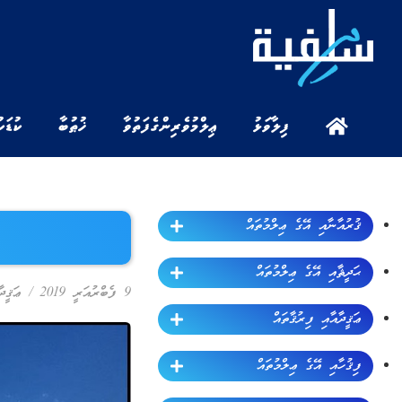
ފިލާވަޅު
ޢިލްމުވެރިންގެ ފަތުވާ
ޚުޠުބާ
ކުޑަކ
ޤުރުއާނާއި އޭގެ ޢިލްމުތައް
ޙަދީޘާއި އޭގެ ޢިލްމުތައް
9 ފެބްރުއަރީ 2019
/
ޢަޤީދ
ޢަޤީދާއާއި ފިރުޤާތައް
ފިޤުހާއި އޭގެ ޢިލްމުތައް