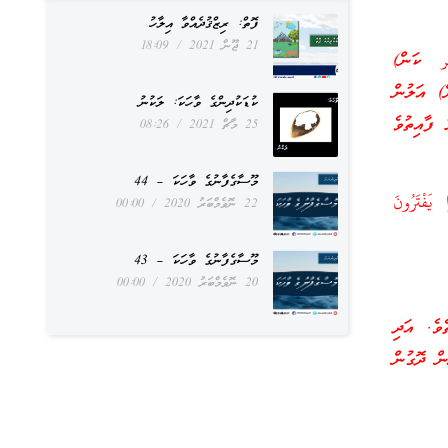
ފޮތް: ރިޒްޤުދެއްވާ އިލާހު
21 ޖޫން 2021
18:09
ر ކަން)
ް) އަލުން
ކުޑަކުދިންގެ ވާހަކަ: ލަކުނު
 ފާއިތުވެ
25 މާޗް 2021
08:26
މޫސާގެފާނުގެ ވާހަކަ – 44
يَفْتَرُونَ
22 ނޮވެމްބަރު 2020
00:00
މޫސާގެފާނުގެ ވާހަކަ – 43
20 ނޮވެމްބަރު 2020
00:00
ެ. އަދި
ން ދޮގުން