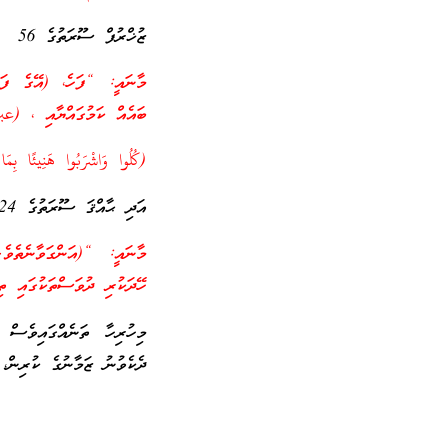
ޒުޚްރުފް ސޫރަތުގެ 56
މާނައީ: “ފަހެ، (އޭގެ ފަ
ބައެއް ކަމުގައްޔާއި ، (عب
(كُلُوا وَاشْرَبُوا هَنِيئًا بِمَا أَس
އަދި ޙާއްޤަ ސޫރަތުގެ 24 ވަނަ އާޔަތުގައެވެ.
މާނައީ: “(އަންގަވާނެތެވެ.
ހޭދަކުރި ދުވަސްތަކުގައި ތ
މިހުރިހާ ތަނެއްގައިވެސް
ދެކެވުނު ޒަމާނުގެ ކުރިން، 