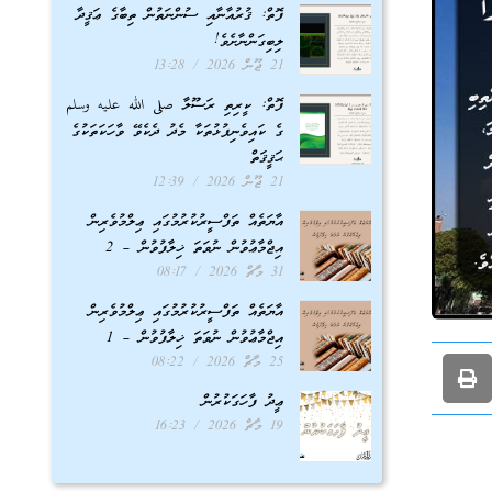
ފޮތް: ޤުރުއާނާއި ސުންނަތުން ތިބާގެ ޢަޤީދާ
ލިބިގަންނާށެވެ!
21 ޖޫން 2026
13:28
ފޮތް: ކީރިތި ރަސޫލާ صلى الله عليه وسلم
ގެ ކައިވެނިފުޅުތަކާ މެދު ދެކެވޭ ވާހަކަތަކުގެ
ޙަޤީޤަތް
21 ޖޫން 2026
12:39
އާޔަތެއް ތަފްސީރުކުރުމުގައި ޢިލްމުވެރިން
އިޖްމާޢުވުން ނުވަތަ ޚިލާފުވުން – 2
31 މާޗް 2026
08:17
އާޔަތެއް ތަފްސީރުކުރުމުގައި ޢިލްމުވެރިން
އިޖްމާޢުވުން ނުވަތަ ޚިލާފުވުން – 1
25 މާޗް 2026
08:22
ޢީދު ފާހަގަކުރުން
19 މާޗް 2026
16:23