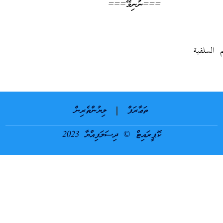
===ނުނިމޭ===
 السلفية
ތަޢާރަފް
ލިޔުންތެރިން
ކޮޕީރައިޓް © ދިސަލަފިއްޔާ 2023