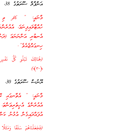
އަންފާލް ސޫރަތުގެ 38،
މާނައީ: ” كافر ވި މީހު
ހުއްޓާލައިފިނަމަ، އެއުރެނ
އެނބުރި އަންނަނަމަ (ދަންނ
ހިނގައްޖެއެވެ”.
(هُنَالِكَ تَبْلُو كُلُّ نَفْسٍ 
﴿٣٠﴾)
ޔޫނުސް ސޫރަތުގެ 30،
މާނައީ: ” އެތާނގައި ކޮ
އެއުރެންގެ އެހީތެރިވަންތަ
އުފައްދައިގެން އުޅުނު ކަން
(فَجَعَلْنَاهُمْ سَلَفًا وَمَثَلًا ل