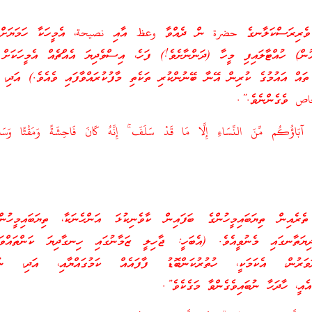
ެ ވެރިރަސްކަލާނގެ حضرة ން ދެއްވާ وعظ އާއި نصيحة، އެމީހަކާ ހަމަޔަށް 
ން) ހުއްޓާލައިފި މީހާ (ދަންނާށެވެ!) ފަހެ، އިސްވެދިޔަ އެއްޗެއް އެމީހަކަށް 
 އައުމުގެ ކުރިން އޭނާ ބޭނުންކުރި ތަކެތި މާފުކުރައްވާފައި ވެއެވެ.) އަދި، އ
 خاص ވެގެންނެވެ.”.
َاؤُكُم مِّنَ النِّسَاءِ إِلَّا مَا قَدْ سَلَفَ ۚ إِنَّهُ كَانَ فَاحِشَةً وَمَقْتًا وَسَا
ެރެއިން ތިޔަބައިމީހުންގެ ބަފައިން ކާވެނިކުޅަ އަންހެނަކާ، ތިޔަބައިމީހުނ
ެދިޔަތާނގައި މެނުވީއެވެ. (އެބަހީ: ޖާހިލީ ޒަމާނުގައި ހިނގާދިޔަ ކަންތައް
ަށަވަރުން، އެކަމަކީ، ހުތުރުކަންބޮޑު ފާފައެއް ކަމުގައްޔާއި، އަދި، ނު
އެއީ، ހާދަހާ ނުބައިވެގެންވާ މަގެކެވެ”.