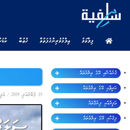
ފިލާވަޅު
ޢިލްމުވެރިންގެ ފަތުވާ
ޚުޠުބާ
ކުޑަކ
ޤުރުއާނާއި އޭގެ ޢިލްމުތައް
ޙަދީޘާއި އޭގެ ޢިލްމުތައް
15 ފެބްރުއަރީ 2019
/
ޢަޤީ
ޢަޤީދާއާއި ފިރުޤާތައް
ފިޤުހާއި އޭގެ ޢިލްމުތައް