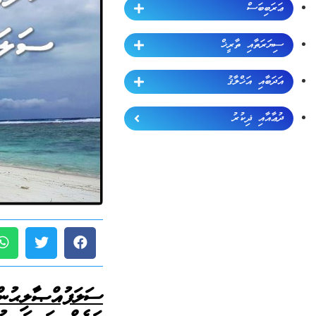
ޢަރަބިބަސް
ސިޔަރަތާއި ތާރީޚް
އަދަބާއި އަޚްލާޤު
ދުޢާއާއި ޛިކުރު
ސަލަފުއްޞާލިޙުން