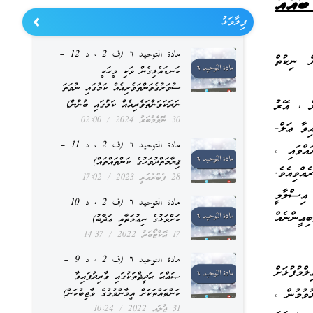
ބައެއް
ފިލާވަޅު
مادة التوحيد ٦ (ف 2 ، د 12 –
ް ނިކުތް
ކަނޑައެޅިގެން ވަކި މީހަކީ
ސުވަރުގެވަންތަވެރިއެއް ކަމުގައި ނުވަތަ
ް ، އޭރު
ނަރަކަވަންތަވެރިއެއް ކަމުގައި ބުނުން)
30 ނޮވެމްބަރު 2024
02:00
ވާ ޢަލް-
مادة التوحيد ٦ (ف 2 ، د 11 –
އްވައި ،
ޤިޔާމަތްދުވަހުގެ ކަންތައްތައް)
އްވިއެވެ.
28 ފެބްރުއަރީ 2023
17:02
އިސްލާމީ
مادة التوحيد ٦ (ف 2 ، د 10 –
ޢީންނެއް
ކަށްވަޅުގެ ނިޢުމަތާއި ޢަޛާބު)
17 އޮކްޓޯބަރު 2022
14:37
مادة التوحيد ٦ (ف 2 ، د 9 –
މުފުޅަށް
ޞައްޙަ ޙަދީޘްތަކުގައި ވާރިދުފައިވާ
ުވުމުން ،
ކަންތައްތަކަށް އީމާންވުމުގެ ވާޖިބުކަން)
31 ޖުލައި 2022
10:24