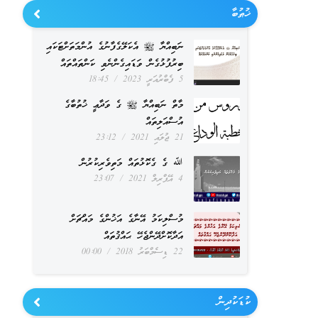
ޚުޠުބާ
ނަބިއްޔާ ﷺ އެކަލޭގެފާނުގެ އުންމަތަށްޓަކައި
ބިރުފުޅުގެން ވަޑައިގެންނެވި ކަންތައްތައް
5 ފެބްރުއަރީ 2023
18:45
މާތް ނަބިއްޔާ ﷺ ގެ ވަދާޢީ ޚުތުބާގެ
އުސްއަލިތައް
21 ޖުލައި 2021
23:12
ﷲ ގެ ގެކޮޅުތައް މަތިވެރިކުރުން
4 އޭޕްރިލް 2021
23:07
މުސްލިކަމު އޭނާގެ އަޚުންގެ މައްޗަށް
އަދާކޮށްދޭންޖެހޭ ޙައްޤުތައް
22 ޑިސެމްބަރު 2018
00:00
ކުޑަކުދިން