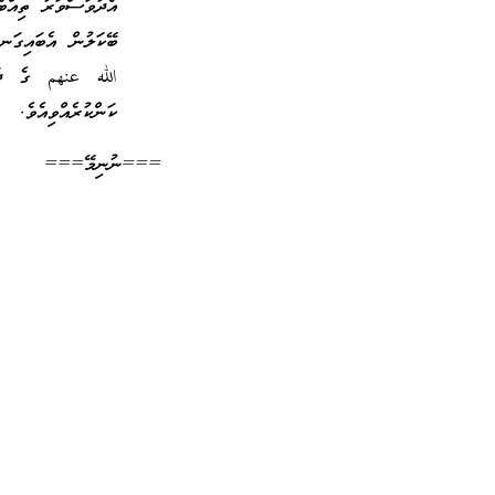
އެދުވަސްވަރު ތިއް
الله عنهم ގެ ދަރި
ކަންކުރެއްވިއެވެ.
===ނުނިމޭ===