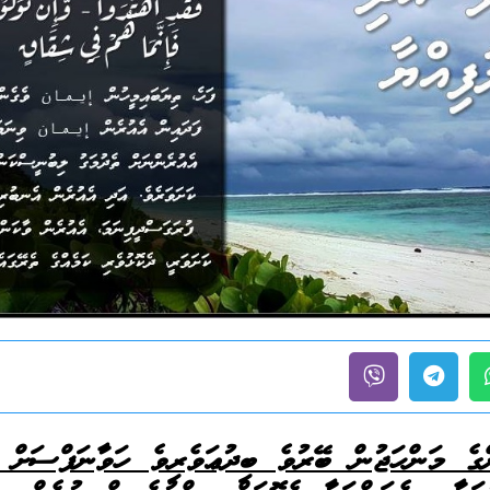
ގެ މަންހަޖުން ބޭރުވެ ބިދުޢަވެރިވެ ހަވާނަފްސަށް ތ