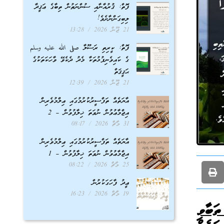
ފޮތް: ޤުރުއާނާއި ސުންނަތުން ތިބާގެ ޢަޤީދާ
ލިބިގަންނާށެވެ!
21 ޖޫން 2026
13:28
ފޮތް: ކީރިތި ރަސޫލާ صلى الله عليه وسلم
ގެ ކައިވެނިފުޅުތަކާ މެދު ދެކެވޭ ވާހަކަތަކުގެ
ޙަޤީޤަތް
21 ޖޫން 2026
12:39
އާޔަތެއް ތަފްސީރުކުރުމުގައި ޢިލްމުވެރިން
އިޖްމާޢުވުން ނުވަތަ ޚިލާފުވުން – 2
31 މާޗް 2026
08:17
އާޔަތެއް ތަފްސީރުކުރުމުގައި ޢިލްމުވެރިން
އިޖްމާޢުވުން ނުވަތަ ޚިލާފުވުން – 1
25 މާޗް 2026
08:22
ޢީދު ފާހަގަކުރުން
19 މާޗް 2026
16:23
ަބާވި