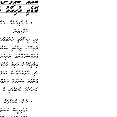
ބައެއް ބައިގަނޑު
ބޮޑެތި މުހިއްމު މ
މުސްލިމުންގެ މައް
ޚަވާރިޖުން ؛
މިއީ އިސްލާމީ އުންމަތުގަ
ދުނިޔޭގައި ތިއްބެވި ޞަޙ
ޢައްބާސްގެފާނުގެ ދަރިކ
ޢިލްމީގޮތުން ދަލީލު ދައްކަ
އަދި އެވަރުންވެސް ޙައްޤ
އުންމަތް ސަލާމަތް ކުރެއް
ހަނގުރާމަ ކުރައްވައި އެ އެ
ދެން އެއަށްފަހުު 
ކުޑައިމީސް ބަސްތައ