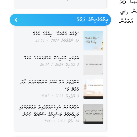
هما ފަދަ
). އަދި ޞަޙާބީ ބޭކަލުން رضي
ޢިލްމުވެރިންގެ ފަތުވާ
އެމަގުން
“ޖުމުޢާ މުބާރަކާ” ކިޔުމުގެ ޙުކުމް
15 ނޮވެމްބަރު 2024
23:54
އަތުކުރި އޮޅައިގެން ނަމާދުކުރުމުގެ ޙުކުމް
3 އޭޕްރިލް 2024
20:14
ކަންފަތަށް އަޅާ ބޭހެއް ބޭނުންކުރުމުން ރޯދަ
ގެއްލޭ ތަ؟
5 އޭޕްރިލް 2023
07:12
ނަމާދުކުރުން ނަހީކުރައްވާފައިވާ ވަގުތުތަކުގައި
ތަޙިއްޔަތުލް މަސްޖިދުގެ ސުންނަތް ކުރުން
28 މާޗް 2023
18:00