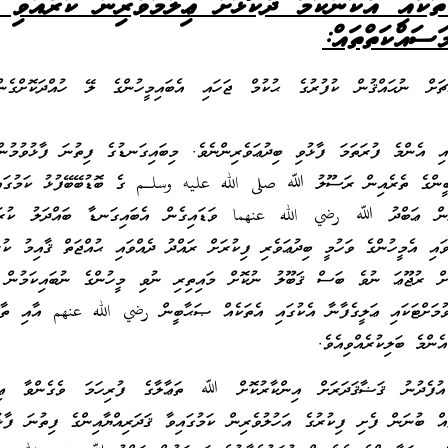
ތަކާއި އެކަންކަމާ ދެކޮޅަށް ޢިލްމުވެރިން ކުރެއްވި 
ަސައްކަތްތައް:
ޗަށް ނުޙައްޤުން ކުފުރުގެ ޙުކުމް ޖަހައި އެބައިމީހުންގެ ލޭ ހުއްދަކޮށްގެނ
އި އެންމެ ފުރަތަމަ ފާޅުވި ބިދުޢަވެރިންނެވެ. މިބައިގަނޑުގެ ފިތުނަ ފާޅުވުމުނ
ާބީންގެ ތެރެއިން ރަސޫލު ﷲ صلى الله عليه وسلـم ގެ ބޮޑުބޭބޭފުޅު ކަމުގައި
ަލުން ޢަބްދު ﷲ رضي الله عنهما ވަޑައިގެން އެބައިގަނޑާ ބައްދަލު ކުރަ
ވައި އެމީހުންގެ ވަހުމީ ބިދުޢަވެރި ފިކުރަށް ރައްދު ދެއްވައި ޙުއްޖަތް ޤާއިމު ކުރެ
ަށް ރުޖޫޢަ ނުވެ ބަސް ޤަބޫލު ނުކޮށް މައިތިރި ނުވި މީހުންގެ ނުބައިކަމުން 
ވުމަށްޓަކައި ޢަލީގެފާނާ އެކުގައި އެތަކެއް ޞަޙާބީން رضي الله عنهم އާއި ތާބި
ންމެ ބަލިކުރެއްވިއެވެ.
އުފެދުނު ޤަޟާޤަދަރަށް އިންކާރުކޮށް ﷲ ތަޢާލާގެ ފުރިހަމަ ވެގެންވާ ޢިލް
ް ބުނަން ފެށި ފިކުރުގެ އަހުލުވެރިން ކަމުގައިވާ ޤަދަރިއްޔާއިންގެ ފިތުނަ ފާޅ