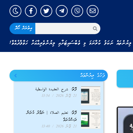
އިތުރަށް ހޯދާ
ލިޔުންތައް ނަކަލު ކުރާނަމަ މި ވެބްސައިޓަށާއި ލިޔުންތެރިއާއަށް ހަވާލާދެއްވާ!
ފަހުގެ ލިޔުންތައް
ފޮތް: شرح العقيدة الواسطية
21 ޖޫން 2026
13:54
ފޮތް: تعليم الصلاة | ނަމާދު ކުރަން
ދަސްކުރަމާ
21 ޖޫން 2026
13:40