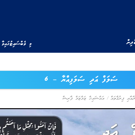
ުދިން
މި ވެބްސައިޓުގައިވާ 
ސަލަފް އަދި ސަލަފިއްޔާ – 6
ދާއާއި ފިރުޤާތައް
/
އައްޝައިޚް ޒަމްޒަމް ފާރިޝް