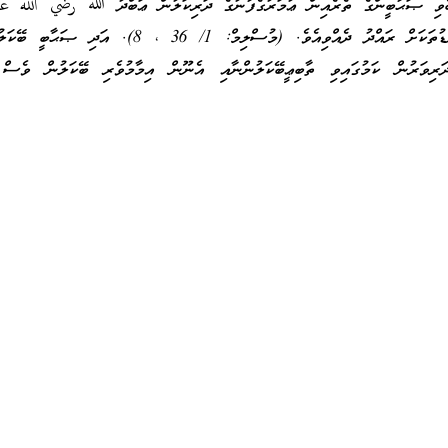
ބެވި ޞަޙާބީންގެ ތެރެއިން ޢުމަރުގެފާނުގެ ދަރިކަލުން ޢަބްދު ﷲ رضي الله عن
ބޭކަލުން އެބައިގަނޑުތަކަށް ރައްދު ދެއްވިއެވެ. (މުސްލިމް: 1/ 36 ، 8
ވަރުން ކަމުގައިވި ތާބިޢީބޭކަލުންނާއި އެނޫން އިމާމުވެރި ބޭކަލުން ވެސް 