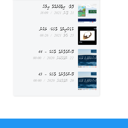
ފޮތް: ރިޒްޤުދެއްވާ އިލާހު
21 ޖޫން 2021
18:09
ކުޑަކުދިންގެ ވާހަކަ: ލަކުނު
25 މާޗް 2021
08:26
މޫސާގެފާނުގެ ވާހަކަ – 44
22 ނޮވެމްބަރު 2020
00:00
މޫސާގެފާނުގެ ވާހަކަ – 43
20 ނޮވެމްބަރު 2020
00:00