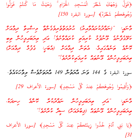
﴿فَوَلِّ وَجْهَكَ شَطْرَ الْمَسْجِدِ الْحَرَامِ ۚ وَحَيْثُ مَا كُنتُمْ فَوَلُّوا
وُجُوهَكُمْ شَطْرَهُ﴾ [سورة البقرة 150]
މާނައީ: “(ނަމާދުކުރައްވާއިރު) ޙުރުމަތްތެރިވެގެންވާ މިސްކިތާ ދިމާއަށް
ކަލޭގެފާނުގެ މޫނުފުޅު ކުރިމަތި ކުރައްވާށެވެ! އަދި ތިޔަބައިމީހުން ތިބި
ކޮންމެ ތަނެއްގައިމެ، އެތަނާ ދިމާއަށް (އެބަހީ: ގެފުޅާ ދިމާއަށް)
ތިޔަބައިމީހުންގެ މޫނުތައް ކުރިމަތިކުރާށެވެ!”
سورة البقرة ގެ 144 ވަނަ އާޔަތުން 149 އާޔަތަށްވެސް މިވާހަކައެވެ.
﴿وَأَقِيمُوا وُجُوهَكُمْ عِندَ كُلِّ مَسْجِدٍ﴾ [سورة الأعراف 29]
މާނައީ: “އަދި ތިޔަބައިމީހުން ނަމާދުކުރާ ކޮންމެ ހިނދަކު،
ތިޔަބައިމީހުންގެ މޫނުތައް (ޤިބުލައަށް) ސީދާ ކުރާށެވެ!”
﴿يَا بَنِي آدَمَ خُذُوا زِينَتَكُمْ عِندَ كُلِّ مَسْجِدٍ﴾ [سورة الأعراف
31]