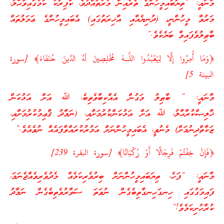
މާނައީ: “ތިޔަބައިމީހުންގެ ތެރެއިން މުރުތައްދުވެ، ކާފިރަކު ކަމުގައިވާޙާލު،
މަރުވާ މީހުންނީ، (ދުނިޔެއާއި އާޚިރަތުގައި) އެބައިމީހުންގެ ޢަމަލުތައް
ބާޠިލުވެފައިވާ ބަޔެކެވެ.”
﴿وَمَا أُمِرُوا إِلَّا لِيَعْبُدُوا اللَّـهَ مُخْلِصِينَ لَهُ الدِّينَ حُنَفَاءَ﴾ [سورة
البينة 5]
މާނައީ: ” ބާޠިލު މަގުން އެއްކިބާވެތިބެ، ﷲ އަށް އަޅުކަން
ޚާލިޞްކުރާޙާލު، ﷲ އަށް އަޅުކަންކުރުމަށާއި، (ނަމާދު ޤާޢިމުކުރުމަށާއި،
ޒަކާތްދިނުމަށް) މެނުވީ، އެބައިމީހުންނަށް އަމުރުކުރައްވާފައެއް ނުވެއެވެ.”
﴿فَإِنْ خِفْتُمْ فَرِجَالًا أَوْ رُكْبَانًا﴾ [سورة البقرة 239]
މާނައީ: “ފަހެ، ތިޔަބައިމީހުންނަށް ބިރުވެރިކަމެއް މެދުވެރިވެއްޖެނަމަ،
ފައިމަގުގައި ހިނގަހިނގާތިބެގެން ނުވަތަ ސަވާރުވެތިބެގެން ނަމާދު
ކުރާހުށިކަމެވެ!”