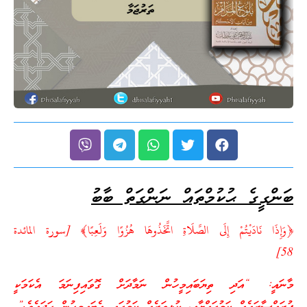
ބަންގީގެ ޙުކުމްތައް ނަންގަތް ބާބު
﴿وَإِذَا نَادَيْتُمْ إِلَى الصَّلَاةِ اتَّخَذُوهَا هُزُوًا وَلَعِبًا﴾ [سورة المائدة
58]
މާނައީ: “އަދި ތިޔަބައިމީހުން ނަމާދަށް ގޮވައިފިނަމަ އެކަމަކީ