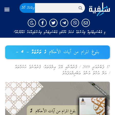
އިތުރަށް ހޯދާ
މި ވެބްސައިޓުގައިވާ ލިޔުންތައް ނަކަލު ކުރާނަމަ މި ވެބްސައިޓަށާއި ލިޔުންތެރިއާއަށް ހަވާލާދެއްވާ!
بلوغ المرام من آيات الأحكام ގެ ތަރުޖަމާ – 4 –
17 ފެބްރުއަރީ 2019
/
ޤުރުއާނާއި އޭގެ ޢިލްމުތައް
,
ޤުރުއާނުގެ ޙުކުމްތައް
/
އަލް އުޚްތު އުންމު ޢަބްދިލްޢަފުއްވު