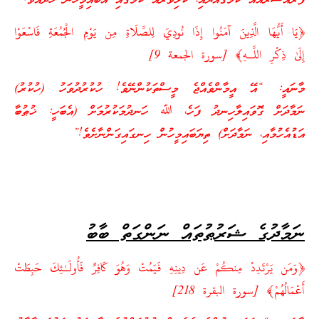
ފުރައްސާރައެއް ކަމުގައްޔާއި، ކުޅިވަރެއް ކަމުގައި އެބައިމީހުން ހަދައެވެ.”
﴿يَا أَيُّهَا الَّذِينَ آمَنُوا إِذَا نُودِيَ لِلصَّلَاةِ مِن يَوْمِ الْجُمُعَةِ فَاسْعَوْا
إِلَىٰ ذِكْرِ اللَّـهِ﴾ [سورة الجمعة 9]
މާނައީ: “އޭ އީމާންވެއްޖެ މީސްތަކުންނޭވެ! ހުކުރުދުވަހު (ހުކުރު)
ނަމާދަށް ގޮވައިލާހިނދު ފަހެ، ﷲ ހަނދުމަކުރުމަށް (އެބަހީ: ޚުޠުބާ
އަޑުއެހުމާއި، ނަމާދަށް) ތިޔަބައިމީހުން ހިނގައިގަންނާށެވެ!”
ނަމާދުގެ ޝަރުޠުތައް ނަންގަތް ބާބު
﴿وَمَن يَرْتَدِدْ مِنكُمْ عَن دِينِهِ فَيَمُتْ وَهُوَ كَافِرٌ فَأُولَـٰئِكَ حَبِطَتْ
أَعْمَالُهُمْ﴾ [سورة البقرة 218]