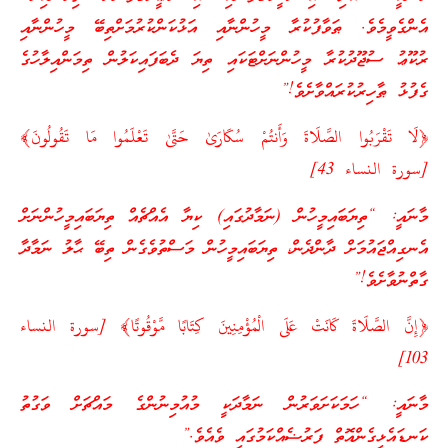
އެންގެވީމެވެ. ޠަވާފުކުރާ މީހުންނާއި އަޅުކަންކުރުމަށްތިބޭ މީހުންނާއި
ރުކޫޢު ސުޖޫދުކުރާ މީހުންނަށްޓަކައި ތިޔަ ދެބަފައިކަލުން ތިމަންއިލާހުގެ
ގެފުޅު ޠާހިރުކުރައްވާށެވެ!”
﴿لَا تَقْرَبُوا الصَّلَاةَ وَأَنتُمْ سُكَارَىٰ حَتَّىٰ تَعْلَمُوا مَا تَقُولُونَ﴾
[سورة النساء 43]
މާނައީ: “ތިޔަބައިމީހުން (ނަމާދުގައި) ކިޔާ އެއްޗެއް ތިޔަބައިމީހުންނަށް
އެނގިއްޖައުމަށް ދާންދެން، ތިޔަބައިމީހުން މަސްތުވެގެން ތިބޭ ޙާލު ނަމާދާ
ގާތްނުވާށެވެ!”
﴿إِنَّ الصَّلَاةَ كَانَتْ عَلَى الْمُؤْمِنِينَ كِتَابًا مَّوْقُوتًا﴾ [سورة النساء
103]
މާނައީ: “ހަމަކަށަވަރުން ނަމާދަކީ މުއުމިނުންގެ މައްޗަށް ވަގުތު
ކަނޑައެޅިގެންއޮތް ފަރުޟެއްކަމުގައި ވެއެވެ.”