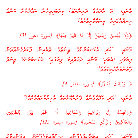
މާނައީ: “އޭ އާދަމުގެ ދަރިންނޭވެ! ތިޔަބައިމީހުން ނަމާދުކުރާ ކޮންމެ
ހިނދެއްގައިމެ، ޒީނަތްތެރިވާށެވެ!”
﴿وَلَا يُبْدِينَ زِينَتَهُنَّ إِلَّا مَا ظَهَرَ مِنْهَا﴾ [سورة النور 31]
މާނައީ: “އަދި އެކަނބަލުންގެ ޒީނަތުގެ ތެރެއިން ފާޅުވެގެންވާތަން
ފިޔަވައި (އެބަހީ: މޫނާއި ދެއަތްތިލަ ފިޔަވައި) އެކަނބަލުންގެ ޒީނަތް
ފާޅުނުކުރާހުށިކަމެވެ!”
﴿ وَثِيَابَكَ فَطَهِّرْ﴾ [سورة المدثر 4]
މާނައީ: “އަދި ކަލޭގެފާނުގެ ފޭރާންކޮޅުތައް ޠާހިރުކުރައްވާށެވެ!”
﴿وَعَهِدْنَا إِلَىٰ إِبْرَاهِيمَ وَإِسْمَاعِيلَ أَن طَهِّرَا بَيْتِيَ لِلطَّائِفِينَ
وَالْعَاكِفِينَ وَالرُّكَّعِ السُّجُودِ﴾ [سورة البقرة 125]
މާނައީ: “އަދި އިބްރާހީމުގެފާނާއި އިސްމާޢީލުގެފާނަށް ތިމަންއިލާހު