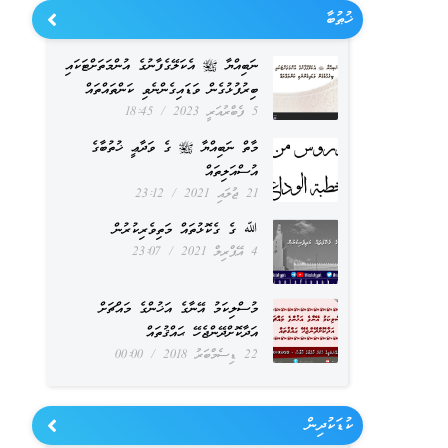
ޚުޠުބާ
ނަބިއްޔާ ﷺ އެކަލޭގެފާނުގެ އުންމަތަށްޓަކައި
ބިރުފުޅުގެން ވަޑައިގެންނެވި ކަންތައްތައް
5 ފެބްރުއަރީ 2023
18:45
މާތް ނަބިއްޔާ ﷺ ގެ ވަދާޢީ ޚުތުބާގެ
އުސްއަލިތައް
21 ޖުލައި 2021
23:12
ﷲ ގެ ގެކޮޅުތައް މަތިވެރިކުރުން
4 އޭޕްރިލް 2021
23:07
މުސްލިކަމު އޭނާގެ އަޚުންގެ މައްޗަށް
އަދާކޮށްދޭންޖެހޭ ޙައްޤުތައް
22 ޑިސެމްބަރު 2018
00:00
ކުޑަކުދިން