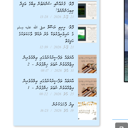
ފޮތް: ޤުރުއާނާއި ސުންނަތުން ތިބާގެ ޢަޤީދާ
ލިބިގަންނާށެވެ!
21 ޖޫން 2026
13:28
ފޮތް: ކީރިތި ރަސޫލާ صلى الله عليه وسلم
ގެ ކައިވެނިފުޅުތަކާ މެދު ދެކެވޭ ވާހަކަތަކުގެ
ޙަޤީޤަތް
21 ޖޫން 2026
12:39
އާޔަތެއް ތަފްސީރުކުރުމުގައި ޢިލްމުވެރިން
އިޖްމާޢުވުން ނުވަތަ ޚިލާފުވުން – 2
31 މާޗް 2026
08:17
އާޔަތެއް ތަފްސީރުކުރުމުގައި ޢިލްމުވެރިން
އިޖްމާޢުވުން ނުވަތަ ޚިލާފުވުން – 1
25 މާޗް 2026
08:22
ޢީދު ފާހަގަކުރުން
19 މާޗް 2026
16:23