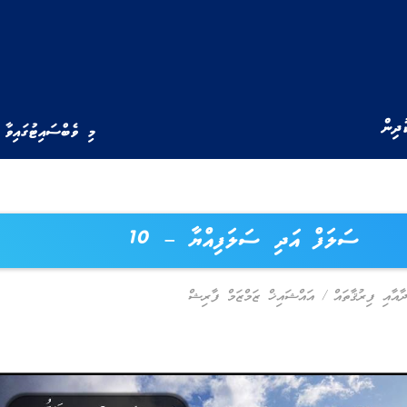
ުދިން
މި ވެބްސައިޓުގައިވާ 
ސަލަފް އަދި ސަލަފިއްޔާ – 10
ދާއާއި ފިރުޤާތައް
/
އައްޝައިޚް ޒަމްޒަމް ފާރިޝް