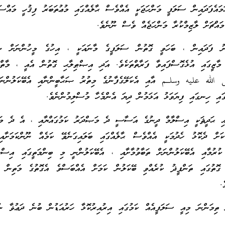
މައެފަދައިން ސަލަފީ މަންހަޖަކީ އެއްވެސް ޙާލެއްގައި މުޢުތަބަރު ފިޤުހީ މައްސަލ
މައްޗަށް ލާޒިމްކުރާ މަންހަޖެއް ވެސް ނޫނެވެ.
ު ފަދައިން ، ބަހަވީ ގޮތުން ސަލަފީގެ މާނައަކީ ، އިހުގެ މީހުންނަށް ނި
ަ މާޒީގައި އުޅެގޮސްފައިވާ ފަރާތްތަކެވެ. އަދި އިޞްޠިލާޙި ގޮތުން އެއީ ، މ
الله عليه وسلـم އާއި އެކަލޭގެފާނުގެ މިތުރު ޞަޙާބީންނާއި އެބޭކަލުންނަށ
ގައި ހިނގައި ފިޔަވަޅު އަޅަމުން ދިޔަ އެންމެހާ މުސްލިމުންނެވެ.
އި ޙަދީޘަކީ އިސްލާމް ދީނުގެ އަސާސީ ދެ މަޞްދަރު ކަމުގައްޔާއި ، އެ ދެ މަ
ކަށް ދެކޮޅު ހެދުމަކީ އެއްވެސް ޙާލެއްގައި ބަލައިގަނެވޭ ކަމެއް ނޫންކަމަށާއ
ކުރުމާއި އެބޭކަލުންނަށް ތަބާވުމާށާއި ، އެބޭކަލުންނީ މި ބިންމަތީގައި އިސްލ
ޮތުގައި ތަންފީޛު ކުރެއްވި ބޭކަލުން ކަމަށް އެއްބަސްވެ އެގޮތުގެ މަތިން ޢަ
.
ް ތިމަންނަ މިއީ ސަލަފީއެއް ކަމުގައި އިރުއިރުކޮޅާ ހަރުއަޑުން ބުނެ ދަޢުޥާ ނ