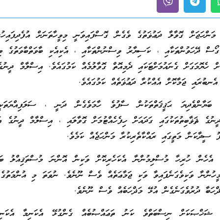
ަންހަޖަށް ގޮވާލާ ދަޢުޥަތުގެ ވެގެން ގޮސްފައިވަނީ މިވީހާތަނަށް އުފެދިފައިހު
ޯސް ދޭހަވުންތަކާއި ، ކަސިޔާރު ވިސްނުންތަކާއި ، އެކިއެކި ބާވަތްބާވަތުގެ ބިދ
ށް ހެޔޮމަގަށް ގެނައުމަށްޓަކައި ދެމިއޮތް ގޮވާލުމެއް ކަމުގައެވެ. އިސްލާމް ދީނު
ެނބުރައި ޖަމާކޮށް އެއްކުރާ ދަޢުޥަތެއް ކަމުގައެވެ.
 ބަޔާންވެދިޔަ ޙަޤީޤަތްތަކުން ސާފުވެ ހާމަވެގެން ދަނީ ، ސަލަފިއްޔަތަކ
ީނުގެ ޘަޥާބިތުތަކުގައި ގަދައަށް ހިފެހެއްޓުމަށް ގޮވާލައި ، އިސްލާމް ދީނުގެ އ
 ސީދާކަން މަތީގައި ރައްކާތެރިކުރާ މަންހަޖެއް ކަމެވެ.
 އެހެން ހުރިހާ މުސްލިމުންނާ އެކަހެރިކޮށް ވަކިން އޮންނަ މުސްތަޤިއްލު ބައ
މީހުންނާ ވަކިވެގަނެފައިވާ ވަކި ޖަމާޢަތެއް ވެސް ނޫނެވެ. ނުވަތަ މި އުންމަތުގެ
ޛްހަބާ ދުރުވެގަނެގެން އުޅޭ މަޛްހަބެއް ވެސް ނޫނެވެ.
 ޝަޚްޞަކަށް ނިސްބަތްވެ ކަނު ތަޢައްޞުބެއް ގެންގުޅޭ އެކަނިމާ އެކަނި