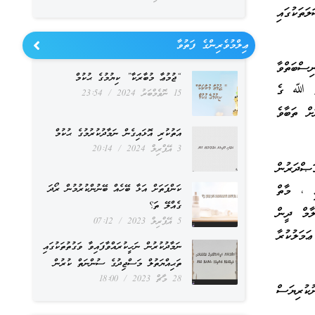
ަތަކުގައި
ޢިލްމުވެރިންގެ ފަތުވާ
ސްބަތްވާ
“ޖުމުޢާ މުބާރަކާ” ކިޔުމުގެ ޙުކުމް
ާތް ﷲ ގެ
15 ނޮވެމްބަރު 2024
23:54
ް ތަބާވެ
އަތުކުރި އޮޅައިގެން ނަމާދުކުރުމުގެ ޙުކުމް
3 އޭޕްރިލް 2024
20:14
ޞްދަރުން
ި ، މާތް
ކަންފަތަށް އަޅާ ބޭހެއް ބޭނުންކުރުމުން ރޯދަ
ގެއްލޭ ތަ؟
ާމް ދީން
5 އޭޕްރިލް 2023
07:12
މަލުކުރާ
ނަމާދުކުރުން ނަހީކުރައްވާފައިވާ ވަގުތުތަކުގައި
ތަޙިއްޔަތުލް މަސްޖިދުގެ ސުންނަތް ކުރުން
28 މާޗް 2023
18:00
ުކުރިޔަސް