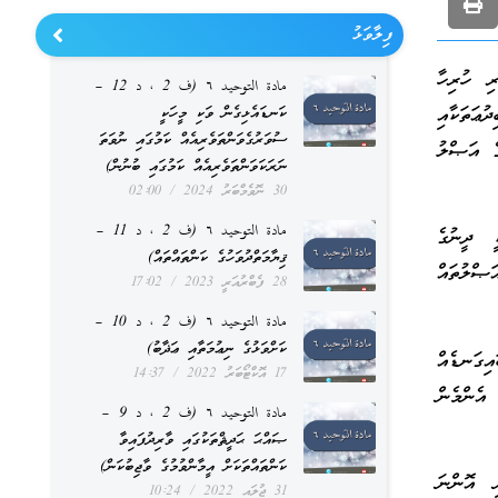
ފިލާވަޅު
ރި ހުރިހާ
مادة التوحيد ٦ (ف 2 ، د 12 –
ުޢަތަކާއި
ކަނޑައެޅިގެން ވަކި މީހަކީ
ސުވަރުގެވަންތަވެރިއެއް ކަމުގައި ނުވަތަ
ގެ އަޞްލު
ނަރަކަވަންތަވެރިއެއް ކަމުގައި ބުނުން)
30 ނޮވެމްބަރު 2024
02:00
مادة التوحيد ٦ (ف 2 ، د 11 –
ީ ދީނުގެ
ޤިޔާމަތްދުވަހުގެ ކަންތައްތައް)
ަޞްލުތައް
28 ފެބްރުއަރީ 2023
17:02
مادة التوحيد ٦ (ف 2 ، د 10 –
ކަށްވަޅުގެ ނިޢުމަތާއި ޢަޛާބު)
ިގަނޑެއް
17 އޮކްޓޯބަރު 2022
14:37
 އެންމެން
مادة التوحيد ٦ (ف 2 ، د 9 –
ޞައްޙަ ޙަދީޘްތަކުގައި ވާރިދުފައިވާ
ކަންތައްތަކަށް އީމާންވުމުގެ ވާޖިބުކަން)
 އޮންނަ
31 ޖުލައި 2022
10:24