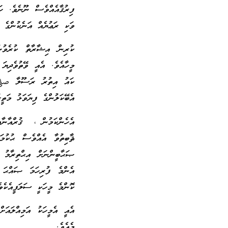
ފިރުޤާއެއްވެސް ނޫނެވެ. ހަ
ވަކި ރަޢުޔެއް އަނެކުންގެ 
ކުރިން އިޝާރާތް ކުރެވުނ
މީހާއެވެ. އެއީ ވޭތުވެދިޔ
ކައު އިތުރު ރަސޫލާ صلى 
އެބޭކަލުންގެ ފިޔަވަޅު މަތީ
އެހެންކަމުން ، ޤުރްއާނާ
ޘާބިތުވާ އެއްވެސް ޙުކުމަ
ޞަޙާބީންނަށް އިޙްތިރާމު 
އެންމެ ފުރިހަމަ ޞައްޙަ ގ
ކޮންމެ މީހަކީ ސަލަފީއެކެވެ
އެއީ އެމީހަކު އަމިއްލައަށ
މެއެވެ.