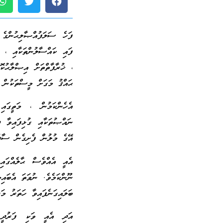
ފަހެ ސަލަފުއްޞާލިޙުންގެ މ
ފައި ކައްސާލުންތަކާއި ، ގ
، ޚުރާފާތްތަށް އިޞްލާޙުކޮ
ޙައްޤު މަގަށް މީސްތަކުން އ
އެހެންކަމުން ، މަތީގައި
ނައްޞުތަކާއި ގުޅިފައިވާ ދ
އޭގެ މުލުން ފެށިގެން ސާފު
އެއީ އެއްވެސް ޙާލެއްގައި
ނޫންކަމެވެ. ނުވަތަ އެބައި
ބަލައިގަނެފައިވާ ހަތަރު މަ
އަދި އެއީ ވަކި ފަރުދީ