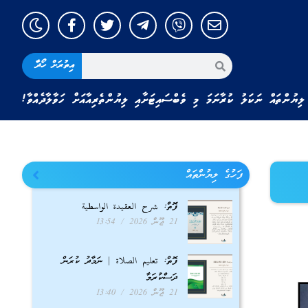
އިތުރަށް ހޯދާ
ލިޔުންތައް ނަކަލު ކުރާނަމަ މި ވެބްސައިޓަށާއި ލިޔުންތެރިއާއަށް ހަވާލާދެއްވާ!
ފަހުގެ ލިޔުންތައް
ފޮތް: شرح العقيدة الواسطية
21 ޖޫން 2026
13:54
ފޮތް: تعليم الصلاة | ނަމާދު ކުރަން
ދަސްކުރަމާ
21 ޖޫން 2026
13:40