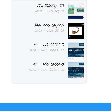
ފޮތް: ރިޒްޤުދެއްވާ އިލާހު
21 ޖޫން 2021
18:09
ކުޑަކުދިންގެ ވާހަކަ: ލަކުނު
25 މާޗް 2021
08:26
މޫސާގެފާނުގެ ވާހަކަ – 44
22 ނޮވެމްބަރު 2020
00:00
މޫސާގެފާނުގެ ވާހަކަ – 43
20 ނޮވެމްބަރު 2020
00:00