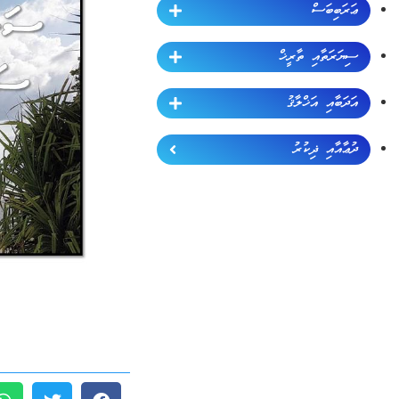
ޢަރަބިބަސް
ސިޔަރަތާއި ތާރީޚް
އަދަބާއި އަޚްލާޤު
ދުޢާއާއި ޛިކުރު