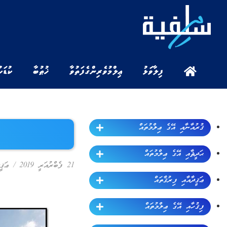
ފިލާވަޅު
ޢިލްމުވެރިންގެ ފަތުވާ
ޚުޠުބާ
ކުޑަކ
ޤުރުއާނާއި އޭގެ ޢިލްމުތައް
ޙަދީޘާއި އޭގެ ޢިލްމުތައް
21 ފެބްރުއަރީ 2019
/
ޢަޤީ
ޢަޤީދާއާއި ފިރުޤާތައް
ފިޤުހާއި އޭގެ ޢިލްމުތައް