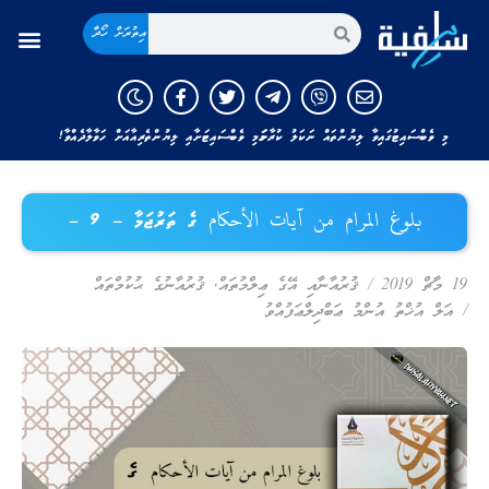
އިތުރަށް ހޯދާ
މި ވެބްސައިޓުގައިވާ ލިޔުންތައް ނަކަލު ކުރާނަމަ މި ވެބްސައިޓަށާއި ލިޔުންތެރިއާއަށް ހަވާލާދެއްވާ!
بلوغ المرام من آيات الأحكام ގެ ތަރުޖަމާ – 9 –
19 މާޗް 2019
/
ޤުރުއާނާއި އޭގެ ޢިލްމުތައް
,
ޤުރުއާނުގެ ޙުކުމްތައް
/
އަލް އުޚްތު އުންމު ޢަބްދިލްޢަފުއްވު