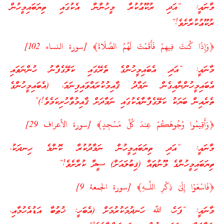
މާނައީ: “އަދި ރުކޫޢުކުރާ މީހުންނާ އެކުގައި ތިޔަބައިމީހުން
ރުކޫޢުކުރާށެވެ!”
﴿وَإِذَا كُنتَ فِيهِمْ فَأَقَمْتَ لَهُمُ الصَّلَاةَ﴾ [سورة النساء 102]
މާނައީ: “އަދި އެބައިމީހުންގެ ތެރޭގައި ކަލޭގެފާނު ހުންނަވައި
އެބައިމީހުންނާއިގެން ނަމާދު ޤާއިމުކުރައްވައިފިނަމަ، (އެބައިމީހުންގެ
ތެރެއިން ބަޔަކު ކަލޭގެފާނާއެކުގައި ނަމާދަށް ޤާއިމުވާހުށިކަމެވެ!)”
﴿وَأَقِيمُوا وُجُوهَكُمْ عِندَ كُلِّ مَسْجِدٍ﴾ [سورة الأعراف 29]
މާނައީ: “އަދި ތިޔަބައިމީހުން ނަމާދުކުރާ ކޮންމެ ހިނދަކު،
ތިޔަބައިމީހުންގެ މޫނުތައް (ޤިބުލައަށް) ސީދާ ކުރާށެވެ!”
﴿فَاسْعَوْا إِلَىٰ ذِكْرِ اللَّـهِ﴾ [سورة الجمعة 9]
މާނައީ: “ފަހެ، ﷲ ހަނދުމަކުރުމަށް (އެބަހީ: ޚުޠުބާ އަޑުއެހުމާއި،