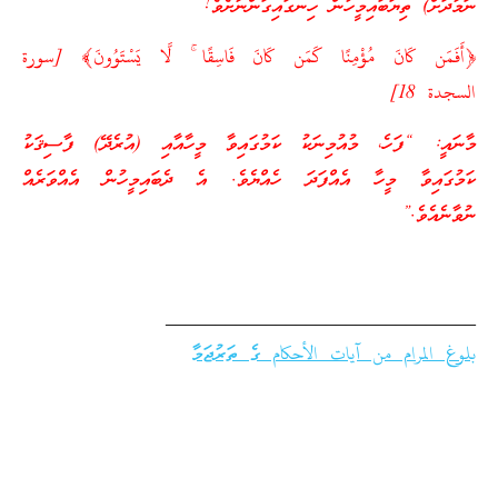
ނަމާދަށް) ތިޔަބައިމީހުން ހިނގައިގަންނާށެވެ!”
﴿أَفَمَن كَانَ مُؤْمِنًا كَمَن كَانَ فَاسِقًا ۚ لَّا يَسْتَوُونَ﴾ [سورة
السجدة 18]
މާނައީ: “ފަހެ، މުއުމިނަކު ކަމުގައިވާ މީހާއާއި (އުރެދޭ) ފާސިޤަކު
ކަމުގައިވާ މީހާ އެއްފަދަ ހެއްޔެވެ. އެ ދެބައިމީހުން އެއްވަރެއް
ނުވާނެއެވެ.”
_______________________________
بلوغ المرام من آيات الأحكام ގެ ތަރުޖަމާ