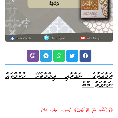
ޖަމާޢަތުގެ ނަމާދާއި އިމާމާބެހޭ ޙުކުމްތައް
ނަންގަތް ބާބު
﴿وَارْكَعُوا مَعَ الرَّاكِعِينَ﴾ [سورة البقرة 43]