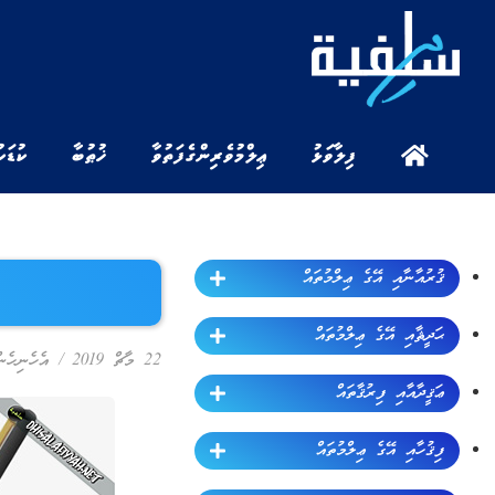
ފިލާވަޅު
ޢިލްމުވެރިންގެ ފަތުވާ
ޚުޠުބާ
ކުޑަކ
ޤުރުއާނާއި އޭގެ ޢިލްމުތައް
ޙަދީޘާއި އޭގެ ޢިލްމުތައް
22 މާޗް 2019
/
އެހެނިހެނ
ޢަޤީދާއާއި ފިރުޤާތައް
ފިޤުހާއި އޭގެ ޢިލްމުތައް