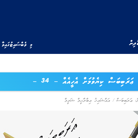
ުދިން
މި ވެބްސައިޓުގައިވާ 
ޢަރަބިބަސް ކިޔެވުމަށް އެހީއެއް – 34 –
ް
,
ޢަރަބިބަސް
/
އައްޝައިޚު އިބްރާހީމް ޝަމީމް