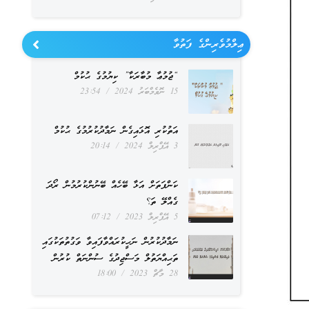
ޢިލްމުވެރިންގެ ފަތުވާ
“ޖުމުޢާ މުބާރަކާ” ކިޔުމުގެ ޙުކުމް
15 ނޮވެމްބަރު 2024
23:54
އަތުކުރި އޮޅައިގެން ނަމާދުކުރުމުގެ ޙުކުމް
3 އޭޕްރިލް 2024
20:14
ކަންފަތަށް އަޅާ ބޭހެއް ބޭނުންކުރުމުން ރޯދަ
ގެއްލޭ ތަ؟
5 އޭޕްރިލް 2023
07:12
ނަމާދުކުރުން ނަހީކުރައްވާފައިވާ ވަގުތުތަކުގައި
ތަޙިއްޔަތުލް މަސްޖިދުގެ ސުންނަތް ކުރުން
28 މާޗް 2023
18:00