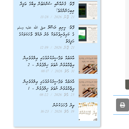
ފޮތް: ޤުރުއާނާއި ސުންނަތުން ތިބާގެ ޢަޤީދާ
ލިބިގަންނާށެވެ!
21 ޖޫން 2026
13:28
ފޮތް: ކީރިތި ރަސޫލާ صلى الله عليه وسلم
ގެ ކައިވެނިފުޅުތަކާ މެދު ދެކެވޭ ވާހަކަތަކުގެ
ޙަޤީޤަތް
21 ޖޫން 2026
12:39
އާޔަތެއް ތަފްސީރުކުރުމުގައި ޢިލްމުވެރިން
އިޖްމާޢުވުން ނުވަތަ ޚިލާފުވުން – 2
31 މާޗް 2026
08:17
އާޔަތެއް ތަފްސީރުކުރުމުގައި ޢިލްމުވެރިން
އިޖްމާޢުވުން ނުވަތަ ޚިލާފުވުން – 1
25 މާޗް 2026
08:22
ޢީދު ފާހަގަކުރުން
19 މާޗް 2026
16:23