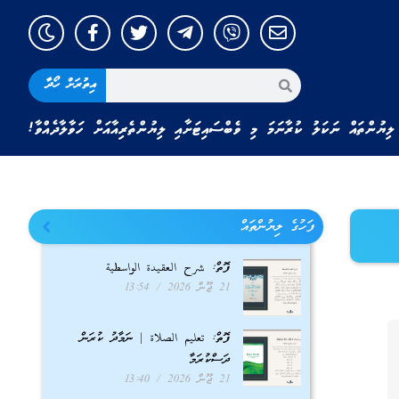
އިތުރަށް ހޯދާ
ލިޔުންތައް ނަކަލު ކުރާނަމަ މި ވެބްސައިޓަށާއި ލިޔުންތެރިއާއަށް ހަވާލާދެއްވާ!
ފަހުގެ ލިޔުންތައް
ފޮތް: شرح العقيدة الواسطية
21 ޖޫން 2026
13:54
ފޮތް: تعليم الصلاة | ނަމާދު ކުރަން
ދަސްކުރަމާ
21 ޖޫން 2026
13:40