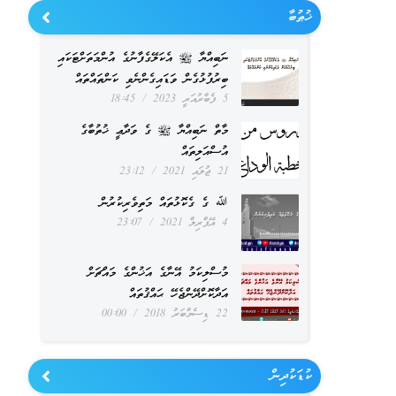
ޚުޠުބާ
ނަބިއްޔާ ﷺ އެކަލޭގެފާނުގެ އުންމަތަށްޓަކައި
ބިރުފުޅުގެން ވަޑައިގެންނެވި ކަންތައްތައް
5 ފެބްރުއަރީ 2023
18:45
މާތް ނަބިއްޔާ ﷺ ގެ ވަދާޢީ ޚުތުބާގެ
އުސްއަލިތައް
21 ޖުލައި 2021
23:12
ﷲ ގެ ގެކޮޅުތައް މަތިވެރިކުރުން
4 އޭޕްރިލް 2021
23:07
މުސްލިކަމު އޭނާގެ އަޚުންގެ މައްޗަށް
އަދާކޮށްދޭންޖެހޭ ޙައްޤުތައް
22 ޑިސެމްބަރު 2018
00:00
ކުޑަކުދިން