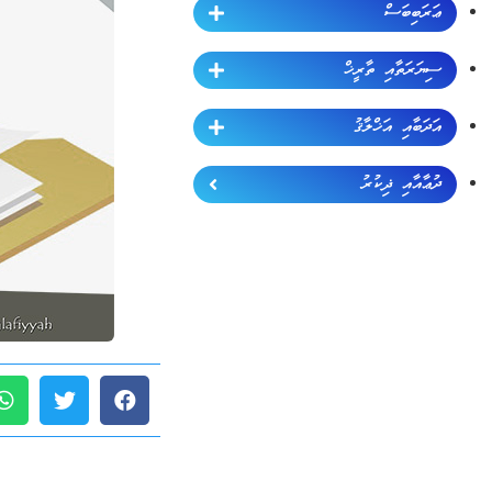
ޢަރަބިބަސް
ސިޔަރަތާއި ތާރީޚް
އަދަބާއި އަޚްލާޤު
ދުޢާއާއި ޛިކުރު