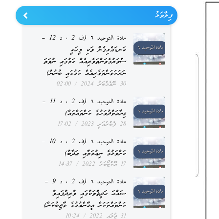
ފިލާވަޅު
مادة التوحيد ٦ (ف 2 ، د 12 –
ކަނޑައެޅިގެން ވަކި މީހަކީ
ސުވަރުގެވަންތަވެރިއެއް ކަމުގައި ނުވަތަ
ނަރަކަވަންތަވެރިއެއް ކަމުގައި ބުނުން)
30 ނޮވެމްބަރު 2024
02:00
مادة التوحيد ٦ (ف 2 ، د 11 –
ޤިޔާމަތްދުވަހުގެ ކަންތައްތައް)
28 ފެބްރުއަރީ 2023
17:02
مادة التوحيد ٦ (ف 2 ، د 10 –
ކަށްވަޅުގެ ނިޢުމަތާއި ޢަޛާބު)
17 އޮކްޓޯބަރު 2022
14:37
مادة التوحيد ٦ (ف 2 ، د 9 –
ޞައްޙަ ޙަދީޘްތަކުގައި ވާރިދުފައިވާ
ކަންތައްތަކަށް އީމާންވުމުގެ ވާޖިބުކަން)
31 ޖުލައި 2022
10:24