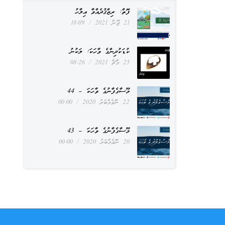
ފޮތް: ރިޒްޤުދެއްވާ އިލާހު
21 ޖޫން 2021
18:09
ކުޑަކުދިންގެ ވާހަކަ: ލަކުނު
25 މާޗް 2021
08:26
މޫސާގެފާނުގެ ވާހަކަ – 44
22 ނޮވެމްބަރު 2020
00:00
މޫސާގެފާނުގެ ވާހަކަ – 43
20 ނޮވެމްބަރު 2020
00:00