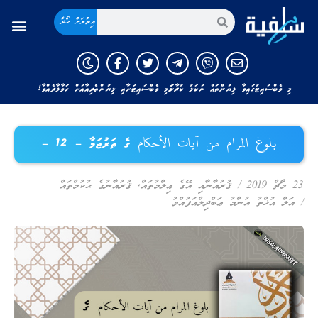
އިތުރަށް ހޯދާ
މި ވެބްސައިޓުގައިވާ ލިޔުންތައް ނަކަލު ކުރާނަމަ މި ވެބްސައިޓަށާއި ލިޔުންތެރިއާއަށް ހަވާލާދެއްވާ!
بلوغ المرام من آيات الأحكام ގެ ތަރުޖަމާ – 12 –
23 މާޗް 2019
/
ޤުރުއާނާއި އޭގެ ޢިލްމުތައް
,
ޤުރުއާނުގެ ޙުކުމްތައް
/
އަލް އުޚްތު އުންމު ޢަބްދިލްޢަފުއްވު