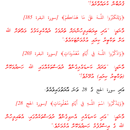
ޤުރުބާން ކުރައްވާށެވެ!”
﴿وَلِتُكَبِّرُوا اللَّـهَ عَلَىٰ مَا هَدَاكُمْ﴾ [سورة البقرة 185]
މާނައީ: “އަދި ތިޔަބައިމީހުންނަށް ތެދުމަގު ދެއްކެވިކަމުގެ މައްޗަށް ﷲ
އަށް ތަކްބީރު ކިޔައި އުޅުމަށްޓަކައެވެ.”
﴿وَاذْكُرُوا اللَّـهَ فِي أَيَّامٍ مَّعْدُودَاتٍ﴾ [سورة البقرة 203]
މާނައީ: “ޢަދަދު ކަނޑައެޅިގެންވާ ދުވަސްތަކެއްގައި ﷲ ހަނދުމަކޮށް
(ތަކްބީރު ކިޔައި) އުޅޭށެވެ!”
އަދި سورة الحج ގެ 28 ވަނަ އާޔަތުގައިވެއެވެ.
﴿وَيَذْكُرُوا اسْمَ اللَّـهِ فِي أَيَّامٍ مَّعْلُومَاتٍ﴾ [سورة الحج 28]
މާނައީ: “އަދި ކަނޑައެޅި އެނގިގެންވާ ދުވަސްތަކެއްގައި، އެބައިމީހުން
ﷲ ގެ އިސްމުފުޅު ހަނދުމަކޮށް އުޅުމަށެވެ.”