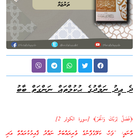
ދެ ޢީދު ނަމާދުގެ ޙުކުމްތައް ނަންގަތް ބާބު
﴿فَصَلِّ لِرَبِّكَ وَانْحَرْ﴾ [سورة الكوثر 2]
މާނައީ: “ފަހެ، ކަލޭގެފާނުގެ ވެރިރައްބަށް ނަމާދު ޤާއިމުކުރައްވާ އަދި