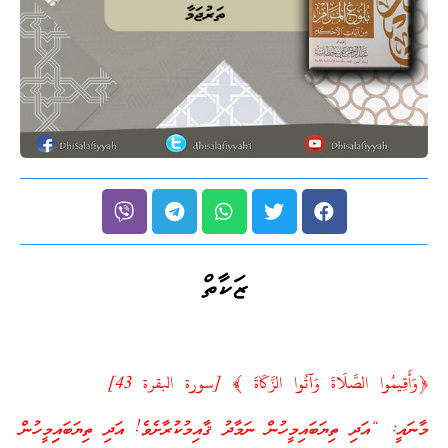
ޒަކާތް
﴿وَأَقِيمُوا الصَّلَاةَ وَآتُوا الزَّكَاةَ ﴾ [سورة البقرة 43]
މާނައީ: “އަދި ތިޔަބައިމީހުން ނަމާދު ޤާއިމުކުރާށެވެ! އަދި ތިޔަބައިިމީހުން