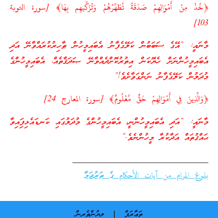
﴿خُذْ مِنْ أَمْوَالِهِمْ صَدَقَةً تُطَهِّرُهُمْ وَتُزَكِّيهِم بِهَا﴾ [سورة التوبة
103]
މާނައީ: “އޭގެ ސަބަބުން ކަލޭގެފާނު އެބައިމީހުން ޠާހިރުކުރައްވާނޭ އަދި
އެބައިމީހުންނަށް ހެޔޮކަން އިތުރުކޮށްދެއްވާނޭ ޞަދަޤާތެއް، އެބައިމީހުންގެ
މުދަލުން ކަލޭގެފާނު ނަންގަވާށެވެ!”
﴿وَالَّذِينَ فِي أَمْوَالِهِمْ حَقٌّ مَّعْلُومٌ﴾ [سورة المعارج 24]
މާނައީ: “އަދި އެބައިމީހުންނީ، އެބައިމީހުންގެ މުދަލުގައި ކަނޑައެޅިފަިއިވާ
ޙައްޤުތައް އަދާކުރާ މީހުންނެވެ.”
_______________________________
بلوغ المرام من آيات الأحكام ގެ ތަރުޖަމާ
ތަޢާރަފް
ލިޔުންތެރިން