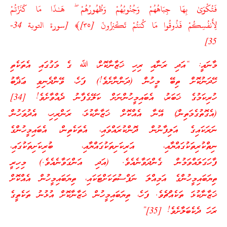
فَتُكْوَىٰ بِهَا جِبَاهُهُمْ وَجُنُوبُهُمْ وَظُهُورُهُمْ ۖ هَـٰذَا مَا كَنَزْتُمْ
لِأَنفُسِكُمْ فَذُوقُوا مَا كُنتُمْ تَكْنِزُونَ [٣٥]﴾ [سورة التوبة 34-
35]
މާނައީ: “އަދި ރަނާއި ރިހި ޚަޒާނާކޮށް، ﷲ ގެ މަގުގައި އެތަކެތި
ހޭދަނުކޮށް ތިބޭ މީހުން (ދަންނާށެވެ!) ފަހެ، ވޭންދެނިވި ޢަޛާބު
ހުރިކަމުގެ ޚަބަރު، އެބައިމީހުންނަށް ކަލޭގެފާނު ދެއްވާށެވެ! [34]
(އެގޮތުގެމަތިން) އޭނާ އެއްކޮށް ޚަޒާނާކުޅަ، ރަންރިހި، އެދުވަހުން
ނަރަކައިގެ އަލިފާނުން ދޮންކުރައްވައި، އެތަކެތިން، އެބައިމީހުންގެ
ނިތްކުރިތަކުގައްޔާއި، އަރިކަށިތަކުގައްޔާއި، ބުރިކަށިތަކުގައި،
ފާހަގަލައްވަމުން ގެންދަވާނެއެވެ. (އަދި އަންގަވާނެއެވެ.) މިހިރީ
ތިޔަބައިމީހުންގެ އަމިއްލަ ނަފްސުތަކަށްޓަކައި، ތިޔަބައިމީހުން އެއްކޮށް
ޚަޒާނާކުޅަ ތަކެއްޗެވެ. ފަހެ، ތިޔަބައިމީހުން ޚަޒާނާކޮށް އުޅުނު ތަކެތީގެ
ރަހަ ދެކެބަލާށެވެ! [35]”