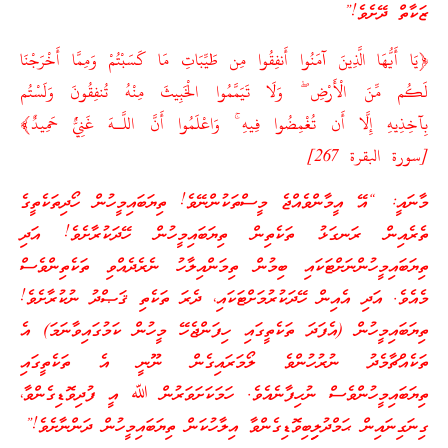
ޒަކާތް ދޭށެވެ!”
﴿يَا أَيُّهَا الَّذِينَ آمَنُوا أَنفِقُوا مِن طَيِّبَاتِ مَا كَسَبْتُمْ وَمِمَّا أَخْرَجْنَا
لَكُم مِّنَ الْأَرْضِ ۖ وَلَا تَيَمَّمُوا الْخَبِيثَ مِنْهُ تُنفِقُونَ وَلَسْتُم
بِآخِذِيهِ إِلَّا أَن تُغْمِضُوا فِيهِ ۚ وَاعْلَمُوا أَنَّ اللَّـهَ غَنِيٌّ حَمِيدٌ﴾
[سورة البقرة 267]
މާނައީ: “އޭ ­އީމާންވެއްޖެ މީސްތަކުންނޭވެ! ތިޔަބައިމީހުން ހޯދިތަކެތީގެ
ތެރެއިން ރަނގަޅު ތަކެތިން ތިޔަބައިމީހުން ހޭދަކުރާށެވެ! އަދި
ތިޔަބައިމީހުންނަށްޓަކައި ބިމުން ތިމަންއިލާހު ނެރެދެއްވި ތަކެތިންވެސް
މެއެވެ. އަދި އެއިން ހޭދަކުރުމަށްޓަކައި، ދެރަ ތަކެތި ޤަޞްދު ނުކުރާށެވެ!
ތިޔަބައިމީހުން (އެފަދަ ތަކެތީގައި ހިފަންޖެހޭ މީހުން ކަމުގައިވާނަމަ) އެ
ތަކެއްޗާމެދު ނުރުހުންވެ ލޯމަރައިގެން ނޫނީ އެ ތަކެތީގައި
ތިޔަބައިމީހުންވެސް ނުހިފާނެއެވެ. ހަމަކަށަވަރުން ﷲ އީ ފުދިވޮޑިގެންވާ،
ގިނަގިނައިން ޙަމްދުލިިބިވޮޑިގެންވާ އިލާހުކަން ތިޔަބައިމީހުން ދަންނާށެވެ!”