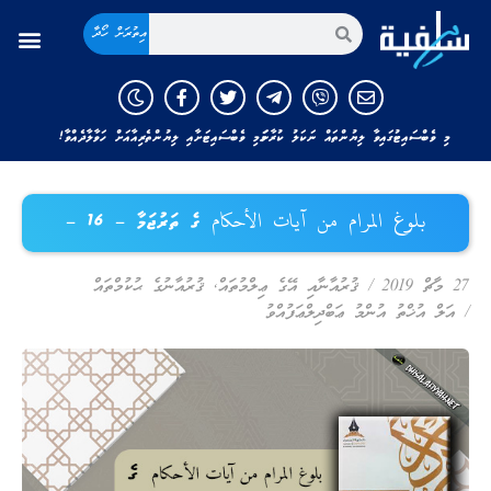
އިތުރަށް ހޯދާ
މި ވެބްސައިޓުގައިވާ ލިޔުންތައް ނަކަލު ކުރާނަމަ މި ވެބްސައިޓަށާއި ލިޔުންތެރިއާއަށް ހަވާލާދެއްވާ!
بلوغ المرام من آيات الأحكام ގެ ތަރުޖަމާ – 16 –
27 މާޗް 2019
/
ޤުރުއާނާއި އޭގެ ޢިލްމުތައް
,
ޤުރުއާނުގެ ޙުކުމްތައް
/
އަލް އުޚްތު އުންމު ޢަބްދިލްޢަފުއްވު