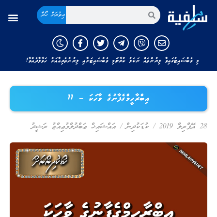
އިތުރަށް ހޯދާ
މި ވެބްސައިޓުގައިވާ ލިޔުންތައް ނަކަލު ކުރާނަމަ މި ވެބްސައިޓަށާއި ލިޔުންތެރިއާއަށް ހަވާލާދެއްވާ!
އިބްރާހީމްގެފާނުގެ ވާހަކަ – 11
28 އޭޕްރިލް 2019
/
ކުޑަކުދިން
/
އައްޝައިޚް ޢަބްދުލްމުޢިއްޒު ރަޝީދު