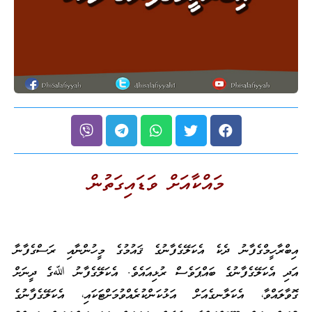
މައްކާއަށް ވަޑައިގަތުން
އިބްރާހީމްގެފާނު ދެކެ އެކަލޭގެފާނުގެ ޤައުމުގެ މީހުންނާއި ރަސްގެފާނާ
އަދި އެކަލޭގެފާނުގެ ބައްޕަވެސް ރުޅިއައެވެ. އެކަލޭގެފާނު ﷲގެ ދީނަށް
ގޮވާލައްވާ، އެކަލާނގެއަށް އަޅުކަންކުރެއްވުމަށްޓަކައި، އެކަލޭގެފާނުގެ