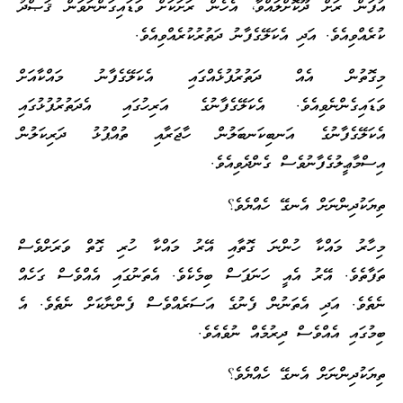
އުފަން ރަށް ދޫކޮށްލައްވާ، އެހެން ރަށަކަށް ވަޑައިގަންނަވަން ޤަޞްދު
ކުރެއްވިއެވެ. އަދި އެކަލޭގެފާނު ދަތުރުކުރެއްވިއެވެ.
މިގޮތުން އެއް ދަތުރުފުޅެއްގައި އެކަލޭގެފާނު މައްކާއަށް
ވަޑައިގެންނެވިއެވެ. އެކަލޭގެފާނުގެ އަރިހުގައި އެދަތުރުފުޅުގައި
އެކަލޭގެފާނުގެ އަނބިކަނބަލުން ހާޖަރާއި ތުއްޕުޅު ދަރިކަލުން
އިސްމާޢީލުގެފާނުވެސް ގެންދެވިއެވެ.
ތިޔަކުދިންނަށް އެނގޭ ހެއްޔެވެ؟
މިހާރު މައްކާ ހުންނަ ގޮތާއި އޭރު މައްކާ ހުރި ގޮތް ވަރަށްވެސް
ތަފާތެވެ. އޭރު އެއީ ހަނަފަސް ބިމެކެވެ. އެތަނުގައި އެއްވެސް ގަހެއް
ނެތެވެ. އަދި އެތަނުން ފެނުގެ އަސަރެއްވެސް ފެންނާކަށް ނެތެވެ. އެ
ބިމުގައި އެއްވެސް ދިރުމެއް ނުވެއެވެ.
ތިޔަކުދިންނަށް އެނގޭ ހެއްޔެވެ؟