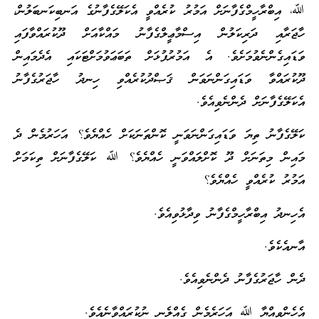
ﷲ، އިބްރާހީމްގެފާނަށް އަމުރު ކުރެއްވީ އެކަލޭގެފާނުގެ އަނބިކަނބަލުން،
ހާޖަރާއި ދަރިކަލުން އިސްމާޢީލްގެފާނު މައްކާއަށް ދޫކުރައްވާފައި
ވަޑައިގެންނެވުމަށެވެ. އެ އަމުރުފުޅަށް ތަބަޢަވުމަށްޓަކައި އެދެމައިން
ދޫކުރައްވާ ވަޑައިގަންނަވަން ޤަޞްދުކުރެއްވި ހިނދު ހާޖަރުގެފާނު
އެކަލޭގެފާނަށް ދެންނެވިއެވެ.
ކަލޭގެފާނު ތިޔަ ވަޑައިގަންނަވަނީ ކޮންތަނަކަށް ހެއްޔެވެ؟ އަހަރުމެން ދެ
މައިން މިތަނަށް ދޫ ކޮށްލައްވަނީ ހެއްޔެވެ؟ ﷲ ކަލޭގެފާނަށް ތިކަމަށް
އަމުރު ކުރެއްވީ ހެއްޔެވެ؟
އެހިނދު އިބްރާހީމްގެފާނު ވިދާޅުވިއެވެ.
އާނއެކެވެ.
ދެން ހާޖަރުގެފާނު ދެންނެވިއެވެ.
އެހެންވިއްޔާ ﷲ އަހަރެމެން ގެއްލެނި ނުކުރައްވާނެއެވެ.