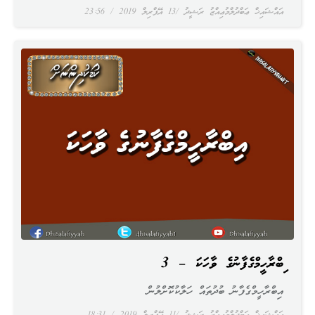
އައްޝައިޚް ޢަބްދުލްމުޢިއްޒު ރަޝީދު
13 އޭޕްރިލް 2019
23:56
އިބްރާހީމްގެފާނުގެ ވާހަކަ – 3
އިބްރާހީމްގެފާނު ބުދުތައް ހަލާކުކޮށްލުން