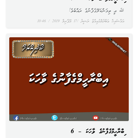
ﷲ އީ ތިމަންކަލޭގެފާނުގެ ރައްބެވެ!
އައްޝައިޚް ޢަބްދުލްމުޢިއްޒު ރަޝީދު
17 އޭޕްރިލް 2019
10:46
އިބްރާހީމްގެފާނުގެ ވާހަކަ – 6