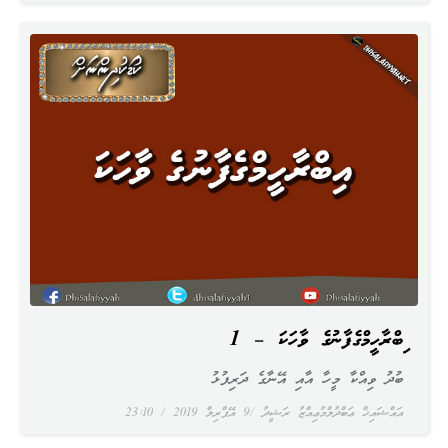
އިބްރާހީމްގެފާނުގެ ވާހަކަ – 1
ބުދު ވިއްކާ މީހާ އާއި އޭނާގެ ދަރިފުޅު
އައްޝައިޚް ޢަބްދުލްމުޢިއްޒު ރަޝީދު
9 އޭޕްރިލް 2019
23:10