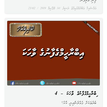
ފިނި އަލިފާން
އައްޝައިޚް ޢަބްދުލްމުޢިއްޒު ރަޝީދު
14 އޭޕްރިލް 2019
23:02
އިބްރާހީމްގެފާނުގެ ވާހަކަ – 4
ބުދުތަކަށް ގެއްލުންދިނީ ކާކު؟