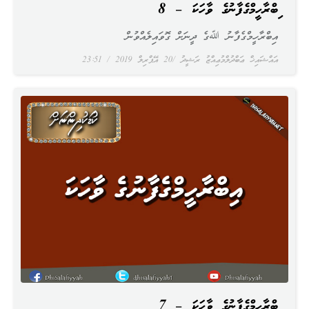
އިބްރާހީމްގެފާނުގެ ވާހަކަ – 8
އިބްރާހީމްގެފާނު ﷲގެ ދީނަށް ގޮވައިލެއްވުން
އައްޝައިޚް ޢަބްދުލްމުޢިއްޒު ރަޝީދު
20 އޭޕްރިލް 2019
23:51
އިބްރާހީމްގެފާނުގެ ވާހަކަ – 7