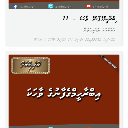
އިބްރާހީމްގެފާނުގެ ވާހަކަ – 11
މައްކާއަށް ވަޑައިގަތުން
އައްޝައިޚް ޢަބްދުލްމުޢިއްޒު ރަޝީދު
27 އޭޕްރިލް 2019
00:00