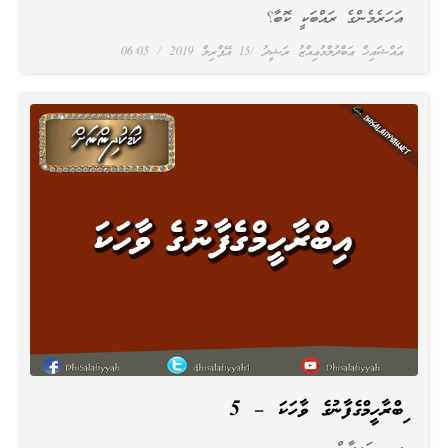
އަހަރެމެންގެ ރައްބަކީ ކޮބާ؟
އައްޝައިޚް ޢަބްދުލްމުޢިއްޒު ރަޝީދު
15 އޭޕްރިލް 2019
06:05
އިބްރާހީމްގެފާނުގެ ވާހަކަ – 5