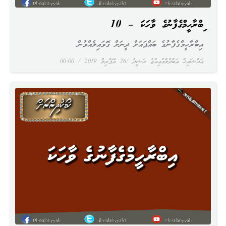
އިބްރާހީމްގެފާނުގެ ވާހަކަ – 10
އިބްރާހީމްގެފާނުގެ ބައްޕައަށް ދީނަށް ގޮވައިލެއްވުން
އައްޝައިޚް ޢަބްދުލްމުޢިއްޒު ރަޝީދު
26 އޭޕްރިލް 2019
00:00