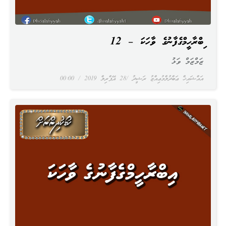
އިބްރާހީމްގެފާނުގެ ވާހަކަ – 12
ޒަމްޒަމް ވަޅު
އައްޝައިޚް ޢަބްދުލްމުޢިއްޒު ރަޝީދު
28 އޭޕްރިލް 2019
00:00