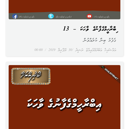
އިބްރާހީމްގެފާނުގެ ވާހަކަ – 13
ގެފުޅު ބިނާ ކުރެއްވުން
އައްޝައިޚް ޢަބްދުލްމުޢިއްޒު ރަޝީދު
30 އޭޕްރިލް 2019
00:00