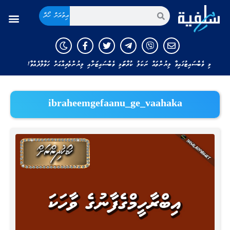
އިތުރަށް ހޯދާ
މި ވެބްސައިޓުގައިވާ ލިޔުންތައް ނަކަލު ކުރާނަމަ މި ވެބްސައިޓަށާއި ލިޔުންތެރިއާއަށް ހަވާލާދެއްވާ!
ibraheemgefaanu_ge_vaahaka