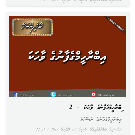
އައްޝައިޚް ޢަބްދުލްމުޢިއްޒު ރަޝީދު
11 އޭޕްރިލް 2019
18:31
އިބްރާހީމްގެފާނުގެ ވާހަކަ – 2
އިބްރާހީމްގެފާނުގެ ނަސޭޙަތް
އައްޝައިޚް ޢަބްދުލްމުޢިއްޒު ރަޝީދު
10 އޭޕްރިލް 2019
22:21