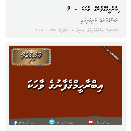
އިބްރާހީމްގެފާނުގެ ވާހަކަ – 9
ރަސްގެފާނުގެ ކުރިމަތީގައި
އައްޝައިޚް ޢަބްދުލްމުޢިއްޒު ރަޝީދު
23 އޭޕްރިލް 2019
00:00