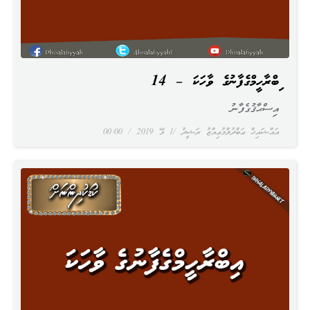
އިބްރާހީމްގެފާނުގެ ވާހަކަ – 14
އިސްޙާޤުގެފާނު
އައްޝައިޚް ޢަބްދުލްމުޢިއްޒު ރަޝީދު
1 މޭ 2019
00:00