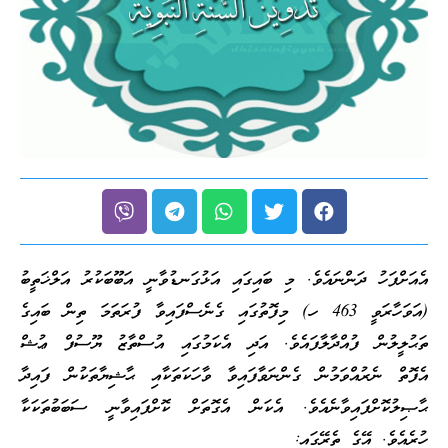
އެއަށްފަހު ދަންނައެވެ. މި ބައިގައި އަޅުގަނޑުވާނީ އަބޫބަކުރު އަލްޚަތީބު
(އަވަހާރަވީ 463 ހ) މިފޮތުގައި ގެނެސްފައިވާ ފުރަތަމަ ތިން ބައިގެ
ތަޙުލީލުން ފުއްދާލާފައެވެ. އަދި އެކަމުގައި އުސްތާޒު ޔޫސުފް ޢުޝް
އެފޮތް ނެރުއްވަމުން ގެންނަވާފައިވާ ވާހަކަތަކާއި ޙާޝިޔާތަކުން ފައިދާ
ޙާޞިލުކޮށްފައިވާނެއެވެ. އެކަން އެގޮތަށް ކޮށްފައިވާނީ ސަބަބުތަކަކާ
ހުރެއެވެ. އޭގެ ތެރޭގައި: