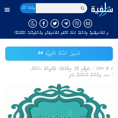
އިތުރަށް ހޯދާ
މި ވެބްސައިޓުގައިވާ ލިޔުންތައް ނަކަލު ކުރާނަމަ މި ވެބްސައިޓަށާއި ލިޔުންތެރިއާއަށް ހަވާލާދެއްވާ!
تَدْوِيْنُ السُّنَّةِ النَّبَوِيَّةِ 58
4 މޭ 2019
/
ޙަދީޘާއި އޭގެ ޢިލްމުތައް
,
ތަދުވީނުއް ސުންނާ
/
ޑރ. ޢިމްރާން މުޙައްމަދު ޢަލީ