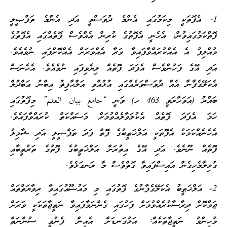
1- އެފޮތަކީ މިކަމުގައި އެންމެ ދުވަސްވީ އަދި އެންމެ ތަފްޞީލީ
ފޮތްކަމުގައިވުން: އެހެނީ އެފޮތުގެ ކުރިން އެއްވެސް ފޮތެއްގައި އެފޮތުގެ
މުއްލިފު އެ އެއްކުރައްވާފައިވާ ވަރާ އެއްވަރަށް އެއްކޮށްފައި ނުވެއެވެ.
އަދި އޭގެ ފަހުންވެސް އެފަދަ ފޮތެއް ލިޔެވިފައި ނުވެއެވެ. އެހެނަސް
އެކަލޭގެފާނާ އެއް ދުވަސްވަރެއްގައި އުޅުއްވި އަލްޙާފިޡު އިބްނު ޢަބްދުލް
ބައްރު (އަވަހާރަވީ 463 ހ) ވަނީ “جامع بيان العلم” މިފޮތުގައި
ހަމަ އެފަދަ ފޮތެއް އެކުލަވާލެއްވުމަށް މަސައްކަތް ކުރައްވާފައެވެ.
އެހެނެއްކަމަކު އެފޮތަކީ އަލްޚަޠީބުގެ ފޮތް ފަދަ ތަފްޞީލީ އަދި ޝާމިލު
ފޮތެއް ނޫނެވެ. އަދި އޭގެ އިތުރަށް އަލްޚަޠީބުގެ ފޮތުގެ ތަރުތީބާއި
ގުޅިލާމެހިގެން އައިސްފައިވާ ގޮތްވެސް މާ ރަނގަޅެވެ.
2- އަލްޚަޠީބު އެކަލޭގެފާނުގެ ފޮތުގައި މި މައުޟޫޢުގައިވާ ރިވާޔަތްތައް
ޖަމާކޮށް ދިރާސާކުރެއްވުމަށް ފަހުގައި ގެންނަވާފައިވާ ނަތީޖާތަކަކީ ވަރަށް
މުހިންމު ނަތީޖާތަކެއް: އަޅުގަނޑަށް އެއިން ފެނުވީ ސުންނަތް