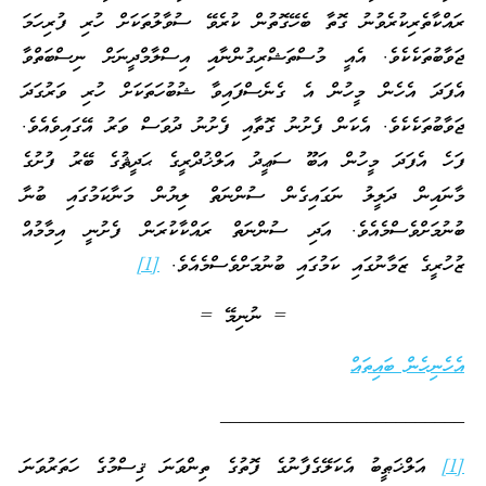
ރައްކާތެރިކުރެވުނު ގޮތާ ބެހޭގޮތުން ކުރެވޭ ސުވާލުތަކަށް ހުރި ފުރިހަމަ
ޖަވާބުތަކެކެވެ. އެއީ މުސްތަޝްރިގުންނާއި އިސްލާމްދީނަށް ނިސްބަތްވާ
އެފަދަ އެހެން މީހުން އެ ގެނެސްފައިވާ ޝުބުހަތަކަށް ހުރި ވަރުގަދަ
ޖަވާބުތަކެކެވެ. އެކަން ފެށުނު ގޮތާއި ފެށުނު ދުވަސް ވަރު އޭގައިވެއެވެ.
ފަހެ އެފަދަ މީހުން އަބޫ ސަޢީދު އަލްޚުދްރީގެ ޙަދީޘުގެ ބޭރު ފުށުގެ
މާނައިން ދަލީލު ނަގައިގެން ސުންނަތް ލިޔުން މަނާކަމުގައި ބުނާ
ބުނުމަށްވެސްމެއެވެ. އަދި ސުންނަތް ރައްކާކުރަން ފެށުނީ އިމާމުއް
ޒުހުރީގެ ޒަމާނުގައި ކަމުގައި ބުނުމަށްވެސްމެއެވެ.
[1]
= ނުނިމޭ =
އެހެނިހެން ބައިތައް
_________________________
[1]
އަލްޚަޠީބު އެކަލޭގެފާނުގެ ފޮތުގެ ތިންވަނަ ޤިސްމުގެ ހަތަރުވަނަ