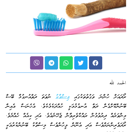
الحمد لله
ރޯދައަށް ހުންނަ ވަގުތުތަކުގައި
މިސްވާކު
ނުވަތަ ދަތްއުނގުޅާ ބޭސް
ބޭނުންކޮށްގެން ދަތް އުނގުޅުމަކީ ހުއްދަކެމެކެވެ. އެހެނަސް އެއިން
މިންވަރެއް ދިރުވުމުން ރައްކާތެރިވާން ޖެހޭނެއެވެ. އަދި ކިއެއް ހެއްޔެވެ.
ރޯދަވެރިންނަށްވެސް އަދި އެނޫން މީހުންވެސް މިސްވާކު ބޭނުންކުރުމަކީ