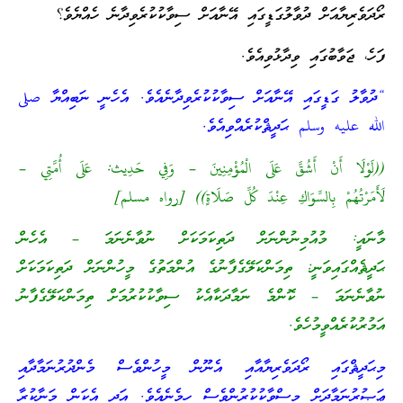
ރޯދަވެރިޔާއަށް ދުވާލުގަޑީގައި އޭނާއަށް ސިވާކުކުރެވިދާނެ ހެއްޔެވެ؟
ފަހެ، ޖަވާބުގައި ވިދާޅުވިއެވެ.
“ދުވާލު ގަޑީގައި އޭނާއަށް ސިވާކުކުރެވިދާނެއެވެ. އެހެނީ ނަބިއްޔާ صلى
الله عليه وسلم ޙަދީޘްކުރެއްވިއެވެ.
((لَوْلَا أَنْ أَشُقَّ عَلَى الْمُؤْمِنِينَ – وَفِي حَدِيث: عَلَى أُمَّتِي –
لَأَمَرْتُهُمْ بِالسِّوَاكِ عِنْدَ كُلِّ صَلَاةٍ)) [رواه مسلم]
މާނައީ: މުއުމިނުންނަށް ދަތިކަމަކަށް ނުވާނެނަމަ – އެހެން
ޙަދީޘެއްގައިވަނީ: ތިމަންކަލޭގެފާނުގެ އުންމަތުގެ މީހުންނަށް ދަތިކަމަކަށް
ނުވާނެނަމަ – ކޮންމެ ނަމާދަކާއެކު ސިވާކުކުރުމަށް ތިމަންކަލޭގެފާނު
އަމުރުކުރެއްވީމުހެވެ.
މިޙަދީޘްގައި ރޯދަވެރިޔާއާއި އެނޫން މީހުންވެސް މެންދުރުނަމާދާއި
ޢަޞުރުނަމާދަށް މިސްވާކުކުރުންވެސް ހިމެނެއެވެ. އަދި އެކަން މަނާކުރާ