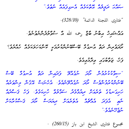
ޞައްޙަ ދަލީލެއް އޮތްކަމެއް އެނގިފައެއް ނެތެވެ.”
“فتاوى اللجنة الدائمة” (328/10).
އައްޝައިޚު އިބްނު ބާޒް رحمه الله އާ ސުވާލުދެންނެވުނެވެ.
ރޯދަވެރިން ދަތް އުނގުޅާ ބޭސްބޭނުންކުރުމަކީ ކޮންކަހަލަކަމެއް ހެއްޔެވެ؟
ފަހެ، ޖަވާބުގައި ވިދާޅުވިއެވެ.
“ސިވާކުކުރުމުން ރޯދަ ނުގެއްލޭ ފަދައިން ދަތް އުނގުޅާ ބޭސް
ބޭނުންކުރުމުންވެސް ރޯދަ ނުގެއްލޭނެއެވެ. އެހެނަސް އޭގެން މިންވަރެއް
ހަށިގަނޑުގެ ތެރެއަށް ދިޔުމާމެދު ސަމާލުވާ ހުށިކަމެވެ. ފަހެ ޤަޞްދެއް
ނެތި އެފަދަ އެއްޗެއް އެތެރެއަށް ދިޔަޔަސް ރޯދަ ޤަޟާކުރާކަށް
ނުޖެހޭނެއެވެ.”
مجموع فتاوى الشيخ ابن باز (260/15) .