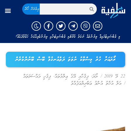
އިތުރަށް ހޯދާ
މި ވެބްސައިޓުގައިވާ ލިޔުންތައް ނަކަލު ކުރާނަމަ މި ވެބްސައިޓަށާއި ލިޔުންތެރިއާއަށް ހަވާލާދެއްވާ!
ރޯދައަށް ހުރެ މިސްވާކު ނުވަތަ ދަތްއުނގުޅާ ބޭސް ބޭނުންކުރުން
22 މޭ 2019
/
ރޯދަ
,
ފިޤުހާއި އޭގެ ޢިލްމުތައް
,
ފިޤުހީ މައްސަލަތައް
/
އަލް އުޚްތު އުންމު ޢަބްދިލްޢަފުއްވު