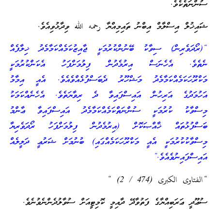
ސުންނަތެކެވެ.
ޝައިޚުލް އިސްލާމް އިބްނު ތައިމިއްޔާ رحمه الله ވިދާޅުވިއެވެ.
“(ރޯދަވެރިން) ސިވާކު ބޭނުންކުރުމަކީ ޖާއިޒުކަމެއްކަމާމެދު ޚިލާފެއް
ނެތެވެ. އެހެނަސް އިރުމެދުން ފިލުމަށްފަހު އެކަންކުރުމަކީ
މަކްރޫހަކަމެއްކަމާމެދު މަޝްހޫރު ދެބަސްފުޅެއްވެއެވެ. އެއީ އިމާމު
އަހުމަދުގެ އަރިހުން އައިސްފައިވާ ދެ ރިވާޔަތެވެ. އެހެނެއްކަމަކު
މިސްވާކު ކުރުމަކީ ސުންނަތްކަމެއްކަމާމެދު އައިސްފައިވާ ޢާންމު
ބަސްފުޅުތައް ޚާއްޞަކޮށް (އިރުމެދުން ފިލުމަށްފަހު ރޯދަވެރިޔާ
މިސްވާކުކުރުމަކީ އެއީ މަކްރޫހަކަމެއްގައި) ބުނުމަށް ޝަރުޢީ ދަލީލެއް
އައިސްފައިނުވެއެވެ.”
“الفتاوى الكبرى (474 / 2) “
ސުޢޫދީ ޢަރަބިއްޔާގެ ފަތުވާދޭ ދާއިމީ ކޮމިޓީއަށް ސުވާލުދެންނެވުނެވެ.