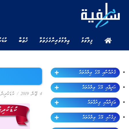
ފިލާވަޅު
ޢިލްމުވެރިންގެ ފަތުވާ
ޚުޠުބާ
ކުޑަކ
ޤުރުއާނާއި އޭގެ ޢިލްމުތައް
ޙަދީޘާއި އޭގެ ޢިލްމުތައް
4 ޖޫން 2019
/
ކުޑަކުދިން
ޢަޤީދާއާއި ފިރުޤާތައް
ފިޤުހާއި އޭގެ ޢިލްމުތައް