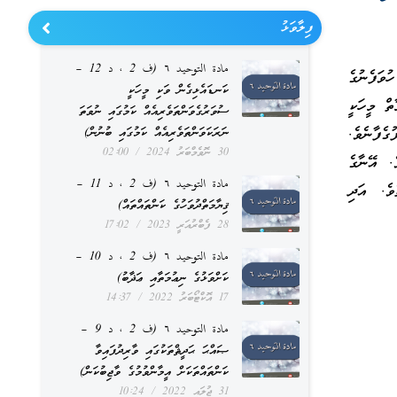
ފިލާވަޅު
مادة التوحيد ٦ (ف 2 ، د 12 –
ުވަފެނުގެ
ކަނޑައެޅިގެން ވަކި މީހަކީ
ތް މީހަކީ
ސުވަރުގެވަންތަވެރިއެއް ކަމުގައި ނުވަތަ
ެފާނެވެ.
ނަރަކަވަންތަވެރިއެއް ކަމުގައި ބުނުން)
30 ނޮވެމްބަރު 2024
02:00
. އޭނާގެ
مادة التوحيد ٦ (ف 2 ، د 11 –
ވެ. އަދި
ޤިޔާމަތްދުވަހުގެ ކަންތައްތައް)
28 ފެބްރުއަރީ 2023
17:02
مادة التوحيد ٦ (ف 2 ، د 10 –
ކަށްވަޅުގެ ނިޢުމަތާއި ޢަޛާބު)
17 އޮކްޓޯބަރު 2022
14:37
مادة التوحيد ٦ (ف 2 ، د 9 –
ޞައްޙަ ޙަދީޘްތަކުގައި ވާރިދުފައިވާ
ކަންތައްތަކަށް އީމާންވުމުގެ ވާޖިބުކަން)
31 ޖުލައި 2022
10:24