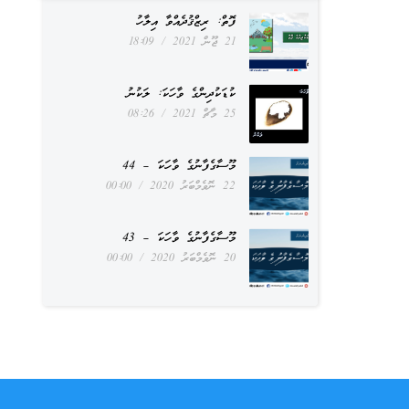
ފޮތް: ރިޒްޤުދެއްވާ އިލާހު
21 ޖޫން 2021
18:09
ކުޑަކުދިންގެ ވާހަކަ: ލަކުނު
25 މާޗް 2021
08:26
މޫސާގެފާނުގެ ވާހަކަ – 44
22 ނޮވެމްބަރު 2020
00:00
މޫސާގެފާނުގެ ވާހަކަ – 43
20 ނޮވެމްބަރު 2020
00:00