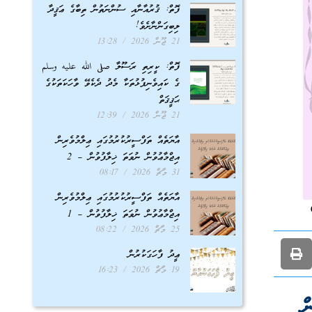
ފޮތް: ޤުރުއާނާއި ސުންނަތުން ތިބާގެ ޢަޤީދާ
ލިބިގަންނާށެވެ!
21 ޖޫން 2026
13:28
ފޮތް: ކީރިތި ރަސޫލާ صلى الله عليه وسلم
ގެ ކައިވެނިފުޅުތަކާ މެދު ދެކެވޭ ވާހަކަތަކުގެ
ޙަޤީޤަތް
21 ޖޫން 2026
12:39
އާޔަތެއް ތަފްސީރުކުރުމުގައި ޢިލްމުވެރިން
އިޖްމާޢުވުން ނުވަތަ ޚިލާފުވުން – 2
31 މާޗް 2026
08:17
އާޔަތެއް ތަފްސީރުކުރުމުގައި ޢިލްމުވެރިން
އިޖްމާޢުވުން ނުވަތަ ޚިލާފުވުން – 1
25 މާޗް 2026
08:22
ޢީދު ފާހަގަކުރުން
19 މާޗް 2026
16:23
ް