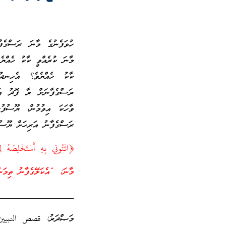
ހުވަފެނުގެ މާނަ ރަސްގެފާނ
މާނަ ކުރެއްވީ ކާކު ހެއްޔެ
ކާކު ހެއްޔެވެ؟ އެހިނދު
ރަސްގެފާނަށް ރާ ފޮދު އަ
ވާހަކަ އިވުމުން، ޔޫސުފުގ
ރަސްގެފާނު އަރިހަށް ޔޫސުފު
﴿ائْتُونِي بِهِ أَسْتَخْلِصْهُ
މާނަ: “އެކަލޭގެފާނު ތިމަން
_________________
މަޞްދަރު: قصص النبيين