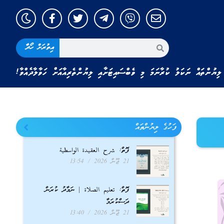
އިތުރަށް ހޯދާ
ލިޔުންތައް ނަކަލު ކުރާނަމަ މި ވެބްސައިޓަށާއި ލިޔުންތެރިއާއަށް ހަވާލާދެއްވާ!
ފަހުގެ ލިޔުންތައް
ފޮތް: شرح العقيدة الواسطية
21 ޖޫން 2026
13:54
ފޮތް: تعليم الصلاة | ނަމާދު ކުރަން
ދަސްކުރަމާ
21 ޖޫން 2026
13:40