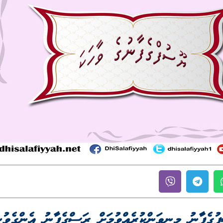
ުގެފާނު މިނިވަންކުރެއްވުމަށް ރަސްގެފާނު އެންގެވުނ