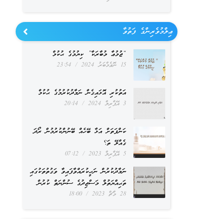
ޢިލްމުވެރިންގެ ފަތުވާ
“ޖުމުޢާ މުބާރަކާ” ކިޔުމުގެ ޙުކުމް
15 ނޮވެމްބަރު 2024
23:54
އަތުކުރި އޮޅައިގެން ނަމާދުކުރުމުގެ ޙުކުމް
3 އޭޕްރިލް 2024
20:14
ކަންފަތަށް އަޅާ ބޭހެއް ބޭނުންކުރުމުން ރޯދަ
ގެއްލޭ ތަ؟
5 އޭޕްރިލް 2023
07:12
ނަމާދުކުރުން ނަހީކުރައްވާފައިވާ ވަގުތުތަކުގައި
ތަޙިއްޔަތުލް މަސްޖިދުގެ ސުންނަތް ކުރުން
28 މާޗް 2023
18:00