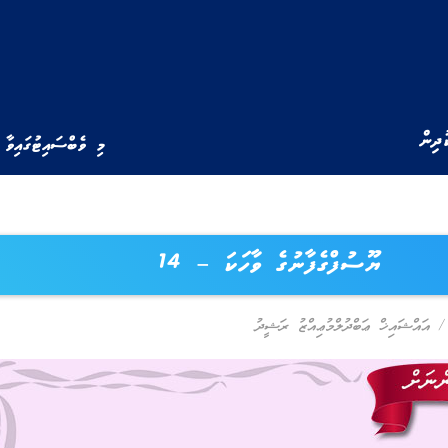
ުދިން
މި ވެބްސައިޓުގައިވާ 
ޔޫސުފްގެފާނުގެ ވާހަކަ – 14
/
އައްޝައިޚް ޢަބްދުލްމުޢިއްޒު ރަޝީދު