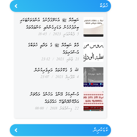
ޚުޠުބާ
ނަބިއްޔާ ﷺ އެކަލޭގެފާނުގެ އުންމަތަށްޓަކައި
ބިރުފުޅުގެން ވަޑައިގެންނެވި ކަންތައްތައް
5 ފެބްރުއަރީ 2023
18:45
މާތް ނަބިއްޔާ ﷺ ގެ ވަދާޢީ ޚުތުބާގެ
އުސްއަލިތައް
21 ޖުލައި 2021
23:12
ﷲ ގެ ގެކޮޅުތައް މަތިވެރިކުރުން
4 އޭޕްރިލް 2021
23:07
މުސްލިކަމު އޭނާގެ އަޚުންގެ މައްޗަށް
އަދާކޮށްދޭންޖެހޭ ޙައްޤުތައް
22 ޑިސެމްބަރު 2018
00:00
ކުޑަކުދިން