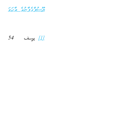
ޔޫސުފްގެފާނުގެ ވާހަކަ
[1]
يوسف 54