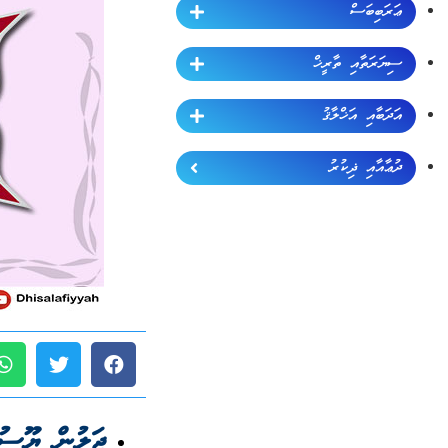
ޢަރަބިބަސް
ސިޔަރަތާއި ތާރީޚް
އަދަބާއި އަޚްލާޤު
ދުޢާއާއި ޛިކުރު
ޖަލުން ޔޫސުފ