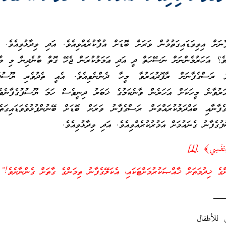
ަށް އިވިވަޑައިގަތުމުން ވަރަށް ބޮޑަށް އުފާކުރެއްވިއެވެ. އަދި ވިދާޅުވިއެވެ. ހ
ވެ؟ އަހަރުމެންނަށް ނަސޭހަތް ދީ އަދި ޢަމަލުކުރަން ޖެހޭ ގޮތް ބުނެދިން މި މާ
 ރަސްގެފާނަށް ރާފޮދުއަރުވާ މީހާ ދެންނެވިއެވެ. އެއީ ތެދުވެރި ޔޫސުފުގ
ރުވާނެ މީހަކަށް އަހަރެން ވާނެކަމުގެ ޚަބަރު ދިނީވެސް ހަމަ ޔޫސުފުގެފާނެވެ
ެފާނާއި ބައްދަލުކުރައްވަން ރަސްގެފާނު ވަރަށް ބޮޑަށް ބޭނުންފުޅުވެވަޑައިގަތެ
ގެފާނު ގެނައުމަށް އަމުރުކުރެއްވިއެވެ. އަދި ވިދާޅުވިއެވެ.
 لِنَفْسِي﴾
[1]
ގެ ޚިދުމަތަށް ޚާއްޞަކުރުމަށްޓަކައި، އެކަލޭގެފާނު ތިމަންގެ ގާތަށް ގެންނާށެވެ!”
__
 للأطفال