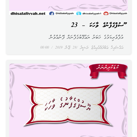
ޔޫސުފްގެފާނުގެ ވާހަކަ – 23
އުފާވެރިކަމުގެ ޚަބަރު ޔަޢުޤޫބުގެފާނަށް ފޮނުއްވުން
އައްޝައިޚް ޢަބްދުލްމުޢިއްޒު ރަޝީދު
28 ޖޫން 2019
00:00