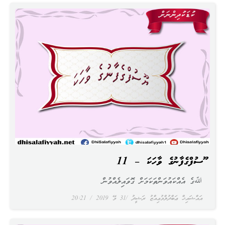
ޔޫސުފްގެފާނުގެ ވާހަކަ – 11
ﷲގެ އެއްކައުވަންތަކަމަށް ގޮވައިލެއްވުން
އައްޝައިޚް ޢަބްދުލްމުޢިއްޒު ރަޝީދު
31 މޭ 2019
20:21