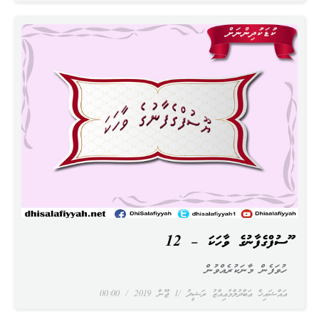
ޔޫސުފްގެފާނުގެ ވާހަކަ – 12
ހުވަފެން މާނަކުރެއްވުން
އައްޝައިޚް ޢަބްދުލްމުޢިއްޒު ރަޝީދު
1 ޖޫން 2019
00:00