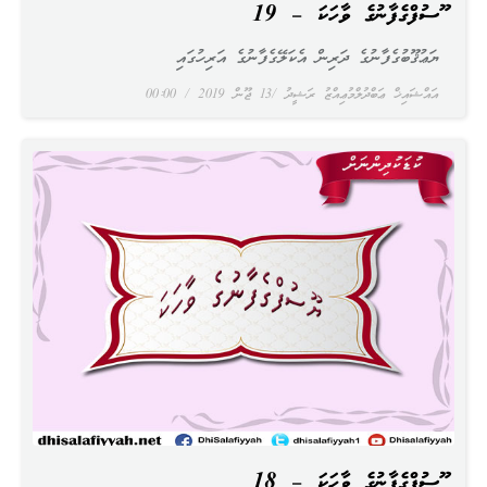
ޔޫސުފްގެފާނުގެ ވާހަކަ – 19
ޔަޢުޤޫބުގެފާނުގެ ދަރިން އެކަލޭގެފާނުގެ އަރިހުގައި
އައްޝައިޚް ޢަބްދުލްމުޢިއްޒު ރަޝީދު
13 ޖޫން 2019
00:00
ޔޫސުފްގެފާނުގެ ވާހަކަ – 18