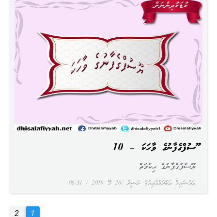
ޔޫސުފްގެފާނުގެ ވާހަކަ – 10
ޔޫސުފުގެފާނުގެ ޙިކުމަތް
އައްޝައިޚް ޢަބްދުލްމުޢިއްޒު ރަޝީދު
26 މޭ 2019
06:31
2
1