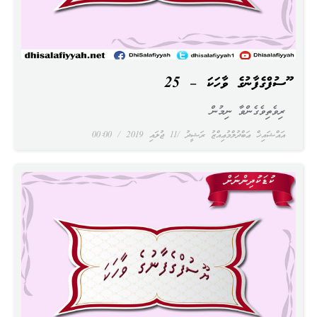
ޔޫސުފްގެފާނުގެ ވާހަކަ – 25
ރިވެތިވެގެންވާ ނިމުން
އައްޝައިޚް ޢަބްދުލްމުޢިއްޒު ރަޝީދު
11 ޖުލައި 2019
00:00