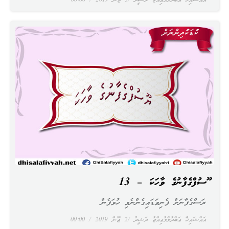
އައްޝައިޚް ޢަބްދުލްމުޢިއްޒު ރަޝީދު
3 ޖޫން 2019
00:00
ޔޫސުފްގެފާނުގެ ވާހަކަ – 13
ރަސްގެފާނަށް ފެނިވަޑައިގެންނެވި ހުވަފެން
އައްޝައިޚް ޢަބްދުލްމުޢިއްޒު ރަޝީދު
2 ޖޫން 2019
00:00