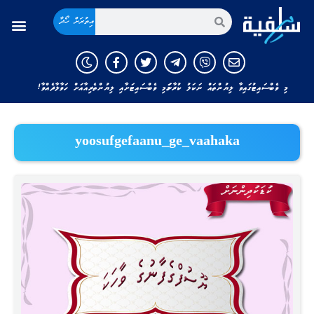
އިތުރަށް ހޯދާ
މި ވެބްސައިޓުގައިވާ ލިޔުންތައް ނަކަލު ކުރާނަމަ މި ވެބްސައިޓަށާއި ލިޔުންތެރިއާއަށް ހަވާލާދެއްވާ!
yoosufgefaanu_ge_vaahaka