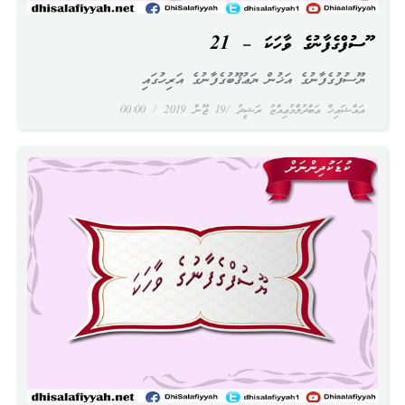
ޔޫސުފްގެފާނުގެ ވާހަކަ – 21
ޔޫސުފުގެފާނުގެ އަޚުން ޔަޢުޤޫބުގެފާނުގެ އަރިހުގައި
އައްޝައިޚް ޢަބްދުލްމުޢިއްޒު ރަޝީދު
19 ޖޫން 2019
00:00