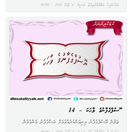
އައްޝައިޚް ޢަބްދުލްމުޢިއްޒު ރަޝީދު
4 ޖޫން 2019
00:00
ޔޫސުފްގެފާނުގެ ވާހަކަ – 14
ޖަލުން ޔޫސުފުގެފާނު މިނިވަންކުރެއްވުމަށް ރަސްގެފާނު އެންގެވުން