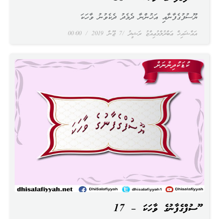
ޔޫސުފުގެފާނާއި އަޚުންނާ ދެމެދު ދެކެވުނު ވާހަކަ
އައްޝައިޚް ޢަބްދުލްމުޢިއްޒު ރަޝީދު
7 ޖޫން 2019
00:00
ޔޫސުފްގެފާނުގެ ވާހަކަ – 17