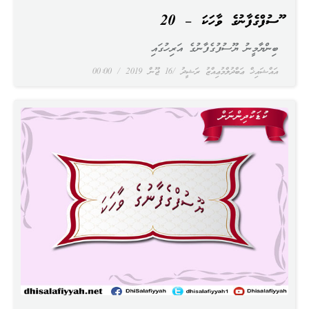
ޔޫސުފްގެފާނުގެ ވާހަކަ – 20
ބިންޔާމީނު ޔޫސުފުގެފާނުގެ އަރިހުގައި
އައްޝައިޚް ޢަބްދުލްމުޢިއްޒު ރަޝީދު
16 ޖޫން 2019
00:00