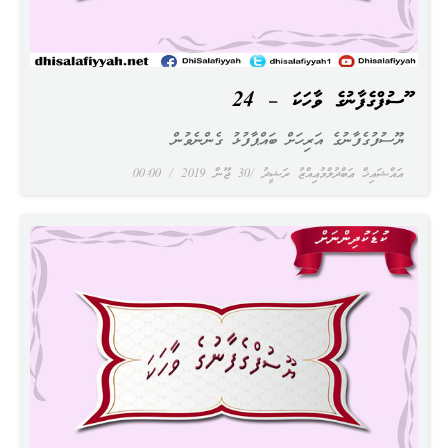
ޔޫސުފްގެފާނުގެ ވާހަކަ – 24
ޔޫސުފުގެފާނުގެ އަރިހަށް ބައްޕާފުޅު ގެންނެވުން
އައްޝައިޚް ޢަބްދުލްމުޢިއްޒު ރަޝީދު
30 ޖޫން 2019
00:00