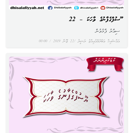
ޔޫސުފްގެފާނުގެ ވާހަކަ – 22
ސިއްރު ފާޅުވުން
އައްޝައިޚް ޢަބްދުލްމުޢިއްޒު ރަޝީދު
22 ޖޫން 2019
00:00