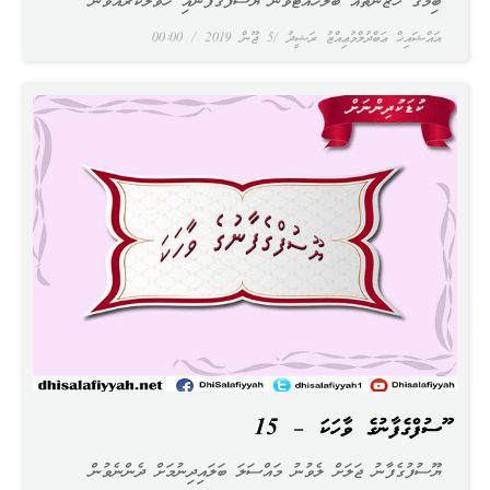
ބިމުގެ ޚަޒާނާތައް ބެލެހެއްޓެވުން ޔޫސުފުގެފާނާއި ހަވާލުކުރެއްވުން
އައްޝައިޚް ޢަބްދުލްމުޢިއްޒު ރަޝީދު
5 ޖޫން 2019
00:00
ޔޫސުފްގެފާނުގެ ވާހަކަ – 15
ޔޫސުފުގެފާނު ޖަލަށް ލެވުނު މައްސަލަ ބަލައިދިނުމަށް ދެންނެވުން