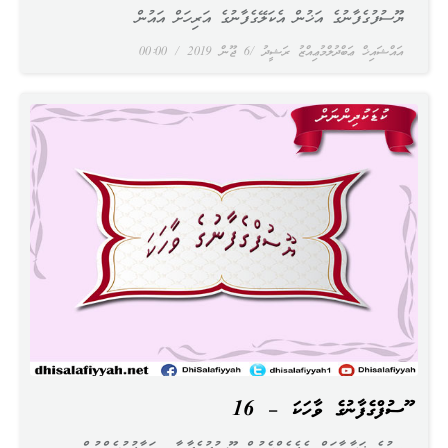
ޔޫސުފުގެފާނުގެ އަޚުން އެކަލޭގެފާނުގެ އަރިހަށް އައުން
އައްޝައިޚް ޢަބްދުލްމުޢިއްޒު ރަޝީދު
6 ޖޫން 2019
00:00
ޔޫސުފްގެފާނުގެ ވާހަކަ – 16