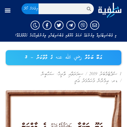
އިތުރަށް ހޯދާ
މި ވެބްސައިޓުގައިވާ ލިޔުންތައް ނަކަލު ކުރާނަމަ މި ވެބްސައިޓަށާއި ލިޔުންތެރިއާއަށް ހަވާލާދެއްވާ!
އަބޫ ބަކްރާ رضي الله عنه ގެ މާތްކަން – 3
1 ސެޕްޓެމްބަރު 2019
/
ސިޔަރަތާއި ތާރީޚް
,
ޞަޙާބީން
/
ޑރ. ޢިމްރާން މުޙައްމަދު ޢަލީ