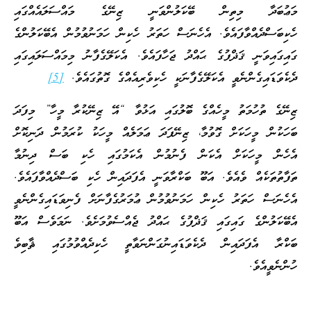
މަޢުބަދާ މިތިން ބޭކަލުންވަނީ ޒިނޭގެ މައްސަލައެއްގައި
ހެކިބަސްދެއްވާފައެވެ. އެހެނަސް ހަތަރު ހެކިން ހަމަނުވުމުން އެބޭކަލުންގެ
ގައިގައިވަނީ ޤަޛްފުގެ ޙައްދު ޖަހާފައެވެ. އެކަލޭގެފާނު މިމައްސަލައިގައި
ދެކެވަޑައިގެންނެވީ އެކަލޭގެފާނަކީ ހެކިވެރިއެއްގެ ގޮތުގައެވެ.
[5]
ޒިނޭގެ ތުހުމަތު މީހެއްގެ ބޮލުގައި އަޅުވާ “އޭ ޒިނޭކުރާ މީހާ” މިފަދަ
ބަހަކުން މީހަކަށް ގޮވުމާ، ޒިނޭފަދަ ޢަމަލެއް މީހަކު ކުރަމުން ދަނިކޮށް
އެހެން މީހަކަށް އެކަން ފެނުމުން އެކަމުގައި ހެކި ބަސް ދިނުމާ
ތަފާތުތަކެއް ވެއެވެ. އަބޫ ބަކްރާވަނީ އެފަދައިން ހެކި ބަސްދެއްވާފައެވެ.
އެހެނަސް ހަތަރު ހެކިން ހަމަނުވުމުން ޢުމަރުގެފާނަށް ފެނިވަޑައިގެންނެވީ
އެބޭކަލުންގެ ގައިގައި ޤަޛްފުގެ ޙައްދު ޖެއްސެވުމަށެވެ. ނަމަވެސް އަބޫ
ބަކްރާ އެފަދައިން ދެކެވަޑައިނުގަންނަވާތީ ހެކިދެއްވުމުގައި ޘާބިވެ
ހުންނެވީއެވެ.