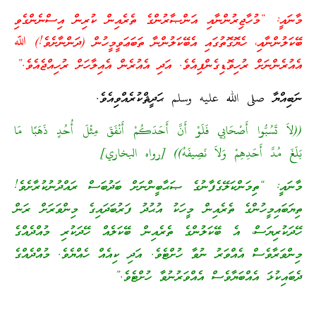
މާނައީ: “މުހާޖިރުންނާއި އަންޞާރުންގެ ތެރެއިން ކުރިން އިސްނެންގެވި
ބޭކަލުންނާއި، ހެޔޮގޮތުގައި އެބޭކަލުންނާ ތަބަޢަވީމީހުން (ދަންނާށެވެ!) ﷲ
އެއުރެންނަށް ރުހިވޮޑިގެންފިއެވެ. އަދި އެއުރެން އެއިލާހަށް ރުހިއްޖެއެވެ.”
ނަބިއްޔާ صلى الله عليه وسلم ޙަދީޘްކުރެއްވިއެވެ.
((لاَ تَسُبُّوا أَصْحَابِي فَلَوْ أَنَّ أَحَدَكُمْ أَنْفَقَ مِثْلَ أُحُدٍ ذَهَبًا مَا
بَلَغَ مُدَّ أَحَدِهِمْ وَلاَ نَصِيفَهُ)) [رواه البخاري]
މާނައީ: “ތިމަންކަލޭގެފާނުގެ ޞަޙާބީންނަށް ބަދުބަސް ރައްދުނުކުރާށެވެ!
ތިޔަބައިމީހުންގެ ތެރެއިން މީހަކު އުޙުދު ފަރުބަދައިގެ މިންވަރަށް ރަން
ހޭދަކުރިޔަސް، އެ ބޭކަލުންގެ ތެރެއިން ބޭކަލެއް ހޭދަކުރި މުއްދެއްގެ
މިންވަރާވެސް އެއްވަރު ނުވާ ހުށްޓެވެ. އަދި ކިއެއް ހެއްޔެވެ. މުއްދެއްގެ
ދެބައިކުޅަ އެއްބަޔާވެސް އެއްވަރުނުވާ ހުށްޓެވެ.”