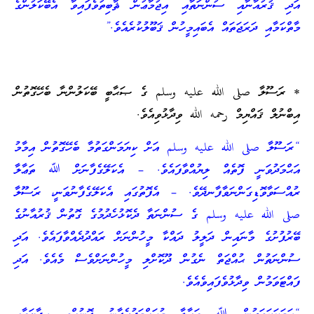
އަދި ޤުރުއާނާއި ސުންނަތާއި އިޖުމާޢުން ޘާބިތުވެފައިވާ އެބޭކަލުންގެ
މާތްކަމާއި ދަރަޖަތައް އެބައިމީހުން ޤަބޫލުކުރެއެވެ.”
* ރަސޫލާ صلى الله عليه وسلم ގެ ޞަޙާބީ ބޭކަލުންނާ ބެހޭގޮތުން
އިބްނުލް ޤައްޔިމް رحمه الله ވިދާޅުވިއެވެ.
“ރަސޫލާ صلى الله عليه وسلم އަށް ކިޔަމަންގަތުމާ ބެހޭގޮތުން އިމާމު
އަޙްމަދުވަނީ ފޮތެއް ލިޔުއްވާފައެވެ. – އެކަލޭގެފާނަށް ﷲ ތަޢާލާ
ރުއްސަވާވޮޑިގަންނަވާފާނދޭވެ. – އެފޮތުގައި އެކަލޭގެފާނުވަނީ، ރަސޫލާ
صلى الله عليه وسلم ގެ ސުންނަތާ ދެކޮޅުހެދުމުގެ ގޮތުން ޤުރުއާނުގެ
ބޭރުފުށުގެ މާނައިން ދަލީލު ދައްކާ މީހުންނަށް ރައްދުދެއްވާފައެވެ. އަދި
ސުންނަތުން ޙުއްޖަތް ނެގުން ދޫކޮށްލި މީހުންނަށްވެސް މެއެވެ. އަދި
ފައްޓަވަމުން ވިދާޅުވެފައިވެއެވެ.