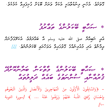
ގޮތަށެވެ. އެހެނީ މިނުކުތާއަކީ އެކަމާ ވަރަށް ބޮޑަށް ގުޅިފައިވާ ކެމެކެވެ.
* ޞަޙާބީ ބޭކަލުންގެ ތަޢާރުފު
އެއީ ނަބިއްޔާ صلى الله عليه وسلم އާ ބައްދަލުވެ، އެކަލޭގެފާނަށް
އީމާންވެ އަދި މުއުމިނެއްގެ ގޮތުގައިވާ އަވަހާރަވި ބޭކަލުންނެވެ.
[1]
* ޞަޙާބީ ބޭކަލުންގެ މާތްކަން ބަޔާންކޮށްދޭ
ޤުރުއާނާއި ސުންނަތުގެ ބައެއް ދަލީލުތައް
– ﴿وَالسَّابِقُونَ الْأَوَّلُونَ مِنَ الْمُهَاجِرِينَ وَالْأَنصَارِ وَالَّذِينَ اتَّبَعُوهُم
بِإِحْسَانٍ رَّضِيَ اللَّـهُ عَنْهُمْ وَرَضُوا عَنْهُ … ﴾ [سورة التوبة
١٠٠]