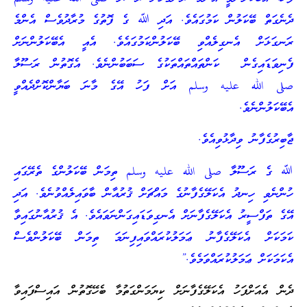
ދެނެގަތް ބޭކަލުން ކަމުގައެވެ. އަދި ﷲ ގެ ފޮތުގެ މުރާދުވެސް އެންމެ
ރަނގަޅަށް އެނގިލެއްވި ބޭކަލުންކަމުގައެވެ. އެއީ އެބޭކަލުންނަށް
ފެނިވަޑައިގެން ކަންތައްތައްތަކުގެ ސަބަބުންނެވެ. އެގޮތުން ރަސޫލާ
صلى الله عليه وسلم އަށް ފަހު އޭގެ މާނަ ބަޔާންކޮށްދެއްވީ
އެބޭކަލުންނެވެ.
ޖާބިރުގެފާނު ވިދާޅުވިއެވެ.
ﷲ ގެ ރަސޫލާ صلى الله عليه وسلم ތިމަން ބޭކަލުންގެ ތެރޭގައި
ހުންނެވި ހިނދު އެކަލޭގެފާނުގެ މައްޗަށް ޤުރުއާން ބާވައިލެއްވުނެވެ. އަދި
އޭގެ ތަފްސީރު އެކަލޭގެފާނަށް އެނގިވަޑައިގަންނަވައެވެ. އެ ޤުރުއާނުގައިވާ
ކަމަކަށް އެކަލޭގެފާނު ޢަމަލުކުރައްވައިފިނަމަ ތިމަން ބޭކަލުންވެސް
އެކަމަކަށް ޢަމަލުކުރައްވަމެވެ.”
ދެން އެއަށްފަހު އެކަލޭގެފާނަށް ކިޔަމަންގަތުމާ ބެހޭގޮތުން އައިސްފައިވާ