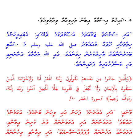
* ޝައިޚުލް އިސްލާމް އިބްނު ތައިމިއްޔާ ވިދާޅުވިއެވެ.
“އަދި ސުންނަތް ޖަމާޢަތުގެ އުޞޫލުތަކުގެ ތެރޭގައި: އެބައިމީހުންގެ
ހިތްތަކާއި ދޫތައް މުޙައްމަދު صلى الله عليه وسلم ގެ ޞަޙާބީ
ބޭކަލުންނާމެދު ޠާހިރުކުރުން ހިމެނެއެވެ. އެއީ ﷲ ތަޢާލާގެ އަންނަނިވި
ވަޙީ ބަސްފުޅުގައިވާ ފަދައިންނެވެ.
﴿وَالَّذِينَ جَاءُوا مِن بَعْدِهِمْ يَقُولُونَ رَبَّنَا اغْفِرْ لَنَا وَلِإِخْوَانِنَا الَّذِينَ
سَبَقُونَا بِالْإِيمَانِ وَلَا تَجْعَلْ فِي قُلُوبِنَا غِلًّا لِّلَّذِينَ آمَنُوا رَبَّنَا إِنَّكَ
رَءُوفٌ رَّحِيمٌ﴾ [سورة الحشر ١٠]
މާނައީ: “އަދި އެއުރެންގެ ފަހުން އައި މީހުން ބުނެއެވެ. އަޅަމެންގެ
ރައްބެވެ! އަޅަމެންނަށާ އަދި އަޅަމެންނަށް ވުރެ ކުރިން އީމާންވި،
އަޅަމެންގެ އަޚުންނަށް ފާފަފުއްސަވާނދޭވެ! އަދި އީމާންވި މީހުންނަށް