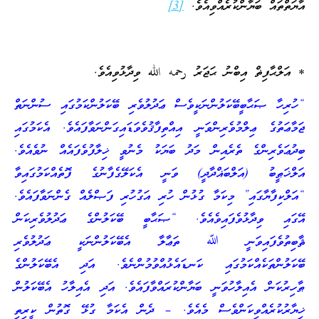
އާޔަތްތައް ބަޔާންކުރެއްވިއެވެ.
[3]
* އަލްޙާފިޡް އިބްނު ޙަޖަރު رحمه الله ވިދާޅުވިއެވެ.
“ހުރިހާ ޞަޙާބީބޭކަލުންނަކީވެސް ޢަދުލުވެރި ބޭކަލުންކަމުގައި ސުންނަތް
ޖަމާޢަތުގެ ޢިލްމުވެރިންވަނީ އިއްތިފާޤުވެވަޑައިގަންނަވާފައެވެ. އެކަމުގައި
ބިދުޢަވެރިންގެ ތެރެއިން މަދު ބަޔަކު މެނުވީ ޚިލާފުވެފައެއް ނުވެއެވެ.
އަލްޚަޠީބު (އަލްބަޣްދާދީ) ވަނީ އެކަލޭގެފާނުގެ ފޮތެއްކަމުގައިވާ
“އަލްކިފާޔާގައި” މިކަމާ ގުޅުން ހުރި އަގުހުރި ފަޞްލެއް ގެންނަވާފައެވެ.
އޭގައި ވިދާޅުވެފައިވެއެވެ. “ޞަޙާބީ ބޭކަލުންގެ ޢަދުލުވެރިކަން
ޘާބިތުވެފައިވަނީ ﷲ ތަޢާލާ އެބޭކަލުންނަކީ ޢަދުލުވެރި
ބޭކަލުންތަކެއްކަމުގައި ކަނޑައެޅުއްވުމުންނެވެ. އަދި އެބޭކަލުންގެ
ޠާހިރުކަން އެއިލާހުވަނީ ބަޔާންކުރައްވާފައެވެ. އަދި އެއިލާހު އެބޭކަލުން
ޚިޔާރުކުރެއްވިކަންވެސް މެއެވެ. – ދެން އެކަމާ ގުޅޭ ގޮތުން ކީރިތި