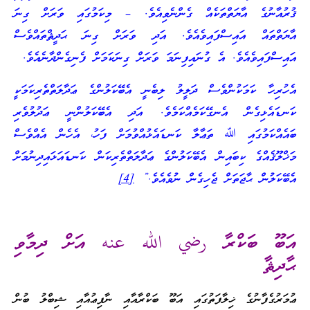
ޤުރުއާނުގެ އާޔަތްތަކެއް ގެންނެވިއެވެ. – މިކަމުގައި ވަރަށް ގިނަ
އާޔަތްތައް އައިސްފައިވެއެވެ. އަދި ވަރަށް ގިނަ ޙަދީޘްތައްވެސް
އައިސްފައިވެއެވެ. އެ ގުނައިފިނަމަ ވަރަށް ގިނަކަމަށް ފެނިގެންދާނެއެވެ.
އެހުރިހާ ކަމަކުންވެސް ދަލީލު ލިބެނީ އެބޭކަލުންގެ ޢަދާލަތްތެރިކަމަކީ
ކަނޑައެޅިގެން އެނގޭކަމެއްކަމެވެ. އަދި އެބޭކަލުންނީ ޢަދުލުވެރި
ބައެއްކަމުގައި ﷲ ތަޢާލާ ކަނޑައެޅުއްވުމަށް ފަހު، އެހެން އެއްވެސް
މަޚްލޫޤެއްގެ ކިބައިން އެބޭކަލުންގެ ޢަދާލަތްތެރިކަން ކަނޑައަޅައިދިނުމަށް
އެބޭކަލުން ޙާޖަތަށް ޖެހިގެން ނުވެއެވެ.”
[4]
އަބޫ ބަކްރާ رضي الله عنه އަށް ދިމާވި
ޙާދިޘާ
ޢުމަރުގެފާނުގެ ޚިލާފަތުގައި އަބޫ ބަކްރާއާއި ނާފިޢުއާއި ޝިބްލު ބުން