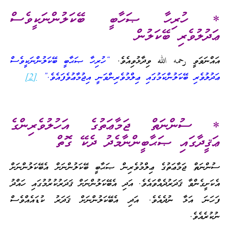
* ހުރިހާ ޞަހާބީ ބޭކަލުންނަކީވެސް
ޢަދުލުވެރި ބޭކަލުން
އައްނަވަވީ رحمه الله ވިދާޅުވިއެވެ.
“ހުރިހާ ޞަޙާބީ ބޭކަލުންނަކީވެސް
ޢަދުލުވެރި ބޭކަލުންކަމުގައި ޢިލްމުވެރިންވަނީ އިޖުމާޢުވެފައެވެ.”
[2]
* ސުންނަތް ޖަމާޢަތުގެ އަހުލުވެރިންގެ
ޢަޤީދާގައި ޞަޙާބީންނާމެދު ދެކޭ ގޮތް
ސުންނަތް ޖަމާޢަތުގެ ޢިލްމުވެރިން ޞަޙާބީ ބޭކަލުންނަށް އެބޭކަލުންނަށް
އެކަށީގެންވާ ޤަދަރުދެއްވައެވެ. އަދި އެބޭކަލުންނަށް ޤަދަރުކުރުމުގައި ހައްދު
ފަހަނަ އަޅާ ނުދެއެވެ. އަދި އެބޭކަލުންނަށް ޤަދަރު ކުޑައެއްވެސް
ނުކުރެއެވެ.