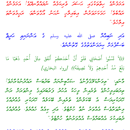
އަޅަމެންގެ ހިތްތަކުގައި ޙަސަދަ ވެރިކަމެއް ނުލައްވާނދޭވެ! އަޅަމެންގެ
ރައްބެވެ! ހަމަކަށަވަރުން، އިބައިލާހީ ނުހަނު އޯގާވަންތަ، ރަޙީމުވަންތަ
އިލާހެވެ.”
އަދި ނަބިއްޔާ صلى الله عليه وسلم ގެ އަންނަނިވި ޙަދީޘް
ބަސްފުޅަށް ކިޔަމަންގަތުމުގެ ގޮތުންނެވެ.
((لاَ تَسُبُّوا أَصْحَابِي فَلَوْ أَنَّ أَحَدَكُمْ أَنْفَقَ مِثْلَ أُحُدٍ ذَهَبًا مَا
بَلَغَ مُدَّ أَحَدِهِمْ وَلاَ نَصِيفَهُ)) [رواه البخاري]
މާނައީ: “ތިމަންކަލޭގެފާނުގެ ޞަޙާބީންނަށް ބަދުބަސް ރައްދުނުކުރާށެވެ!
ތިޔަބައިމީހުންގެ ތެރެއިން މީހަކު އުޙުދު ފަރުބަދައިގެ މިންވަރަށް ރަން
ހޭދަކުރިޔަސް، އެ ބޭކަލުންގެ ތެރެއިން ބޭކަލެއް ހޭދަކުރި މުއްދެއްގެ
މިންވަރާވެސް އެއްވަރު ނުވާ ހުށްޓެވެ. އަދި ކިއެއް ހެއްޔެވެ. މުއްދެއްގެ
ދެބައިކުޅަ އެއްބަޔާވެސް އެއްވަރުނުވާ ހުށްޓެވެ.”