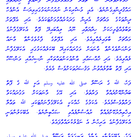
“ހަމަކަށަވަރުން ﷲ ތަޢާލާ މުޙައްމަދުގެފާނު ފޮނުއްވީ ހިދާޔަތާއި
ޙައްޤުދީނާއިގެންނެވެ. އެއީ މުޝްރިކުން ނުރުހުނުކަމުގައިވިޔަސް އެންމެހާ
ދީންތަކުގެ މައްޗަށް އެދީން ގަދަކުރެއްވުމަށްޓަކައެވެ. އަދި އެފޮތަށް
ތަބާވެއްޖެމީހަކަށް ހިދާޔަތާއި ނޫރު ލިއްބައިދޭ ފޮތް އެކަލޭގެފާނުގެ
މައްޗަށް ބާވައިލެއްވިއެވެ. އަދި އެފޮތުގެ ފާޅުވެގެންވާ މާނައާ
ވަންހަނާވެގެންވާ މާނައަށް މަގުދައްކައިދޭ ބޭކަލެއްކަމުގައި އެކަލޭގެފާނު
ލެއްވިއެވެ. އަދި ޚާއްޞައާއި ޢާންމުކަންތައްތަކާއި ނާސިޚުއާއި މަންސޫޚާ
އަދި ފޮތް ބާވާލެއްވުނު މަޤުޞަދުތަކަށްވެސް މެއެވެ.
ފަހެ، ﷲ ގެ ރަސޫލާ صلى الله عليه وسلم އަކީ ﷲ ގެ ފޮތް
ބަޔާންކޮށްދެއްވާ ފަރާތެވެ. އަދި އޭގެ މާނަތަކަށް މަގުދައްކަވާ
ފަރާތްވެސްމެއެވެ. އެކަމުގެ ހެއްކަކީ އެކަލޭގެފާނަށްޓަކައި ﷲ ތަޢާލާ
އިޚްތިޔާރުކޮށްދެއްވާ ރުއްސުންލެއްވި ޞަޙާބީންނެވެ. އެބޭކަލުންވަނީ
އެކަލޭގެފާނުގެ އަރިހުން އެ ނަޤުލުކުރައްވާފައެވެ.
ފަހެ، އެބޭކަލުންވީ އެންމެ ރަނގަޅަށް ރަސޫލާ صلى الله عليه وسلم