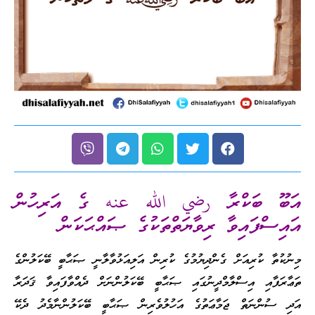
އަބޫ ބަކްރާ رضي الله عنه ގެ އަރިހުން
އައިސްފައިވާ ރިވާޔަތްތަކުގެ ޞައްޙަކަން
މިނުކުތާ ކުރިއަށް ގެންދިޔުމުގެ ކުރިން އަލިއަޅުވާލާނީ ޞަޙާބީ ބޭކަލުންގެ
ތަޢާރަފާއި އިސްލާމްދީނުގައި ޞަޙާބީ ބޭކަލުންނަށް ދެއްވާފައިވާ ޤަދަރާ
އަދި ސުންނަތް ޖަމާޢަތުގެ އަހުލުވެރިން ޞަޙާބީ ބޭކަލުންނާމެދު ދެކޭ