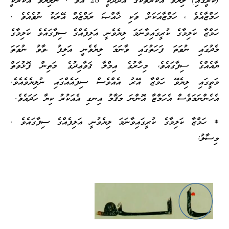
(ކުރީގައި) ލިޔެވޭ އަކުރުތަކުގެ އަދަދަކީ 28 އެވެ . ނުލިޔެވޭ އަކުރަކީ
ހަމްޒާއެވެ ، ހަމްޒާއަކަށް ވަކި ޚާއްޞަ ރަމްޒެއް އޭރަކު ނުވެއެވެ .
ހަމްޒާ ކަލިމާގެ ކުރީގައިވާނަމަ ލިޔެވެނީ އަލިފެއްގެ ސިފާގައެވެ ކަލިމާގެ
މެދުގައި ނުވަތަ ފަހަތުގައި ވާނަމަ ލިޔެވެނީ އަލިފު ،ވާވު ނުވަތަ
ޔާއެއްގެ ސިފާގައެވެ، މިހާރުގެ އިމްލާ ޤަވާޢިދުގެ މަތިން ފޮޅުވަތް
މަތީގައި ލިޔެވޭ ހަމްޒާ އޭރު އެއްވެސް ސިފައެއްގައި ނުލިޔެވެއެވެ.
އެހެންނަމަވެސް އެހަމްޒާ އޮންނަ މަޤާމު އިނގި އެއަކުރު ކިޔާ ހަދައެވެ.
* ހަމްޒާ ކަލިމާގެ ކުރީގައިވާނަމަ ލިޔެވުނީ އަލިފެއްގެ ސިފާގައެވެ .
މިސާލު: