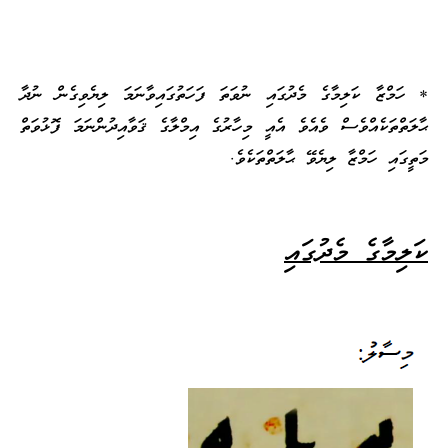
* ހަމްޒާ ކަލިމާގެ މެދުގައި ނުވަތަ ފަހަތުގައިވާނަމަ ލިޔެވިގެން ނުދާ
ޙާލަތްތަކެއްވެސް ވެއެވެ އެއީ މިހާރުގެ އިމްލާގެ ޤަވާއިދުންނަމަ ފޮޅުވަތް
މަތީގައި ހަމްޒާ ލިޔެވޭ ޙާލަތްތަކެވެ.
ކަލިމާގެ މެދުގައި