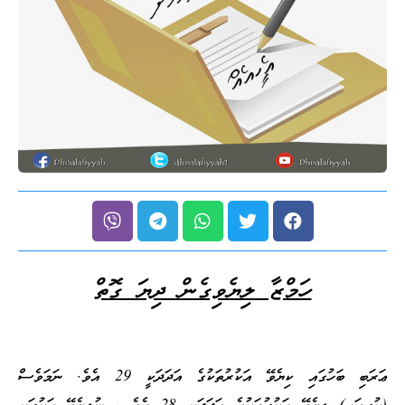
ހަމްޒާ ލިޔެވިގެން ދިޔަ ގޮތް
ޢަރަބި ބަހުގައި ކިޔެވޭ އަކުރުތަކުގެ އަދަދަކީ 29 އެވެ. ނަމަވެސް