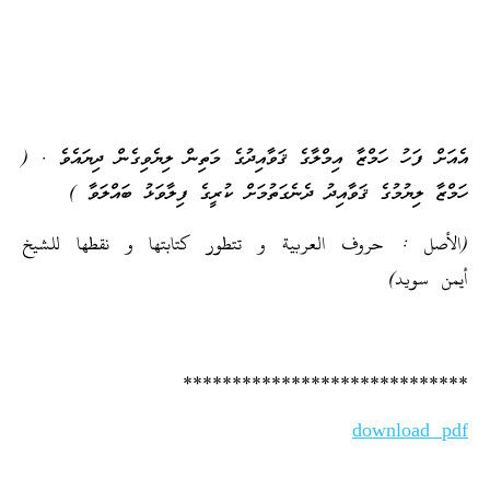
އެއަށް ފަހު ހަމްޒާ އިމްލާގެ ޤަވާއިދުގެ މަތިން ލިޔެވިގެން ދިޔައެވެ . (
ހަމްޒާ ލިޔުމުގެ ޤަވާއިދު ދެނެގަތުމަށް ކުރީގެ ފިލާވަޅު ބައްލަވާ )
(الأصل : حروف العربية و تتطور كتابتها و نقطها للشيخ
أيمن سويد)
*****************************
download pdf