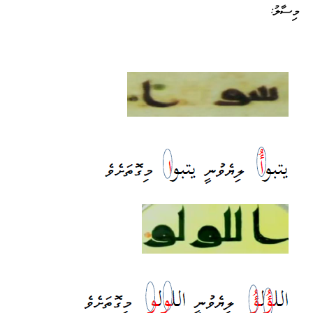
މިސާލު: