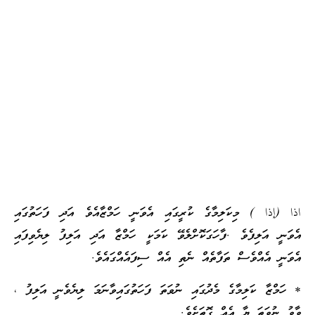
اذا (إذا ) މިކަލިމާގެ ކުރީގައި އެވަނީ ހަމްޒާއެވެ އަދި ފަހަތުގައި
އެވަނީ އަލިފެވެ .ފާހަގަކޮށްލެވޭ ކަމަކީ ހަމްޒާ އަދި އަލިފު ލިޔެވިފައި
އެވަނީ އެއްވެސް ތަފާތެއް ނެތި އެއް ސިފައެއްގައެވެ.
* ހަމްޒާ ކަލިމާގެ މެދުގައި ނުވަތަ ފަހަތުގައިވާނަމަ ލިޔެވެނީ އަލިފު ،
ވާވު ނުވަތަ ޔާ އެއް ގޮތަށެވެ.