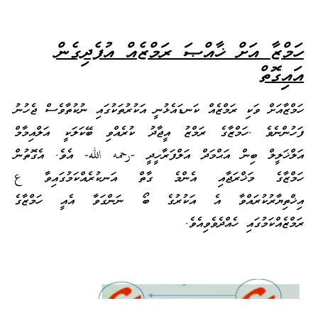
ހަމްޒާ އަށް ޚާއްޞަ ރަމްޒެއް އުފެދިގެން
އައިގޮތް
ހަމްޒާއަށް ވަކި ރަމްޒެއް ކަނޑައެޅުނީ އަކުރުތަކުގައި ނުކުތާވެސް ޖެހުނު
ފަހުންނެވެ .ހަމްޒާގެ ރަމްޒު އީޖާދު ކުރެއްވި ބޭކަލަކީ އަލްއިމާމް
އަލްޚަލީލް ބިން އަޙްމަދް އަލްފަރާހީދީ -رحمه الله- އެވެ. އެގޮތުން
ހަމްޒާގެ މަޚްރަޖާއި އެންމެ ގާތް އަނކުރެއްކަމުގައިވާ ع
އިޚްތިޔާރުކުރައްވާ އެ އަކުރުގެ ބޯ ނަންގަވާ އެއީ ހަމްޒާގެ
ރަމްޒެއްކަމުގައި ހެއްދެވެވިއެވެ.