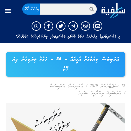
އިތުރަށް ހޯދާ
މި ވެބްސައިޓުގައިވާ ލިޔުންތައް ނަކަލު ކުރާނަމަ މި ވެބްސައިޓަށާއި ލިޔުންތެރިއާއަށް ހަވާލާދެއްވާ!
ޢަރަބިބަސް ކިޔެވުމަށް އެހީއެއް – 36 – ހަމްޒާ ލިޔެވިގެން ދިޔަ
ގޮތް
12 ސެޕްޓެމްބަރު 2019
/
އެހެނިހެން
,
ޢަރަބިބަސް
/
އައްޝައިޚު އިބްރާހީމް ޝަމީމް