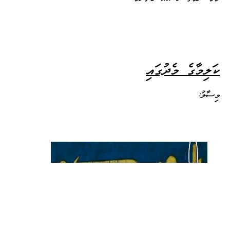
ކަލިމާގެ މެދުގައި
މިސާލު: