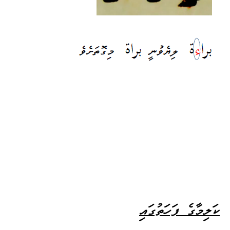
ކަލިމާގެ ފަހަތުގައި