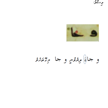
މިސާލު: