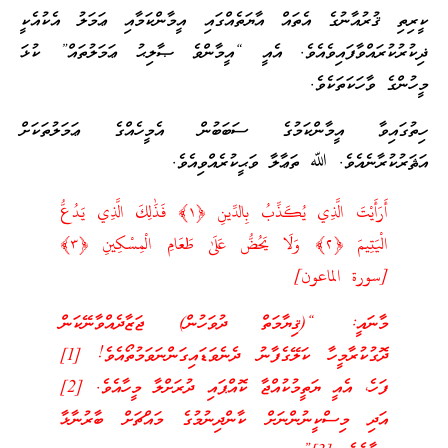
ކީރިތި ޤުރުއާނުގެ އެތައް އާޔަތެއްގައި އީމާންކަމާއި ޢަމަލު އެކުއެކީ
ޛިކުރުކުރައްވާފައިވެއެވެ. އެއީ “އީމާންވެ ޞާލިޙު ޢަމަލުތައް” ކުޅަ
މީހުންގެ ވާހަކަތަކެވެ.
ހިތުގައިވާ އީމާންކަމުގެ ސަބަބުން އެމީހެއްގެ ޢަމަލުތަކަށް
އަޘަރުކުރާނެއެވެ. ﷲ ތަޢާލާ ވަޙީކުރެއްވިއެވެ.
أَرَأَيْتَ الَّذِي يُكَذِّبُ بِالدِّينِ ﴿١﴾ فَذَٰلِكَ الَّذِي يَدُعُّ
الْيَتِيمَ ﴿٢﴾ وَلَا يَحُضُّ عَلَىٰ طَعَامِ الْمِسْكِينِ ﴿٣﴾
[سورة الماعون]
މާނައީ: “(ޤިޔާމަތް ދުވަހުން) ޖަޒާދެއްވާނޭކަން
ދޮގުކުރާމީހާ ކަލޭގެފާނު ދެނެވަޑައިގަންނަވަމުތޯއެވެ! [1]
ފަހެ، އެއީ ޔަތީމުކުއްޖާ ކޮއްޕައި ދުރަށްލާ މީހާއެވެ. [2]
އަދި މިސްކީނުންނަށް ކާންދިނުމުގެ މައްޗަށް ބާރުނާޅާ