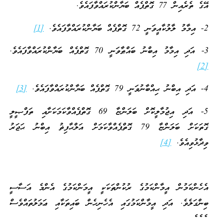
އޭގެ ތެރެއިން 77 ގޮތްޕެއް ބަޔާންކުރައްވާފައެވެ.
2- އިމާމު ލާލުކާއީވަނީ 72 ގޮތްޕެއް ބަޔާންކުރައްވާފައެވެ.
[1]
3- އަދި އިމާމު އިބްނު ބައްޠާވަނީ 70 ގޮތްޕެއް ބަޔާންކުރައްވާފައެވެ.
[2]
4- އަދި އިބްނު ޙިއްބާނުވަނީ 79 ގޮތްޕެއް ބަޔާންކުރައްވާފައެވެ.
[3]
5- އަދި އިޖުމާލީކޮށް ބަލަންޏާ 69 ގޮތްޕެއްވާކަމަކަށާއި ތަފްޞީލީ
ގޮތަކަށް ބަލަންޏާ 79 ގޮތްޕެއްވާކަމަށް އަލްޙާފިޡު އިބްނު ޙަޖަރު
ވިދާޅުވިއެވެ.
[4]
އެހެންކަމުން އީމާންކަމުގެ ރުކުންތަކަކީ އީމަންކަމުގެ އެންމެ އަސާސީ
ބިންގަލެވެ. އަދި އީމާންކަމުގައި އެހެނިހެން ބައިތަކާއި ޢަމަލުތައްވެސް