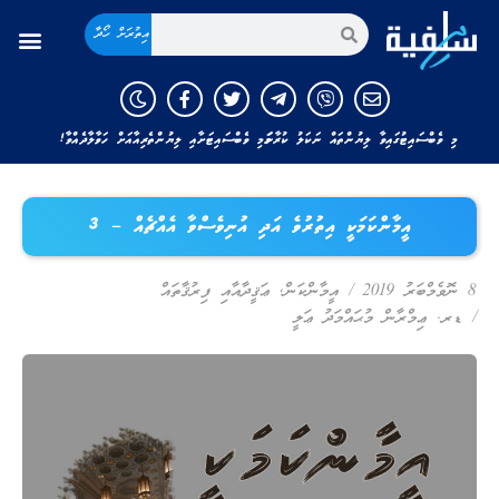
އިތުރަށް ހޯދާ
މި ވެބްސައިޓުގައިވާ ލިޔުންތައް ނަކަލު ކުރާނަމަ މި ވެބްސައިޓަށާއި ލިޔުންތެރިއާއަށް ހަވާލާދެއްވާ!
އީމާންކަމަކީ އިތުރުވެ އަދި އުނިވެސްވާ އެއްޗެއް – 3
8 ނޮވެމްބަރު 2019
/
އީމާންކަން
,
ޢަޤީދާއާއި ފިރުޤާތައް
/
ޑރ. ޢިމްރާން މުޙައްމަދު ޢަލީ