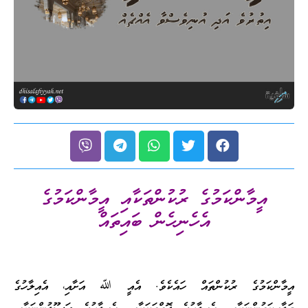
އީމާންކަމުގެ ރުކުންތަކާއި އީމާންކަމުގެ
އެހެނިހެން ބައިތައް
އީމާންކަމުގެ ރުކުންތައް ހައެކެވެ. އެއީ ﷲ އަށާއި، އެއިލާހުގެ