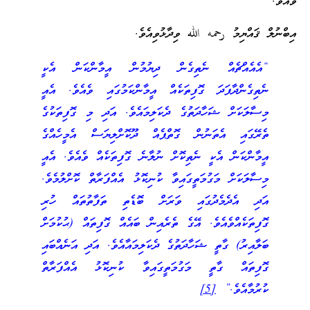
ވެއެވެ.
އިބްނުލް ޤައްޔިމު رحمه الله ވިދާޅުވިއެވެ.
“އެއެއްޗެއް ނެތިގެން ދިޔުމުން އީމާންކަން އެކީ
ނެތިގެންދާފަދަ ގޮފިތަކެއް އީމާންކަމުގައި ވެއެވެ. އެއީ
މިސާލަކަށް ޝަހާދަތުގެ ދެކަލިމައެވެ. އަދި މި ގޮފިތަކުގެ
ތެރޭގައި އެތަނުން ގޮތްޕެއް ދޫކޮށްލިޔަސް އެމީހެއްގެ
އީމާންކަން އެކީ ނެތިކޮށް ނުލާނެ ގޮފިތަކެއް ވެއެވެ. އެއީ
މިސާލަކަށް މަގުމަތީގައިވާ ކުނިކޮޅު އެއްފަރާތް ކޮށްލުމެވެ.
އަދި އެދެމެދުގައި ވަރަށް ބޮޑެތި ތަފާތުތައް ހުރި
ގޮފިތަކެއްވެއެވެ. އޭގެ ތެރެއިން ބައެއް ގޮފިތައް (ޙުކުމަށް
ބަލާއިރު) ގާތީ ޝަހާދަތުގެ ދެކަލިމައާއެވެ. އަދި އަނެއްބައި
ގޮފިތައް ގާތީ މަގުމަތީގައިވާ ކުނިކޮޅު އެއްފަރާތް
ކުރުމާއެވެ.”
[5]