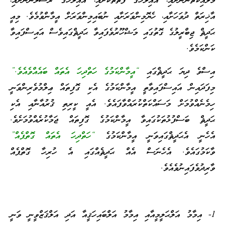
މަލާއިކަތުންނަށާއި، އެއިލާހުގެ ފޮތްތަކަށާއި، އެއިލާހުގެ ރަސޫލުންނަށާއި،
އާޚިރަތް ދުވަހަށާއި، ހެޔޮމިންވަރަށާއި ނުބައިމިންވަރަށް އީމާންވުމެވެ. މިއީ
ޙަދީޘް ޖިބްރީލުގެ ގޮތުގައި މަޝްހޫރުވެފައިވާ ޙަދީޘްގައިވެސް އައިސްފައިވާ
ކަންކަމެވެ.
އިސްވެ ދިޔަ ޙަދީޘްގައި
“އީމާންކަމުގެ ހަތްދިހަ އެތައް ބައެއްވެއެވެ.”
މިފަދައިން އައިސްފައިވާތީ އީމާންކަމުގެ އެކި ގޮފިތައް ޢިލްމުވެރިންވަނީ
ހިމެނެއްވުމަށް މަސައްކަތްކުރައްވާފައެވެ. އެއީ ކީރިތި ޤުރުއާނާއި އެކި
ޙަދީޘް ބަސްފުޅުތަކުގައިވާ އީމާންކަމުގެ ގޮފިތައް ޖަމާކުރެއްވުމަށެވެ.
އެހެނީ އެޙަދީޘްގައިވަނީ އީމާންކަމުގެ
“ހަތްދިހަ އެތައް ގޮތްޕެއް”
ވާކަމުގައެވެ. އެހެނަސް އެއް ޙަދީޘެއްގައި އެ ހުރިހާ ގޮތްޕެއް
ވާރިދުވެފައިނުވެއެވެ.
1- އިމާމު އަލްޙަލީމީއާއި އިމާމު އަލްބައިހަޤީއާ އަދި އަލްޤަޒްވީނީ ވަނީ