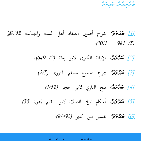
އެހެނިހެން ބައިތައް
[1]
ބައްލަވާ: شرح أصول اعتقاد أهل السنة والجماعة لللالكائي
(5/ 981 – 1011).
[2]
ބައްލަވާ: الإبانة الكبرى لابن بطة (2/ 649).
[3]
ބައްލަވާ: شرح صحيح مسلم للنووي (2/5).
[4]
ބައްލަވާ: فتح الباري لابن حجر (1/52).
[5]
ބައްލަވާ: أحكام تارك الصلاة لابن القيم (ص: 55).
[6]
ބައްލަވާ: تفسير ابن كثير (8/493).