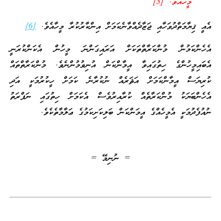
މީހާއެވެ. [3]”
އެއީ ޤިޔާމަތްދުވަހާއި ޖަޒާދެއްވާނެކަމަށް އިންކާރުކުރާ މީހާއެވެ.
[6]
އެހެންކަމުން މުންކަރާތްތަކަށް އަރައިގަންނަ މީހުން އެކަންކުރަނީ
އެބައިމީހުންގެ ހިތުގައިވާ އީމާންކަން އުނިވުމުންނެވެ. މުންކަރާތްތައް
ކުރިޔަސް އީމާންކަމަށް އަޘަރެއް ނުކުރާނެ ކަމަށް ހީކުރުމަކީ އަދި
އެހެންބަޔަކު މުންކަރާތެއް ކުރާއިރުވެސް އެކަމަށް ހިތުގައި ނަފްރަތު
ނުއުފެދުމަކީ އެމީހެއްގެ އީމަންކަން ބަލިކަށިކަމުގެ ޢަލާމާތެކެވެ.
= ނުނިމޭ =