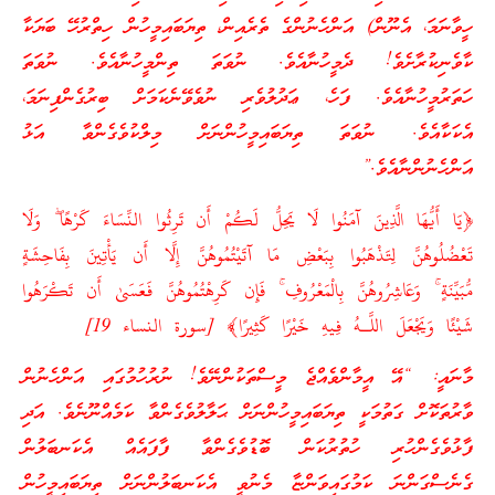
ހީވާނަމަ، އެނޫން) އަންހެނުންގެ ތެރެއިން، ތިޔަބައިމީހުން ހިތްރުހޭ ބަޔަކާ
ކާވެނިކުރާށެވެ! ދެމީހުނާއެވެ. ނުވަތަ ތިންމީހުނާއެވެ. ނުވަތަ
ހަތަރުމީހުނާއެވެ. ފަހެ، ޢަދުލުވެރި ނުވެވޭނެކަމަށް ބިރުގެންފިނަމަ،
އެކަކާއެވެ. ނުވަތަ ތިޔަބައިމީހުންނަށް މިލްކުވެގެންވާ އަޅު
އަންހެނުންނާއެވެ.”
﴿يَا أَيُّهَا الَّذِينَ آمَنُوا لَا يَحِلُّ لَكُمْ أَن تَرِثُوا النِّسَاءَ كَرْهًا ۖ وَلَا
تَعْضُلُوهُنَّ لِتَذْهَبُوا بِبَعْضِ مَا آتَيْتُمُوهُنَّ إِلَّا أَن يَأْتِينَ بِفَاحِشَةٍ
مُّبَيِّنَةٍ ۚ وَعَاشِرُوهُنَّ بِالْمَعْرُوفِ ۚ فَإِن كَرِهْتُمُوهُنَّ فَعَسَىٰ أَن تَكْرَهُوا
شَيْئًا وَيَجْعَلَ اللَّـهُ فِيهِ خَيْرًا كَثِيرًا﴾ [سورة النساء 19]
މާނައީ: “އޭ އީމާންވެއްޖެ މީސްތަކުންނޭވެ! ނުރުހުމުގައި އަންހެނުން
ވާރުތަކޮށް ގަތުމަކީ ތިޔަބައިމީހުންނަށް ޙަލާލުވެގެންވާ ކަމެއްނޫނެވެ. އަދި
ފާޅުވެގެންހުރި ހުތުރުކަން ބޮޑުވެގެންވާ ފާފައެއް އެކަނބަލުން
ގެނެސްގަންނަ ކަމުގައިވަންޏާ މެނުވީ އެކަނބަލުންނަށް ތިޔަބައިމީހުން