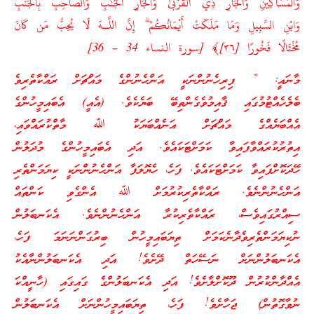
وَالْمَسَاكِينِ وَالْجَارِ ذِي الْقُرْبَىٰ وَالْجَارِ الْجُنُبِ وَالصَّاحِبِ بِالْجَنبِ
وَابْنِ السَّبِيلِ وَمَا مَلَكَتْ أَيْمَانُكُمْ ۗ إِنَّ اللَّـهَ لَا يُحِبُّ مَن كَانَ
مُخْتَالًا فَخُورًا [٣٦]﴾ [سورة النساء 34 – 36]
މާނައީ: ” ފިރިހެނުންނަކީ އަންހެނުންގެ މައްޗަށް ރައްކާތެރިވެ
ބެލެހެއްޓުމުގައި ޤާއިމުވެގެންތިބޭ ބަޔެކެވެ. (އެއީ) އެބައިމީހުންގެ
އެއްބަޔެއްގެ މައްޗަށް އަނެއްބަޔަކު ﷲ މާތްކުރައްވައި،
އިތުރުކުރައްވާފައިވާ ކަމަށްޓަކައެވެ. އަދި އެބައިމީހުންގެ މުދަލުން
ހޭދަކޮށްފައިވާ ކަމަށްޓަކައެވެ. ފަހެ، ހެޔޮލަފާ އަންހެނުންނަކީ ކިޔަމަންތެރި
އަންހެނުންނެވެ. ރައްކާތެރިކުރުމަށް ﷲ އެންގެވި ކަންތައް
ސިއްރުގައިވެސް، ރައްކާތެރިކުރާ އަންހެނުންނެވެ. އެކަނބަލުން
ނުކިޔަމަންތެރިވެދާނެކަމަށް ތިޔަބައިމީހުން ބިރުގަންނަނަމަ ފަހެ،
އެކަނބަލުންނަށް ނަސޭހަތް ދޭށެވެ! އަދި އެކަނބަލުންނާއެކު
އެއްދާންކުރުން ދޫކޮށްލާށެވެ! އަދި އެކަނބަލުންގެ ގައިގައި (ހާނީއްކަ
ނުވާގޮތުން) ޖަހާށެވެ! ފަހެ، ތިޔަބައިމީހުންނަށް އެކަނބަލުން