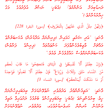
ދަނޑުބިމެކެވެ. ފަހެ، ތިޔަބައިމީހުން ބޭނުން ފަދައަކުން ތިޔަބައިމީހުންގެ
ދަނޑުބިމަށް އަންނާށެވެ! (އެބަހީ: ނަސްލު އުފެދުމުގެ މަގު
ޚިޔާރުކުރާށެވެ.)”
﴿وَلَهُنَّ مِثْلُ الَّذِي عَلَيْهِنَّ بِالْمَعْرُوفِ﴾ [سورة البقرة 228]
މާނައީ: “އަދި ޝަރުޢީ ހަމައިން (ފިރިންނަށް އަދާކުރުން) އެކަނބަލުންގެ
މައްޗަށް ވާޖިބުވެގެންވާފަދަ ކަންތައްތައް (ފިރިންގެ ފަރާތުން)
އެކަނބަލުންނަށްވެސް ޙައްޤުވެގެން ވެއެވެ.”
﴿وَإِنْ خِفْتُمْ أَلَّا تُقْسِطُوا فِي الْيَتَامَىٰ فَانكِحُوا مَا طَابَ لَكُم
مِّنَ النِّسَاءِ مَثْنَىٰ وَثُلَاثَ وَرُبَاعَ ۖ فَإِنْ خِفْتُمْ أَلَّا تَعْدِلُوا فَوَاحِدَةً
أَوْ مَا مَلَكَتْ أَيْمَانُكُمْ﴾ [سورة النساء 3]
މާނައީ: “ޔަތީމުންނާމެދު ޢަދުލުވެރި ނުވެވޭނެކަމަށް ތިޔަބައިމީހުންނަށް
ހީވެ، ބިރުގެންފިނަމަ (އެބަހީ: ތިޔަބައިމީހުންގެ ބެލުމުގެ ދަށުގައިވާ ޔަތީމު
އަންހެން ކުދިންނާ ކައިވެނިކުރުމުގައި، ޢަދުލުވެރި ނުވެވޭނެކަމަށް