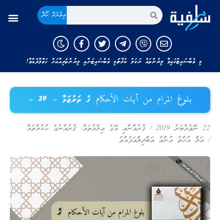
އިތުރަށް ހޯދާ
މި ވެބްސައިޓުގައިވާ ލިޔުންތައް ނަކަލު ކުރާނަމަ މި ވެބްސައިޓަށާއި ލިޔުންތެރިއާއަށް ހަވާލާދެއްވާ!
بلوغ المرام من آيات الأحكام ގެ ތަރުޖަމާ – 39 –
22 ނޮވެމްބަރު 2019
/
ޤުރުއާނާއި އޭގެ ޢިލްމުތައް
,
ޤުރުއާނުގެ ޙުކުމްތައް
/
އަލް އުޚްތު އުންމު ޢަބްދިލްޢަފުއްވު