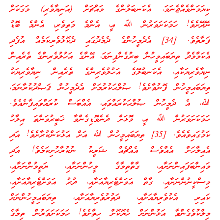
ކިޔަމަންވެއްޖެނަމަ، އެކަނބަލުންގެ މައްޗަށް (އަނިޔާވެރި) މަގަކަށް
ނޭދޭށެވެ! ހަމަކަށަވަރުން ﷲ އީ، އެންމެ މަތިވެރި، އެންމެ ބޮޑު
ފަރާތެވެ. [34] އެދެމީހުންގެ ދެމެދުގައި ދެކޮޅުވެރިކަމެއް އުފެދި
އެކަމާމެދު ތިޔަބައިމީހުން ބިރުގެންފިނަމަ، އޭނާގެ އަހުލުވެރިންގެ ތެރެއިން
ނިޔާވެރިޔަކާއި، އެކަނބުލޭގެ އަހުލުވެރިންގެ ތެރެއިން ނިޔާވެރިޔަކު
ތިޔަބައިމީހުން ފޮނުވާށެވެ! ޞުލްޙަކުރުމަށް އެދެމީހުން ޤަޞްދުކުރާނަމަ،
ﷲ، އެ ދެމީހުން ޞުލްޙަކުރައްވައި، އެއްބަސް ކުރައްވައިފާނެއެވެ.
ހަމަކަށަވަރުން ﷲ އީ، މޮޅަށް ދެނެވޮޑިގެންވާ ޚަބީރުވަންތަ އިލާހު
ކަމުގައިވެއެވެ. [35] ތިޔަބައިމީހުން ﷲ އަށް އަޅުކަންކުރާށެވެ! އަދި
އެއިލާހަށް އެއްވެސް އެއްޗެއް ޝަރީކު ނުކުރާހުށިކަމެވެ! އަދި
މައިންބަފައިންނަށާއި، ގާތްތިމާގެ މީހުންނަށާއި، ޔަތީމުންނަށާއި،
މިސްކީނުންނަށާއި، ގާތް އަވަށްޓެރިޔާއަށާއި، ދުރު އަވަށްޓެރިޔާއަށާއި،
ކައިރި އެކުވެރިޔާއަށާއި، ދަތުރުވެރިޔާއަށާއި، ތިޔަބައިމީހުންނަށް
މިލްކުވެގެންވާ އަޅުންނަށް ހެޔޮކޮށް ހިތާށެވެ! ހަމަކަށަވަރުން ތިމާގެ