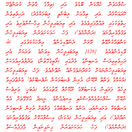
ޞުލްޙަވުން ހެޔޮކަން ބޮޑެވެ. އަދި (ތިމާގެ ގާތުން ކުރަންޖެހޭ
ހޭދައަކާމެދު، އަދި ތިމާއަށް ލިބެންވީ ލިބުމަކާމެދު) ދަހިވެތިވުން
ހިތްތަކުގައި ލައްވާފައިވެއެވެ. އަދި ތިޔަބައިމީހުން އިޙްސާންތެރިވެ އަދި
ތަޤުވާވެރިވާނަމަ (ދަންނާށެވެ!) ފަހެ، ހަމަކަށަވަރުން ތިޔަބައިމީހުން
ކަންތައްކުރާގޮތް މޮޅަށް ދެނެވޮޑިގެންވާ އިލާހަކުކަމުގައި ﷲ
ވޮޑިގެންވެއެވެ. [128] ތިޔަބައިމީހުން ކިތަންމެ ވަރަކަށް އެދި
ދަހިވެތިވިޔަސް، އަނބިންގެ މެދުގައި (ލޯބީގެގޮތުން) ޢަދުލުވެރިވުމަކަށް
ތިޔަބައިމީހުންނަކަށް ކުޅަދާނަވެގެނެއް ނުވާނެއެވެ. ފަހެ، ތިޔަބައިމީހުން
(އެކެއްގެ ފަރާތް ދޫކޮށް) މުޅިން ލެނބުމަކުން ނުލެނބޭށެވެ! އެލުވާފައިވާ
މީހެއް ފަދައިން އެކަނބުލޭގެ ދޫކޮށްލާ ގޮތުގައެވެ. (އެބަހީ: ވަރިވެސް
ނުކޮށް، ޞުލްޙަވުމެއްވެސްނެތި އިނދެގެންމެ، ނީނދެ އުޅޭގޮތަށް އެއް
އަނތްބަކާ އަޅައިނުލައި، އަނެއް އަނތްބެއްގެ ފަރާތަށް މުޅިން ލެނބިގެން
ނުދާށެވެ!) އަދި ތިޔަބައިމީހުން (އެކަން) އިޞްލާޙުކޮށް ތަޤުވާވެރިވާނަމަ
(ދަންނާށެވެ!) ފަހެ، ހަމަކަށަވަރުން ގިނަގިނައިން ފާފަފުއްސަވާ