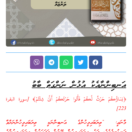
އަނބިންނާއެކު އުޅުން ނަންގަތް ބާބު
﴿نِسَاؤُكُمْ حَرْثٌ لَّكُمْ فَأْتُوا حَرْثَكُمْ أَنَّىٰ شِئْتُمْ﴾ [سورة البقرة
223]
މާނައީ: “ތިޔަބައިމީހުންގެ އަނބިންނަކީ ތިޔަބައިމީހުންނަށްވާ