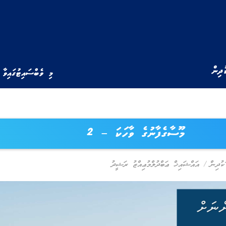
ުދިން
މި ވެބްސައިޓުގައިވާ 
މޫސާގެފާނުގެ ވާހަކަ – 2
ކުދިން
/
އައްޝައިޚް ޢަބްދުލްމުޢިއްޒު ރަޝީދު