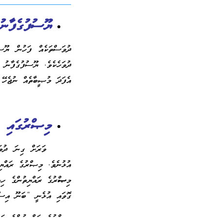
ޔޫސުފުގެފާނު
ދުވަސްތަކެއް ފަހުން ޔޫސު
ދުވަހެކެވެ. ޔޫސުފުގެފާނު 
އެފަދަ މުޞީބާތެއް ނުޖެހޭ 
މިޞްރުގައި ބ
ވަރަށް ގިނަ ދުވަސްތަކެ
އުޅުނެވެ. މިޞްރުގެ ރައްޔި
މި
ޞ
ްރުގެ ރައްޔިތުންގެ ހި
ގޮވައި އުޅެނީ “ބަނޫ އިސްރ