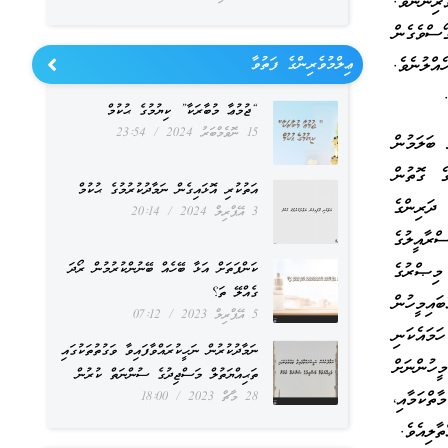
ރިންނެވެ.
ސްވެގެން
އްލުނެވެ.
ޢިލްމުވެރިންގެ ފަތުވާ
“ޖުމުޢާ މުބާރަކާ” ކިޔުމުގެ ޙުކުމް
15 ނޮވެމްބަރު 2024
23:54
 ބަލަމުން
ެ ގޮތުން
އަތުކުރި އޮޅައިގެން ނަމާދުކުރުމުގެ ޙުކުމް
 ދަރިންގެ
3 އޭޕްރިލް 2024
20:14
ްރާއީލުގެ
މިޞްރުގެ
ކަންފަތަށް އަޅާ ބޭހެއް ބޭނުންކުރުމުން ރޯދަ
ގެއްލޭ ތަ؟
އިމީހުން
5 އޭޕްރިލް 2023
07:12
މައެކަނި
ނަމާދުކުރުން ނަހީކުރައްވާފައިވާ ވަގުތުތަކުގައި
ީހުންނަށް
ތަޙިއްޔަތުލް މަސްޖިދުގެ ސުންނަތް ކުރުން
ތްކަމާއި،
28 މާޗް 2023
18:00
ާލިއެވެ.