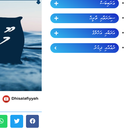
ޢަރަބިބަސް
ސިޔަރަތާއި ތާރީޚް
އަދަބާއި އަޚްލާޤު
ދުޢާއާއި ޛިކުރު