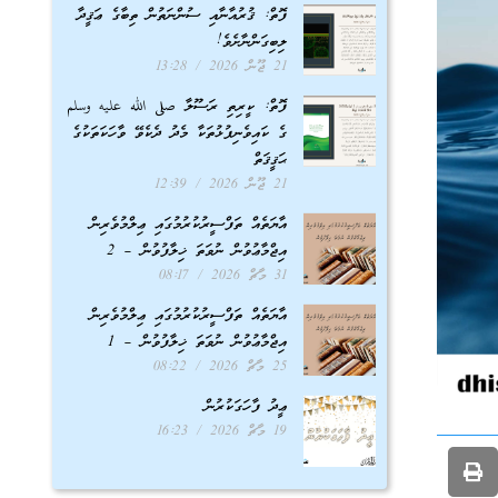
ފޮތް: ޤުރުއާނާއި ސުންނަތުން ތިބާގެ ޢަޤީދާ
ލިބިގަންނާށެވެ!
21 ޖޫން 2026
13:28
ފޮތް: ކީރިތި ރަސޫލާ صلى الله عليه وسلم
ގެ ކައިވެނިފުޅުތަކާ މެދު ދެކެވޭ ވާހަކަތަކުގެ
ޙަޤީޤަތް
21 ޖޫން 2026
12:39
އާޔަތެއް ތަފްސީރުކުރުމުގައި ޢިލްމުވެރިން
އިޖްމާޢުވުން ނުވަތަ ޚިލާފުވުން – 2
31 މާޗް 2026
08:17
އާޔަތެއް ތަފްސީރުކުރުމުގައި ޢިލްމުވެރިން
އިޖްމާޢުވުން ނުވަތަ ޚިލާފުވުން – 1
25 މާޗް 2026
08:22
ޢީދު ފާހަގަކުރުން
19 މާޗް 2026
16:23