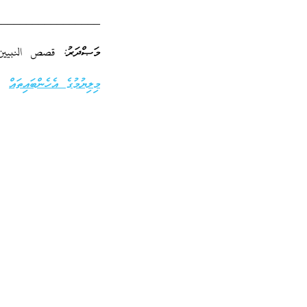
_________________
މަޞްދަރު: قصص النبيين
މިލިޔުމުގެ އެހެންބައިތައް