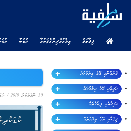
ފިލާވަޅު
ޢިލްމުވެރިންގެ ފަތުވާ
ޚުޠުބާ
ކުޑަކ
ޤުރުއާނާއި އޭގެ ޢިލްމުތައް
ޙަދީޘާއި އޭގެ ޢިލްމުތައް
30 ނޮވެމްބަރު 2019
/
ކުޑަ
ޢަޤީދާއާއި ފިރުޤާތައް
ފިޤުހާއި އޭގެ ޢިލްމުތައް