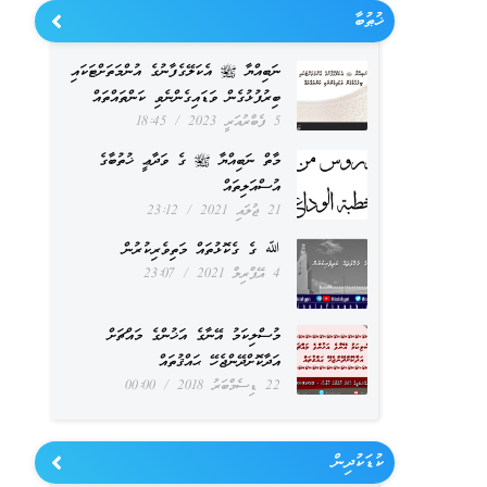
ޚުޠުބާ
ނަބިއްޔާ ﷺ އެކަލޭގެފާނުގެ އުންމަތަށްޓަކައި
ބިރުފުޅުގެން ވަޑައިގެންނެވި ކަންތައްތައް
5 ފެބްރުއަރީ 2023
18:45
މާތް ނަބިއްޔާ ﷺ ގެ ވަދާޢީ ޚުތުބާގެ
އުސްއަލިތައް
21 ޖުލައި 2021
23:12
ﷲ ގެ ގެކޮޅުތައް މަތިވެރިކުރުން
4 އޭޕްރިލް 2021
23:07
މުސްލިކަމު އޭނާގެ އަޚުންގެ މައްޗަށް
އަދާކޮށްދޭންޖެހޭ ޙައްޤުތައް
22 ޑިސެމްބަރު 2018
00:00
ކުޑަކުދިން