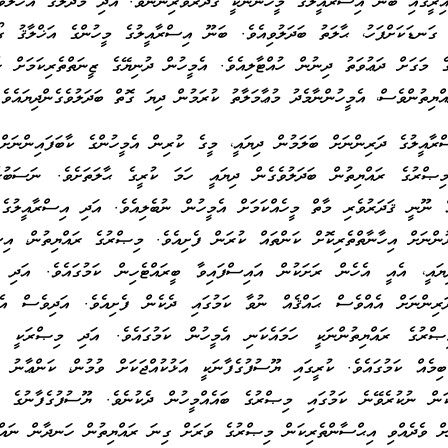
ިރީގައި ބަނޫ އިސްރާއީލުގެ މީހުންނަކީ ޤަދަރުވެރިންނެވެ. އަދި މުދަލުގެ އަހުލުވެ
ަނޑަކަށްފަހު، ޙާލަތު ބަދަލުވިއެވެ. ބަނޫ އިސްރާއީލުގެ މީހުންގެ އަޚްލާޤު ގޯ
ަގަށް ދަޢުވަތު ދިނުން ހުއްޓާލިއެވެ. އެމީހުން ދުނިޔޭގެ ޒީނަތްތެރިކަމަށް ހެ
ޔިތުންވެސް، އެމީހުންނާމެދު މުޢާމަލާތު ކުރަމުން ދިޔަ ގޮތް ބަދަލުވެގެންދިޔައެވެ.
ާއީލުގެ ދަރިންނަށް ބަލަމުން ދިޔައީ، މީގެ ކުރިން އެމީހުންގެ ކާބަފައިންނަށް
ިޞްރުގެ ރައްޔިތުން ބަދަލުވެގެން ދިޔައީ ހަމަ ކުރީގެ ޙާލަތަށެވެ. ނަސަބުގ
ް ނޫނީ ޤަދަރުވެރި މާތް މީހެއްކަމަށް އެމީހުން ނުބެލިއެވެ. އަދި އިސްރާއީލުގެ
ންނަށް އިހާނާތްތެރިކޮށް ކަންތައް ކުރަން ފެށިއެވެ. މިޞްރުގެ ރައްޔިތުން، އިސ
ިޔައީ، އެއީ އެހެން ރަށަކުން އައިސްފައިވާ ބީރައްޓެހިން ކަމުގައެވެ. އަދި 
ަރިންނަށް އެއްވެސް ޙައްޤެއް ނުވާ ކަމުގައި ދެކެން ފެށިއެވެ. އަދިވެސް އެބަ
ިޞްރުގެ ރައްޔިތުންނަކީ ހަމައެކަނި އެމީހުން ކަމުގައެވެ. އަދި މިޞްރަކީ ހަ
ިމެއް ކަމުގައެވެ. ކުރީގައި ޔޫސުފުގެފާނަކީ އަޅުކުއްޖަކަށް ވުމުން، ކަންޢާނު މ
ަން ނުކުރެވޭނެ ކަމުގައި މިޞްރުގެ ބައެއްމީހުން ދެކުނެވެ. ޔޫސުފުގެފާނުގެ މާ
ަށް ވެދެއްވި އިޙްސާންތެރިކަން މިޞްރުގެ ވަރަށް ގިނަ ރައްޔިތުން ހަނދާން ނައްތ