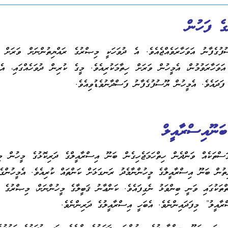
ގެ ފަހުން
ފުގެފާނު އަވަހާރަވެއްޖެއެވެ. އެ ދުވަހަކީ މިޞްރުގެ ރައްޔިތުންނަށް ވަރަށް ހި
އަވަހާރަވުމުން، އެމީހުން ވަރަށް ހިތާމަކުރިއެވެ. މީގެ ކުރިން ދުވަހެއްގައި، އެމ
ފަދައެވެ. އެމީހުން ޔޫސުފުގެފާނު ފަސްދާނުވެޑުވިއެވެ.
ަނޫއިސްރާއީލް
އް ވަންދެން ހިތްހަމަޖެހިގެން ބަނޫ އިސްރާއީލްގެ ދަރިކޮޅުގެ މީހުން މި
ތުން ބަނޫ އިސްރާއީލްގެ މީހުންނާމެދު ރަނގަޅަށް ކަންތައް ކުރިއެވެ. އެމީހުންގެ
ތްތަކުގައި ވަނީ ބިންވަޅު ނެގިފައެވެ. ކަންޢާނު ޤަބީލާގެ މީހުންނަށް، މިޞްރުގެ ރ
ާއީލު” މިފަދައިންނެވެ. އެބަހީ އިސްރާއީލުގެ ދަރިންނެވެ.