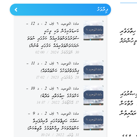
ފިލާވަޅު
مادة التوحيد ٦ (ف 2 ، د 12 –
ތާމަވެރި
ކަނޑައެޅިގެން ވަކި މީހަކީ
ސުވަރުގެވަންތަވެރިއެއް ކަމުގައި ނުވަތަ
ީހުންނަށް
ނަރަކަވަންތަވެރިއެއް ކަމުގައި ބުނުން)
30 ނޮވެމްބަރު 2024
02:00
مادة التوحيد ٦ (ف 2 ، د 11 –
ޤިޔާމަތްދުވަހުގެ ކަންތައްތައް)
28 ފެބްރުއަރީ 2023
17:02
مادة التوحيد ٦ (ف 2 ، د 10 –
ޞްރުގައި
ކަށްވަޅުގެ ނިޢުމަތާއި ޢަޛާބު)
 މާތްކަން
17 އޮކްޓޯބަރު 2022
14:37
ައްޔިތުން
مادة التوحيد ٦ (ف 2 ، د 9 –
ޞައްޙަ ޙަދީޘްތަކުގައި ވާރިދުފައިވާ
ކަންތައްތަކަށް އީމާންވުމުގެ ވާޖިބުކަން)
31 ޖުލައި 2022
10:24