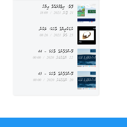
ފޮތް: ރިޒްޤުދެއްވާ އިލާހު
21 ޖޫން 2021
18:09
ކުޑަކުދިންގެ ވާހަކަ: ލަކުނު
25 މާޗް 2021
08:26
މޫސާގެފާނުގެ ވާހަކަ – 44
22 ނޮވެމްބަރު 2020
00:00
މޫސާގެފާނުގެ ވާހަކަ – 43
20 ނޮވެމްބަރު 2020
00:00