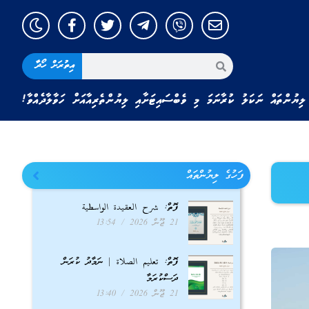
އިތުރަށް ހޯދާ
ލިޔުންތައް ނަކަލު ކުރާނަމަ މި ވެބްސައިޓަށާއި ލިޔުންތެރިއާއަށް ހަވާލާދެއްވާ!
ފަހުގެ ލިޔުންތައް
ފޮތް: شرح العقيدة الواسطية
21 ޖޫން 2026
13:54
ފޮތް: تعليم الصلاة | ނަމާދު ކުރަން
ދަސްކުރަމާ
21 ޖޫން 2026
13:40