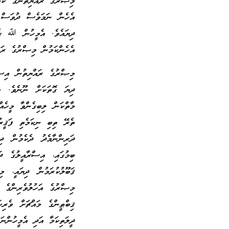
މިޞްރުގެ ރައްޔިތުންގެ ކައ
އެހެން ނަމަވެސް ދުވަސް ގ
ދިޔައެވެ. އެމީހުން ﷲ ގެ މ
އެހެންކަމުން މިޞްރުގެ ރައް
މިޞްރުގެ ރައްޔިތުން އިސްރ
ދިޔަ ގޮތަކަށް ނޫނެވެ. މ
މާތްކަން ލިބިގެންވާ މީހެއ
ތެރޭ ތިބި ނިކަމެތި ފަޤީރު
ދަރިންނާމެދު ދެކެމުން ދ
ބިމުގައި، އިސްރާއީލުގެ ދ
ޤަބޫލުކުރަމުން ދިޔައީ، މ
މިޞްރުގެ އަހުލުވެރިންގެ ބ
ޤިބްޠީންގެ މައްޗަށް ވެރިކ
ދީލަތިކަމާ އަދި އެމީހުންނ