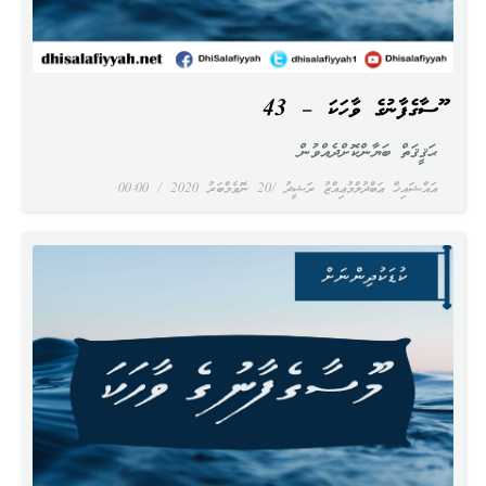
މޫސާގެފާނުގެ ވާހަކަ – 43
ޙަޤީޤަތް ބަޔާންކޮށްދެއްވުން
އައްޝައިޚް ޢަބްދުލްމުޢިއްޒު ރަޝީދު
20 ނޮވެމްބަރު 2020
00:00