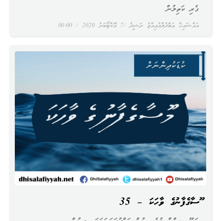
ގެރި ކަތިލުން
އައްޝައިޚް ޢަބްދުލްމުޢިއްޒު ރަޝީދު
7 އޮކްޓޯބަރު 2020
00:00
މޫސާގެފާނުގެ ވާހަކަ – 35