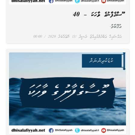
މޫސާގެފާނުގެ ވާހަކަ – 40
ޢުޤޫބާތް.
އައްޝައިޚް ޢަބްދުލްމުޢިއްޒު ރަޝީދު
13 ނޮވެމްބަރު 2020
00:00