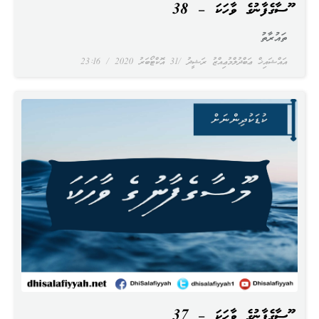
މޫސާގެފާނުގެ ވާހަކަ – 38
ތައުރާތު
އައްޝައިޚް ޢަބްދުލްމުޢިއްޒު ރަޝީދު
31 އޮކްޓޯބަރު 2020
23:16
މޫސާގެފާނުގެ ވާހަކަ – 37