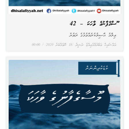
މޫސާގެފާނުގެ ވާހަކަ – 42
ޢިލްމު ޙާޞިލުކުރެއްވުމުގެ ދަތުރު
އައްޝައިޚް ޢަބްދުލްމުޢިއްޒު ރަޝީދު
18 ނޮވެމްބަރު 2020
00:00