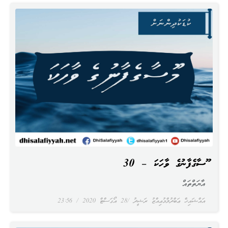
މޫސާގެފާނުގެ ވާހަކަ – 30
އާޔަތްތައް
އައްޝައިޚް ޢަބްދުލްމުޢިއްޒު ރަޝީދު
28 އޯގަސްޓް 2020
23:56