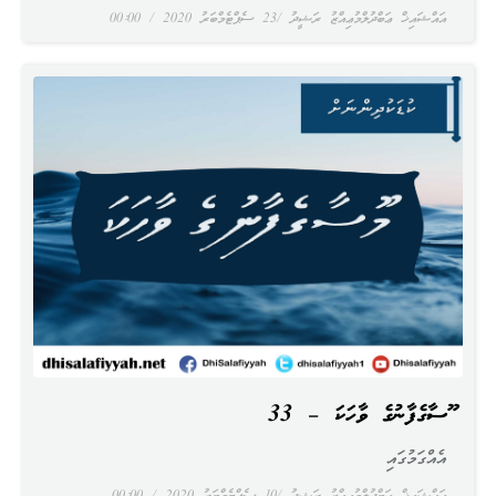
އައްޝައިޚް ޢަބްދުލްމުޢިއްޒު ރަޝީދު
23 ސެޕްޓެމްބަރު 2020
00:00
މޫސާގެފާނުގެ ވާހަކަ – 33
އެއްގަމުގައި