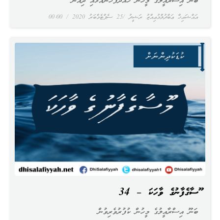
ބަނޫ އިސްރާއީލުގެ މީހުން ހައްދުފަހަނައަޅައި ދިއުން
އައްޝައިޚް ޢަބްދުލްމުޢިއްޒު ރަޝީދު
25 ސެޕްޓެމްބަރު 2020
00:00
މޫސާގެފާނުގެ ވާހަކަ – 34
ބަނޫ އިސްރާއީލުގެ މީހުން ކުފުރުވެރިވުން