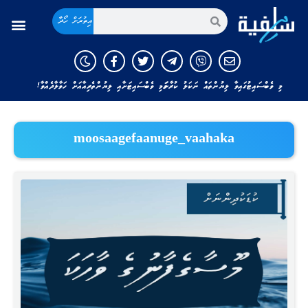
އިތުރަށް ހޯދާ
މި ވެބްސައިޓުގައިވާ ލިޔުންތައް ނަކަލު ކުރާނަމަ މި ވެބްސައިޓަށާއި ލިޔުންތެރިއާއަށް ހަވާލާދެއްވާ!
moosaagefaanuge_vaahaka