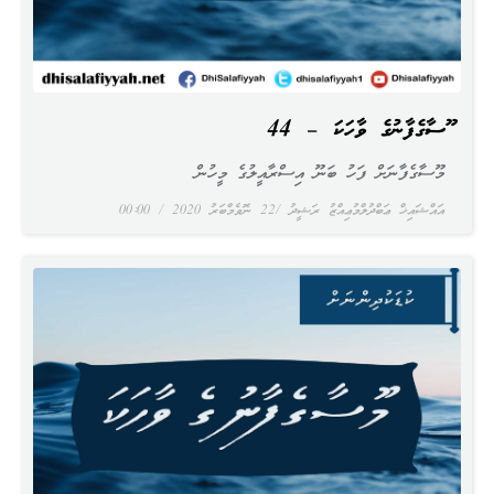
މޫސާގެފާނުގެ ވާހަކަ – 44
މޫސާގެފާނަށް ފަހު ބަނޫ އިސްރާއީލުގެ މީހުން
އައްޝައިޚް ޢަބްދުލްމުޢިއްޒު ރަޝީދު
22 ނޮވެމްބަރު 2020
00:00