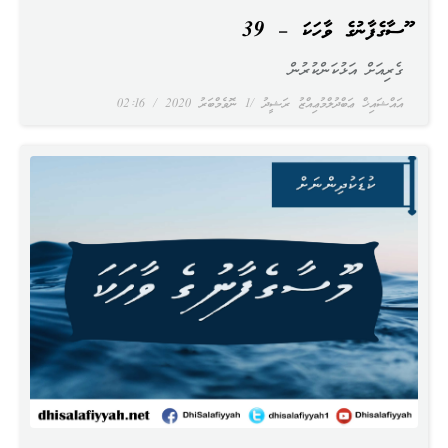
މޫސާގެފާނުގެ ވާހަކަ – 39
ގެރިއަށް އަޅުކަންކުރުން
އައްޝައިޚް ޢަބްދުލްމުޢިއްޒު ރަޝީދު
1 ނޮވެމްބަރު 2020
02:16