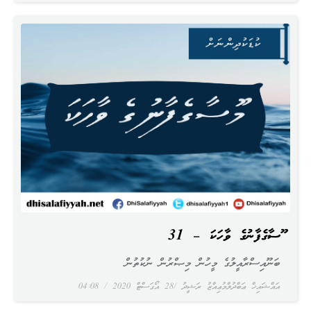
މޫސާގެފާނުގެ ވާހަކަ – 31
ބަނޫއިސްރާއީލުގެ މީހުން މިޞްރުން ނުކުތުން
އައްޝައިޚް ޢަބްދުލްމުޢިއްޒު ރަޝީދު
28 އޯގަސްޓް 2020
04:08