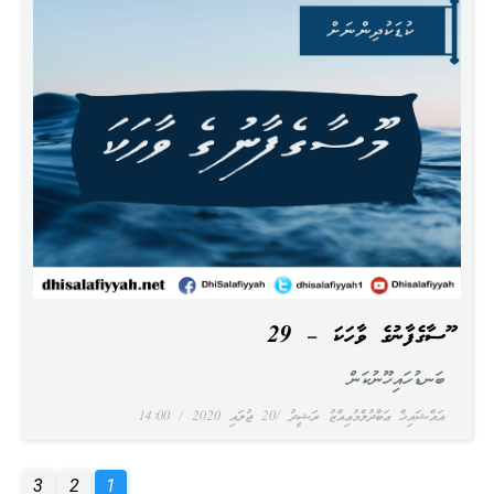
މޫސާގެފާނުގެ ވާހަކަ – 29
ބަނޑުހައިހޫނުކަން
އައްޝައިޚް ޢަބްދުލްމުޢިއްޒު ރަޝީދު
20 ޖުލައި 2020
14:00
3
2
1