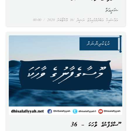
ޝަރީޢަތް
އައްޝައިޚް ޢަބްދުލްމުޢިއްޒު ރަޝީދު
16 އޮކްޓޯބަރު 2020
00:00
މޫސާގެފާނުގެ ވާހަކަ – 36