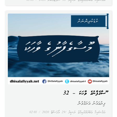
އައްޝައިޚް ޢަބްދުލްމުޢިއްޒު ރަޝީދު
10 ސެޕްޓެމްބަރު 2020
00:00
މޫސާގެފާނުގެ ވާހަކަ – 32
ފިރުޢައުނު ޣަރަޤުވުން
އައްޝައިޚް ޢަބްދުލްމުޢިއްޒު ރަޝީދު
29 އޯގަސްޓް 2020
02:01