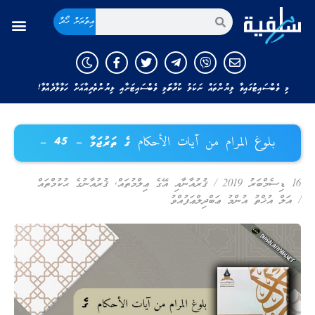
އިތުރަށް ހޯދާ
މި ވެބްސައިޓުގައިވާ ލިޔުންތައް ނަކަލު ކުރާނަމަ މި ވެބްސައިޓަށާއި ލިޔުންތެރިއާއަށް ހަވާލާދެއްވާ!
بلوغ المرام من آيات الأحكام ގެ ތަރުޖަމާ – 45 –
16 ޑިސެމްބަރު 2019
/
ޤުރުއާނާއި އޭގެ ޢިލްމުތައް
,
ޤުރުއާނުގެ ޙުކުމްތައް
/
އަލް އުޚްތު އުންމު ޢަބްދިލްޢަފުއްވު