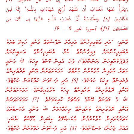
وَالْخَامِسَةُ أَنَّ لَعْنَتَ اللَّـهِ عَلَيْهِ إِن كَانَ مِنَ الْكَاذِبِينَ [٧]
وَيَدْرَأُ عَنْهَا الْعَذَابَ أَن تَشْهَدَ أَرْبَعَ شَهَادَاتٍ بِاللَّـهِ ۙ إِنَّهُ لَمِنَ
الْكَاذِبِينَ [٨] وَالْخَامِسَةَ أَنَّ غَضَبَ اللَّـهِ عَلَيْهَا إِن كَانَ مِنَ
الصَّادِقِينَ [٩]﴾ [سورة النور 6 – 9]
މާނައީ: “އަދި އެބައިމީހުންގެ އަމިއްލަ ނަފްސުތައް މެނުވީ ހެކިދޭ ބަޔަކު
އެބައިމީހުންނަށް ލިބިގެންނުވާ ޙާލު، އެބައިމީހުންގެ އަނބީންނަށް
ޤަޛްފުކުރާމީހުން (ދަންނާށެވެ!) ފަހެ، އެއިން ކޮންމެ މީހަކު، ﷲ ގަންދީ
ހަތަރު ހުވައިން ހުވާކުރުން ހުށްޓެވެ. ހަމަކަށަވަރުން އޭނާއީ ތެދުވެރިންގެ
ތެރެއިންވާ މީހަކު ކަމަށެވެ. [6] އަދި ފަސްވަނަ ހުވާކުރުން ހުށްޓެވެ.
އޭނާއީ ދޮގުވެރިންގެ ތެރެއިންވާ މީހަކު ކަމުގައިވާނަމަ، ހަމަކަށަވަރުން
ﷲ ގެ ލަޢުނަތް އޭނާގެ މައްޗަށް ހުރިކަމަށެވެ. [7] ހަމަކަށަވަރުން
އޭނާއީ ދޮގުވެރިންގެ ތެރެއިންވާ މީހެއްކަމަށް ﷲ ގަންދީ އެކަނބުލޭގެ
ހަތަރުހުވައިން ހުވާކުރުމުން، އެކަނބުލޭގެ ކިބައިން ޢުޤޫބާތް (އެބަހީ:
ޙައްދު ޖެހުން) ކެނޑޭނެއެވެ. [8] އަދި ފަސްވަނަ ހުވާކުރުން ހުށްޓެވެ.