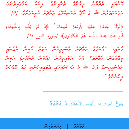
އޭނާއަކީ ތެދުބުނާ މީހުންގެ ތެރެއިންވާ މީހަކު ކަމުގައިވާނަމަ،
ހަމަކަށަވަރުން ﷲ ގެ ކޯފާ އެކަނބުލޭގެ މައްޗަށް ހުރިކަމަށެވެ. [9]”
﴿لَّوْلَا جَاءُوا عَلَيْهِ بِأَرْبَعَةِ شُهَدَاءَ ۚ فَإِذْ لَمْ يَأْتُوا بِالشُّهَدَاءِ
فَأُولَـٰئِكَ عِندَ اللَّـهِ هُمُ الْكَاذِبُونَ﴾ [سورة النور 13]
މާނައީ: “އެކަމުގެ މައްޗަށް އެބައިމީހުން ހަތަރު ހެކިން ނުގެނައީ
ކީއްވެގެން ހެއްޔެވެ؟ ފަހެ، އެބައިމީހުން (އެކަން ދެނެހުރި) ހެކިން
ނުގެނައިހިނދު ފަހެ، ﷲ ގެ ޙަޟްރަތުގައި އެބައިމީހުންނީ ހަމަ ދޮގުހަދާ
މީހުންނެވެ.”
_______________________________
بلوغ المرام من آيات الأحكام ގެ ތަރުޖަމާ
ތަޢާރަފް
ލިޔުންތެރިން