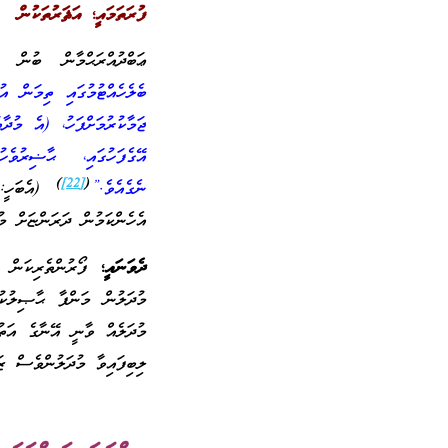
ފުރަތަމައީ؛ އަޘަރުތަކުން
ޢަބްދުއްރަޙްމާން ބުން ޢ
ބެލެހެއްޓުމުގައި ތިމަން އ
ޖަމާކުރުމަށްފަހު، (އެ މުދާ
އޭގެފަހުގައި، ޙާޟިރުވެހ
)
[22]
(
ނެގެއެވެ.”
(އެބަހީ: 
އެހެންކަމުން ދަރަންޏަށް މ
ދެވަނައީ؛
ފޯރުންތެރިކަން 
މުދަލުން މަންފާ ޙާޞިލުކު
މުދަލެއް ވާނީ އޭނާގެ އަތު
ލިބިފައިވާ މުދަލުންވެސް ޒަ