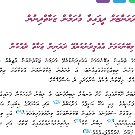
ަރަންޏަށް ދީފައިވާ މުދަލުން ޒަކާތްދިނުން
ިބޭނެކަމަށް އުއްމީދުނުކުރެވޭ ދަރަނިން ޒަކާތް ދެއްކުން
ުގެ ތެރެއިން ލިބޭނެކަމަށް އުއްމީދުނުކުރެވޭ މުދަލުން ޒަކާތްނެރުން ވާޖިބެއް ނު
ުން ލިބިއްޖެކަމުގައިވާނަމަ، އެ މުދަލުން ޒަކާތްނެރޭނެ ގޮތަކާމެދު ޢިލްމު
ެއެވެ. މިގޮތުން އެންމެ ބާރުގަދައީ ދެ ބަސްފުޅެކެވެ.
ަށް ދޫކޮށްފައިވާ މުދާ އަނބުރާ ލިބިއްޖެނަމަ، އެ ލިބުނު ދުވަހަކުން ފަށައިގެ
)
[2]
(
ަށާނީއެވެ. މިއީ އަބޫ ޙަނީފާގެ މަޛްހަބެވެ.
އަދި އަޙްމަދުގެ ކިބައިން އައި
)
[4]
(
ިގޮތަށް ސަލަފުންގެ ތެރެއިން ބޭކަލުންތަކެއް ވިދާޅުވެފައިވެއެވެ.
އަދި މިއ
)
[7]
(
)
[6]
(
މިއްޔާއާއި،
އިބްނު ބާޒު
އިޚްތިޔާރުކުރައްވާފައިވާ ގޮތެވެ. އަދި ޖިއ
)
[8]
(
 ޤަރާރު ނެރުއްވާފައިވެއެވެ.