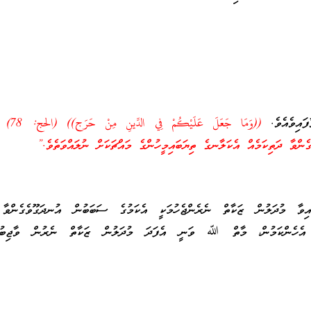
ައިވެއެވެ.
((وَمَا جَعَلَ ع
ންވާ ދަތިކަމެއް އެކަލާނގެ ތިޔަބައިމީހުންގެ މައްޗަކަށް ނުލައްވަތެވެ.”
ައިވާ މުދަލުން ޒަކާތް ނެރެންޖެހުމަކީ އެކަމުގެ ސަބަބުން އުނދަގޫވެގެންވާ 
ެ. އެހެންކަމުން، މާތް ﷲ ވަނީ އެފަދަ މުދަލުން ޒަކާތް ނެރުން ވާޖިބުނު