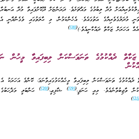
ލްކުވެރިޔާއަށް މުދާ ލިބުމުގެ މައްޗަށެވެ. ދަރަންޏަށް ދޫކޮށްފައިވާ މުދާ އަނބުރާ 
ނީ މުދަލުގެވެރިޔާގެ އަތުގައެވެ. އެހެންކަމުން، މި ޙާލަތުގައި ވެގެންދާނީ އެ
)
[18]
(
އެއް އަހަރަށް ޒަކާތް ދައްކާނީއެވެ.)
ަކާތް ދެއްކުމުގެ ތަނަވަސްކަން ލިބިފައިވާ މީހުން ނަގާ
ްކުން
ް ދެއްކުމުގެ ތަނަވަސްކަން ލިބިފައިވާ މީހެއްކަމުގައިވާނަމަ، ކޮންމެ އަހަރަކު އެ
)
[20]
(
)
[19]
(
ކުން ވާޖިބުވާނެއެވެ. މިއީ ޙަނަފީ،
ޝާފިޢީ،
ޙަންބަލީ މަޛްހަބުގެ 
)
[21