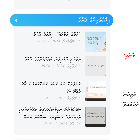
ޢިލްމުވެރިންގެ ފަތުވާ
“ޖުމުޢާ މުބާރަކާ” ކިޔުމުގެ ޙުކުމް
15 ނޮވެމްބަރު 2024
23:54
َلَيْكُمْ فِي الدِّينِ مِنْ حَرَج)) (الحج: 78) މާނައީ:
އަތުކުރި އޮޅައިގެން ނަމާދުކުރުމުގެ ޙުކުމް
3 އޭޕްރިލް 2024
20:14
ކަންފަތަށް އަޅާ ބޭހެއް ބޭނުންކުރުމުން ރޯދަ
ގެއްލޭ ތަ؟
ދަތިކަން
5 އޭޕްރިލް 2023
07:12
ކުރައްވާ
ނަމާދުކުރުން ނަހީކުރައްވާފައިވާ ވަގުތުތަކުގައި
ތަޙިއްޔަތުލް މަސްޖިދުގެ ސުންނަތް ކުރުން
28 މާޗް 2023
18:00