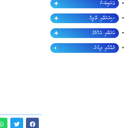
ޢަރަބިބަސް
ސިޔަރަތާއި ތާރީޚް
އަދަބާއި އަޚްލާޤު
ދުޢާއާއި ޛިކުރު