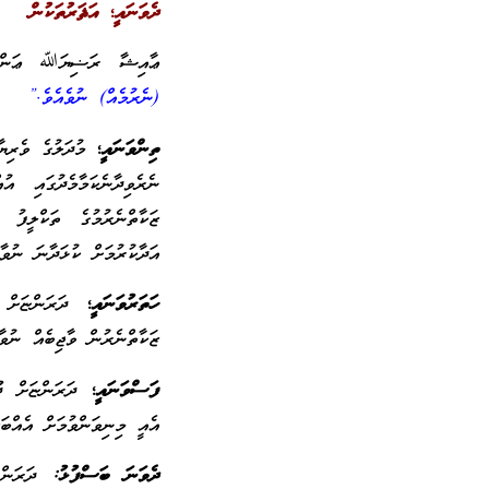
ދެވަނައީ؛ އަޘަރުތަކުން
ޢާއިޝާ ރަޟިޔަﷲ ޢަންހާ
(ނެރުމެއް) ނުވެއެވެ.”
ތިންވަނައީ؛
މުދަލުގެ ވެރިޔ
ނެރެވިދާނެކަމާމެދުގައި އ
ޒަކާތްނެރުމުގެ ތަކްލީފު 
އަދާކުރުމަށް ކުޅަދާނަ ނުވާ
ހަތަރުވަނައީ؛
ދަރަންޏަށް
ޒަކާތްނެރުން ވާޖިބެއް ނުވާ
ފަސްވަނައީ؛
ދަރަންޏަށް ދ
އެއީ މިނިވަންވުމަށް އެއްބަ
ދެވަނަ ބަސްފުޅު:
ދަރަން