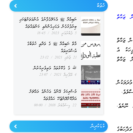
ޚުޠުބާ
ް ޒަކާތް
ނަބިއްޔާ ﷺ އެކަލޭގެފާނުގެ އުންމަތަށްޓަކައި
ބިރުފުޅުގެން ވަޑައިގެންނެވި ކަންތައްތައް
5 ފެބްރުއަރީ 2023
18:45
ން ޒަކާތް
މާތް ނަބިއްޔާ ﷺ ގެ ވަދާޢީ ޚުތުބާގެ
ީހަކު އެ
އުސްއަލިތައް
21 ޖުލައި 2021
23:12
ް ޒަކާތް
ﷲ ގެ ގެކޮޅުތައް މަތިވެރިކުރުން
4 އޭޕްރިލް 2021
23:07
ދަލަކުން
ާލެވެ.
މުސްލިކަމު އޭނާގެ އަޚުންގެ މައްޗަށް
އަދާކޮށްދޭންޖެހޭ ޙައްޤުތައް
ް ނޫނެވެ.
22 ޑިސެމްބަރު 2018
00:00
ކުޑަކުދިން
ޛްހަބުގެ