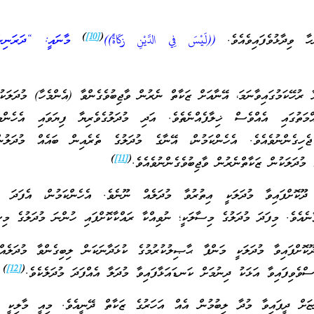
)
[10]
(
 ވިދާޅުވެފައިވެއެވެ.
((لَيْسَ فِي الدَّيْنِ زكَاةٌ))
މާނައީ: “ދަރަނިނ
ާ ރުހޭކަމުގައިވާނަމަ، އޭނާއަށް ޒަކާތް ނެރުން ވާޖިބުވެގެންވާ (އެންމެހާ) މުދަލަކު
ުއްމަތުގައި އެއްވެސް ޚިލާފެއްނެތެވެ. އަދި މުދަލުގެވެރިޔާ ފިޔަވައި އެހެންމ
ޖެހިގެންނުވެއެވެ. އެހެންކަމުން، އޭނާގެ މުދަލުގެ ތެރެއިން ބައެއް މުދަލުނ
)
[11]
(
 މުދަލަކުން ޒަކާތްނެރުން ވާޖިބުވެގެންނުވެއެވެ.
 ދޫކޮށްފައިވާ މުދަލަކީ އިތުރުވާ މުދަލެއް ނޫނެވެ. އެހެންކަމުން، އެފަދަ މު
ނެއެވެ. މިފަދަ މުދަލުގެ މިސާލަކީ؛ ނުވިއްކާ ރައްކާކޮށްފައި ހުންނަ މުދަލުގެ މިސ
ޫކޮށްފައިވާ މުދަލަކީ މަންފާ ޙާޞިލުކުރުމުގެ ކުޅަދާނަކަން ލިބިގެންވާ މުދަލެއ
)
[12]
(
ސްވެވިފައިވާ އަޅަކު ދިނުމަށް ކަނޑައަޅާފައިވާ މުދަލާ އެއްފަދަ މުދަލެކެވެ.
ޏަށް ދީފައިވާ މުދާ ލިބުމުން އެއް އަހަރުގެ ޒަކާތް ދޭނީއެވެ. މިއީ މާލިކީ މަ