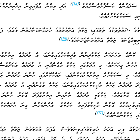
)
[14]
(
ަލަފުންގެ ބަސްފުޅުވެސްމެއެވެ.
އަދި އިބްނު ޢުޘައިމީން އިޚްތިޔާރުކުރައ
ި ސަބަބުތަކާހުރެއެވެ.
ުގެ ޝަރުޠުތަކުގެ ތެރޭގައި؛ ޒަކާތް އަދާކުރުމުގެ ކުޅަދާނަކަންހުރުން ވެއެވެ. ފަހ
)
[16]
(
ިބިއްޖެނަމަ، ޒަކާތް އަދާކުރަންޖެހޭނެއެވެ.
 ކޮންމެ އަހަރަކަށް ޒަކާތްދިނުން ވާޖިބުކަމުގައިވާނަމަ، އެ މުދަލުގެ އިތުރުވު
އި އެހެން މީހަކަށެވެ. މި ޙާލަތުގައި ޒަކާތް ވެގެންދާނީ، އެ މުދަލެއް އަބަދުވެސް
ެވެ. މި ސަބަބާހުރެ، އިތުރުކުރުމަކާނުލައި، ރައްކާކޮށްފައި ހުންނަ މުދަލުން ޒަ
ަދަ މުދަލުން ޒަކާތް ވާޖިބުކުރާކަމުގައިވާނަމަ، ޒަކާތް ވެގެންދާނީ އެ މުދަލެއް އ
ްގެ ގޮތުގައެވެ. ޒަކާތަކީ މުދަލުގެ ތެރެއިން އިތުރުވާފަދަ ގޮތަށް ހުންނަ މ
ައިވެރިވުމުގެ ގޮތުން ވާޖިބުވެފައިވާ ކަމެކެވެ. އެހެންކަމުން، ގިނަ ޙާލަތްތަކު
)
[17]
(
އި ޒަކާތްނުވާނެއެވެ.
ދަލެއް ވިހި އަހަރު ހުރިކަމުގައިވީނަމަވެސް، އެފަދަ މުދަލަކުން ޒަކާތް ދައްކ
ހެނީ، ބަލަންޖެހޭނީ ޙައުލު (އަހަރު) ގެ ދެ ކޮޅު (އެބަހީ؛ ޙައުލު ގުނަންފަށ