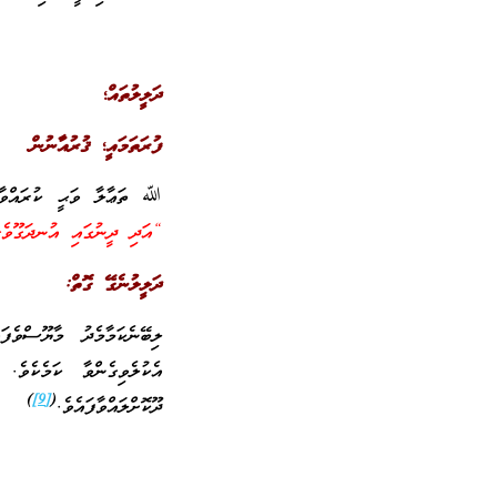
ދަލީލުތައް
؛
ފުރަތަމައީ؛ ޤުރުއާނުން
ﷲ ތަޢާލާ ވަޙީ ކުރައްވާފ
“އަދި ދީނުގައި އުނދަގޫވެގެ
ދަލީލުނެގޭ ގޮތް:
ލިބޭނެކަމާމެދު މާޔޫސްވެފ
އެކުލެވިގެންވާ ކަމެކެވ
)
[9]
(
ދޫކޮށްލައްވާފައެވެ.