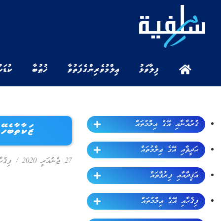
ފިލާވަޅު
ޢިލްމުވެރިންގެ ފަތުވާ
ޚުޠުބާ
ކުޑަކ
ޤުރުއާނާއި އޭގެ ޢިލްމުތައް
ޒަކާތާބެހޭ ފިޤްހު (11): ދަރަންޏަށ
ޙަދީޘާއި އޭގެ ޢިލްމުތައް
27 ޖެނުއަރީ 2020
/
ފިޤުހ
ޢަޤީދާއާއި ފިރުޤާތައް
ފިޤުހާއި އޭގެ ޢިލްމުތައް