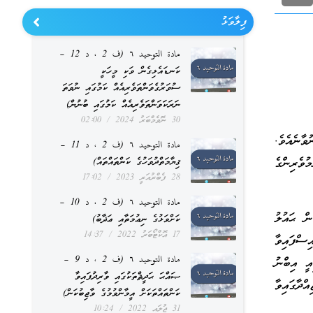
ފިލާވަޅު
مادة التوحيد ٦ (ف 2 ، د 12 –
ކަނޑައެޅިގެން ވަކި މީހަކީ
ސުވަރުގެވަންތަވެރިއެއް ކަމުގައި ނުވަތަ
ނަރަކަވަންތަވެރިއެއް ކަމުގައި ބުނުން)
30 ނޮވެމްބަރު 2024
02:00
ވާނެއެވެ.
مادة التوحيد ٦ (ف 2 ، د 11 –
ވެރިންގެ
ޤިޔާމަތްދުވަހުގެ ކަންތައްތައް)
28 ފެބްރުއަރީ 2023
17:02
مادة التوحيد ٦ (ف 2 ، د 10 –
ން ޙައުލު
ކަށްވަޅުގެ ނިޢުމަތާއި ޢަޛާބު)
17 އޮކްޓޯބަރު 2022
14:37
ސްފައިވާ
مادة التوحيد ٦ (ف 2 ، د 9 –
ީ އިބްނު
ޞައްޙަ ޙަދީޘްތަކުގައި ވާރިދުފައިވާ
ްދާގައިވާ
ކަންތައްތަކަށް އީމާންވުމުގެ ވާޖިބުކަން)
31 ޖުލައި 2022
10:24