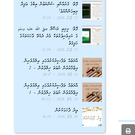
ފޮތް: ޤުރުއާނާއި ސުންނަތުން ތިބާގެ ޢަޤީދާ
ލިބިގަންނާށެވެ!
21 ޖޫން 2026
13:28
ފޮތް: ކީރިތި ރަސޫލާ صلى الله عليه وسلم
ގެ ކައިވެނިފުޅުތަކާ މެދު ދެކެވޭ ވާހަކަތަކުގެ
ޙަޤީޤަތް
21 ޖޫން 2026
12:39
އާޔަތެއް ތަފްސީރުކުރުމުގައި ޢިލްމުވެރިން
އިޖްމާޢުވުން ނުވަތަ ޚިލާފުވުން – 2
31 މާޗް 2026
08:17
އާޔަތެއް ތަފްސީރުކުރުމުގައި ޢިލްމުވެރިން
އިޖްމާޢުވުން ނުވަތަ ޚިލާފުވުން – 1
25 މާޗް 2026
08:22
ޢީދު ފާހަގަކުރުން
19 މާޗް 2026
16:23