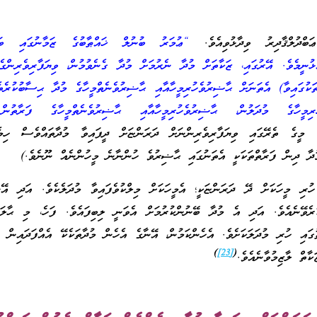
ަބްދުލްޤާދިރު ވިދާޅުވިއެވެ.
“ޢުމަރު ބުނުލް ޚައްޠާބުގެ ޒަމާނުގައި ބައި
ުޅުނީމެވެ. އޭރުގައި، ޒަކާތަށް މުދާ ނެރުމަށް މުދާ ގެނެވުމުން، ވިޔަފާރިވެރިންގެ
ތަކުގައިވާ) އެތަނަށް ޙާޟިރުވެހުރިމީހާއާއި ޙާޟިރުވެނެތްމީހާގެ މުދާ ޙިސާބުކުރެތ
ުރިމީހާގެ މުދަލުން، ޙާޟިރުވެހުރިމީހާއާއި ޙާޟިރުވެނެތްމީހާގެ ފަރާތުނ
މީގެ ތެރޭގައި ވިޔަފާރިވެރިންނަށް ދަރަންޏަށް ދީފައިވާ މުދާތައްވެސް ހިމެނ
ުދާ ދިން ފަރާތްތަކަކީ އެތަނުގައި ޙާޟިރުވެ ހުންނާނެ މީހުންނެއް ނޫނެވެ.)
ހުރި މީހަކަށް ދޭ ދަރަންޏަކީ؛ އެމީހަކަށް މިލްކުވެފައިވާ މުދަލެކެވެ. އަދި އޭ
ރެވޭނެއެވެ. އަދި އެ މުދާ ބޭނުންކުރުމަށް އެވަނީ ލިބިފައެވެ. ފަހެ، މި ޙާލަތ
ގައި ހުރި މުދަލަކަށެވެ. އެހެންކަމުން، އޭނާގެ އެހެން މުދާތަކެކޭ އެއްފަދައިން ދ
)
[23]
(
ކާތް ލާޒިމުވާނެއެވެ.