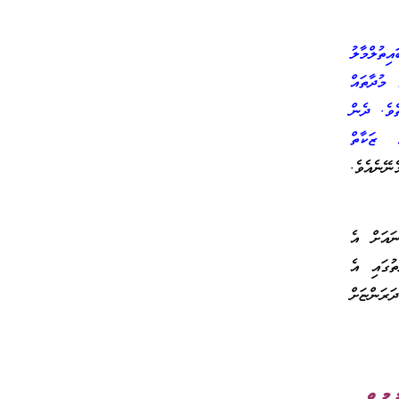
ތުލްމާލު
 މުދާތައް
ެވެ. ދެން
ް ޒަކާތް
ޭނެއެވެ.
ނައަށް އެ
ުގައި އެ
ަރަންޏަށް