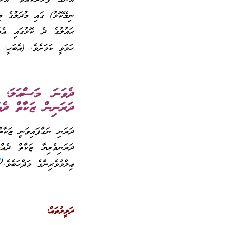
ނިމޭކޮޅު) ގައި މުދަލުގެ މި
ޙައުލުގެ ދެ ކޮޅުގައި އެވަ
ހަމަވީ ކަމަށެވެ. (އެބަހީ؛ 
ދެވަނަ މަސްއަލަ؛ ޒ
ދަރަނިން ޒަކާތް ދެއ
ދަރަނި ނަގާފައިވަނީ ޒަކާތ
ދަރަނިވެރިޔާ ޒަކާތް ދެއް
]
(
ޢިލްމުވެރިންގެ މަޛްހަބެވެ.
ދަލީލުތައް
؛