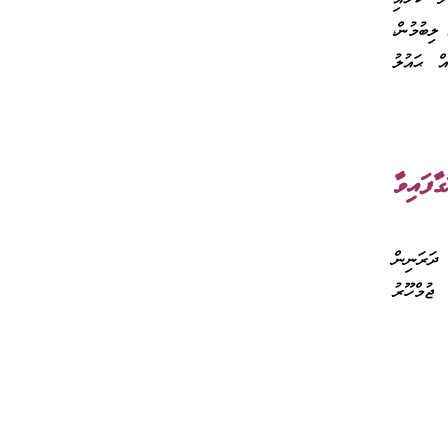
ލިބުމުން،
އް ޙައުލު
ފައިވާ
 ދަރަނިން
ޖުމްހޫރު