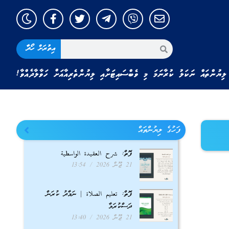
އިތުރަށް ހޯދާ
ލިޔުންތައް ނަކަލު ކުރާނަމަ މި ވެބްސައިޓަށާއި ލިޔުންތެރިއާއަށް ހަވާލާދެއްވާ!
ފަހުގެ ލިޔުންތައް
ފޮތް: شرح العقيدة الواسطية
21 ޖޫން 2026
13:54
ފޮތް: تعليم الصلاة | ނަމާދު ކުރަން
ދަސްކުރަމާ
21 ޖޫން 2026
13:40