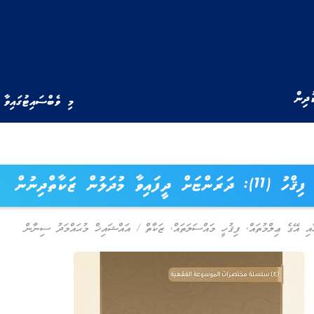
ުދިން
މި ވެބްސައިޓުގައިވާ 
ް ދީފައިވާ މުދަލުން ޒަކާތްދިނުން
ާއި އޭގެ ޢިލްމުތައް
,
ފިޤުހީ މައްސަލަތައް
,
ޒަކާތް
/
އައްޝައިޚް މުޙައްމަދު ސިނާން