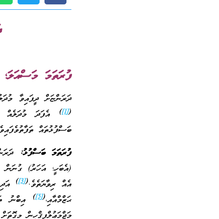
ދ
ފުރަތަމަ މަސްއަލަ؛ ލ
ދަރަންޏަށް ދީފައިވާ މުދަލ
)
[1]
(
އެފަދަ މުދަލެއް ފަހ
ބަސްފުޅުތައް ތަފާތުވެފައިވ
ފުރަތަމަ ބަސްފުޅު:
ދަރަންޏ
(އެބަހީ؛ އަހަރު) ގުނަން ފ
)
[3]
(
އެއް ރިވާޔަތެވެ.
އަދި މ
)
[5]
(
ޙަޒްމްއާއި،
އިބްނު ތައި
މަޖްމަޢުލްފިޤްހީން މިގޮތަށް