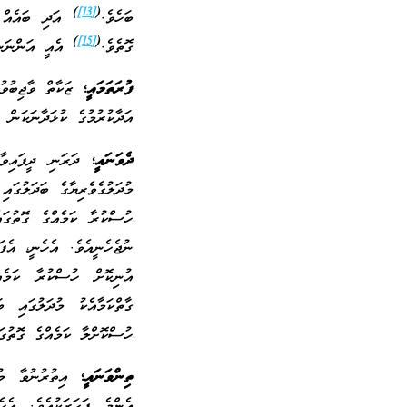
)
[13]
(
ބަހެވެ.
އަދި ބައެއް ސ
)
[15]
(
ގޮތެވެ.
އެއީ އަންނަނިވ
ފުރަތަމައީ؛
ޒަކާތް ވާޖިބުވުމ
އަދާކުރުމުގެ ކުޅަދާނަކަން ލ
ދެވަނައީ؛
ދަރަނި ދީފައިވާ
މުދަލުގެވެރިޔާގެ ބަދަލުގަ
ހުސްކުރާ ކަމެއްގެ ގޮތުގައ
ނުޖެހެނީއެވެ. އެހެނީ، އެފ
އުނިކޮށް ހުސްކުރާ ކަމެއ
ގާތްކަމާއެކު މުދަލުގައި ބ
ހުސްކޮށްލާ ކަމެއްގެ ގޮތުގަ
ތިންވަނައީ؛
އިތުރުނުވާ މު
އެންމެ ފަހަރަކުއެވެ. އެ