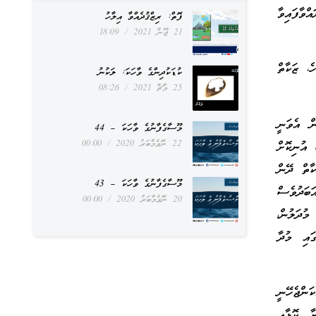
ްވާފައިވާ
ފޮތް: ރިޒްޤުދެއްވާ އިލާހު
21 ޖޫން 2021
18:09
ެ، ޒަކާތް
ކުޑަކުދިންގެ ވާހަކަ: ލަކުނު
25 މާޗް 2021
08:26
ން އެވަނީ
މޫސާގެފާނުގެ ވާހަކަ – 44
22 ނޮވެމްބަރު 2020
00:00
 އުނިކޮށް
ކާތް ދޭން
މޫސާގެފާނުގެ ވާހަކަ – 43
ަބަދުވެސް
20 ނޮވެމްބަރު 2020
00:00
ުދަލުން،
ގައި މުދާ
ަންޖެހޭނީ
ާ ކޮޅާއި