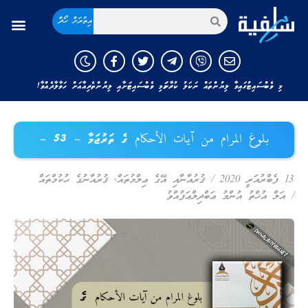
އިތުރަށް ހޯދާ
މި ވެބްސައިޓުގައިވާ ލިޔުންތައް ނަކަލު ކުރާނަމަ މި ވެބްސައިޓަށާއި ލިޔުންތެރިއާއަށް ހަވާލާދެއްވާ!
بلوغ المرام من آيات الأحكام ގެ ތަރުޖަމާ – 53 –
13 ފެބްރުއަރީ 2020
/
ޤުރުއާނާއި އޭގެ ޢިލްމުތައް
,
ޤުރުއާނުގެ ޙުކުމްތައް
/
އަލް އުޚްތު އުންމު ޢަބްދިލްޢަފުއްވު