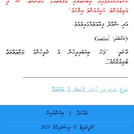
ކަނޑައަޅުއްވާފައިވާ ޢިބުރަތްތެރި ޢުޤޫބާތެއްގެ ގޮތުންނެވެ. ﷲ އީ
ޢަޒިޒުވަންތަ، ޙަކީމުވަންތަ އިލާހެވެ.”
އަދި ޝާއްޛު ޤިރާއަތެއްގައިވެއެވެ.
﴿فَاقْطَعُوا
أيمانهما
﴾
މާނައީ: “ފަހެ، ތިޔަބައިމީހުން އެ ދެމީހުންގެ
ކަނާއަތްތައް
ބުރިކުރާށެވެ!”
_______________________________________
بلوغ المرام من آيات الأحكام ގެ ތަރުޖަމާ
ތަޢާރަފް
ލިޔުންތެރިން
ކޮޕީރައިޓް © ދިސަލަފިއްޔާ 2023