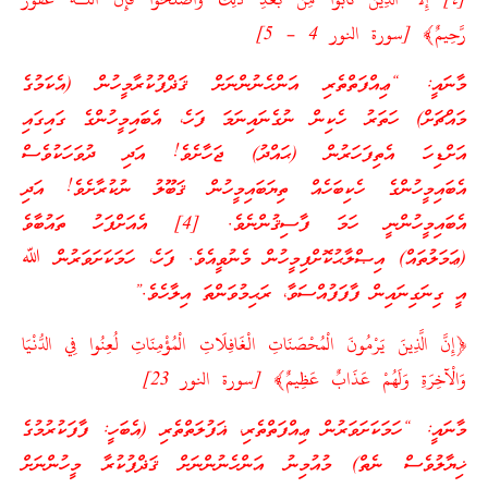
[٤] إِلَّا الَّذِينَ تَابُوا مِن بَعْدِ ذَٰلِكَ وَأَصْلَحُوا فَإِنَّ اللَّـهَ غَفُورٌ
رَّحِيمٌ﴾ [سورة النور 4 – 5]
މާނައީ: “ޢިއްފަތްތެރި އަންހެނުންނަށް ޤަޛްފުކުރާމީހުން (އެކަމުގެ
މައްޗަށް) ހަތަރު ހެކިން ނުގެނައިނަމަ ފަހެ، އެބައިމީހުންގެ ގައިގައި
އަށްޑިހަ އެތިފަހަރުން (ޙައްދު) ޖަހާށެވެ! އަދި ދުވަހަކުވެސް
އެބައިމީހުންގެ ހެކިބަހެއް ތިޔަބައިމީހުން ޤަބޫލު ނުކުރާށެވެ! އަދި
އެބައިމީހުންނީ ހަމަ ފާސިޤުންނެވެ. [4] އެއަށްފަހު ތައުބާވެ
(ޢަމަލުތައް) އިޞްލާޙުކޮށްފިމީހުން މެނުވީއެވެ. ފަހެ، ހަމަކަށަވަރުން ﷲ
އީ ގިނަގިނައިން ފާފަފުއްސަވާ، ރަޙިމުވަންތަ އިލާހެވެ.”
﴿إِنَّ الَّذِينَ يَرْمُونَ الْمُحْصَنَاتِ الْغَافِلَاتِ الْمُؤْمِنَاتِ لُعِنُوا فِي الدُّنْيَا
وَالْآخِرَةِ وَلَهُمْ عَذَابٌ عَظِيمٌ﴾ [سورة النور 23]
މާނައީ: “ހަމަކަށަވަރުން ޢިއްފަތްތެރި، ޣަފުލަތްތެރި (އެބަހީ: ފާފަކުރުމުގެ
ޚިޔާލުވެސް ނެތް) މުއުމިނު އަންހެނުންނަށް ޤަޛްފުކުރާ މީހުންނަށް