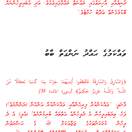
ދުނިޔެއާއި އާޚިރަތުގައި ލަޢުނަތް ލައްވާފައިވެއެވެ. އަދި އެބައިމީހުންނަށް
ބޮޑުވެގެންވާ ޢަޛާބު ހުށްޓެވެ.”
ވައްކަމުގެ ޙައްދު ނަންގަތް ބާބު
﴿وَالسَّارِقُ وَالسَّارِقَةُ فَاقْطَعُوا أَيْدِيَهُمَا جَزَاءً بِمَا كَسَبَا نَكَالًا مِّنَ
اللَّـهِ ۗ وَاللَّـهُ عَزِيزٌ حَكِيمٌ﴾ [سورة المائدة 38]
މާނައީ: “ވައްކަންކުރާ ފިރިހެނާއާއި ވައްކަންކުރާ އަންހެނާ (ދަންނާށެވެ!)
ފަހެ، ތިޔަބައިމީހުން އެ ދެމީހުންގެ އަތްތައް ބުރިކުރާށެވެ! (އެއީ) އެ ދެ
މީހުން ކުޅަކަންތަކުގެ ޖަޒާއަކަށް ﷲ ގެ ޙަޟްރަތުން