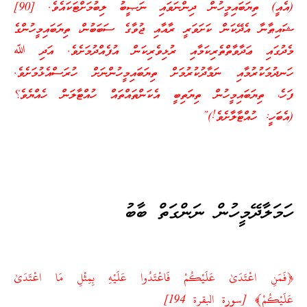
(އެއީ) ތިޔަބައިމީހުން ދިންނަވައި ނަޞީބު ލިބުމަށްޓަކައެވެ. [90]
ޝައިޠާނާ އެދޭކަން ކަށަވަރީ ރާއާއި ޖުވާގެ ސަބަބުން، ތިޔަބައިމީހުންގެ
މެދުގައި ޢަދާވާތްތެރިކަމާއި ރުޅިވެރިކަން އުފެއްދުމަށެވެ. އަދި ﷲ
ހަނދުމަކުރުމާއި ނަމާދުކުރުމަށް ތިޔަބައިމީހުންނަށް ހުރަސްއެޅުމަށެވެ.
ފަހެ، ތިޔަބައިމީހުން ތިޔަތިބީ އެކަންތައްތައް ހުއްޓާލަން ހެއްޔެވެ؟
(އެބަހީ: ހުއްޓާލާށެވެ!)”
ހަމަލާދޭމީހުން ނަންގަތް ބާބު
﴿فَمَنِ اعْتَدَىٰ عَلَيْكُمْ فَاعْتَدُوا عَلَيْهِ بِمِثْلِ مَا اعْتَدَىٰ
عَلَيْكُمْ﴾ [سورة البقرة 194]