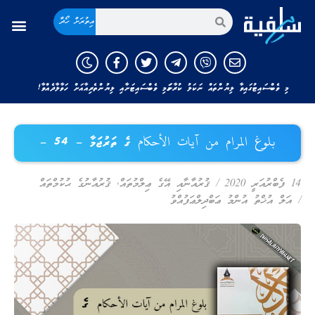
އިތުރަށް ހޯދާ
މި ވެބްސައިޓުގައިވާ ލިޔުންތައް ނަކަލު ކުރާނަމަ މި ވެބްސައިޓަށާއި ލިޔުންތެރިއާއަށް ހަވާލާދެއްވާ!
بلوغ المرام من آيات الأحكام ގެ ތަރުޖަމާ – 54 –
14 ފެބްރުއަރީ 2020
/
ޤުރުއާނާއި އޭގެ ޢިލްމުތައް
,
ޤުރުއާނުގެ ޙުކުމްތައް
/
އަލް އުޚްތު އުންމު ޢަބްދިލްޢަފުއްވު