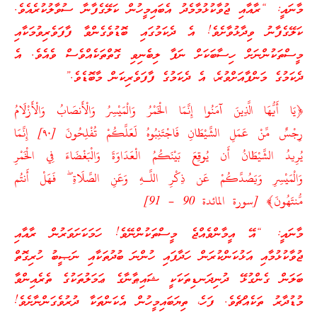
މާނައީ: “ރާއާއި ޖުވާކުޅުމާމެދު އެބައިމީހުން ކަލޭގެފާނާ ސުވާލުކުރެއެވެ.
ކަލޭގެފާނު ވިދާޅުވާށެވެ! އެ ދެކަމުގައި ބޮޑުވެގެންވާ ފާފަވެރިވުމަކާއި
މީސްތަކުންނަށް ހިސާބަކަށް ނަފާ ލިބެނިވި ގޮތްތަކެއްވެސް ވެއެވެ. އެ
ދެކަމުގެ މަންފާއަށްވުރެ، އެ ދެކަމުގެ ފާފަވެރިކަން މާބޮޑެވެ.”
﴿يَا أَيُّهَا الَّذِينَ آمَنُوا إِنَّمَا الْخَمْرُ وَالْمَيْسِرُ وَالْأَنصَابُ وَالْأَزْلَامُ
رِجْسٌ مِّنْ عَمَلِ الشَّيْطَانِ فَاجْتَنِبُوهُ لَعَلَّكُمْ تُفْلِحُونَ [٩٠] إِنَّمَا
يُرِيدُ الشَّيْطَانُ أَن يُوقِعَ بَيْنَكُمُ الْعَدَاوَةَ وَالْبَغْضَاءَ فِي الْخَمْرِ
وَالْمَيْسِرِ وَيَصُدَّكُمْ عَن ذِكْرِ اللَّـهِ وَعَنِ الصَّلَاةِ ۖ فَهَلْ أَنتُم
مُّنتَهُونَ﴾ [سورة المائدة 90 – 91]
މާނައީ: “އޭ އީމާންވެއްޖެ މީސްތަކުންނޭވެ! ހަމަކަށަވަރުން ރާއާއި
ޖުވާކުޅުމާއި އަޅުކަންކުރަން ހަދާފައި ހުންނަ ބުދުތަކާއި ނަޞީބު ހުރިގޮތް
ބަލަން ގެންގުޅޭ ދުނިދަނޑިތަކަކީ ޝައިޠާނާގެ ޢަމަލުތަކުގެ ތެރެއިންވާ
މުޑުދާރު ތަކެއްޗެވެ. ފަހެ، ތިޔަބައިމީހުން އެކަންތަކާ ދުރުވެގަންނާށެވެ!