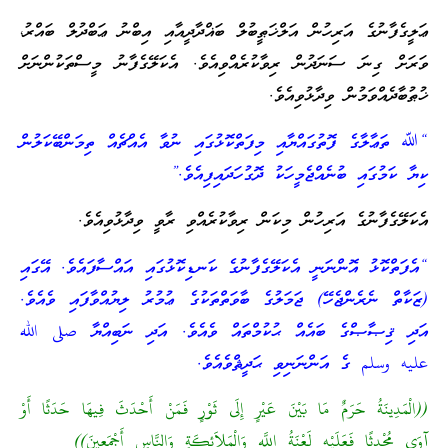
ޢަލީގެފާނުގެ އަރިހުން އަލްޚަޠީބުލް ބަޣްދާދީއާއި އިބްނު ޢަބްދުލް ބައްރު،
ވަރަށް ގިނަ ސަނަދުން ރިވާކުރެއްވިއެވެ. އެކަލޭގެފާނު މީސްތަކުންނަށް
ޚުޠުބާދެއްވަމުން ވިދާޅުވިއެވެ.
“ﷲ ތަޢާލާގެ ފޮތުގައްޔާއި މިފަތްކޮޅުގައި ނުވާ އެއްޗެއް ތިމަންބޭކަލުން
ކިޔާ ކަމުގައި ބުނެއްޖެމީހަކު ދޮގުހަދައިފިއެވެ.”
އެކަލޭގެފާނުގެ އަރިހުން މިކަން ރިވާކުރެއްވި ރާވީ ވިދާޅުވިއެވެ.
“އެފަތްކޮޅު އޮންނަނީ އެކަލޭގެފާނުގެ ކަނޑިކޮޅުގައި އައްސާފައެވެ. އޭގައި
(ޒަކާތް ނެރެންޖެހޭ) ޖަމަލުގެ ބާވަތްތަކުގެ ޢުމުރު ލިޔުއްވާފައި ވެއެވެ.
އަދި ޤިޞާޞްގެ ބައެއް ޙުކުމްތައް ވެއެވެ. އަދި ނަބިއްޔާ صلى الله
عليه وسلم ގެ އަންނަނިވި ޙަދީޘްވެއެވެ.
((الْمَدِينَةُ حَرَمٌ مَا بَيْنَ عَيْرٍ إِلَى ثَوْرٍ فَمَنْ أَحْدَثَ فِيهَا حَدَثًا أَوْ
آوَى مُحْدِثًا فَعَلَيْهِ لَعْنَةُ اللَّهِ وَالْمَلاَئِكَةِ وَالنَّاسِ أَجْمَعِينَ))