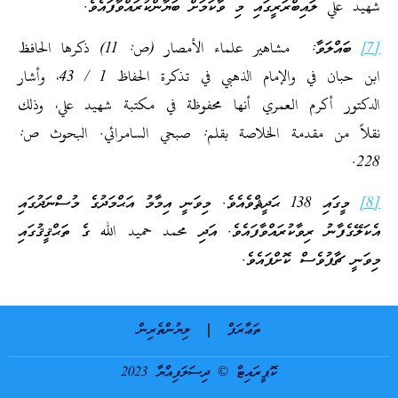
شهيد علي ލައިބްރަރީގައި މި ވާކަމަށް ބަޔާންކުރައްވާފައެވެ.
[7]
ބައްލަވާ: مشاهير علماء الأمصار (ص: 11) ذكرها الحافظ
ابن حبان في والإمام الذهبي في تذكرة الحفاظ 1 / 43، وأشار
الدكتور أكرم العمري أنها محفوظة في مكتبة شهيد علي، وذلك
نقلاً من مقدمة الخلاصة بقلم: صبحي السامرائي. البحوث ص:
228.
[8]
މީގައި 138 ޙަދީޘްވެއެވެ. މިވަނީ އިމާމު އަޙްމަދުގެ މުސްނަދުގައި
އެކަލޭގެފާނު ރިވާކުރައްވާފައެވެ. އަދި محمد حميد الله ގެ ތަޙްޤީޤުގައި
މިވަނީ ޗާޕުވެސް ކޮށްފައެވެ.
ތަޢާރަފް
ލިޔުންތެރިން
ކޮޕީރައިޓް © ދިސަލަފިއްޔާ 2023