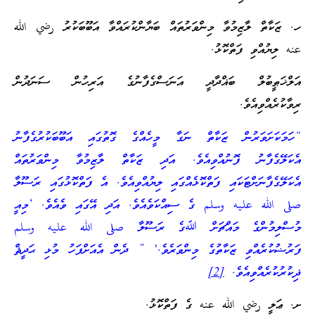
ހ. ޒަކާތް ލާޒިމުވާ މިންވަރުތައް ބަޔާންކުރައްވާ އަބޫބަކުރު رضي الله
عنه ލިޔުއްވި ފަތްކޮޅު.
އަލްޚަޠީބުލް ބަޣްދާދީ އަނަސްގެފާނުގެ އަރިހުން ސަނަދުން
ރިވާކުރެއްވިއެވެ.
“ހަމަކަށަވަރުން ޒަކާތް ނަގާ މީހެއްގެ ގޮތުގައި އަބޫބަކުރުގެފާނު
އެކަލޭގެފާނު ފޮނުއްވިއެވެ. އަދި ޒަކާތް ލާޒިމުވާ މިންވަރުތައް
އެކަލޭގެފާނަށްޓަކައި ފަތްކޮޅެއްގައި ލިޔުއްވިއެވެ. އެ ފަތްކޮޅުގައި ރަސޫލާ
صلى الله عليه وسلم ގެ ސިއްކަވެއެވެ. އަދި އޭގައި ވެއެވެ. ‘މިއީ
މުސްލިމުންގެ މައްޗަށް ﷲގެ ރަސޫލާ صلى الله عليه وسلم
ފަރުޟުކުރެއްވި ޒަކާތުގެ މިންވަރެވެ.’ ” ދެން އެއަށްފަހު މުޅި ޙަދީޘް
ޛިކުރުކުރެއްވިއެވެ.
[2]
ށ. ޢަލީ رضي الله عنه ގެ ފަތްކޮޅު.