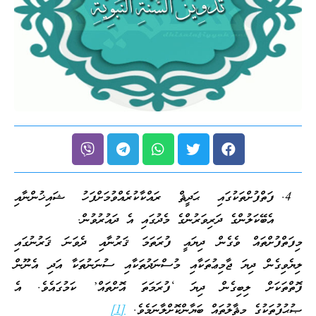
ފަތްފުށްތަކުގައި ޙަދީޘް ރައްކާކުރެއްވުމަށްފަހު ޝައިޚުންނާއި
އެބޭކަލުންގެ ދަރިވަރުންގެ މެދުގައި އެ ދައުރުވުން.
މިފަތްފުށްތައް ވެގެން ދިޔައީ ފުރަތަމަ ޤަރުނާއި ދެވަނަ ޤަރުނުގައި
ލިޔެވިގެން ދިޔަ ޖާމިޢުތަކާއި މުސްނަދުތަކާއި ސުނަނުތަކާ އަދި އެނޫން
ފޮތްތަކަށް ލިބިގެން ދިޔަ ‘ފުރަމަތަ އޮށްތައް’ ކަމުގައެވެ. އެ
ޞުޙުފުތަކުގެ މިޘާލުތައް ބަޔާންކޮށްލާނަމެވެ.
[1]