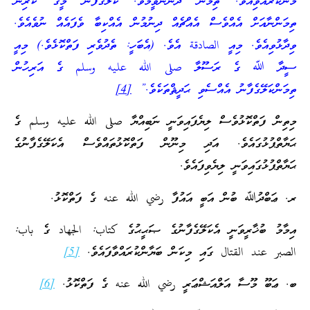
މަނާކުރެއްވިއެވެ. ތިމަން ދެންނެވީމެވެ. ކަލޭގެފާނު މީގެ ކުރިން
ތިމަންނާއަށް އެއްވެސް އެއްޗެއް ދިނުމުން އެއްކިބާ ވެފައެއް ނުވެއެވެ.
ވިދާޅުވިއެވެ. މިއީ الصادقة އެވެ. (އެބަހީ: ތެދުވެރި ފަތްކޮޅެވެ.) މިއީ
ސީދާ ﷲ ގެ ރަސޫލާ صلى الله عليه وسلم ގެ އަރިހުން
ތިމަންކަލޭގެފާނު އެއްސެވި ޙަދީޘްތަކެވެ.”
[4]
މިތިން ފަތްކޮޅުވެސް ލިޔެފައިވަނީ ނަބިއްޔާ صلى الله عليه وسلم ގެ
ޙަޔާތްޕުޅުގައެވެ. އަދި މިނޫން ފަތްކޮޅުތައްވެސް އެކަލޭގެފާނުގެ
ޙަޔާތްޕުޅުގައިވަނީ ލިޔެވިފައެވެ.
ރ. ޢަބްދުﷲ ބުން އަބީ އައުފާ رضي الله عنه ގެ ފަތްކޮޅު.
އިމާމު ބުޚާރީވަނީ އެކަލޭގެފާނުގެ ޞަޙީޙުގެ كتاب: الجهاد ގެ باب:
الصبر عند القتال ގައި މިކަން ބަޔާންކުރައްވާފައެވެ.
[5]
ބ. ޢަބޫ މޫސާ އަލްއަޝްޢަރީ رضي الله عنه ގެ ފަތްކޮޅު.
[6]