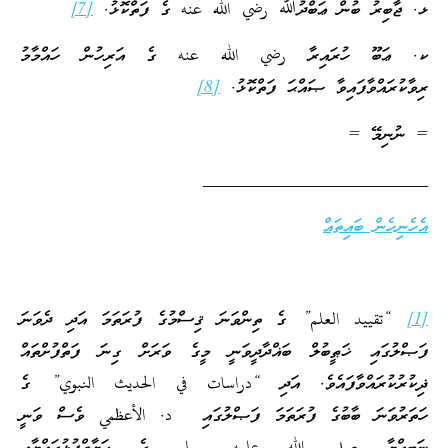
ޅ. ޖާބިރު ބުން ޢަބްދުﷲ رضي الله عنه ގެ ފަތްކޮޅު.
[7]
ކ. ޢަބޫ ހުރައިރާ رضي الله عنه ގެ އަރިހުން ހައްމާމު
ރިވާކުރައްވާފައިވާ ޞައްޙަ ފަތްކޮޅު.
[8]
= ނުނިމޭ =
_________________________
އެހެނިހެން ބައިތައް
[1]
“تقييد العلم” ގެ ތިންވަނަ ޤިސްމުގެ ފުރަތަމަ އަދި ދެވަނަ
ފަޞްލުގައި ޚަޠީބުލް ބަޣްދާދީވަނީ މީގެ ވަރަށް ގިނަ ފަތްފުށްތައް
ޛިކުރުކުރައްވާފައެވެ. އަދި “دراسات في الحديث النبوي” ގެ
ހަތަރުވަނަ ބާބުގެ ފުރަތަމަ ފަޞްލުގައި د. الأعظمي ވެސް ވަނީ