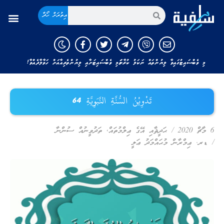
އިތުރަށް ހޯދާ
މި ވެބްސައިޓުގައިވާ ލިޔުންތައް ނަކަލު ކުރާނަމަ މި ވެބްސައިޓަށާއި ލިޔުންތެރިއާއަށް ހަވާލާދެއްވާ!
تَدْوِيْنُ السُّنَّةِ النَّبَوِيَّةِ 64
6 މާޗް 2020
/
ޙަދީޘާއި އޭގެ ޢިލްމުތައް
,
ތަދުވީނުއް ސުންނާ
/
ޑރ. ޢިމްރާން މުޙައްމަދު ޢަލީ