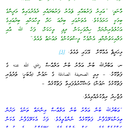
މާނައީ: ”ޢައިރު ފަރުބައާއި ޘައުރު ފަރުބަދައާއި ދެމެދުގައިވާ މަދީނާގެ
ބިމަކީ ޙަރަމެކެވެ. އެތަނުގައި ބިދުޢަ ހަދާ މީހާއަށާއި ބިދުޢައިގެ
އަހުލުވެރިންނަށް ހިޔާވަހިކަން ދީފި މީހަކަށް، ފަހެ ﷲ އާއި
މަލާއިކަތުންނާއި އެންމެހާ މީސްތަކުންގެ ލަޢުނަތް ވެއެވެ.”
މިޙަދީޘް އެއްކޮށް އޭގައި ވެއެވެ.
[3]
ނ. ޢަބްދުﷲ ބުން ޢަމްރު ބުން އަލްޢާޞް رضي الله عنه ގެ
ފަތްކޮޅު. – މިއީ الصحيفة الصادقة ގެ ނަމުން (އެބަހީ: ތެދުވެރި
ފަތްކޮޅުގެ ނަމުން) މަޝްހޫރުވެފައިވާ ފަތްކޮޅެއް –
މުޖާހިދު ރިވާކުރެއްވިއެވެ.
“ޢަބްދުﷲ ބުން ޢަމްރު ބުން އަލްޢާޞް އިންނަވާ ތަނުގެ ދަށުން
ތިމަންކަލޭގެފާނު ފަތްކޮޅެއް ނެންގެވީމެވެ. ފަހެ އެކަލޭގެފާނު އެކަން