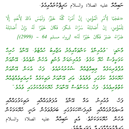
ނަބިއްޔާ عليه الصلاة والسلام ޙަދީޘްކުރެއްވިއެވެ.
«عَجَبًا لِأَمْرِ الْمُؤْمِنِ، إِنَّ أَمْرَهُ كُلَّهُ خَيْرٌ، وَلَيْسَ ذَاكَ لِأَحَدٍ إِلَّا
لِلْمُؤْمِنِ، إِنْ أَصَابَتْهُ سَرَّاءُ شَكَرَ، فَكَانَ خَيْرًا لَهُ، وَإِنْ أَصَابَتْهُ
ضَرَّاءُ، صَبَرَ فَكَانَ خَيْرًا لَهُ» [رواه مسلم 64 – (2999)]
މާނައީ: “މުއުމިނާގެ ކަންތަކާއިމެދު އަޖާއިބު ހުއްޓެވެ. އޭނާގެ ހުރިހާ
ކަމަކީވެސް ހެޔޮ ކަމެވެ. މުއުމިނަކަށް މެނުވީ އެހެން ނުވެއެވެ. އޭނާއަށް
އުފާވެރިކަމެއް ލިބިއްޖެއްޔާ ޝުކުރުކުރެއެވެ. ފަހެ، އެކަން އޭނާއަށް
ހެޔޮކަމެއް ކަމުގައި ވެދެއެވެ. އަދި އޭނާއަށް ދަތިކަމެއް ކުރިމަތިވެއްޖެއްޔާ
ކެތްތެރިވެއެވެ. ފަހެ، އެކަންވެސް އޭނާއަށް ހެޔޮކަމެއްކަމުގައި ވެއެވެ.”
ފަހެ، މުއުމިނު އަޅާ އޭނާގެ އުފަލުގައްޔާއި ދަތިކަމުގައްޔާއި
އުނދަގުލުގައްޔާއި ލުއިފަސޭހަކަމުގައި ބަދަލުވަމުން ދަނީ ހެޔޮކަމަކުން
އެހެން ހެޔޮކަމަކަށެވެ. އެއީ ނަބިއްޔާ عليه الصلاة والسلام
ޙަދީޘްކުރައްވާފައިވާ ފަދައިންނެވެ.