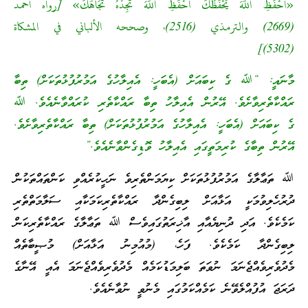
«احْفَظِ اللَّهَ يَحْفَظْكَ احْفَظِ اللَّهَ تَجِدْهُ تُجَاهَكَ» [رواه أحمد
(2669) والترمذي (2516)، وصححه الألباني في المشكاة
(5302)]
މާނައީ: “ﷲ ގެ ކިބައަށް (އެބަހީ: އެއިލާހުގެ އަމުރުފުޅުތަކަށް) ތިބާ
ރައްކާތެރިވާށެވެ. އޭރުން އެއިލާހު ތިބާ ރައްކާތެރި ކުރައްވާނެއެވެ. ﷲ
ގެ ކިބައަށް (އެބަހީ: އެއިލާހުގެ އަމުރުފުޅުތަކަށް) ތިބާ ރައްކާތެރިވާށެވެ.
އޭރުން ތިބާގެ ކުރިމަތީގައި އެއިލާހު ވޮޑިގެންވާނެއެވެ.”
ﷲ ތަޢާލާގެ އަމުރުފުޅުތަކަށް ކިޔަމަންތެރިވެ ނަހީކުރެއްވި ކަންތައްތަކުން
ދުރުހެލިވުމަކީ އަޅާއަށް ލިބިގެންދާ ރައްކާތެރިކަމަކާއި ސަލާމަތްތެރި
ކަމެކެވެ. އަދި ދުނިޔެއާއި އާޚިރަތުގައިވެސް ﷲ ތަޢާލާގެ ރައްކާތެރިކަން
ލިބިގެންދާ ކަމެކެވެ. ފަހެ، (މުއުމިނު އަޅާއަށް) މުޞީބާތެއް
މެދުވެރިވެއްޖެނަމަ ނުވަތަ ބަލިމަޑުކަމެއް މެދުވެރިވެއްޖެނަމަ އެއީ އޭނާގެ
ދަރަޖަ އުފުއްލެވޭނެ ކަމެއްކަމުގައި މެނުވީ ނުވާނެއެވެ.