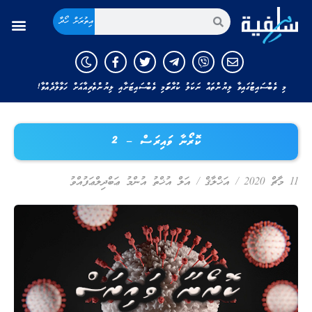
އިތުރަށް ހޯދާ
މި ވެބްސައިޓުގައިވާ ލިޔުންތައް ނަކަލު ކުރާނަމަ މި ވެބްސައިޓަށާއި ލިޔުންތެރިއާއަށް ހަވާލާދެއްވާ!
ކޮރޯނާ ވައިރަސް – 2
11 މާޗް 2020
/
އަޚްލާޤް
/
އަލް އުޚްތު އުންމު ޢަބްދިލްޢަފުއްވު