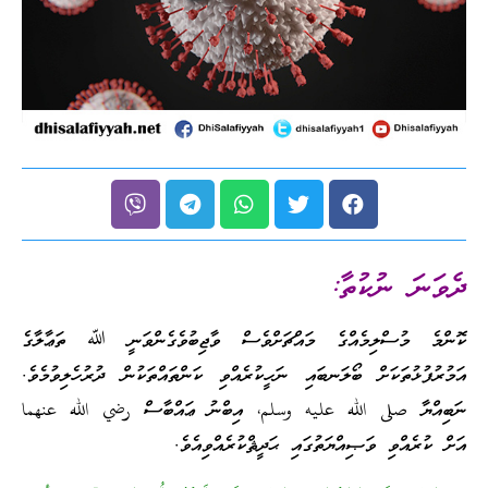
ދެވަނަ ނުކުތާ:
ކޮންމެ މުސްލިމެއްގެ މައްޗަށްވެސް ވާޖިބުވެގެންވަނީ ﷲ ތަޢާލާގެ
އަމުރުފުޅުތަކަށް ބޯލަނބައި ނަހީކުރެއްވި ކަންތައްތަކުން ދުރުހެލިވުމެވެ.
ނަބިއްޔާ صلى الله عليه وسلم، އިބްނު ޢައްބާސް رضي الله عنهما
އަށް ކުރެއްވި ވަޞިއްޔަތުގައި ޙަދީޘްކުރެއްވިއެވެ.