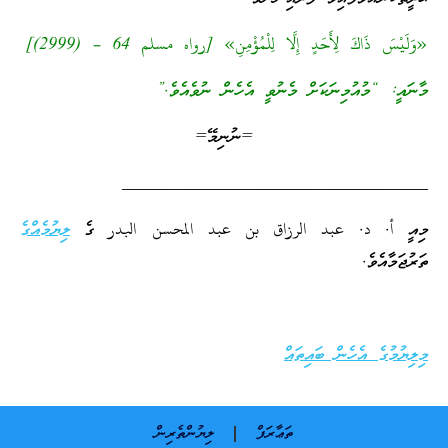
«وَلَيْسَ ذَاكَ لِأَحَدٍ إِلَّا لِلْمُؤْمِنِ» [رواه مسلم 64 – (2999)]
މާނައީ: “މުއުމިނަކަށް މެނުވީ އެހެން ނުވެއެވެ.”
=ނުނިމޭ=
__________________________________
މިއީ أ. د. عبد الرزاق بن عبد المحسن البدر ގެ
ލިޔުމެއްގެ
ތަރުޖަމާއެވެ.
މިލިޔުމުގެ އެހެން ބައިތައް
ތަޢާރަފް
ލިޔުންތެރިން