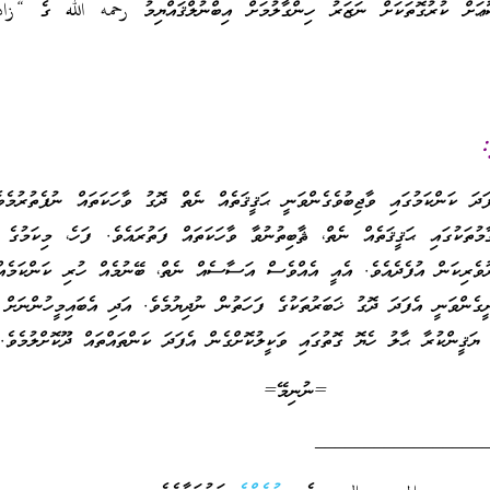
ޫޢަށް ކުރުގޮތަކަށް ނަޒަރު ހިންގާލުމަށް އިބްނުލްޤައްޔިމު رحمه الله ގެ “زاد
:
ަދަ ކަންކަމުގައި ވާޖިބުވެގެންވަނީ ޙަޤީޤަތެއް ނެތް ދޮގު ވާހަކަތައް ނުފެތުރުމެވ
މުތަކުގައި ޙަޤީޤަތެއް ނެތް، ޘާބިތުނުވާ ވާހަކަތައް ފަތުރައެވެ. ފަހެ، މިކަމުގެ
ުވެރިކަން އުފެދެއެވެ. އެއީ އެއްވެސް އަސާސެއް ނެތް، ބޭނުމެއް ހުރި ކަންކަމެއ
ީގެންވަނީ އެފަދަ ދޮގު ޚަބަރުތަކުގެ ފަހަތުން ނުދިޔުމެވެ. އަދި އެބައިމީހުންނަ
 ޔަޤީންކުރާ ޙާލު ހެޔޮ ގޮތުގައި ވަކީލުކޮށްގެން އެފަދަ ކަންތައްތައް ދޫކޮށްލުމެވެ.
=ނުނިމޭ=
_________________