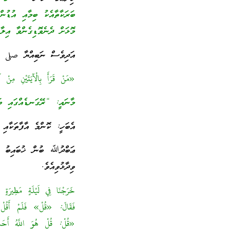
ބަރަކާތާއެކު ބިމާއި އުޑުނ
މޮޅަށް ދެނެވޮޑިގެންވާ އިލާ
އަދިވެސް ނަބިއްޔާ صلى ال
«مَنْ قَرَأَ بِالْآيَتَيْنِ مِنْ 
މާނައީ: “ރޭގަނޑެއްގައި ބަ
އެބަހީ: ކޮންމެ އާފާތަކާއި 
ޢަބްދުﷲ ބުން ޚުބައިބު رض
ވިދާޅުވިއެވެ.
خَرَجْنَا فِي لَيْلَةٍ مَطِيرَةٍ و
فَقَالَ: «قُلْ» فَلَمْ أَقُلْ
«قُلْ: قُلْ هُوَ اللَّهُ أَحَد