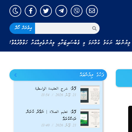
އިތުރަށް ހޯދާ
ލިޔުންތައް ނަކަލު ކުރާނަމަ މި ވެބްސައިޓަށާއި ލިޔުންތެރިއާއަށް ހަވާލާދެއްވާ!
ފަހުގެ ލިޔުންތައް
ފޮތް: شرح العقيدة الواسطية
21 ޖޫން 2026
13:54
ފޮތް: تعليم الصلاة | ނަމާދު ކުރަން
ދަސްކުރަމާ
21 ޖޫން 2026
13:40