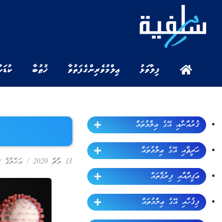
ފިލާވަޅު
ޢިލްމުވެރިންގެ ފަތުވާ
ޚުޠުބާ
ކުޑަކ
ޤުރުއާނާއި އޭގެ ޢިލްމުތައް
ޙަދީޘާއި އޭގެ ޢިލްމުތައް
13 މާޗް 2020
/
އަޚްލާޤް
/
ޢަޤީދާއާއި ފިރުޤާތައް
ފިޤުހާއި އޭގެ ޢިލްމުތައް