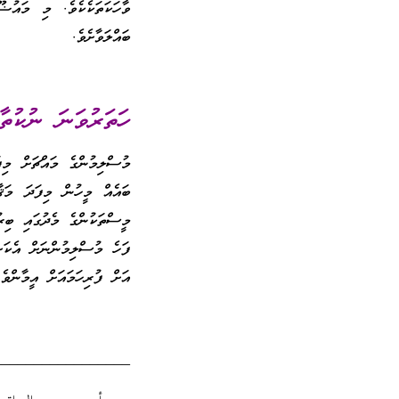
ވާހަކަތަކެކެވެ. މި މައުޟ
ބައްލަވާށެވެ.
ހަތަރުވަނަ ނުކުތާ
މުސްލިމުންގެ މައްޗަށް މިފ
ބައެއް މީހުން މިފަދަ މަޤާ
މީސްތަކުންގެ މެދުގައި ބިރ
ފަހެ މުސްލިމުންނަށް އެކަށ
އަށް ފުރިހަމައަށް އީމާންވެ
_________________