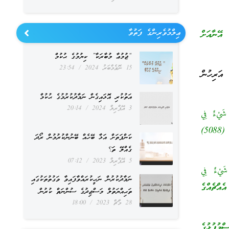
ޢިލްމުވެރިންގެ ފަތުވާ
އޭނާއަށް
“ޖުމުޢާ މުބާރަކާ” ކިޔުމުގެ ޙުކުމް
15 ނޮވެމްބަރު 2024
23:54
އަރިހުން
އަތުކުރި އޮޅައިގެން ނަމާދުކުރުމުގެ ޙުކުމް
3 އޭޕްރިލް 2024
20:14
 شَيْءٌ فِي
» [رواه أبو داود (5088)
ކަންފަތަށް އަޅާ ބޭހެއް ބޭނުންކުރުމުން ރޯދަ
ގެއްލޭ ތަ؟
5 އޭޕްރިލް 2023
07:12
َيْءٌ فِي
ނަމާދުކުރުން ނަހީކުރައްވާފައިވާ ވަގުތުތަކުގައި
އެއްޗެއްގެ
ތަޙިއްޔަތުލް މަސްޖިދުގެ ސުންނަތް ކުރުން
28 މާޗް 2023
18:00
މުފުޅުގެ