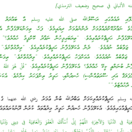
ޅުފޮއި ރެއެއްގައި ރަސޫލުﷲ صلى الله عليه وسلم އާ ބައްދަލު ކުރަ
މުވެ ނަމާދުކޮށްދެއްވުމަށް ދެންނެވުމަށް ދިޔައީމެވެ. ފަހެ، ތިމަންކަލޭގެފާނާ އެކ
ެކަލޭގެފާނު ޙަދީޘްކުރެއްވިއެވެ. “ތިޔަބައިމީހުން ނަމާދު ކޮށްފީމު ހެއްޔެވެ؟
ް ޖަވާބެއް ނުދެމެވެ. ދެން އެކަލޭގެފާނު ޙަދީޘްކުރެއްވިއެވެ. “ވިދާޅުވާށެވެ.”
 ޖަވާބެއް ނުދެމުއެވެ. އެއަށްފަހު ޙަދީޘްކުރެއްވިއެވެ. “ވިދާޅުވާށެވެ.” ތިމަންކ
ާނު ބުނަންވީ ކީކޭ ހެއްޔެވެ؟ އެކަލޭގެފާނު ޙަދީޘްކުރެއްވިއެވެ. “قُلْ هُوَ اللهُ أَ
ލްފަލަޤް އަދި ސޫރަތުއްނާސި) ހެނދުނާއި، ހަވީރު ތިންފަހަރު ކިޔާށެވެ. އެކަން
 ދާހުއްޓެވެ.””
 وسلم ޙަދީޘްކުރެއްވިކަމަށް ޢަބްދުﷲ ބުން ޢުމަރު رضي الله عنهما ގެ 
ދީޘެއްގައިވެއެވެ. އެކަލޭގެފާނު ހެނދުނާ ހަވީރު މިދުޢާތައް ކުރުން ދޫނުކުރައްވައެވ
فِيَةَ فِى الدُّنْيَا وَالآخِرَةِ، اللَّهُمَّ إِنِّى أَسْأَلُكَ الْعَفْوَ وَالْعَافِيَةَ فِى دِينِى وَدُنْيَ
ْرَاتِى، وَآمِنْ رَوْعَاتِى ، اللَّهُمَّ احْفَظْنِى مِنْ بَيْنِ يَدَىَّ وَمِنْ خَلْفِي وَعَنْ يَمِ