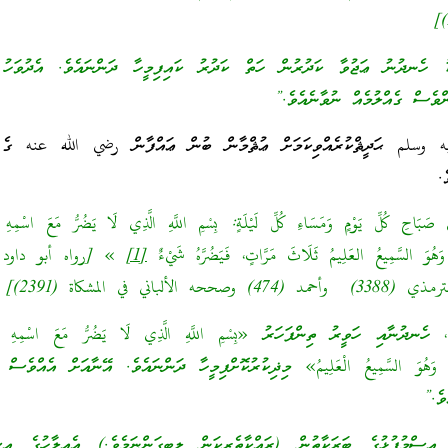
ު ހެނދުނު ޢަޖުވާ ކަދުރުން ހަތް ކަދުރު ކައިފިމީހާ ދަންނައެވެ. އެދުވަހު 
ްވެސް ގެއްލުމެއް ނުވާނެއެވެ.”
 وسلم ޙަދީޘްކުރެއްވިކަމަށް ޢުޘްމާން ބުން ޢައްފާން رضي الله عنه ގެ 
.
بَاحِ كُلِّ يَوْمٍ وَمَسَاءِ كُلِّ لَيْلَةٍ: بِسْمِ اللَّهِ الَّذِي لَا يَضُرُّ مَعَ اسْمِهِ
َهُوَ السَّمِيعُ العَلِيمُ ثَلَاثَ مَرَّاتٍ، فَيَضُرَّهُ شَيْءٌ
[1]
ހެނދުނާއި ހަވީރު ތިންފަހަރު «بِسْمِ اللَّهِ الَّذِي لَا يَضُرُّ مَعَ اسْمِهِ ش
اءِ وَهُوَ السَّمِيعُ الْعَلِيمُ» މިޛިކުރުކޮށްފިމީހާ ދަންނައެވެ. އޭނާއަށް އެއްވެސް 
ވެ.”
ސްމުފުޅުގެ ބަރަކާތުން (ރައްކާތެރިކަން ލިބިގަންނަމެވެ.) އެއިލާހުގެ އިސް