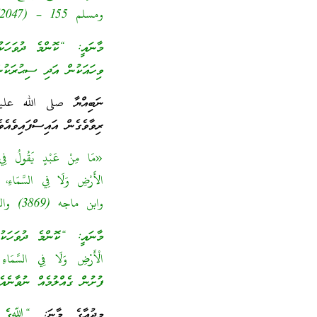
ومسلم 155 – (2047)]
މާނައީ: “ކޮންމެ ދުވަހަކ
ވިހައަކުން އަދި ސިޙުރަކުނ
ނަބިއްޔާ صلى الله عليه
ރިވާވެގެން އައިސްފައިވެއެވެ
«مَا مِنْ عَبْدٍ يَقُولُ فِي صَ
الأَرْضِ وَلَا فِي السَّمَاءِ، و
وابن ماجه (3869) والترمذي (3388) وأحمد (474) وصححه الألباني في المشكاة (2391)]
މާނައީ: “ކޮންމެ ދުވަހަކު، 
الْأَرْضِ وَلَا فِي السَّمَ
ފުށުން ގެއްލުމެއް ނުވާނެއެ
މިދުޢާގެ މާނަ:
“ﷲގެ އި