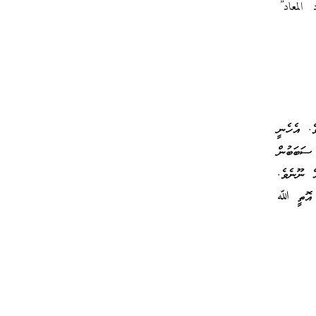
 المعاد”
ެ. އެހެނީ
 ސަބަބުން
ް ނޫނެވެ.
ށް އޮތީ ﷲ