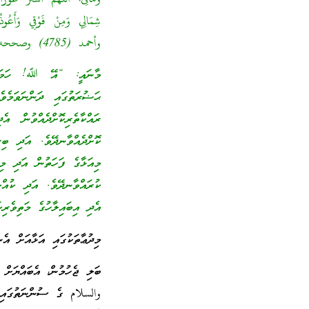
وأحمد (4785) وصححه الألباني في تخريج الكلم الطيب (27)]
މާނައީ: “އޭ ﷲ! ހަމަކަށަ
ޙަޟުރަތުގައި ދަންނަވަމެ
ރައްކާތެރިކޮށްދެއްވުން 
ކޮށްދެއްވާނދޭވެ. އަދި ބި
މިއަޅާގެ ފަހަތުން އަދި މި
ކުރައްވާނދޭވެ. އަދި ކުއްލ
އެދި އިބައިލާހުގެ މަތިވެރި
މިދުޢާތަކުގައި އަޅާއަށް އެ
ބަލި ޖެހުމުން، އެބައްޔަށް
والسلام ގެ ސުންނަތުގައި ބ