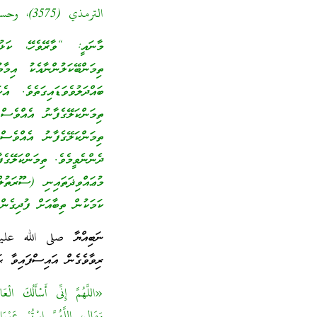
الترمذي (3575)، وحسنه الألباني في صحيح وضعيف الترمذي]
މާނައީ: “ވާރޭވެހޭ، ކަ
ތިމަންބޭކަލުންނާއެކު އިމާ
ބައްދަލުވެވަޑައިގަތެވެ. އ
ތިމަންކަލޭގެފާނު އެއްވެސ
ތިމަންކަލޭގެފާނު އެއްވެސް
ދެންނެވީމެވެ. ތިމަންކަލޭގެފ
މުޢައްވިޛަތައިނި (ސޫރަތު
ކަމަކުން ތިބާއަށް ފުދިގެން
ނަބިއްޔާ صلى الله عليه
ރިވާވެގެން އައިސްފައިވާ ޙަ
«اللَّهُمَّ إِنِّى أَسْأَلُكَ الْعَا
وَمَالِى، اللَّهُمَّ اسْتُرْ عَو