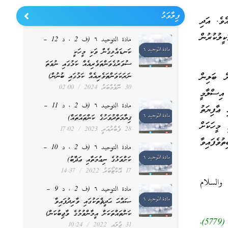
ފިލާވަޅު
ެވެ. އަދި
ލުކުރުން
مادة التوحيد ٦ (ف 2 ، د 12 –
ކަނޑައެޅިގެން ވަކި މީހަކީ
ސުވަރުގެވަންތަވެރިއެއް ކަމުގައި ނުވަތަ
ް ބަލިން
ނަރަކަވަންތަވެރިއެއް ކަމުގައި ބުނުން)
30 ނޮވެމްބަރު 2024
02:00
 އިސްލާމީ
مادة التوحيد ٦ (ف 2 ، د 11 –
 ޢާފިޔަތު
ޤިޔާމަތްދުވަހުގެ ކަންތައްތައް)
މީހަކަށް
28 ފެބްރުއަރީ 2023
17:02
ވެފައިވާ
مادة التوحيد ٦ (ف 2 ، د 10 –
ކަށްވަޅުގެ ނިޢުމަތާއި ޢަޛާބު)
17 އޮކްޓޯބަރު 2022
14:37
والسلام
مادة التوحيد ٦ (ف 2 ، د 9 –
ޞައްޙަ ޙަދީޘްތަކުގައި ވާރިދުފައިވާ
ކަންތައްތަކަށް އީމާންވުމުގެ ވާޖިބުކަން)
«مَنِ اصْطَبَحَ بِسَبْعِ تَمَرَاتِ عَجْوَةٍ، لَمْ يَضُرَّهُ ذَلِكَ اليَوْمَ سَمٌّ، وَلاَ سِحْرٌ» [رواه البخاري (5779)،
31 ޖުލައި 2022
10:24