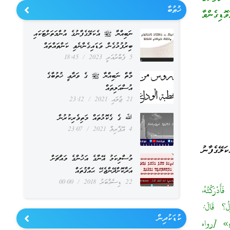
ޚުޠުބާ
ޮޑިގެންވާ
ނަބިއްޔާ ﷺ އެކަލޭގެފާނުގެ އުންމަތަށްޓަކައި
ބިރުފުޅުގެން ވަޑައިގެންނެވި ކަންތައްތައް
5 ފެބްރުއަރީ 2023
18:45
މާތް ނަބިއްޔާ ﷺ ގެ ވަދާޢީ ޚުތުބާގެ
އުސްއަލިތައް
21 ޖުލައި 2021
23:12
ﷲ ގެ ގެކޮޅުތައް މަތިވެރިކުރުން
4 އޭޕްރިލް 2021
23:07
ލޭގެފާނު
މުސްލިކަމު އޭނާގެ އަޚުންގެ މައްޗަށް
އަދާކޮށްދޭންޖެހޭ ޙައްޤުތައް
22 ޑިސެމްބަރު 2018
00:00
َدْرَكْتُهُ،
لُ؟ قَالَ:
ކުޑަކުދިން
ْءٍ» [رواه