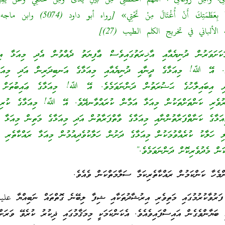
ވަރުން ދުނިޔެއާއި އާޚިރަތުގައިވެސް ޢާފިޔަތު ދެއްވުން އެދި މިއަޅާ އިބަ
ވެ. އޭ ﷲ! މިއަޅާގެ ދީނާއި ދުނިޔެއާއި މިއަޅާގެ އަނބިދަރިން އަދި މިއަޅ
އެދި އިބައިލާހުގެ ޙަޟުރަތުން ދަންނަވަމެވެ. އޭ ﷲ! މިއަޅާގެ ޢައިބުތަށް 
ރުވެރި ކަންތަށްތަކުން މިއަޅާ އަމާން ކުރައްވާނދޭވެ. އޭ ﷲ! މިއަޅާގެ ކުރިމަ
އަޅާގެ ކަނާތްފަރާތުންނާއި މިއަޅާގެ ވާތްފަރާތުން އަދި މިއަޅާގެ މަތިން މިއަޅާ ރ
ި ހަލާކު ކުރެއްވުމަކުން މިއަޅާގެ ދަށުން ހަލާކުވެދިއުމުން މިއަޅާ ރައްކާތެރި ކ
ކަން މެދުވެރިކޮށް ދަންނަވަމެވެ.”
ންމެހާ ކަންކަމުން ރައްކާތެރިކަމާ ސަލާމަތްކަން ވެއެވެ.
 ފަރުވާކުރުމުގައި މަތިވެރި އިރުޝާދުތަކާއި ޝިފާ ލިބޭނެ ގޮތްތައް ނަބިއްޔާ عل
ަޔާންވެގެން އައިސްފައިވެއެވެ. އެކަންކަމަކީ މިމަޤާމުގައި ޛިކުރު ކުރެވޭ ވަރަށް