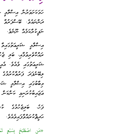
ހަމަކަށަވަރުން އިސްލާމީ ޝ
ދަންނައެވެ. ބޭސްފަރުވާ
ނަފީކުރާކަމެއް ނޫނެވެ.
އިސްލާމީ ޝަރީޢަތުގައިވާ
ރައްކާތެރިވުމާއި، ބަލި ޖެ
ޝަރީޢަތުގައި ވެއެވެ. އެއީ
ލިބޭނެފަދަ ފަރުވާކުރުމުގ
މިބާބުގައި އިސްލާމީ ޝަރ
ޢަޖައިބުކުރަނިމި ކަންކަން ފ
ފަހެ، ބަލިޖެހުމުގެ ކ
ޙަދީޘްކުރައްވާފައިވެއެވެ.