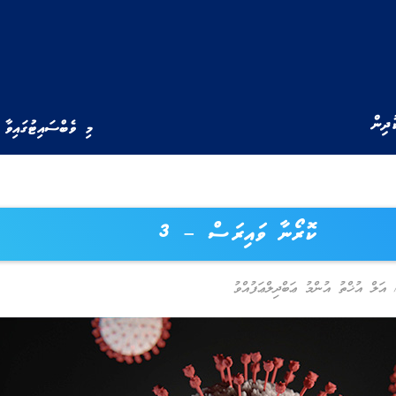
ުދިން
މި ވެބްސައިޓުގައިވާ 
ކޮރޯނާ ވައިރަސް – 3
އަލް އުޚްތު އުންމު ޢަބްދިލްޢަފުއްވު