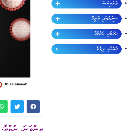
ޢަރަބިބަސް
ސިޔަރަތާއި ތާރީޚް
އަދަބާއި އަޚްލާޤު
ދުޢާއާއި ޛިކުރު
ތިންވަނަ ނުކުތާ: