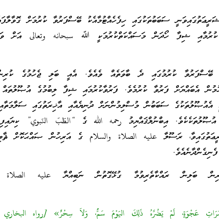
ަރީޢަތުގައިވަނީ ސަބަބުތަކުގައި ހިފެހެއްޓުމާއެކު ބޭސްފަރުވާ ކުރުމަށް ގޮވާލާފައ
 ކުރުމާއި ޝިފާ ހޯދަން މަސައްކަތްކުރުމަކީ ﷲ سبحانه وتعالى އަށް ވަކީ
 ބޭސްފަރުވާ ކުރުމުގައި ދެ ބާވަތެއް ވެއެވެ. އެއީ ބަލި ޖެހުމުގެ ކުރިނ
ހުމުން އެބައްޔަށް ފަރުވާ ކުރުމެވެ. ފަރުވާކުރުމައި ޝިފާ ލިބުމުގެ އުޞޫލުތައް
 އެއުޞޫލުތަކުގެ ސަބަބުން މުސްލިމުންނަށް ދުނިޔެއާއި އާޚިރަތުގައި ސަލާމަތާއި
ެ އުޞޫލުތަކެކެވެ. އިބްނުލްޤައްޔިމު رحمه الله ގެ “الطّبّ النّبوي” ކިޔައިފި 
ީޢަތުގައިވާ، ރަސޫލާ عليه الصلاة والسلام ގެ އަރިހުން ޞައްޙަކޮށް ޘާބިތު
ެނިގެންދާނެއެވެ.
ުރިން ބަލިން ރައްކާތެރިވުމާ ގުޅޭގޮތުން ނަބިއްޔާ عليه الصلاة 