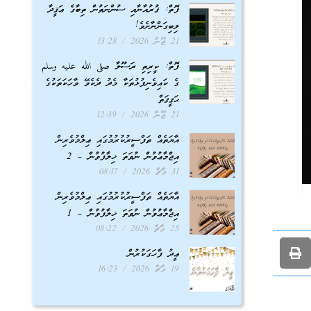
ފޮތް: ޤުރުއާނާއި ސުންނަތުން ތިބާގެ ޢަޤީދާ
ލިބިގަންނާށެވެ!
21 ޖޫން 2026
13:28
ފޮތް: ކީރިތި ރަސޫލާ صلى الله عليه وسلم
ގެ ކައިވެނިފުޅުތަކާ މެދު ދެކެވޭ ވާހަކަތަކުގެ
ޙަޤީޤަތް
21 ޖޫން 2026
12:39
އާޔަތެއް ތަފްސީރުކުރުމުގައި ޢިލްމުވެރިން
އިޖްމާޢުވުން ނުވަތަ ޚިލާފުވުން – 2
31 މާޗް 2026
08:17
އާޔަތެއް ތަފްސީރުކުރުމުގައި ޢިލްމުވެރިން
އިޖްމާޢުވުން ނުވަތަ ޚިލާފުވުން – 1
25 މާޗް 2026
08:22
ޢީދު ފާހަގަކުރުން
19 މާޗް 2026
16:23