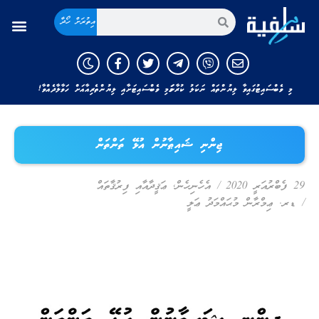
އިތުރަށް ހޯދާ
މި ވެބްސައިޓުގައިވާ ލިޔުންތައް ނަކަލު ކުރާނަމަ މި ވެބްސައިޓަށާއި ލިޔުންތެރިއާއަށް ހަވާލާދެއްވާ!
ޖިންނި ޝައިޠާނުން އުޅޭ ތަންތަން
29 ފެބްރުއަރީ 2020
/
އެހެނިހެން
,
ޢަޤީދާއާއި ފިރުޤާތައް
/
ޑރ. ޢިމްރާން މުޙައްމަދު ޢަލީ