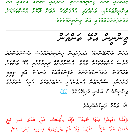
ޖައްވުގައި އުދުހޭ ޖިންނީންތަކަކާއި، ހަރުފައާއި ކުއްތާގެ ގޮތުގައި އުޅޭ
ޖިންނީންތަކަކާއި، ތަނެއްގައި އުޅުމަށްފަހު އެތަން ދޫކޮށް އެހެންތަނަކަށް
ދަތުރުފަތުރުކުރުމުގައި އުޅޭ ޖިންނީންތަކެކެވެ.“
ޖިންނީން އުޅޭ ތަންތަން
އެހެން މަޚްލޫޤުންނެކޭ އެއްފަދައިން ޖިންނީންނަށްވެސް އެސޮރުމެންނަށް
ޚާއްޞަ ކަންތައްތަކެއް ވެއެވެ. އެސޮރުމެންގެ ދިރިއުޅުމާއި އުޅޭ ތަންތަނާ
ބެހޭގޮތުން އަޅުގަނޑުމެންނަށް ޔަޤީންކަމާއެކު އެނގެން އޮތީ ކީރިތި
ޤުރުއާނާއި ސުންނަތުން އެނގެންހުރި ކަންތައްތަކެވެ. ހުރިހާ ބާވަތެއްގެ
ޖިންނީންވެސް އުޅެނީ ދުނިޔޭގައެވެ.
[4]
ﷲ ތަޢާލާ ވަޙީކުރެއްވިއެވެ.
﴿قُلْنَا اهْبِطُوا مِنْهَا جَمِيعًا ۖ فَإِمَّا يَأْتِيَنَّكُم مِّنِّي هُدًى فَمَن تَبِعَ
هُدَايَ فَلَا خَوْفٌ عَلَيْهِمْ وَلَا هُمْ يَحْزَنُونَ﴾ [سورة البقرة ٣٨]