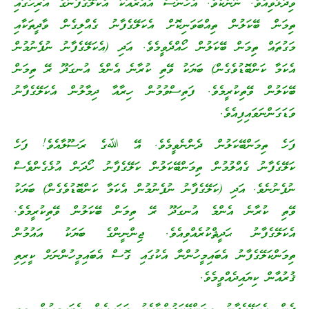
ވިދާޅުވިއެވެ. ނޫނެކެވެ. އެހެނަސް އެއްރެއަކު އެކަލޭގެފާނުގެ އަރިހުގައި
ތިމަން ބޭކަލުން ތިއްބަވަނިކޮށް އެކަލޭގެފާނު ގެއްލިގެން ވާދީތަކާއި
މަގުތައް ތިމަން ބޭކަލުން ހޯއްދެވީމެވެ. އަދި (އެކަލޭގެފާނު ނުފެނުމުން
އެކަމާ ކަންބޮޑުވެގެން) ބަޔަކު ވޭތި ކުރާނެ އެންމެ އުނގަދޫ ރޭ ތިމަން
ބޭކަލުން ވޭތިކުރީމެވެ. ފަތިސްވުމުން ހިރާއާ ދިމާލުން އެކަލޭގެފާނު
ވަޑަގަންނަވައިފިއެވެ.
ފަހެ ތިމަންބޭކަލުން ދެންނެވީމެވެ. އޭ ﷲގެ ރަސޫލާއެވެ! ފަހެ
ކަލޭގެފާނު ގެއްލުމުން ތިމަންބޭކަލުން ކަލޭގެފާނު ހޯދަން އުޅެގެންވެސް
ނުފެނުނެވެ. އަދި (ކަލޭގެފާނު ނުފެނުމުން އެކަމާ ކަންބޮޑުވެގެން) ބަޔަކު
ވޭތި ކުރާނެ އެންމެ އުނގަދޫ ރޭ ތިމަން ބޭކަލުން ވޭތިކުރީމެވެ.
އެކަލޭގެފާނު ޙަދީޘްކުރެއްވިއެވެ. ޖިންނީންގެ ބަޔަކު އައުމުން
ތިމަންކަލޭގެފާނު އެބައިމީހުންނާ އެކުގައި ގޮސް އެބައިމީހުންނަށް ކީރިތި
ޤުރުއާން ކިޔައިދެއްވީމެވެ.