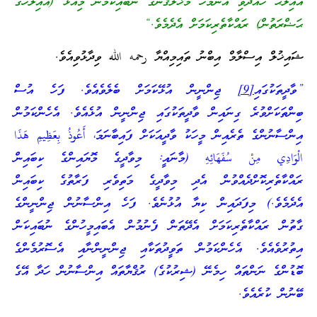
އެއިލާޙު ހެއްދެވި އެންމެހާ މަޚުލޫޤުންގެ ނުބައިކަމުން މިއަޅާ (އެއިލާހުގެ
ޙަޟްރަތުން) ރައްކާތެރިކަމަށް އެދެމެވެ.“
ޝައިޚުލް އިސްލާމް އިބްނު ތައިމިއްޔާ رحمه الله ވިދާޅުވިއެވެ.
”ވާދީތަކުގައި
[9]
ޖިންނީން އުޅޭކަމަށް ބެލެވެއެވެ. ފަހެ އުސް
ބިންތަކަށްވުރެ ގިނައިން ވާދީތަކުގައި ޖިންނީން އުޅެއެވެ. އެހެންކަމުން
އިންސާނުންގެ ތެރެއިން މީހަކު ވާދީއަކަށް ފައިބާނަމަ، أَعُوذُ بِعَظِيمِ هَذَا
الْوَادِي مِنْ سُفَهَائِهِ (މާނައީ: މިވާދީގެ މޮޔައިންގެ ކިބައިން
ރައްކާތެރިކޮށްދެއްވުން އެދި މިވާދީގެ މަތިވެރި ފަރާތުގެ ކިބައިން
އެދެމެވެ.) މިފަދައިން ކިޔާ އުޅުނެވެ. ފަހެ އިންސާނުން ޖިންނީންގެ
ގާތުން ރައްކާތެރިކަމަށް އެދޭތަން ފެނުމުން އެބައިމީހުންގެ ނުބައިކަން
އިތުރުވެއެވެ. އެހެންކަމުން ތަވީދުތަކާއި ޖިންނީންނާއި އެސޮރުމެންގެ
ބޮޑުންގެ ނަންތައް ހިމެނޭ (ޝިރުކުގެ) ރުޤްޔާތައް އިންސާނުން ހަދާ އޭގެ
ބޭނުން ކުރެއެވެ.