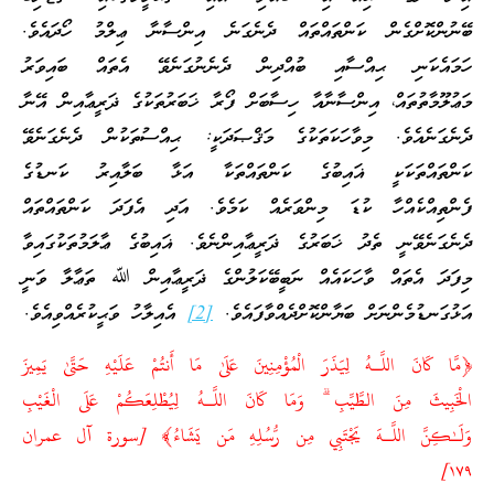
ބޭނުންކޮށްގެން ކަންތައްތައް ދެނެގަނެ އިންސާނާ ޢިލްމު ހޯދައެވެ.
ހަމައެކަނި ޙިއްސާއި ބުއްދިން ދެނެނުގަނެވޭ އެތައް ބައިވަރު
މަޢުލޫމާތުތައް، އިންސާނާއާ ހިސާބަށް ފޯރާ ޚަބަރުތަކުގެ ޛަރީޢާއިން އޭނާ
ދެނެގަނެއެވެ. މިވާހަކަތަކުގެ މަޤްޞަދަކީ: ޙިއްސުތަކުން ދެނެގަނެވޭ
ކަންތައްތަކަކީ ޣައިބުގެ ކަންތައްތަކާ އަޅާ ބަލާއިރު ކަނޑުގެ
ފެންތިއްކެއްހާ ކުޑަ މިންވަރެއް ކަމެވެ. އަދި އެފަދަ ކަންތައްތައް
ދެނެގަނެވޭނީ ތެދު ޚަބަރުގެ ޛަރީޢާއިންނެވެ. ޣައިބުގެ ޢާލަމުތަކުގައިވާ
މިފަދަ އެތައް ވާހަކައެއް ނަބީބޭކަލުންގެ ޛަރީޢާއިން ﷲ ތަޢާލާ ވަނީ
އަޅުގަނޑުމެންނަށް ބަޔާންކޮށްދެއްވާފައެވެ.
[2]
އެއިލާހު ވަޙީކުރެއްވިއެވެ.
﴿مَّا كَانَ اللَّـهُ لِيَذَرَ الْمُؤْمِنِينَ عَلَىٰ مَا أَنتُمْ عَلَيْهِ حَتَّىٰ يَمِيزَ
الْخَبِيثَ مِنَ الطَّيِّبِ ۗ وَمَا كَانَ اللَّـهُ لِيُطْلِعَكُمْ عَلَى الْغَيْبِ
وَلَـٰكِنَّ اللَّـهَ يَجْتَبِي مِن رُّسُلِهِ مَن يَشَاءُ﴾ [سورة آل عمران
١۷٩]