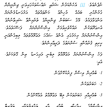
ނުފެނެއެވެ.
[1]
އެހެންކަމުން ޝަރުޢީ ނައްޞުތަކުގައިވަނީ ޖިންނީންނާ
ގުޅުންހުރި ބައެއް މުހިންމު ކަންތައްތައް އަޅުގަނޑުމެންނަށް
އަންގަވާފައެވެ. އޭގެ ސަބަބުން ޖިންނީންގެ ތެރެއިންވާ ޝައިޠާނުންގެ
އުނގަދޫތަކުން ރައްކާތެރިވުމަށް އިންސާނުންނަށް ފަސޭހަވެއެވެ.
އިންސާނުންނަށް މިކަމުގައި އެންމެ ޞައްޙަ މަޢުލޫމާތުތައް ލިބިގެންދަނީ
ކީރިތި ޤުރުއާނާއި ސުންނަތުގެ ޛަރީޢާއިންނެވެ.
ފަހެ އިންސާނުންނަށް މަޢުލޫމާތު ލިބެނީ މައިގަނޑު ތިން ގޮތަކަށެވެ.
އެއީ:
1. ބުއްދިން ވިސްނާ ފިރުކުކޮށްގެން
2. ޚަބަރުތަކުން
3. ބުއްދިއާއި ޚަބަރުތަކުން ލިބޭ މަޢުލޫމާތު އެއްކޮށްގެން
އިންސާނާގެ ޙިއްސާއި ބުއްދި އާއި ތަޙްލީލުތަކާއި ތަޖުރިބާ