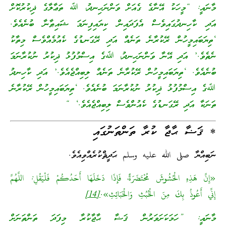
މާނައީ: “މީހަކު އޭނާގެ ގެއަށް ވަންނަހިނދު، ﷲ ތަޢާލާގެ ޛިކުރުކޮށް
އަދި ކާހިނދުގައިވެސް އެފަދައިން ކިޔައިފިނަމަ ޝައިޠާނާ ބުނެއެވެ.
‘ތިޔަބައިމީހުން ރޭކުރާނެ ތަނެއް އަދި ރޭގަނޑުގެ ކެއުމެއްވެސް މިތާކު
ނެތެވެ.’ އަދި އޭނާ ވަންނަހިނދު، ﷲގެ އިސްމުފުޅު ޛިކުރު ނުކުރާނަމަ
ބުނެއެވެ. ‘ތިޔަބައިމީހުން ރޭކުރާނެ ތަނެއް ލިބިއްޖެއެވެ.’ އަދި ކާހިނދު
ﷲގެ އިސްމުފުޅު ޛިކުރު ނުކުރާނަމަ ބުނެއެވެ. ‘ތިޔަބައިމީހުން ރޭކުރާނެ
ތަނަކާ އަދި ރޭގަނޑުގެ ކެއުންވެސް ލިބިއްޖެއެވެ.‘ “
* ޤަޟާ ޙާޖާ ކުރާ ތަންތަނުގައި
ނަބިއްޔާ صلى الله عليه وسلم ޙަދީޘްކުރެއްވިއެވެ.
«إِنَّ هَذِهِ الْحُشُوشَ مُحْتَضَرَةٌ، فَإِذَا دَخَلَهَا أَحَدُكُمْ فَلْيَقُلِ: اللَّهُمَّ
إِنِّي أَعُوذُ بِكَ مِنَ الْخُبُثِ وَالْخَبَائِثِ».
[14]
މާނައީ: ”ހަމަކަށަވަރުން ޤަޟާ ޙާޖާކުރާ މިފަދަ ތަންތަނަށް