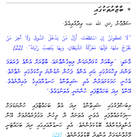
* ބާޒާރުތަކުގައި
ސަލްމާނު رضي الله عنه ވިދާޅުވިއެވެ.
”لَا تَكُونَنَّ إِنِ اسْتَطَعْتَ، أَوَّلَ مَنْ يَدْخُلُ السُّوقَ وَلَا آخِرَ مَنْ
يَخْرُجُ مِنْهَا، فَإِنَّهَا مَعْرَكَةُ الشَّيْطَانِ، وَبِهَا يَنْصِبُ رَايَتَهُ“.
[22]
މާނައީ: ”ތިބާއަށް ކުޅަދާނަކަން ލިބިގެންވާނަމަ، ބާޒާރަށް އެންމެ ފުރަތަމަ
ވަންނަ މީހާކަމުގައި އަދި އެންމެ ފަހުން ނުކުންނަ މީހާކަމުގައި ނުވާށެވެ.
އެހެނީ ހަމަކަށަވަރުން އެއީ ޝައިޠާނާގެ ހަނގުރާމައިގެ މައިދާނެއެވެ.
އޭނާގެ ދިދަ ބަހައްޓާފައި ހުންނަނީ އެތަނުގައެވެ.“
މިބަސްފުޅުގައި ޝައިޠާނާގެ ދިދަ އެތާ ބަހައްޓާފައި ހުންނަކަމަށް
ސިފަކުރައްވާފައި އެވަނީ އެތަނަށް ދާ މީހުން މަގުފުރެއްދުމަށް އޭނާ
އުންމީދުކުރާލެއް ބޮޑުކަމުންނެވެ. އެއީ ހަނގުރާމައިގައި ދިދަ ބަހައްޓަނީ
މޮޅުވާނެކަމަށް އުންމީދު ބޮޑުވުމުންނެވެ.
[23]