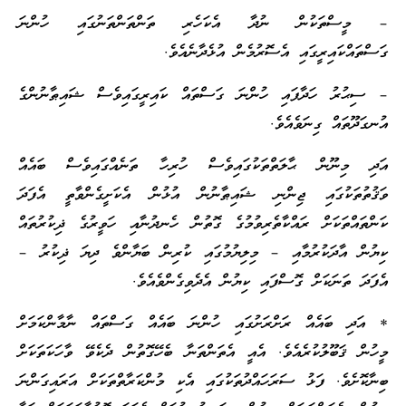
– މީސްތަކުން ނުދާ އެކަހެރި ތަންތަންތަނުގައި ހުންނަ
ގަސްތައްކައިރީގައި އެސޮރުމެން އުޅެދާނެއެވެ.
– ސިޙުރު ހަދާފައި ހުންނަ ގަސްތައް ކައިރީގައިވެސް ޝައިޠާނުންގެ
އުނގަދޫތައް ގިނަވެއެވެ.
އަދި މިނޫން ޙާލަތްތަކުގައިވެސް ހުރިހާ ތަނެއްގައިވެސް ބައެއް
ވަޤުތުތަކުގައި ޖިންނި ޝައިޠާނުން އުޅުން އެކަށީގެންވާތީ އެފަދަ
ކަންތައްތަކަށް ރައްކާތެރިވުމުގެ ގޮތުން ހެނދުނާއި ހަވީރުގެ ޛިކުރުތައް
ކިޔުން އާދަކުރުމާއި – މިލިޔުމުގައި ކުރިން ބަޔާންވެ ދިޔަ ޛިކުރު –
އެފަދަ ތަނަކަށް ގޮސްފައި ކިޔުން އެދެވިގެންވެއެވެ.
* އަދި ބައެއް ރަށްރަށުގައި ހުންނަ ބައެއް ގަސްތައް ނާމާންކަމަށް
މީހުން ޤަބޫލުކުރެއެވެ. އެއީ އެތަންތަނާ ބެހޭގޮތުން ދެކެވޭ ވާހަކަތަކަށް
ބިނާކޮށެވެ. ފަޅު ސަރަހައްދުތަކުގައި އެކި މުންކަރާތްތަކަށް އަރައިގަންނަ