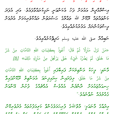
އިސްލާމްދީން އައުމަށް ފަހު އެކަންވަނީ ނަހީކުރައްވާފައެވެ. އަދި އެފަދަ
ކަންތައްތައް ދޫކޮށް ﷲ ތަޢާލާގެ ޙަޟުރަތުން ރައްކާތެރިކަމަށް އެދުމަށް
މީސްތަކުންނަށް އަމުރުކުރެއްވިއެވެ.
ނަބިއްޔާ صلى الله عليه وسلم ޙަދީޘްކުރެއްވިއެވެ.
«مَنْ نَزَلَ مَنْزِلًا ثُمَّ قَالَ: أَعُوذُ بِكَلِمَاتِ اللهِ التَّامَّاتِ مِنْ شَرِّ
مَا خَلَقَ، لَمْ يَضُرَّهُ شَيْءٌ، حَتَّى يَرْتَحِلَ مِنْ مَنْزِلِهِ ذَلِكَ»
[8]
މާނައީ: މީހަކު މަންޒިލަކަށް ފައިބާފައި أَعُوذُ بِكَلِمَاتِ اللهِ التَّامَّاتِ
مِنْ شَرِّ مَا خَلَقَ، މިފަދައިން ކިޔައިފިނަމަ އެމަންޒިލު ދޫކޮށްފައިވާ
ހިނގައްޖައުމަށް ދާންދެން އެއްވެސް އެއްޗެއްގެ ފުށުން އޭނާއަށް
ގެއްލުމެއް ނުވާނެއެވެ.“
މިދުޢާގެ މާނައަކީ: މާތްﷲގެ ފުރިހަމަވެގެންވާ ކަލިމަފުޅުތައް މެދުވެރިކޮށް،