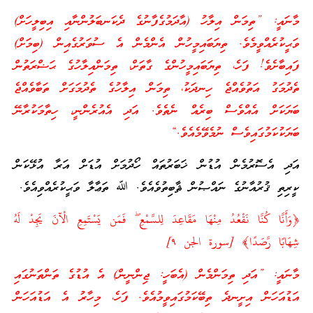
މާނައީ: ”ތިމަން އިލާހު (އާދަމުގެފާނުގެ ދެކަނބަލުންނާއި އިބިލީހަށް)
ވަޙީކުރެއްވީމެވެ. ތިޔަބައިމީހުން އެންމެން އެ ސުވަރުގެއިން (ބިމަށް)
ފައިބާށެވެ! ފަހެ، ތިޔަބައިމީހުންގެ ގާތަށް، ތިމަންއިލާހުގެ ޙަޟްރަތުން
ތެދުމަގު އަތުވެއްޖެ ހިނދަކު، ތިމަން އިލާހުގެ ތެދުމަގަށް ތަބާވެއްޖެ
ބަޔަކަށް އެއްވެސް ބިރެއް ނެތެވެ. އަދި އެއުރެންނީ، ހިތާމަކުރާނޭ
ބަޔަކުކަމުގައިވެސް ނުމެވޭމެއެވެ.“
އަދި އެސޮރުމެން އުޑުން ޚަބަރުތައް ހޯދުމަށް އުޑަށް އަރާ އުޅޭކަން
ކީރިތި ޤުރުއާނުގެ ނައްޞުން ޘާބިތުވެއެވެ. ﷲ ތަޢާލާ ވަޙީކުރެއްވިއެވެ.
﴿وَأَنَّا كُنَّا نَقْعُدُ مِنْهَا مَقَاعِدَ لِلسَّمْعِ ۖ فَمَن يَسْتَمِعِ الْآنَ يَجِدْ لَهُ
شِهَابًا رَّصَدًا﴾ [سورة الجن ٩]
މާނައީ: ”އަދި ތިމަންމެން (އެބަހީ: ޖިންނީން) އެ އުޑުގެ ތަންތަނުގައި
އަޑުއަހަން އިށީނދެ ތިބޭކަމުގައިވީމުއެވެ. ފަހެ، މިހާރު އެ އަޑުއަހަން