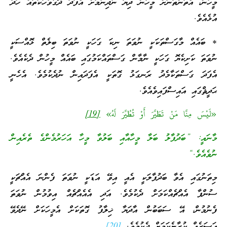
މީހުން، އެތަންތަނަށް މީހުން ދިޔަ ނުދިނުމަށް އެފަދަ ދޮގުވާހަކަތައް ހަދާ
އުޅެއެވެ.
* ބައެއް މާގަސްތަކަކީ ނުވަތަ ނިކަ ގަހަކީ ނުވަތަ ބިލެތް ޅޮއްސަކީ
ނުވަތަ ކަށިކެޔޮ ގަހަކީ ނާމާން ގަސްތައްކަމުގައި ބައެއް މީހުން ދެކެއެވެ.
އެފަދަ ގަސްތަކާމެދު ރަނގަޅު ގޮތަކީ އެފަދައިން ނުދެކުމެވެ. އެހެނީ
ޙަދީޘްގައި އައިސްފައިވެއެވެ.
«لَيْسَ مِنَّا مَنْ تَطَيَّرَ أَوْ تُطُيِّرَ لَهُ»
[19]
މާނައީ: ”ބަދުފާލު ބަލާ މީހާއާއި ބަލުވާ މީހާ އަހަރުމެންގެ ތެރެއިން
ނުވެއެވެ.“
މިތަނުގައި އެވާ ބަދުފާލަކީ އެއީ އިވޭ އަޑަކީ ނުވަތަ ފެންނަ އެއްޗަކީ
ސުންޕާ އެއްޗެއްކަމަށް ދެކުމެވެ. އަދި އެއެއްޗެއް އިވުމުން ނުވަތަ
ފެނުމުން، އޭ ސަބަބުން އާދަޔާ ޚިލާފު ގޮތަކަށް އެމީހަކަށް ނޭދެވޭ
އަސަރެއް ކުރާނެކަމަށް ދެކުމެވެ.
[20]