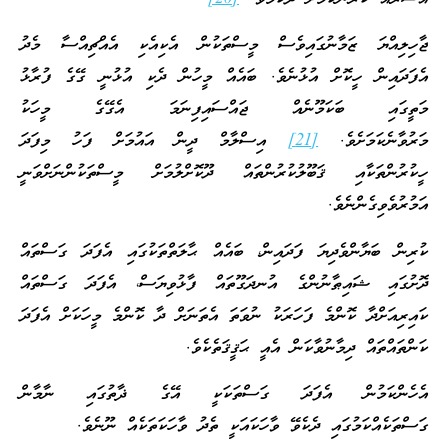
ޖާހިލިއްޔަ ޒަމާނުގައިވެސް މީސްތަކުން އެކިއެކި އެއްޗިއްސާ މެދު
އެފަދައިން ހީކޮށް އުޅުނެވެ. ބައެއް މީހުން ދެކި އުޅުނީ ގޭގެ ފުރާޅު
މަތީގައި ބަކަމޫނެއް ޖައްސައިފިނަމަ އެގޭގެ މީހަކު
މަރުވާނެކަމަށެވެ.
[21]
އިސްލާމް ދީން އައުމަށް ފަހު މިފަދަ
ހީކުރުންތަކާއި ޤަބޫލުކުރުންތައް ދޫކޮށްލުމަށް މީސްތަކުންނަށްވަނީ
އަމުރުވެވިގެންނެވެ.
ކުރިން ބަޔާންވެދިޔަ ފަދައިން، ބައެއް ޙާލަތްތަކުގައި އެފަދަ ގަސްތައް
ދޮށުގައި ޝައިޠާނުންގެ އުނދަގޫތައް ފާޅުވިޔަސް، އެފަދަ ގަސްތައް
ކައިރިއަށްދާ ކޮންމެ ފަހަރަކު ނުވަތަ އެތަނަށް ދާ ކޮންމެ މީހަކަށް އެފަދަ
ކަންތައްތައް ދިމާނުވާކަން އެއީ ޙަޤީޤަތެކެވެ.
އެހެންކަމުން އެފަދަ ގަސްތަކަކީ އޭގެ ޛާތުގައި ނާމާން
ގަސްތަކެއްކަމުގައި ދެކެވޭ ވާހަކައަކީ ތެދު ވާހަކަތަކެއް ނޫނެވެ.