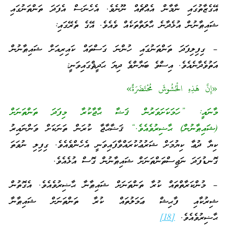
އޭގެޒާތުގައި ނާމާން އެއްޗެއް ނޫނެވެ. އެހެނަސް އެފަދަ ތަންތަނުގައި
ޝައިޠާނުން އުޅެދާނެ ޙާލަތްތަކެއް ވެއެވެ. އޭގެ ތެރޭގައި:
– ގިފިލިފަދަ ތަންތަނުގައި ހުންނަ ގަސްތައް ކައިރިއަށް ޝައިޠާނުން
އަތުވެދާނެއެވެ. އިސްވެ ބަޔާންވެ ދިޔަ ޙަދީޘްގައިވަނީ:
«إِنَّ هَذِهِ الْحُشُوشَ مُحْتَضَرَةٌ»
މާނައީ: ”ހަމަކަށަވަރުން ޤަޟާ ޙާޖާކުރާ މިފަދަ ތަންތަނަށް
(ޝައިޠާނުން) ޙާޟިރުވެއެވެ.“
ޤަޟާޙާޖާ ކުރަން ތަނަކަށް ވަންނައިރު
ކިޔާ ދުޢާ ކިޔުމަށް ޝަރުޢުކުރައްވާފައިވަނީ އެހެންވެއެވެ. ގިފިލި ނުވަތަ
ގޮނޑުފަދަ ނަޖިސްތަންތަނަށް ޝައިޠާނުން ގޮސް އުޅެއެވެ.
– މުންކަރާތްތައް ކުރާ ތަންތަނަށް ޝައިޠާނާ ޙާޟިރުވެއެވެ. އެގޮތުން
ޝިރުކާއި ފާޙިޝް ޢަމަލުތައް ކުރާ ތަންތަނަށް ޝައިޠާނާ
ޙާޟިރުވެއެވެ.
[18]