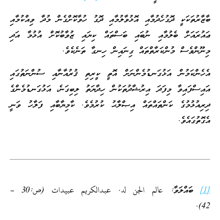
ބާޒާރުތަކަކީ ދޮގުހެދުމާއި އޮޅުވާލުމާއި ދޮގު ހުވާކޮށްގެން މުދާ ވިއްކުމާއި
ޢައުރައަށް ބެލުމާއި ނުބައި ބަސްތައް ކިޔައި ޒުވާބުކޮށް އުޅުމާ އަދި
މިނޫންވެސް މުންކަރާތްތައް ގިނައިން ހިނގާ ތަނެކެވެ.
އެހެންކަމުން އަޅުގަނޑުމެންނަށް އޮތީ ކީރިތި ޤުރުއާނާއި ސުންނަތުގައި
އައިސްފައިވާ މިފަދަ އިރުޝާދުތަކުން ހިދާޔަތު ލިބިގަނެ، އަޅުގަނޑުމެންގެ
ދިރިއުޅުމުގެ ކަންތައްތައް އިޞްލާޙު ކުރުމެވެ. ކާމިޔާބާއި ފަލާހު ވަނީ
އެގޮތުގައެވެ.
[1]
ބައްލަވާ: عالم الجن لد. عبدالكريم عبيدات (ص:30 –
42).