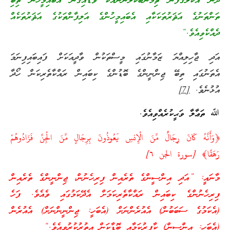
ދެން އެކަލޭގެފާނު ތިމަންބޭކަލުންނާއެކު ވަޑައިގެން އެބައިމީހުން ތިބި
ތަންތަނުގެ އަޘަރުތަކަކާއި އެބައިމީހުންގެ އަލިފާންތަކުގެ އަޘަރުތަކެއް
ދެއްކެވިއެވެ.“
އަދި ޖާހިލިއްޔަ ޒަމާނުގައި މީސްތަކުން ވާދީއަކަށް ފައިބައިފިނަމަ
އެތަނުގައި ތިބޭ ޖިންނީންގެ ބޮޑުންގެ ކިބައިން ރައްކާތެރިކަން ހޯދާ
އުޅުނެވެ.
[7]
ﷲ ތަޢާލާ ވަޙީކުރެއްވިއެވެ.
﴿وَأَنَّهُ كَانَ رِجَالٌ مِّنَ الْإِنسِ يَعُوذُونَ بِرِجَالٍ مِّنَ الْجِنِّ فَزَادُوهُمْ
رَهَقًا﴾ [سورة الجن ٦]
މާނައީ: ”އަދި އިންސީންގެ ތެރެއިން ފިރިހެނުން، ޖިންނީންގެ ތެރެއިން
ފިރިހެނުންގެ ކިބައިން ރައްކާތެރިކަމަށް އެދޭކަމުގައި ވެއެވެ. ފަހެ
(އެކަމުގެ ސަބަބުން) އެއުރެންނަށް (އެބަހީ: ޖިންނީންނަށް) އެއުރެން
(އެބަހީ: އިންސީން) ކާފިރުކަމާއި ބޮޑާކަން އިތުރުކުރުވިއެވެ.“