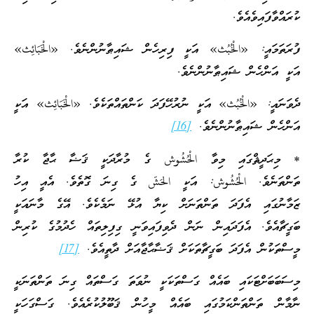
ކުރައްވާފައިވެއެވެ.
ފުރަތަމައީ: «الْخُبُث» އަކީ ފިރިހެން ޝައިޠާނުންނެވެ. «الْخَبَائِث»
އަކީ އަންހެން ޝައިޠާނުންނެވެ.
ދެވަނައީ: «الْخُبُث» އަކީ ނުރުހޭފަދަ ކަންތައްތަކެވެ. «الْخَبَائِث» އަކީ
އަންހެން ޝައިޠާނުންނެވެ.
[16]
* މިޙަދީޘްގައި މިވާ الْحُشُوش ގެ މުރާދަކީ ޤަޟާ ޙާޖާ ކުރާ
ތަންތަނެވެ. الْحُشُوش: އަކީ الحَشّ ގެ ގިނަ ގޮތެވެ. އެއީ އިހު
ޒަމާނުގައި އެފަދަ ތަންތަނަށް ކިޔާ އުޅޭ ނަމެކެވެ. އޭގެ މާނައަކީ
ބަގީޗާއެވެ. އެފަދައިން ނަން ދެވިފައިވަނީ ގިފިލިތައް ހެދުމުގެ ކުރިން
މީސްތަކުން އެފަދަ ބަގީޗާތަކަށް ޤަޟާޙާޖާއަށް ދާތީއެވެ.
[17]
މިސަބަބަށްޓަކައި ބައެއް ގަސްތަކަކީ ނުވަތަ ގަސްތައް ގިނަ ތަންތަނަކީ
ނާމާން ތަންތަންކަމުގައި ބައެއް މީހުން ޤަބޫލުކުރެއެވެ. ގަސްގަހަކީ