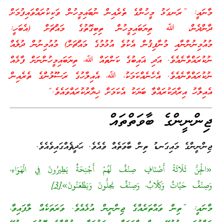
މާނައީ: ”ރަނގަޅު މީހުންގެ ތެރެއިން ނުބައިމީހުން ވަކިކުރައްވައިފުމަށް
ދާންދެން، ﷲ ތިޔަބައިމީހުން ތިބިގޮތުގެ މައްޗަށް (އެބަހީ:
މުއުމިނުންނާއި މުނާފިޤުން އެކުވެ އުޅުމުގެ މައްޗަށް) މުއުމިނުން ދުލެއް
ނުކުރައްވާނެއެވެ. އަދި ޣައިބުގެ ކަންތައް ﷲ، ތިޔަބައިމީހުންނަށް ފާޅެއް
ނުކުރައްވާނެއެވެ. އެހެނެއްކަމަކު، ﷲ، އެއިލާހުގެ ރަސޫލުންގެ ތެރެއިން
އެއިލާހު އިރާދަކުރައްވާ ބަޔަކު އެކަމަށް ޚިޔާރުކުރައްވައެވެ.“
ޖިންނީންގެ ބާވަތްތައް
ޖިންނީންގެ މައިގަނޑު ތިން ބާވަތެއް ވެއެވެ. ޙަދީޘެއްގައިވެއެވެ.
«الْجِنُّ ثَلَاثَةُ أَصْنَافٍ صِنْفٌ لَهُمْ أَجْنِحَةٌ يَطِيرُونَ فِي الْهَوَاءِ،
وَصِنْفٌ حَيَّاتٌ وَكِلَابٌ، وَصِنْفٌ يَحِلُّونَ وَيَظْعَنُونَ»
[3]
މާނައީ: ”ތިން ވައްތަރެއްގެ ޖިންނީން އުޅެއެވެ. ވަރަތަކެއް ލާފައިވާ،