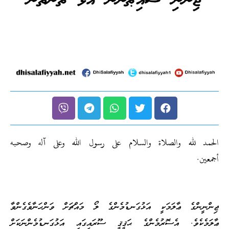
الحمد لله والصلاة والسلام على رسول الله وعلى آله وصحبه
أجمعين.
ޖިންނީންގެ ޢާލަމަކީ އަޅުގަނޑުމެންގެ ލޯ މައްޗަށް ވަންހަނާވެގެންވާ
ޢާލަމެކެވެ. އެސޮރުމެންގެ ޙަޤީޤީ ސޫރައިގައި އަޅުގަނޑުމެންނަކަށް