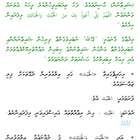
(ޝައިޠާނުން) ޙާޟިރުވެއެވެ. ފަހެ ތިޔަބައިމީހުންކުރެ މީހަކު އެތަނަށް
ވަންނަމުން اللَّهُمَّ إِنِّي أَعُوذُ بِكَ مِنَ الْخُبُثِ وَالْخَبَائِثِ މިފަދައިން
ކިޔާށެވެ.“
މިދުޢާގެ މާނައަކީ: ”އޭﷲ! ނުބައިވެގެންވާ ފިރިހެން ޝައިޠާނުންނާއި
ނުބައިވެގެންވާ އަންހެން ޝައިޠާނުންގެ ކިބައިން ރައްކާތެރިކޮށްދެއްވުމަށް
އެދި މިއަޅާ އިބައިލާހުގެ ޙަޟުރަތަށް ދަންނަވަމެވެ.“
* މިޙަދީޘްގައިވާ «الْخُبُث» ގައި ޢިލްމުވެރިން ދެގޮތަކަށް ފިލި
ޖައްސަވައެވެ.
ފުރަތަމައީ: الخُبُث އެވެ.
ދެވަނައީ: الخُبْث ، ގިނަ ރިވާޔާތްތައް އައިސްފައިވަނީ މިފަދައިންނެވެ.
[15]
* އަދި «الْخُبُث وَالْخَبَائِث» ގެ ދެމާނައެއް ޢިލްމުވެރިން