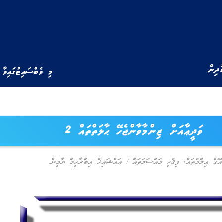
ުދިން
މި ވެބްސައިޓުގައިވާ 
ވަދީޢާއަށް ޒިންމާވާންޖެހޭ ޙާލަތްތައް 2
އޭގެ ޢިލްމުތައް
,
ފިޤުހީ މައްސަލަތައް
/
އައްޝައިޚް އިބްރާހީމް ޔާމީން