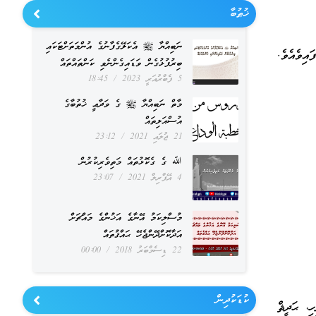
ޚުޠުބާ
ނަބިއްޔާ ﷺ އެކަލޭގެފާނުގެ އުންމަތަށްޓަކައި
އިވެއެވެ.
ބިރުފުޅުގެން ވަޑައިގެންނެވި ކަންތައްތައް
5 ފެބްރުއަރީ 2023
18:45
މާތް ނަބިއްޔާ ﷺ ގެ ވަދާޢީ ޚުތުބާގެ
އުސްއަލިތައް
21 ޖުލައި 2021
23:12
ﷲ ގެ ގެކޮޅުތައް މަތިވެރިކުރުން
4 އޭޕްރިލް 2021
23:07
މުސްލިކަމު އޭނާގެ އަޚުންގެ މައްޗަށް
އަދާކޮށްދޭންޖެހޭ ޙައްޤުތައް
22 ޑިސެމްބަރު 2018
00:00
ކުޑަކުދިން
، ޙަދީޘް