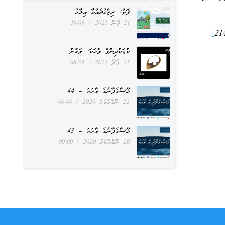
ފޮތް: ރިޒްޤުދެއްވާ އިލާހު
21 ޖޫން 2021
18:09
.
ކުޑަކުދިންގެ ވާހަކަ: ލަކުނު
25 މާޗް 2021
08:26
މޫސާގެފާނުގެ ވާހަކަ – 44
22 ނޮވެމްބަރު 2020
00:00
މޫސާގެފާނުގެ ވާހަކަ – 43
20 ނޮވެމްބަރު 2020
00:00