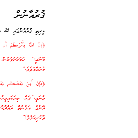
ޤުރުއާނުން
ކީރިތި ޤުރުއާނުގައި ﷲ ތަޢާ
﴿إِنَّ اللَّهَ يَأْمُرُكُمْ أَن تؤَ
މާނައީ:” ހަމަކަށަވަރުން، 
ކުރައްވަތެވެ.”
﴿فَإِنْ أَمِنَ بَعْضُكُم بَعْضًا ف
މާނައީ:”ފަހެ، ތިޔަބައިމީހު
އޭނާގެ އަމާނާތް ރައްދުކު
ވާހުށިކަމެވެ!”