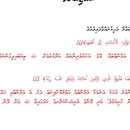
ލާ ވަޙީކުރައްވާފައިވެއެވެ.
دُّوا الْأَمَانَاتِ إِلَىٰ أَهْلِهَا﴾
[1]
އަމާނާތްތައް، އޭގެ އަހުލުވެރިންނަށް އަދާކުރުމަށް، اللَّه ތިޔަބައިމީހުންނަ
َلْيُؤَدِّ الَّذِي اؤْتُمِنَ أَمَانَتَهُ وَلْيَتَّقِ اللَّـهَ رَبَّهُ﴾
[2]
ންކުރެ އެކަކު އަނެކަކާ އަމާނާތެއް ޙަވާލުކޮށްފިނަމަ، ފަހެ، އެ އަމާނާތާއި ޙަވާލ
ރާ ހުށިކަމެވެ! އަދި އޭނާގެ ވެރިރަސްކަލާނގެ ކަމުގައިވާ اللَّه އަށް، އޭނާ ތަ