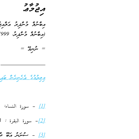
އިޖުމާޢު
އިބްނުލް މުންޛިރު އަލްއިޖ
(އިބްނުލް މުންޛިރު، 1999)
= ނުނިމޭ =
________________
މިލިޔުމުގެ އެހެނިހެން ބައިތ
[1]
– سورة النساء: 58
[2]
– سورة البقرة : 283
[3]
– ސުނަނު އަބޫ ދާވުދު،