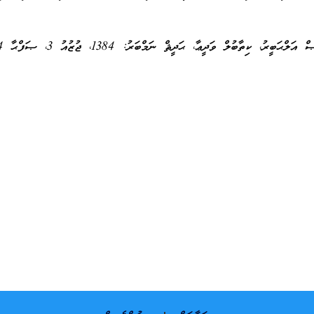
ޙަބީރު، ކިތާބުލް ވަދީޢާ، ޙަދީޘް ނަމްބަރު: 1384، ޖުޒުއު 3، ޞަފްޙާ 214