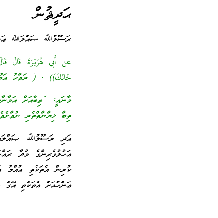
ޙަދީޘުން
ރަސޫލުﷲ ޞައްލަﷲ ޢަލައިހި
عن أَبِي هُرَيْرَةَ، قَالَ قَا
خَانَكَ)) ‏.‏ ( ރަވާހު އަބ
މާނައީ: “ތިބާއަށް އަމާނާތް
ތިބާ ޚިޔާނާތްތެރި ނުވާށެވެ
އަދި ރަސޫލުﷲ ޞައްލައްﷲ ޢ
އަހުލުވެރިންގެ މުދާ ރައްކާ
ކުރިން އެތަކެތި އުއްމު އ
ޢަންހުއަށް އެތަކެތި އޭގެ އ