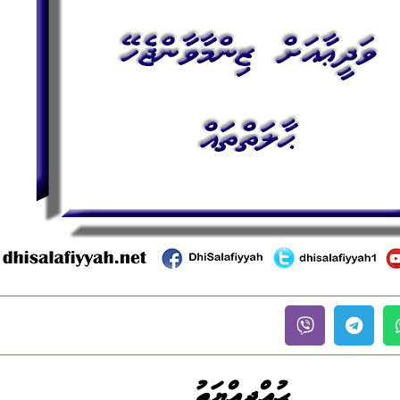
ޙުއްޖިއްޔަތު