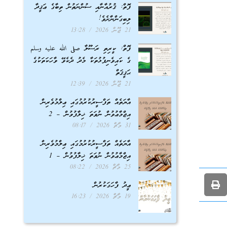
ފޮތް: ޤުރުއާނާއި ސުންނަތުން ތިބާގެ ޢަޤީދާ
ލިބިގަންނާށެވެ!
21 ޖޫން 2026
13:28
ފޮތް: ކީރިތި ރަސޫލާ صلى الله عليه وسلم
ގެ ކައިވެނިފުޅުތަކާ މެދު ދެކެވޭ ވާހަކަތަކުގެ
ޙަޤީޤަތް
21 ޖޫން 2026
12:39
އާޔަތެއް ތަފްސީރުކުރުމުގައި ޢިލްމުވެރިން
އިޖްމާޢުވުން ނުވަތަ ޚިލާފުވުން – 2
31 މާޗް 2026
08:17
އާޔަތެއް ތަފްސީރުކުރުމުގައި ޢިލްމުވެރިން
އިޖްމާޢުވުން ނުވަތަ ޚިލާފުވުން – 1
25 މާޗް 2026
08:22
ޢީދު ފާހަގަކުރުން
19 މާޗް 2026
16:23