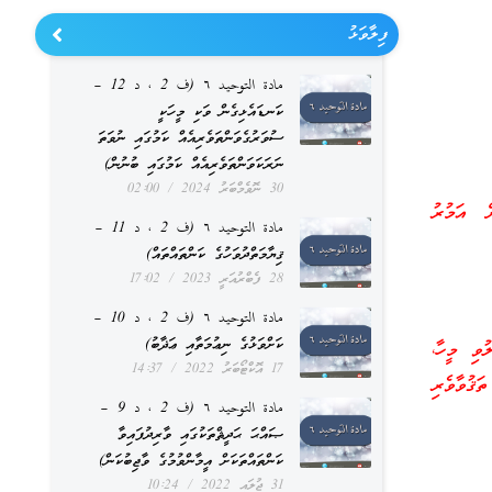
ފިލާވަޅު
مادة التوحيد ٦ (ف 2 ، د 12 –
ކަނޑައެޅިގެން ވަކި މީހަކީ
ސުވަރުގެވަންތަވެރިއެއް ކަމުގައި ނުވަތަ
ނަރަކަވަންތަވެރިއެއް ކަމުގައި ބުނުން)
30 ނޮވެމްބަރު 2024
02:00
ށް އަމުރު
مادة التوحيد ٦ (ف 2 ، د 11 –
ޤިޔާމަތްދުވަހުގެ ކަންތައްތައް)
28 ފެބްރުއަރީ 2023
17:02
مادة التوحيد ٦ (ف 2 ، د 10 –
ކަށްވަޅުގެ ނިޢުމަތާއި ޢަޛާބު)
ުވި މީހާ،
17 އޮކްޓޯބަރު 2022
14:37
ޤުވާވެރި
مادة التوحيد ٦ (ف 2 ، د 9 –
ޞައްޙަ ޙަދީޘްތަކުގައި ވާރިދުފައިވާ
ކަންތައްތަކަށް އީމާންވުމުގެ ވާޖިބުކަން)
31 ޖުލައި 2022
10:24