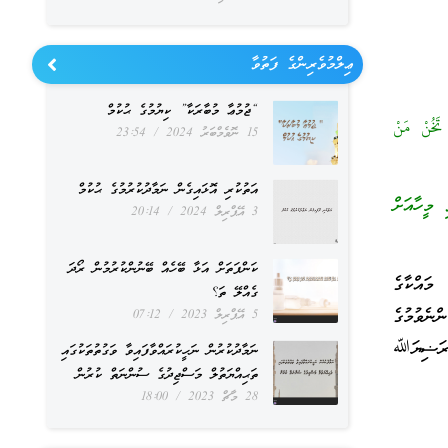
ޢިލްމުވެރިންގެ ފަތުވާ
“ޖުމުޢާ މުބާރަކާ” ކިޔުމުގެ ޙުކުމް
تَخُنْ مَنْ
15 ނޮވެމްބަރު 2024
23:54
އަތުކުރި އޮޅައިގެން ނަމާދުކުރުމުގެ ޙުކުމް
 މީހާއަށް
3 އޭޕްރިލް 2024
20:14
ކަންފަތަށް އަޅާ ބޭހެއް ބޭނުންކުރުމުން ރޯދަ
މައްކާގެ
ގެއްލޭ ތަ؟
ްނެވުމުގެ
5 އޭޕްރިލް 2023
07:12
 ރަޟިޔަﷲ
ނަމާދުކުރުން ނަހީކުރައްވާފައިވާ ވަގުތުތަކުގައި
ތަޙިއްޔަތުލް މަސްޖިދުގެ ސުންނަތް ކުރުން
28 މާޗް 2023
18:00