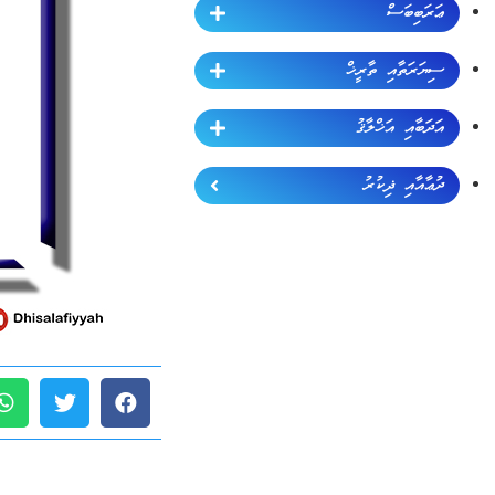
ޢަރަބިބަސް
ސިޔަރަތާއި ތާރީޚް
އަދަބާއި އަޚްލާޤު
ދުޢާއާއި ޛިކުރު