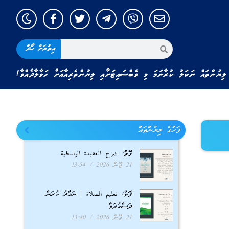
އިތުރަށް ހޯދާ
ލިޔުންތައް ނަކަލު ކުރާނަމަ މި ވެބްސައިޓަށާއި ލިޔުންތެރިއާއަށް ހަވާލާދެއްވާ!
ފަހުގެ ލިޔުންތައް
ފޮތް: شرح العقيدة الواسطية
21 ޖޫން 2026
13:54
ފޮތް: تعليم الصلاة | ނަމާދު ކުރަން
ދަސްކުރަމާ
21 ޖޫން 2026
13:40