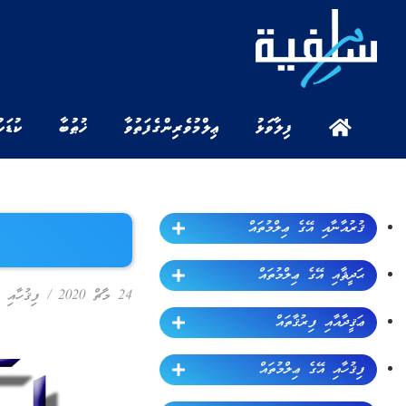
ފިލާވަޅު
ޢިލްމުވެރިންގެ ފަތުވާ
ޚުޠުބާ
ކުޑަކ
ޤުރުއާނާއި އޭގެ ޢިލްމުތައް
ޙަދީޘާއި އޭގެ ޢިލްމުތައް
24 މާޗް 2020
/
ފިޤުހާއި 
ޢަޤީދާއާއި ފިރުޤާތައް
ފިޤުހާއި އޭގެ ޢިލްމުތައް