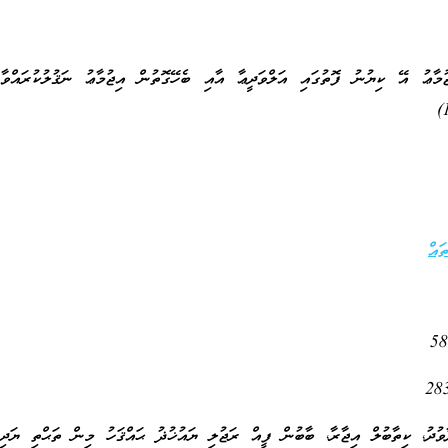
ުމާޢު އޭ ކިޔުނު ފޮތުގައި އަލްވަދީޢާ އާއި ބެހޭގޮތުން އިޖުމާޢު ނަޤުލުކުރައްވާފަ
ައް
 ކިތާބުލް އިޖާރާ، ބާބުން ފީއް ރަޖުލި ޔައުޚުޛު ޙައްޤަހު މިން ތަޙްތި ޔަދިހި