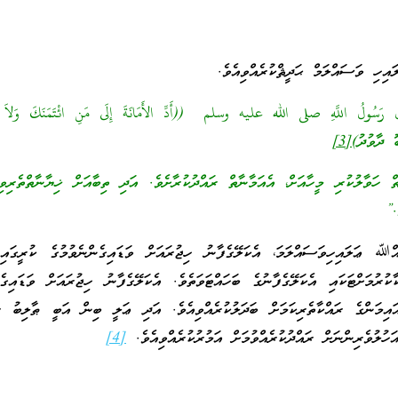
 ވަސައްލަމް ޙަދީޘްކުރެއްވިއެވެ.
لَ رَسُولُ اللَّهِ صلى الله عليه وسلم ‏ ((أَدِّ الأَمَانَةَ إِلَى مَنِ ائْتَمَنَكَ وَلاَ 
ޫ ދާވުދު)
[3]
 ހަވާލުކުރި މީހާއަށް، އެއަމާނާތް ރައްދުކުރާށެވެ. އަދި ތިބާއަށް ޚިޔާނާތްތެރިވި
.”
ަލައިހިވަސައްލަމަ، އެކަލޭގެފާނު ހިޖުރައަށް ވަޑައިގެންނެވުމުގެ ކުރީގައި 
ކުރުމަށްޓަކައި އެކަލޭގެފާނުގެ ބަހައްޓަވަތެވެ. އެކަލޭގެފާނު ހިޖުރައަށް ވަޑައިގެނ
ައިމަންގެ ރައްކާތެރިކަމަށް ބަދަލުކުރެއްވިއެވެ. އަދި ޢަލީ ބިން އަބީ ޠާލިބު
ަހުލުވެރިންނަށް ރައްދުކުރެއްވުމަށް އަމުރުކުރެއްވިއެވެ.
[4]