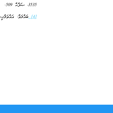
3535، ޞަފްޙާ 509.
[4]
ބައްލަވާ: އައްތަލްޚީޞް އަލް