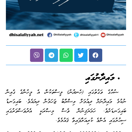
މައިދާނުގައި
ޟުޙާގެ ވަގުތުގައި (ހެނދުނު) މީސްތަކުން، އެ މީހުންގެ ގެއިން
ނުކުމެ މައިދާނަށް ދިއުމަށް މިސްރާބު ޖަހަމުން ދިޔައެވެ. ބައިގަނޑު
ބައިގަނޑަށެވެ. ހަމަޔަޤިނުން ވެސް މިޞްރަކީ އެދުވަސްވަރުގައި
ސިޙުރުގައި އެންމެ ކުރިއަރާފައިވާ ޤައުމެވެ.