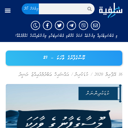
އިތުރަށް ހޯދާ
މި ވެބްސައިޓުގައިވާ ލިޔުންތައް ނަކަލު ކުރާނަމަ މި ވެބްސައިޓަށާއި ލިޔުންތެރިއާއަށް ހަވާލާދެއްވާ!
މޫސާގެފާނުގެ ވާހަކަ – 21
16 އޭޕްރިލް 2020
/
ކުޑަކުދިން
/
އައްޝައިޚް ޢަބްދުލްމުޢިއްޒު ރަޝީދު