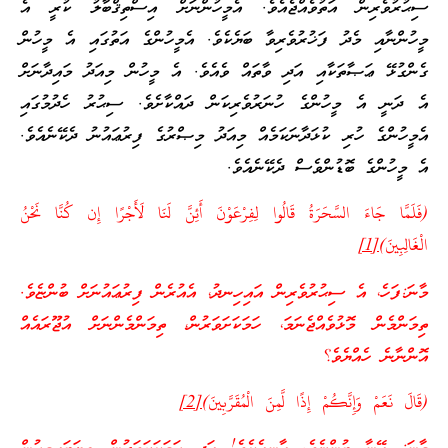
ސިޙުރުވެރިން އަތުވެއްޖެއެވެ. އެމީހުންނަށް އިސްތިޤްބާލު ކުރީ އެ
މީހުންނާއި މެދު ފަޚުރުވެރިވާ ބަޔެކެވެ. އެމީހުންގެ އަތުގައި އެ މީހުން
ގެންގުޅޭ ޢަޞާތަކާއި އަދި ވާތައް ވެއެވެ. އެ މީހުން މިއަދު މައިދާނަށް
އެ ދަނީ އެ މީހުންގެ ހުނަރުވެރިކަން ދައްކާށެވެ. ސިޙުރު ހެދުމުގައި
އެމީހުންގެ ހުރި ކުޅަދާނަކަމެއް މިއަދު މިޞްރުގެ ފިރުޢައުނު ދެކޭނެއެވެ.
އެ މީހުންގެ ބޮޑުންވެސް ދެކޭނެއެވެ.
(فَلَمَّا جَاءَ السَّحَرَةُ قَالُوا لِفِرْعَوْنَ أَئِنَّ لَنَا لَأَجْرًا إِن كُنَّا نَحْنُ
الْغَالِبِينَ)
[1]
މާނަ:ފަހެ، އެ ސިޙުރުވެރިން އައިހިނދު، އެއުރެން ފިރުޢައުނަށް ބުންޏެވެ.
ތިމަންމެން މޮޅުވެއްޖެނަމަ، ހަމަކަށަވަރުން، ތިމަންމެންނަށް އުޖޫރައެއް
އޮންނާނެ ހެއްޔެވެ؟
(قَالَ نَعَمْ وَإِنَّكُمْ إِذًا لَّمِنَ الْمُقَرَّبِينَ)
[2]