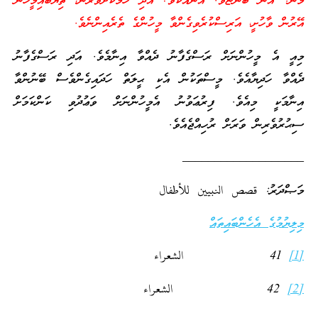
މާނަ: އޭނާ ބުންޏެވެ. އާނއެކެވެ! އަދި ހަމަކަށަވަރުން، ތިޔަބައިމީހުން
އޭރުން ވާހުށީ، އަރިސްކުރެވިގެންވާ މީހުންގެ ތެރެއިންނެވެ.
މިއީ އެ މީހުންނަށް ރަސްގެފާނު ދެއްވާ އިނާމެވެ. އަދި ރަސްގެފާނު
ދެއްވާ ހަދިޔާއެވެ. މީސްތަކުން އެކި ޙީލަތް ހަދައިގެންވެސް ބޭނުންވާ
އިނާމަކީ މިއެވެ. ފިރުޢަވުނު އެމީހުންނަށް ވަޢުދުވި ކަންކަމަށް
ސިޙުރުވެރިން ވަރަށް ރުހިއްޖެއެވެ.
___________________
މަޞްދަރު: قصص النبيين للأطفال
މިލިޔުމުގެ އެހެންބައިތައް
[1]
41 الشعراء
[2]
42 الشعراء