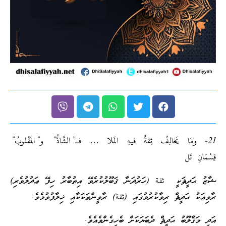
21- ومَا يَخالِفُ ثِقةٌ فيهِ الَملا … فـ”الشَّاذُّ” و”الَمقْلوبُ”
قِسْمَانِ تَل
ޝާޒު ޙަދީޘަކީ ثقة (ހަރުދަނާ ޤަބޫލުކުރެވޭ އިތުބާރު ހިފޭ ޢަދުލުވެރި)
ރާވިއަކު ޙަދީޘް ރިވާކުރުމުގައި (ثقة) ރާވީންތަކަކާއި ޚިލާފުވުމެވެ.
އަދި މަޤްލޫބު ޙަދީޘް ދެބަޔަކަށް ބެހިގެންވެއެވެ.