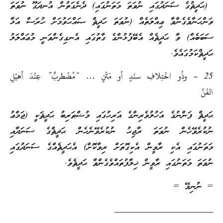
(ޙަދީޘުގެ ސަނަދުގައި ނުވަތަ މަތަނުގައި) ދެނެގަތުން އުނދަގޫ ނުވަތަ
ވަންހަނާވެގެންވާ ޢިއްލަތެއް (ނުވަތަ ހަދީޘް ޞައްޙަވުމަށް ހުރަސް އަޅާ
ސަބަބެއް) ވާ ޙަދީޘެއް އެބޭފުޅުންގެ ގާތުގައި އެނގިގެންވަނީ މުޢައްލަލު
ޙަދީޘްކަމުގައެވެ.
25 – وذُو اخْتِلافِ سنَدٍ أو مَتْنٍ … “مُضْطربٌ” عِنْدَ أهيْلِ
الفَنِّ
ޙަދީޘް ފަންނުގެ އަހުލުވެރިންގެ އަރިހުގައި މުޟްޠަރިބު ޙަދީޘަކީ (ޖަމްޢު
ނުކުރެވޭހެން ނުވަތަ ރާޖިޙު ނުކުރެވޭނެހެން ޙަދީޘްގެ ސަނަދާއި
މަތަނުގައި އެކި ރާވީން އެކިގޮތަށް ރިވާކޮށް) އެޙަދީޘެއްގެ ސަނަދުގައި
ނުވަތަ މަތަނުގައި ރާވީން ޚިލާފުތައްވެގެންވާ ޙަދީޘެވެ.
= ނުނިމޭ =
______________________