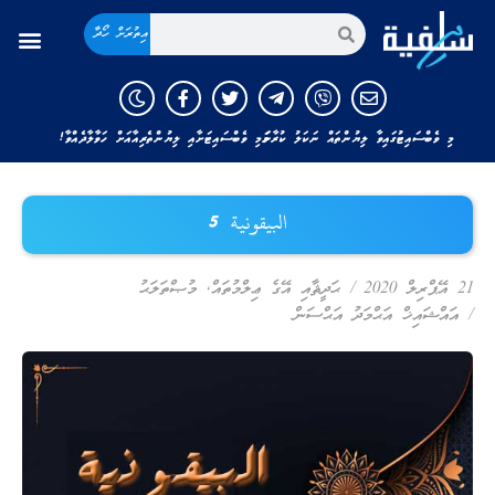
އިތުރަށް ހޯދާ
މި ވެބްސައިޓުގައިވާ ލިޔުންތައް ނަކަލު ކުރާނަމަ މި ވެބްސައިޓަށާއި ލިޔުންތެރިއާއަށް ހަވާލާދެއްވާ!
البيقونية 5
21 އޭޕްރިލް 2020
/
ޙަދީޘާއި އޭގެ ޢިލްމުތައް
,
މުޞްތަލަޙު
/
އައްޝައިޚް އަޙްމަދު އަޙްސަން