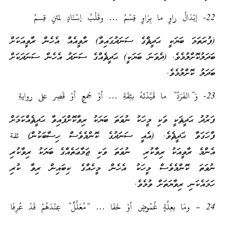
22- إبْدَالُ راوٍ ما بِرَاوٍ قِسْمُ … وقَلْبُ إسْنَادٍ لمتنٍ قِسمُ
(ފުރަތަމަ ބަޔަކީ ޙަދީޘްގެ ސަނަދުގައިވާ) ރާވީއެއް އެހެން ރާވީއަކަށް
ބަދަލުކޮށްލުމެވެ. (ދެވަނަ ބަޔަކީ) ޙަދީޘެއްގެ ސަނަދު އެހެން ސަނަދަކަށް
ބަދަލު ކޮށްލުމެވެ.
23- وَ”الفَرَدُ” ما قَيَّدْتَهُ بثِقَةِ … أوْ جْمعٍ أوْ قَصِر على روايةِ
ފަރުދު ޙަދީޘަކީ ވަކި މީހަކު ނުވަތަ ބަޔަކު ރިވާކޮށްފައިވާ ޙަދީޘެއްކަމަށް
ފާހަގަވާ ޙަދީޘެވެ. (އެއީ ސަނަދުގެ ކޮންމެވެސް ހިސާބަކުން) ثقة
އެންމެ ރާވީއަކު ރިވާކުރި ނުވަތަ ވަކި ޖަމާޢަތެއްގެ ބަޔަކު ރިވާކުރި
ނުވަތަ ކޮންމެވެސް މީހަކު އެހެން މީހެއްގެ ކިބައިން ރިވާ ކުރި
ހަމައެކަނި ރިވާޔަތަށް ވުމެވެ.
24 – ومَا بعِلَّةٍ غُمُوضٍ أوْ خَفَا … “مُعَلَّلٌ” عِنْدَهُمُ قَدْ عُرِفَا