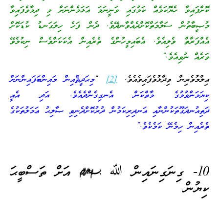
ކޮށްފައިވާ ހެޔޮކަމެއް ކަމުގައި ވަނީނަމަ އަޅަމެންނަށް މި ދިމާވެފައިވާ
މުޞީބާތުން ސަލާމަތްކޮށްދެއްވާނދޭވެ. ދެން ފަހެ ހިލަގަނޑު ކުޑަކޮށް
އެއްފަރާތް ވެލިއެވެ. އެބައިމީހުންގެ ތެރެއިން އެކަކަށްވެސް ނިކުމެވޭ
ވަރެއް ނުވިއެވެ.”
ޢިލްމުވެރިން ވިދާޅުވެފައިވެއެވެ.
[2]
“
މިޙަދީޘްއިން މައިންބަފައިންނަށް
ކިޔަމަންވުމުގެ މާތްކަން އެނގިގެންދެއެވެ. އަދި އެއީ
ދަތިއުނދަގޫތަކުންނާއި އަނދިރިކަމުން ދުރުކޮށްދެނިވި ޞާލިޙު ޢަމަލުތަކުގެ
ތެރެއިން ހިމެނޭ ކަމެކެވެ.”
10- ގިނަގިނައިން ﷲ
`
އަށް ތަސްބީޙަ
ކިޔުން