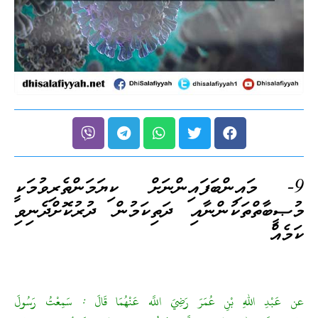
9- މައިންބަފައިންނަށް ކިޔަމަންތެރިވުމަކީ
މުޞީބާތްތަކުންނާއި ދަތިކަމުން ދުރުކޮށްދެނިވި
ކަމެއް
عن عَبْدِ اللهِ بْنِ عُمَرَ رَضِيَ اللَّه عَنْهُمَا قَالَ : سَمِعْتُ رَسُولَ