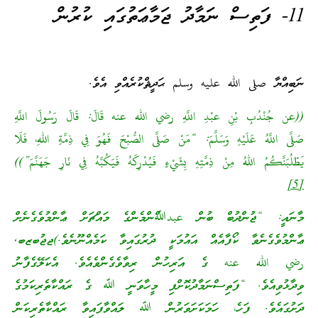
11- ފަތިސް ނަމާދު ޖަމާޢަތުގައި ކުރުން
ނަބިއްޔާ صلى الله عليه وسلم ޙަދީޘްކުރެއްވި އެވެ.
((عن جُنْدُبِ بْنِ عبْدِ اللَّهِ رضي الله عنه قَالَ: قَالَ رَسُولَ اللَّهِ
صَلَّى اللَّهُ عَلَيْهِ وَسَلَّمَ: “مَنْ صَلَّى الصُّبْحَ فَهُوَ فِي ذِمَّةِ اللهِ، فَلَا
يَطْلُبَنَّكُمُ اللهُ مِنْ ذِمَّتِهِ بِشَيْءٍ فَيُدْرِكَهُ فَيَكُبَّهُ فِي نَارِ جَهَنَّمَ”))
[5]
މާނައީ: “ޖުންދުބް ބުން عبدﷲްންމެންގެ މައްޗަށް ޢާންމުވެގެނެށް
ޢާންމުވެގެނެވާ ކޯފާއެއް އައުމަކީ ދުރުގައިވާ ކަމެއްނޫނެވެ.)ޖޖުބޒބ,
رضي الله عنه ގެ އަރިހުން ރިވާވެގެންވެއެވެ. އެކަލޭގެފާނު
ވިދާޅުވިއެވެ. “ފަތިސްނަމާދުކޮށްފި މީހާވަނީ ﷲ ގެ ރައްކާތެރިކަމުގެ
ދަށުގައެވެ. ފަހެ، ހަމަކަށަވަރުން ﷲ ލައްވާފައިވާ ރައްކާތެރިކަން