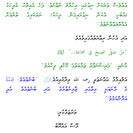
އެއްވެސް ވަރަކަށް ނިގުޅައި އިހުމާލު ނުވާށެވެ. ފަހެ އެއިލާހު، އެމީހަކު
(އެބަހީ: އެކަން ނިގުޅައިގަން މީހަކު) ނަރަކައިގެ ތެރެއަށް
އެއްލާލައްވާނެތެވެ.”
އަދި އެހެން ރިވާޔަތެއްގައިވެއެވެ.
“مَنْ صَلَّى الصبحَ في جَماعةِ…”
[6]
މާނައީ: “ފަތިސްނަމާދު ޖަމާޢަތުގަ ކޮށްފި މީހާއެވެ.”
އަލްއިމާމު އައްނަވަވީ رحمه الله ވިދާޅުވިއެވެ.
[7]
”ބުނެވެއެވެ. الذّمَّةُ
ގެ މާނައަކީ މިތާގައި ޖާމިނުވުމެވެ. އަދި ބުނެވެއެވެ. އެއީ
އަމާންކަމެވެ.”
ތަރުޖަމާކުރީ:
މޫސާ އައްޔޫބު