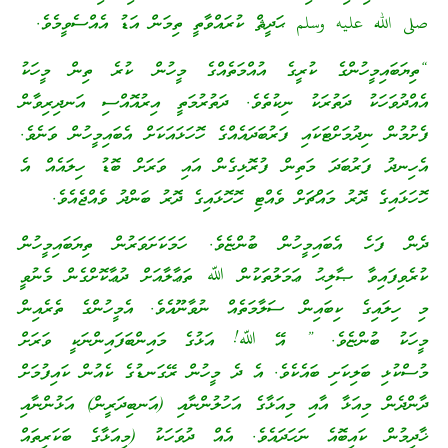
صلى الله عليه وسلم ޙަދީޘް ކުރައްވާތީ ތިމަން އަޑު އެއްސެވީމެވެ.
“ތިޔަބައިމީހުންގެ ކުރީގެ އުއްމަތެއްގެ މީހުން ކުރެ ތިން މީހަކު
އެއްދުވަހަކު ދަތުރަކު ނިކުތެވެ. ދަތުރުމަތީ އިރުއޮއްސި އަނދިރިވާން
ފެށުމުން ނިދުމަށްޓަކައި ފަރުބަދައެއްގެ ހޮހަޅައަކަށް އެބައިމީހުން ވަނެވެ.
އެހިނދު ފަރުބަދަ މަތިން ފުރޮޅިގެން އައި ވަރަށް ބޮޑު ހިލައެއް އެ
ހޮހަޅައިގެ ދޮރު މައްޗަށް ވެއްޓި ހޮހޮޅައިގެ ދޮރު ބަންދު ވެއްޖެއެވެ.
ދެން ފަހެ އެބައިމީހުން ބުންޏެވެ. ހަމަކަށަވަރުން ތިޔަބައިމީހުން
ކުރެވިފައިވާ ޞާލިޙު ޢަމަލުތަކުން ﷲ ތަޢާލާއަށް ދުޢާކޮށްގެން މެނުވީ
މި ހިލައިގެ ކިބައިން ސަލާމަތެއް ނުވާނޫއެވެ. އެމީހުންގެ ތެރެއިން
މީހަކު ބުންޏެވެ. ” އޭ ﷲ! އަޅުގެ މައިންބަފައިންނަކީ ވަރަށް
މުސްކުޅި ބަލިކަށި ބައެކެވެ. އެ ދެ މީހުން ރޭގަނޑުގެ ކެއުން ކައިފުމަށް
ދާންދެން މިއަޅާ އާއި މިއަޅާގެ އަހުލުންނާއި (އަނބިދަރީން) އަޅުންނާއި
ޚާދިމުން ކައިބޮއެ ނަހަދައެވެ. އެއް ދުވަހަކު (މިއަޅާގެ ބަކަރިތައް