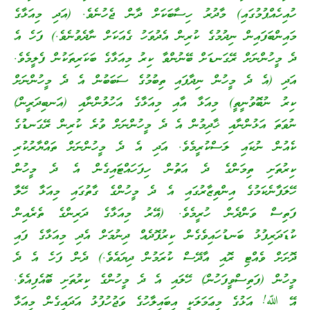
ހުއިހެއްޕުމުގައި) މާދުރު ހިސާބަކަށް ދާން ޖެހުނެވެ. (އަދި މިއަޅާގެ
މައިންބަފައިން ނިދުމުގެ ކުރިން އެދުވަހު ގެއަކަށް ނާދެވުނެވެ.) ފަހެ އެ
ދެ މީހުންނަށް ރޭގަނޑަށް ބޭނުންވާ ކިރު މިއަޅާގެ ބަކަރިތަކުން ފެލީމެވެ.
އަދި (އެ ދެ މީހުން ނިދާފައި ތިބުމުގެ ސަބަބުން އެ ދެ މީހުންނަށް
ކިރު ނުބޮވުނީތީ) މިއަޅާ އާއި މިއަޅާގެ އަހުލުންނާއި (އަނބިދަރީން)
ނުވަތަ އަޅުންނާއި ޚާދިމުން އެ ދެ މީހުންނަށް ވުރެ ކުރިން ރޭގަނޑުގެ
ކެއުން ނުކައި ލަސްކުރީމެވެ. އަދި އެ ދެ މީހުންނަށް ތައްޔާރުކުރި
ކިރުތަށި ތިމަންގެ ދެ އަތުން ހިފަހައްޓައިގެން އެ ދެ މީހުން
ހޭލަފާނެކަމުގެ އިންތިޒާރުގައި އެ ދެ މީހުންގެ ގާތުގައި މިއަޅާ ހޭލާ
ފަތިސް ވަންދެން ހުރީމެވެ. (އޭރު މިއަޅާގެ ދަރިންގެ ތެރެއިން
ކުޑަދަރިފުޅު ބަނޑުހައިވެގެން ކިރުފޮދެއް ދިނުމަށް އެދި މިއަޅާގެ ފައި
ދޮށަށް ވެއްޓި ރޮއި އާދޭސް ކުރަމުން ދިޔައެވެ.) ދެން ފަހެ އެ ދެ
މީހުން (ފަތިސްވީފަހުން) ހޭލައި އެ ދެ މީހުންގެ ކިރުތަށި ބޮއެފިއެވެ.
އޭ ﷲ! އަޅުގެ މިޢަމަލަކީ އިބައިލާހުގެ ވަޖުހުފުޅު އަދައިގެން މިއަޅާ