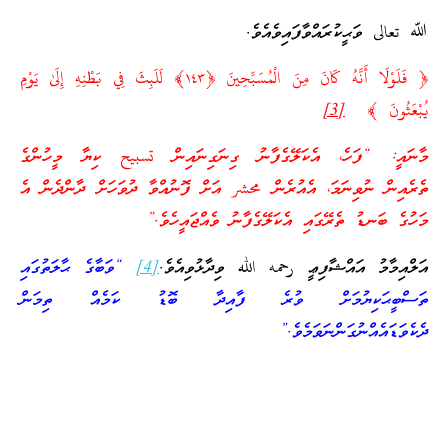
ﷲ تعالى ވަޙީކުރައްވާފައިވެއެވެ.
﴿ فَلَوْلَا أَنَّهُ كَانَ مِنَ الْمُسَبِّحِينَ ﴿١٤٣﴾ لَلَبِثَ فِي بَطْنِهِ إِلَىٰ يَوْمِ
يُبْعَثُونَ ﴾
[3]
މާނައީ: “ފަހެ، އެކަލޭގެފާނު ގިނަގިނައިން تسبيح ކިޔާ މީހުންގެ
ތެރެއިން ނުވިނަމަ، އެއުރެން محشر އަށް ފޮނުއްވާ ދުވަހަށް ދާންދެން އެ
މަހުގެ ބަނޑު ތެރޭގައި އެކަލޭގެފާނު ވެއްޖައީހެވެ.”
އަލްއިމާމު އައްޝާފިޢީ رحمه الله ވިދާޅުވިއެވެ.
[4]
“ވަބާގެ ޙާލަތުގައި
ތަސްބީޙަކިޔުމަށް ވުރެ ފާއިދާ ބޮޑު ކަމެއް ތިމަން
ދެކެވަޑައެއްނުގަންނަވަމެވެ.”