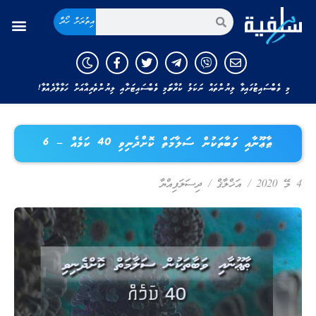
އިތުރަށް ހޯދާ
މި ވެބްސައިޓުގައިވާ ލިޔުންތައް ނަކަލު ކުރާނަމަ މި ވެބްސައިޓަށާއި ލިޔުންތެރިއާއަށް ހަވާލާދެއްވާ!
ޠާޢޫނާއި ވަބާތަކުން ސަލާމަތް ކޮށްދެނިވި 40 ކަމެއް – 6
4 މޭ 2020
/
އަޚްލާޤް
/
ދިސަލަފިއްޔާ