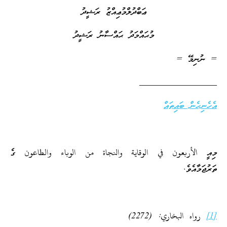
ޢަބްދުލްމުޢިއްޒު ރަޝީދު
މުޙައްމަދު ޙައްސާނު ރަޝީދު
= ނުނިމޭ =
_________________
އެހެނިހެން ބައިތައް
މިއީ الأربعون في الوقاية والنجاة من الوباء والطاعون ގެ
ތަރުޖަމާއެވެ.
[1]
رواه البخاري: (2272)