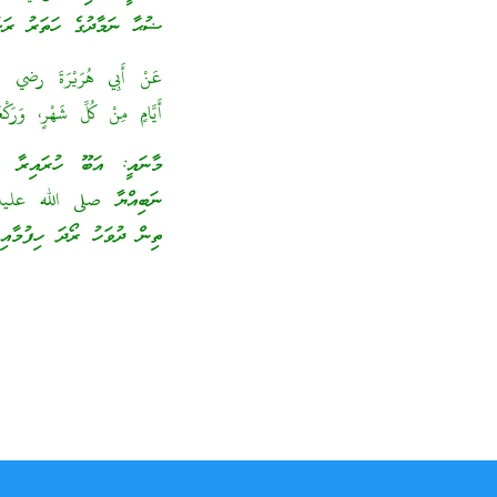
ޟުޙާ ނަމާދުގެ ހަތަރު ރަކު
عَنْ أَبِي هُرَيْرَةَ رضي الل
أَيَّامٍ مِنْ كُلِّ شَهْرٍ، وَرَكْ
މާނައީ: އަބޫ ހުރައިރާ ر
ނަބިއްޔާ صلى الله عليه و
ތިން ދުވަހު ރޯދަ ހިފުމާއި