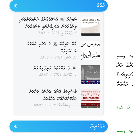
ޚުޠުބާ
ނަބިއްޔާ ﷺ އެކަލޭގެފާނުގެ އުންމަތަށްޓަކައި
ބިރުފުޅުގެން ވަޑައިގެންނެވި ކަންތައްތައް
5 ފެބްރުއަރީ 2023
18:45
މާތް ނަބިއްޔާ ﷺ ގެ ވަދާޢީ ޚުތުބާގެ
އުސްއަލިތައް
يه وسلم
21 ޖުލައި 2021
23:12
ދުގެ މަދު
ﷲ ގެ ގެކޮޅުތައް މަތިވެރިކުރުން
އިވިޔަސް
4 އޭޕްރިލް 2021
23:07
ރަކުޢަތް
މުސްލިކަމު އޭނާގެ އަޚުންގެ މައްޗަށް
އަދާކޮށްދޭންޖެހޭ ޙައްޤުތައް
22 ޑިސެމްބަރު 2018
00:00
مَا شَاءَ
ކުޑަކުދިން
ليه وسلم