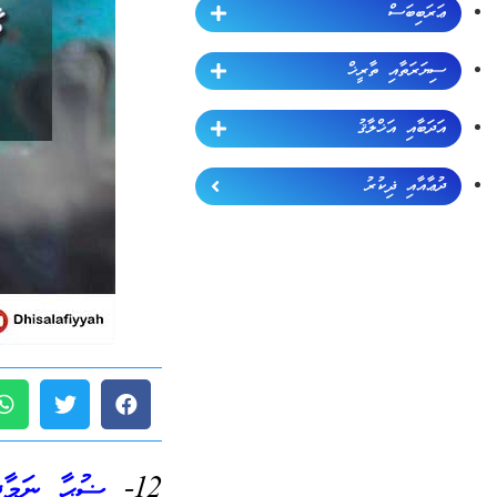
ޢަރަބިބަސް
ސިޔަރަތާއި ތާރީޚް
އަދަބާއި އަޚްލާޤު
ދުޢާއާއި ޛިކުރު
12-
ޟުޙާ ނަމާދ