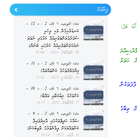
ފިލާވަޅު
مادة التوحيد ٦ (ف 2 ، د 12 –
َهُ قَالَ:
ކަނޑައެޅިގެން ވަކި މީހަކީ
ސުވަރުގެވަންތަވެރިއެއް ކަމުގައި ނުވަތަ
ނަރަކަވަންތަވެރިއެއް ކަމުގައި ބުނުން)
ުސިއްޔަ
30 ނޮވެމްބަރު 2024
02:00
، ހަތަރު
مادة التوحيد ٦ (ف 2 ، د 11 –
ޤިޔާމަތްދުވަހުގެ ކަންތައްތައް)
28 ފެބްރުއަރީ 2023
17:02
ަތަކުން
مادة التوحيد ٦ (ف 2 ، د 10 –
ކަށްވަޅުގެ ނިޢުމަތާއި ޢަޛާބު)
17 އޮކްޓޯބަރު 2022
14:37
، ތިބާގެ
مادة التوحيد ٦ (ف 2 ، د 9 –
ޞައްޙަ ޙަދީޘްތަކުގައި ވާރިދުފައިވާ
ކަންތައްތަކަށް އީމާންވުމުގެ ވާޖިބުކަން)
31 ޖުލައި 2022
10:24