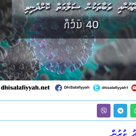
ު ކުރުން