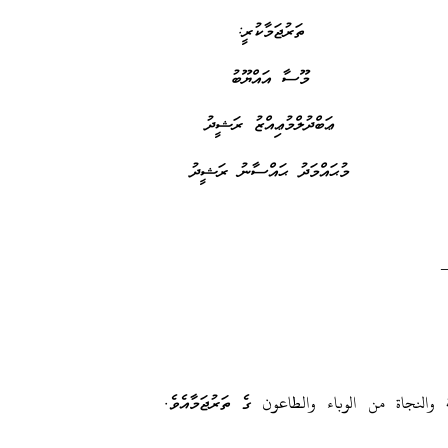
ތަރުޖަމާކުރީ:
މޫސާ އައްޔޫބު
ޢަބްދުލްމުޢިއްޒު ރަޝީދު
މުޙައްމަދު ޙައްސާނު ރަޝީދު
 والنجاة من الوباء والطاعون ގެ ތަރުޖަމާއެވެ.