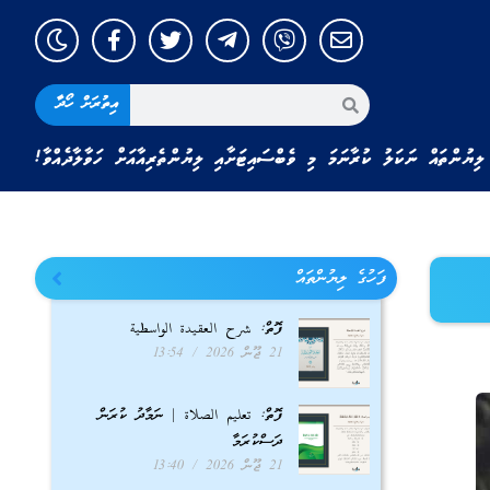
އިތުރަށް ހޯދާ
ލިޔުންތައް ނަކަލު ކުރާނަމަ މި ވެބްސައިޓަށާއި ލިޔުންތެރިއާއަށް ހަވާލާދެއްވާ!
ފަހުގެ ލިޔުންތައް
ފޮތް: شرح العقيدة الواسطية
21 ޖޫން 2026
13:54
ފޮތް: تعليم الصلاة | ނަމާދު ކުރަން
ދަސްކުރަމާ
21 ޖޫން 2026
13:40