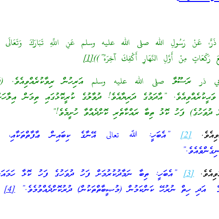
بِي ذَرٍّ، عَنْ رَسُولِ الله صلى الله عليه وسلم عَنِ اللَّهِ تَبَارَكَ وَتَعَالَى أَنّ
َ رَكَعَاتٍ مِنْ أَوَّلِ النَّهَارِ أَكْفِكَ آخِرَهُ”))
[1]
 ذر ރަސޫލާ صلى الله عليه وسلم އަރިހުން ރިވާކުރެއްވިއެވެ. (ޤުދ
ރެއްވިއެވެ. ”އާދަމުގެ ދަރިޔާއެވެ! ދުވާލުގެ ކުރީކޮޅުގައި ތިމަން އިލާހަށް
 ދުވަހުގެ) ފަހު ކޮޅު ތިބާ ރައްކާތެރި ކޮށްދެއްވާ ހުށީމެވެ!”
ވިއެވެ.
[2]
”އެބަހީ: ﷲ تعالى އޭނާގެ ކިބައިން ޢާފާތްތަކާއި، ފާފ
ނިގެންވެއެވެ.”
ވިއެވެ.
[3]
”އެބަހީ: ތިބާ ނަމާދުކުރުމަށް ފަހު ދުވަހުގެ ފަހު ކޮޅާ ހަމައަށް
ވުމާ އަދި ހިތް ނުރުހޭ ކަންކަމުން (މުޞީބާތްތަކުން) ދުރުކޮށްދެއްވުމެވެ.”
[4]