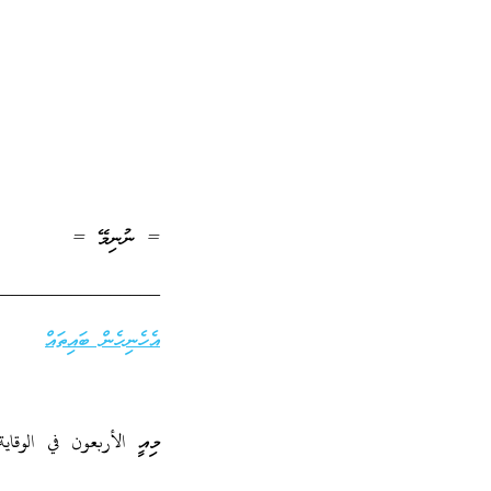
= ނުނިމޭ =
_________________
އެހެނިހެން ބައިތައް
މިއީ الأربعون في الوقاية