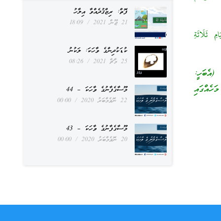
ފޮތް: ރިޒްޤުދެއްވާ އިލާހު
21 ޖޫން 2021
18:09
 ثَلَاثَةِ
ކުޑަކުދިންގެ ވާހަކަ: ލަކުނު
25 މާޗް 2021
08:26
(އެބަހީ:
ހެއްގައި
މޫސާގެފާނުގެ ވާހަކަ – 44
22 ނޮވެމްބަރު 2020
00:00
މޫސާގެފާނުގެ ވާހަކަ – 43
20 ނޮވެމްބަރު 2020
00:00