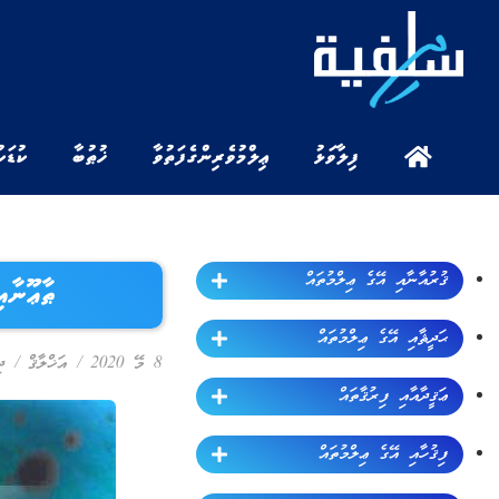
ފިލާވަޅު
ޢިލްމުވެރިންގެ ފަތުވާ
ޚުޠުބާ
ކުޑަކ
ޤުރުއާނާއި އޭގެ ޢިލްމުތައް
ޠާޢޫނާއި 
ޙަދީޘާއި އޭގެ ޢިލްމުތައް
8 މޭ 2020
/
އަޚްލާޤް
/
ދިސ
ޢަޤީދާއާއި ފިރުޤާތައް
ފިޤުހާއި އޭގެ ޢިލްމުތައް