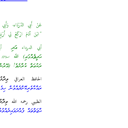
عَنْ أَبِي الدَّرْدَاءِ، وَأَ
“ابْنَ آدَمَ ارْكَعْ لِي أَرْبَع
أبي الدرداء އަދި أبي
ޙަދީޘެއްގައި) ﷲ ` ވަޙީކު
ރަކުޢަތް ކުރާށެވެ! (އޭރުން
الحافظ العراقي ވިދާޅު
ރައްކާތެރިކޮށްދެއްވުން ހިމެ
الطيبي رحمه الله ވިދާޅު
ޙާޖަތްތައް ފުއްދަވައިދެއް