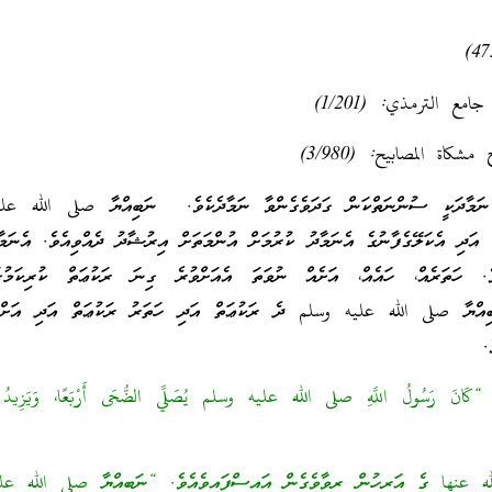
ع الترمذي: (1/201)
كاة المصابيح: (3/980)
ާދަކީ ސުންނަތްކަން ގަދަވެގެންވާ ނަމާދެކެވެ. ނަބިއްޔާ صلى الله عل
 އަދި އެކަލޭގެފާނުގެ އެނަމާދު ކުރުމަށް އުންމަތަށް އިރުޝާދު ދެއްވިއެވެ. އެނަމާ
ެ. ހަތަރެއް، ހައެއް، އަށެއް ނުވަތަ އެއަށްވުރެ ގިނަ ރަކުޢަތް ކުރިކަމުގަ
ބިއްޔާ صلى الله عليه وسلم ދެ ރަކުޢަތް އަދި ހަތަރު ރަކުޢަތް އަދި އަށް 
.
“كَانَ رَسُولُ اللَّهِ صلى الله عليه وسلم يُصَلِّي الضُّحَى أَرْبَعًا، وَيَزِيدُ 
 عنها ގެ އަރިހުން ރިވާވެގެން އައިސްފައިވެއެވެ. “ނަބިއްޔާ صلى الله ع