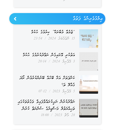
ޢިލްމުވެރިންގެ ފަތުވާ
“ޖުމުޢާ މުބާރަކާ” ކިޔުމުގެ ޙުކުމް
15 ނޮވެމްބަރު 2024
23:54
އަތުކުރި އޮޅައިގެން ނަމާދުކުރުމުގެ ޙުކުމް
3 އޭޕްރިލް 2024
20:14
ކަންފަތަށް އަޅާ ބޭހެއް ބޭނުންކުރުމުން ރޯދަ
ގެއްލޭ ތަ؟
5 އޭޕްރިލް 2023
07:12
ނަމާދުކުރުން ނަހީކުރައްވާފައިވާ ވަގުތުތަކުގައި
ތަޙިއްޔަތުލް މަސްޖިދުގެ ސުންނަތް ކުރުން
28 މާޗް 2023
18:00