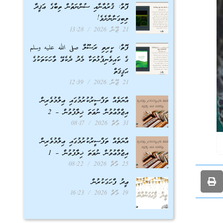
ފޮތް: ޤުރުއާނާއި ސުންނަތުން ތިބާގެ ޢަޤީދާ
ލިބިގަންނާށެވެ!
21 ޖޫން 2026
13:28
ފޮތް: ކީރިތި ރަސޫލާ صلى الله عليه وسلم
ގެ ކައިވެނިފުޅުތަކާ މެދު ދެކެވޭ ވާހަކަތަކުގެ
ޙަޤީޤަތް
21 ޖޫން 2026
12:39
އާޔަތެއް ތަފްސީރުކުރުމުގައި ޢިލްމުވެރިން
އިޖްމާޢުވުން ނުވަތަ ޚިލާފުވުން – 2
31 މާޗް 2026
08:17
އާޔަތެއް ތަފްސީރުކުރުމުގައި ޢިލްމުވެރިން
އިޖްމާޢުވުން ނުވަތަ ޚިލާފުވުން – 1
25 މާޗް 2026
08:22
ޢީދު ފާހަގަކުރުން
19 މާޗް 2026
16:23