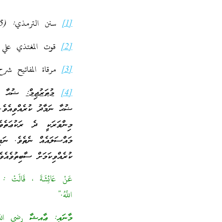
[1]
سنن الترمذي: (475)
[2]
قوت المغتذي علي جام
[3]
مرقاة المفاتيح شرح مش
[4]
މުތަރުޖިމް:
ޟުޙާ ނަމ
ޟުޙާ ނަމާދު ކުރެއްވިއެވެ.
މިންވަރަކީ ދެ ރަކުޢަތެވ
މައްސަލައެއް ނެތެވެ. ނަ
ކުރެއްވިކަމަށް ސާބިތުވެއެވެ
عَنْ عَائِشَةَ ، قَالَتْ : 
اللَّهُ.”
މާނައީ: ޢާއިޝާ رضي الله