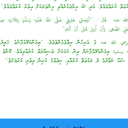
ޢަތް ކުރައްވައެވެ. އަދި ﷲ އިރާދަކުރެއްވި މިންވަރަކަށް އިތުރު ކުރައްވައެވެ.”
ه عنه قَالَ : “أَوْصَانِي خَلِيلِي صَلَّى اللَّهُ عَلَيْهِ وَسَلَّمَ بِثَلَاثٍ؛ صِيَامِ
عَتَيِ الضُّحَى، وَأَنْ أُوتِرَ قَبْلَ أَنْ أَنَامَ.”
ضي الله عنه ގެ އަރިހުން ރިވާވެގެންވެއެވެ. “ތިމަންކަލޭގެފާނުގެ ޚަލީލު 
سلم) ތިމަންކަލޭގެފާނަށް ތިން ކަމަކަށް ވަޞިއްޔަތް ކުރެއްވިއެވެ. ކޮންމެ މަ
 ޟުޙާ ނަމާދުގެ ދެ ރަކުޢަތް ކުރުމާއި، ނިދުމުގެ ކުރިން ވިތުރި ކުރުމަށެވެ.”