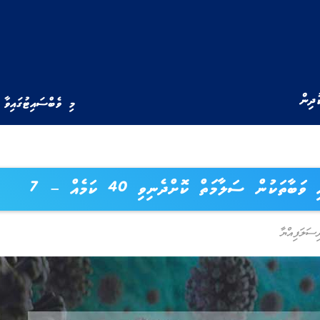
ުދިން
މި ވެބްސައިޓުގައިވާ 
ވަބާތަކުން ސަލާމަތް ކޮށްދެނިވި 40 ކަމެއް – 7
ަލަފިއްޔާ