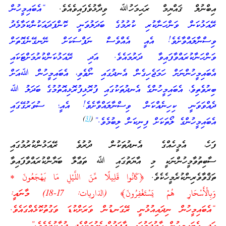
އިބްނުލް ޤައްޔިމް ރަޙިމަހުﷲ ވިދާޅުވެފައިވެއެވެ.
“އެބައިމީހުން
ރޭއަޅުކަން ވަންހަނާކުރި ކުރުމުގެ ބަދަލުވަނީ ކޮންފަދައަކުންކަމާމެދު
ވިސްނާލައްވާށެވެ! އެއީ އެއްވެސް ނަފްސަކަށް ނޭނގޭނެގޮތަށް
ވަންހަނާކުރައްވާފައިވާ ދަރުމައެވެ. އަދި ރޭއަޅުކަންކުރުމަށްޓަކައި
އެބައިމީހުންނަށް ހަމަޖެހިގެން އެނދުގައި ނޯވެވި، އެބައިމީހުން ﷲއަށް
ބިރުވެތިވެ، އެބައިމީހުންގެ އެނދުތަކުގައި ފުރޮޅިފުރޮޅިއޮތުމުގެ ބަދަލު ﷲ
ދެއްވަވަނީ ކިހިނެއްކަން ވިސްނާލައްވާށެވެ! އެއީ؛ ސުވަރުގޭގައި
)
[3
(
އެބައިމީހުންގެ ލޯތަކަށް ފިނިކަން ލިބުމެވެ.”
ފަހެ، އެމީހެއްގެ އެނދުތަކުން ދުރުވެ ރޭއަޅުންކުރުމުގައި
ސާބިތުވާމީހުންނަކީ މި އާޔަތުގައި ﷲ ތަޢާލާ ބަޔާންކުރައްވާފައިވާ
ތަޤްވާވެރިންކުރެމީހެކެވެ.
﴿كَانُوا قَلِيلًا مِّنَ اللَّيْلِ مَا يَهْجَعُونَ *
وَبِالْأَسْحَارِ هُمْ يَسْتَغْفِرُونَ﴾ (الذاريات: 17-18) މާނައީ:
“އެބައިމީހުން ނިދައިއުޅުނީ ރޭގަނޑުން ވަރަށްކުޑަ ވަގުތުކޮޅެއްގައެވެ.