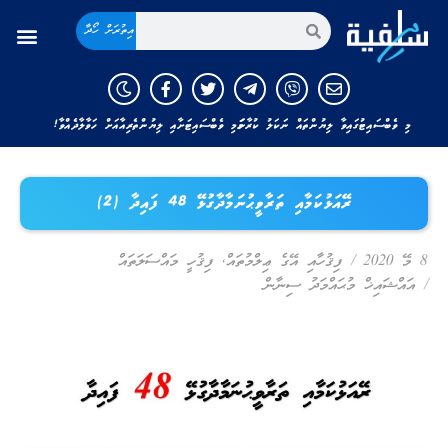
އިތުރަށް ހޯދާ
މި ވެބްސައިޓުގައިވާ ލިޔުންތައް ނަކަލު ކުރާނަމަ މި ވެބްސައިޓަށާއި ލިޔުންތެރިއާއަށް ހަވާލާދެއްވާ!
ރޭއަޅުކަމާއި ތަރާވީޙުނަމާދާގުޅޭ 48 ފައިދާ (2)
8 މޭ 2020
/
ފިޤުހާއި އޭގެ ޢިލްމުތައް
,
ފިޤުހީ މައްސަލަތައް
/
އައްޝައިޚް މުޙައްމަދު ސިނާން