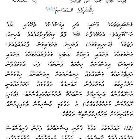
يَبِيتُ يُجَافِي جَنْبَهُ عَنْ فِرَاشِهِ إِذَا اسْتَثْقَلَتْ
)
[11]
(
بِالْمُشْرِكِينَ الـمَضَاجِعُ
ޅެންބައިތުތަކުގެ މާނައީ: އަދި ތިމަންމެންގެ ތެރޭގައި ﷲގެ
ރަސޫލާވިއެވެ. އެކަލޭގެފާނު ﷲގެ ފޮތް ކިޔަވާވިދާޅުވެއެވެ. އެހިނދު،
ފަޖުރުގެ (އަނދިރިކަމުގެ) ތެރެއިން ތެދުވެރިކަން ފާޅުވެއްޖެއެވެ.
ކަނުކަމެއްގެ ތެރޭގައި ވަނިކޮށް (އެބަހީ؛ މަގުފުރެއްދުމެއްގެ ތެރޭގައި
ވަނިކޮށް) ތިމަންމެނަށް ހިދާޔަތް ފެނުނެވެ. ފަހެ، އެކަލޭގެފާނު
ޙަދީޘްކުރައްވާ ކަންތައްތައް ހިނގާނެކަމަށް ތިމަންމެންގެ ހިތްތަކުން
ތެދުކުރީމެވެ. އެކަލާގެފާނު ރޭގަނޑުގެ ވަގުތުތައް ހޭދަކުރައްވަނީ
އެކަލޭގެފާނުގެ އަރިކަށިކޮޅު ތަންމައްޗާ ދުރުކުރައްވައިގެންނެވެ. (އެބަހީ؛
ރޭއަޅުކަން ކުރެއްވުމުގައެވެ.) އެ ވަގުތަކީ މުޝްރިކުން އެބައިމީހުންގެ
ތަންމަތިތަކަށް ބަރުހެލިވެގެންތިބޭ ވަގުތެވެ.
(12) ރޭއަޅުކަމުގެ ވަގުތު ފެށެނީ ޢިޝާނަމާދުގެ ފަހުން ފެށިގެންގޮސް
ފަޖުރުލައިފުމަށް ދާނދެނެވެ. މި ވަގުތުގެ ކުރީކޮޅުގައާއި، މެދުތެރޭގައާއި،