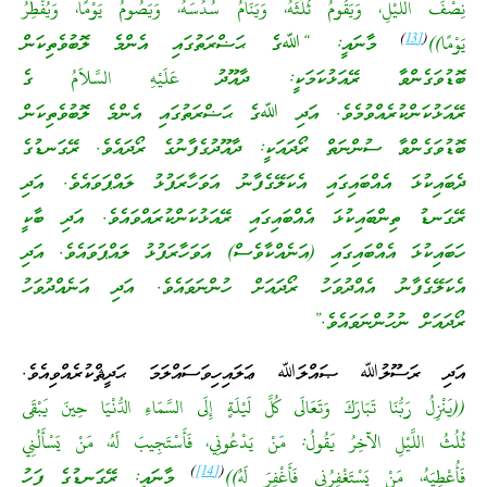
نِصْفَ اللَّيْلِ، وَيَقُومُ ثُلُثَهُ، وَيَنَامُ سُدُسَهُ، وَيَصُومُ يَوْمًا، وَيُفْطِرُ
)
[13
(
يَوْمًا))
މާނައީ: “ﷲގެ ޙަޟްރަތުގައި އެންމެ ލޮބުވެތިކަން
ބޮޑުވަގެންވާ ރޭއަޅުކަމަކީ: ދާއޫދު عَلَيْهِ السَّلاَمُ ގެ
ރޭއަޅުކަންކުރެއްވުމެވެ. އަދި ﷲގެ ޙަޟްރަތުގައި އެންމެ ލޮބުވެތިކަން
ބޮޑުވަގެންވާ ސުންނަތް ރޯދައަކީ: ދާއޫދުގެފާނުގެ ރޯދައެވެ. ރޭގަނޑުގެ
ދެބައިކުޅަ އެއްބައިގައި އެކަލޭގެފާނު އަވަހާރަފުޅު ލައްޕަވައެވެ. އަދި
ރޭގަނޑު ތިންބައިކުޅަ އެއްބައިގައި ރޭއަޅުކަންކުރައްވައެވެ. އަދި ބާކީ
ހަބައިކުޅަ އެއްބައިގައި (އަނެއްކާވެސް) އަވަހާރަފުޅު ލައްޕަވައެވެ. އަދި
އެކަލޭގެފާނު އެއްދުވަހު ރޯދައަށް ހުންނަވައެވެ. އަދި އަނެއްދުވަހު
ރޯދައަށް ނުހުންނަވައެވެ.”
އަދި ރަސޫލުﷲ ޞައްލަﷲ ޢަލައިހިވަސައްލަމަ ޙަދީޘްކުރެއްވިއެވެ.
((يَنْزِلُ رَبُّنَا تَبَارَكَ وَتَعَالَى كُلَّ لَيْلَةٍ إِلَى السَّمَاءِ الدُّنْيَا حِينَ يَبْقَى
ثُلُثُ اللَّيْلِ الآخِرُ يَقُولُ: مَنْ يَدْعُونِي، فَأَسْتَجِيبَ لَهُ، مَنْ يَسْأَلُنِي
)
[14]
(
فَأُعْطِيَهُ، مَنْ يَسْتَغْفِرُنِي فَأَغْفِرَ لَهُ))
މާނައީ: ރޭގަނޑުގެ ފަހު