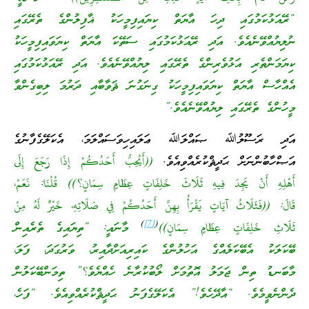
“ރޭއަޅުކަމުގައި ދިހަ އާޔަތް ކިޔައިފިމީހަކު ޣާފިލުންގެ ތެރޭގައި
ނުލިޔުއްވޭނެއެވެ. އަދި ރޭއަޅުކަމުގައި ސަތޭކަ އާޔަތް ކިޔަވައިފިމީހަކު
ކިޔަމަންތެރި އަޅުވެރިންގެ ތެރޭގައި ލިޔުއްވޭނެއެވެ. އަދި ރޭއަޅުކަމުގައި
އެއްހާސް އާޔަތް ކިޔަވައިފިމީހަކު ގިނަގުނަ ޘަވާބާއި ދަރުމަ ލިބިގެންވާ
މީހުންގެ ތެރޭގައި ލިޔުއްވޭނެއެވެ.”
އަދި ރަސޫލުﷲ ޞައްލަﷲ ޢަލައިހިވަސައްލަމަ، އެކަލޭގެފާނުގެ
އަޞްހާބުންނަށް ޙަދީޘްކުރެއްވިއެވެ.
((أَيُحِبُّ أَحَدُكُمْ إِذَا رَجَعَ إِلَى
أَهْلِهِ أَنْ يَجِدَ فِيهِ ثَلَاثَ خَلِفَاتٍ عِظَامٍ سِمَانٍ؟)) قُلْنَا: نَعَمْ،
قَالَ: ((فَثَلَاثُ آيَاتٍ يَقْرَأُ بِهِنَّ أَحَدُكُمْ فِي صَلَاتِهِ، خَيْرٌ لَهُ مِنْ
)
[7]
(
ثَلَاثِ خَلِفَاتٍ عِظَامٍ سِمَانٍ))
މާނައީ: “ތިޔައިގެ ތެރެއިން
ބޭކަލަކު އެބޭކަލެއްގެ އަހުލުންގެ ކައިރިއަށްދާއިރު، ވަރުގަދަ، ފަލަ،
މާބަނޑު ތިން ޖަމަލު އޮތުމަށް ލޯބުކުރާނެ ހެއްޔެވެ؟” ތިމަންބޭކަލުން
ދެންނެވީމެވެ. “އާދޭހެވެ!” އެކަލޭގެފަނު ޙަދީޘްކުރެއްވިއެވެ. “ފަހެ،