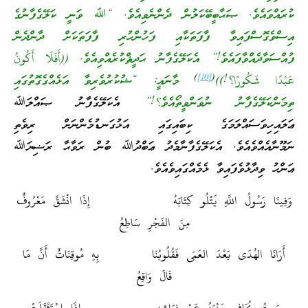
ކުރައްވައެވެ. ޞަޙާބީބޭކަލުން ދެންނެވިއެވެ. “ﷲ ވަނީ ކަލޭގެފާނުގެ
އިސްވެގޮސްފައިވާ ފާފަތަކާއި ފަހުންހުރި ފާފަތަކަށް ދާންދެން
ފުއްސަވާދެއްވާފައެވެ!” އެކަލޭގެފާނު ޙަދީޘްކުރެއްވިއެވެ. ((أَفَلَا أَكُونُ
)
[10]
(
عَبْدًا شَكُورًا؟!))
މާނައީ: “ޝުކުރުވެރިވާ އަޅެއްގެގޮތުގައި
ތިމަންކަލޭގެފާނު ނުވަންވީތޯއެވެ؟!”
އެކަލޭގެފާނު ޞައްލަﷲ
ޢަލައިހިވަސައްލަމަގެ ކިބައިގައި އަޅުގަނޑުމެންނަށް ރިވެތި
ނަމޫނާއެއްވެއެވެ. އެކަލޭގެފާނާމެދު ޢަބްދުﷲ ބުން ރަވާޙާ ރަޟިޔަﷲ
ޢަންހު ވިދާޅުވެފައިވާ ޅެމެއްގައިވެއެވެ.
وَفِينَا رَسُولُ اللَّهِ يَتْلُو كِتَابَهُ إِذَا انْشَقَّ مَعْرُوفٌ
مِنَ الفَجْرِ سَاطِعُ
أَرَانَا الهُدَى بَعْدَ العَمَى فَقُلُوبُنَا بِهِ مُوقِنَاتٌ أَنَّ مَا
قَالَ وَاقِعُ