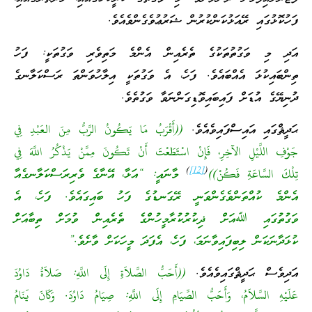
ފަހުކޮޅުގައި ރޭއަޅުކަންކުރުން ޝަރުޢުވެގެންވެއެވެ.
އަދި މި ވަގުތުތަކުގެ ތެރެއިން އެންމެ މަތިވެރި ވަގުތަކީ: ފަހު
ތިންބައިކުޅަ އެއްބައެވެ. ފަހެ، އެ ވަގުތަކީ އިލާހުވަންތަ ރަސްކަލާނގެ
ދުނިޔޭގެ އުޑަށް ފައިބައިވޮޑިގަންނަވާ ވަގުތެވެ.
ޙަދީޘްގައި އައިސްފައިވެއެވެ.
((أَقْرَبُ مَا يَكُونُ الرَّبُّ مِنَ العَبْدِ فِي
جَوْفِ اللَّيْلِ الآخِرِ، فَإِنْ اسْتَطَعْتَ أَنْ تَكُونَ مِمَّنْ يَذْكُرُ اللَّهَ فِي
)
[12]
(
تِلْكَ السَّاعَةِ فَكُنْ))
މާނައީ: “އަޅާ، އޭނާގެ ވެރިރަސްކަލާނގެއާ
އެންމެ ކުއްތަންވެގެންވަނީ ރޭގަނޑުގެ ފަހު ބައިގައެވެ. ފަހެ، އެ
ވަގުތުގައި ﷲއަށް ޛިކުރުކުރާމީހުންގެ ތެރެއިން ވުމަށް ތިބާއަށް
ކުޅަދާނަކަން ލިބިފައިވާނަމަ، ފަހެ، އެފަދަ މީހަކަށް ވާށެވެ.”
އަދިވެސް ޙަދީޘްގައިވެއެވެ.
((أَحَبُّ الصَّلاَةِ إِلَى اللَّهِ: صَلاَةُ دَاوُدَ
عَلَيْهِ السَّلاَمُ، وَأَحَبُّ الصِّيَامِ إِلَى اللَّهِ: صِيَامُ دَاوُدَ. وَكَانَ يَنَامُ