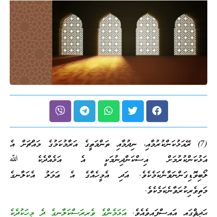
(7) ރޭއަޅުކަންކުރުމާއި، ނިދުމާއި ތަންމަތީގެ އަރާމުކަމުގެ މައްޗަށް އެ
އަޅުކަންކުރުމަށް އިސްކަންދިނުމަކީ އެ އަޅެއްދެކެ ﷲ
ލޯބިވޮޑިގަންނަވާނެކަމެކެވެ. އަދި އެމީހެއްގެ އެ ޢަމަލު އެކަލާނގެ
މަތިވެރިކުރަވާނެކަމެކެވެ.
ޙަދީޘްގައި އައިސްފައިވެއެވެ.
އަޅަމެންގެ ވެރިރަސްކަލާނގެ ދެ މީހަކުދެކެ