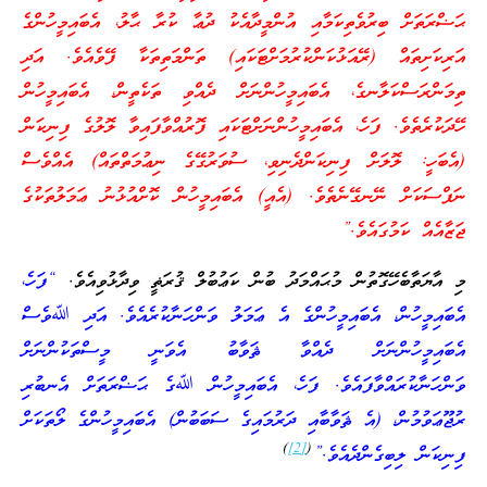
ޙަޟްރަތަށް ބިރުވެތިކަމާއި އުންމީދާއެކު ދުޢާ ކުރާ ޙާލު، އެބައިމީހުންގެ
އަރިކަށިތައް (ރޭއަޅުކަންކުރުމަށްޓަކައި) ތަންމަތިތަކާ ފޭވެއެވެ. އަދި
ތިމަންރަސްކަލާނގެ، އެބައިމީހުންނަށް ދެއްވި ތަކެތީން، އެބައިމީހުން
ހޭދަކުރެތެވެ. ފަހެ، އެބައިމީހުންނަށްޓަކައި ފޮރުއްވާފައިވާ ލޮލުގެ ފިނިކަން
(އެބަހީ: ލޮލަށް ފިނިކަންދެނިވި، ސުވަރުގޭގެ ނިޢުމަތްތައް) އެއްވެސް
ނަފްސަކަށް ނޭނގޭނެތެވެ. (އެއީ) އެބައިމީހުން ކޮށްއުޅުނު ޢަމަލުތަކުގެ
ޖަޒާއެއް ކަމުގައެވެ.”
މި އާޔަތާބެހޭގޮތުން މުޙައްމަދު ބުން ކަޢުބުލް ޤުރަޡީ ވިދާޅުވިއެވެ.
“ފަހެ،
އެބައިމީހުން، އެބައިމީހުންގެ އެ ޢަމަލު ވަންހަނާކުރެއެވެ. އަދި ﷲވެސް
އެބައިމީހުންނަށް ދެއްވާ ޘަވާބު އެވަނީ މީސްތަކުންނަށް
ވަންހަނާކުރައްވާފައެވެ. ފަހެ، އެބައިމީހުން ﷲގެ ޙަޟްރަތަށް އެނބުރި
ރުޖޫޢަވުމުން، (އެ ޘަވާބާއި ދަރުމައިގެ ސަބަބުން) އެބައިމީހުންގެ ލޯތަކަށް
)
[2]
(
ފިނިކަން ލިބިގެންދެއެވެ.”