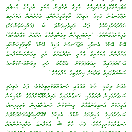
ޢަޖައިބުވެވޮޑިގެންނެވިއެވެ. އެއިގެ ތެރެއިން އެކަކީ؛ އެމީހާގެ އެނދާއި
ރަޖާގަނޑުން ވަކިވެ، އެމީހާގެ ލޯބިވާމީހުންނާއި އަހުލުންނާ އެކަހެރިވެ
ނަމާދުކުރާމީހާއެވެ. ފަހެ، މަތިވެރިވަންތަ ﷲ (މަލާއިކަތުންނަށް)
ވަޙީކުރައްވާނެތެވެ. “ތިޔަބައިމީހުން ތިމަންއިލާހުގެ އަޅާއަށް ބައްލަވާށެވެ!
އޭނާ، އޭނާގެ އެނދާއި ރަޖާގަނޑުން ވަކިވެ، އޭނާގެ ލޯބިވާމީހުންނާއި
އަހުލުންނާ އެކަހެރިވެ އެހުރީ ނަމާދުގައެވެ. އެއީ ތިމަންރަސްކަލާނގެ
ޙަޟްރަތުގައިވާ ނިޢުމަތްތަކަށް އެދޭޙާލު، އަދި ތިމަންރަސްކަލާނގެ
ޙަޟްރަތުގައިވާ ޢަޛާބަށް ބިރުވެތިވާ ޙާލުގައެވެ.”
ދެވަނަ މީހަކީ؛ ﷲގެ މަގުގައި ހަނގުރާމަކުރިމީހެކެވެ. ފަހެ، އެމީހަކީ
ހަނގުރާމައިން ދެރަވުމާއި، ހަނގުރާމައިގެ މައިދާންދޫކޮށްލުމުގެ ނުބައިކަން
އެމީހަކަށް އެނގިގެންވާޙާލު، މީސްތަކުން ހަނގުރާމައިން ބަލިވިހިނދު،
ހަނގުރާމައިގެ މައިދާނަށް ނުކުމެ، އެމީހާގެ ލޭއޮހޮރިއްޖެއުމަށްދާންދެން
ހަނގުރާމަކުރިމީހެކެވެ. ފަހެ، މާތް ﷲ އެކަލާނގެ މަލާއިކަތުންނަށް