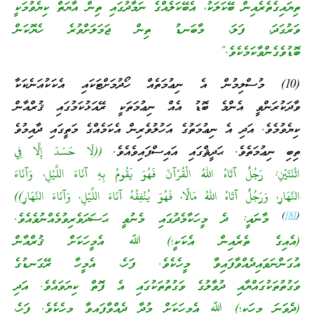
ތިޔައިގެތެރެއިން ބޭކަލަކު، އެބޭކަލެއްގެ ނަމާދުގައި ތިން އާޔަތް ކިޔެވުމަކީ
ވަރުގަދަ، ފަލަ، މާބަނޑު ތިން ޖަމަލަށްވުރެ ހެޔޮކަން
ބޮޑުވެގެންވާކަމެކެވެ.”
(10) މުސްލިމުން އެ ނިޢުމަތެއް ހޯދުމަށްޓަކައި އެކަކުއަނެކަކާ
ވާދަކުރަންވީ އެންމެ ބޮޑު އެއް ނިޢުމަތަކީ ރޭއަޅުކަމުގައި ޤުރްއާން
ކިޔެވުމެވެ. އަދި އެ ނިޢުމަތުގެ އަހުލުވެރިން އެކަމެއްގެ މަތީގައި ދާއިމުވެ
ތިބި ނިޢުމަތެވެ. ޙަދީޘްގައި އައިސްފައިވެއެވެ.
((لَا حَسَدَ إِلَّا فِي
اثْنَتَيْنِ: رَجُلٌ آتَاهُ اللهُ الْقُرْآنَ فَهُوَ يَقُومُ بِهِ آنَاءَ اللَّيْلِ، وَآنَاءَ
النَّهَارِ، وَرَجُلٌ آتَاهُ اللهُ مَالًا، فَهُوَ يُنْفِقُهُ آنَاءَ اللَّيْلِ، وَآنَاءَ النَّهَارِ))
)
[8]
(
މާނައީ: ދެ މީހަކާމެދުގައި މެނުވީ ޙަސަދަވެރިވުމެއްނުވެއެވެ.
(އެއިގެ ތެރެއިން އެކަކީ؛) ﷲ އެމީހަކަށް ޤުރްއާން
އުގަންނަވައިދެއްވާފައިވާ މީހެކެވެ. ފަހެ، އެމީހާ ރޭގަނޑުގެ
ވަގުތުތަކުގައްޔާއި ދުވާލުގެ ވަގުތުތަކުގައި އެ ފޮތް ކިޔަވައެވެ. އަދި
(ދެވަނަ މީހަކީ؛) ﷲ އެމީހަކަށް މުދާ ދެއްވާފައިވާ މީހެކެވެ. ފަހެ،