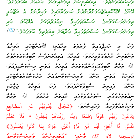
ވަޙީކުރައްވާނެތެވެ. “ތިޔަބައިމީހުން ތިމަންއިލާހުގެ އަޅާއަށް ބައްލަވާށެވެ!
އޭނާގެ ލޭއޮހޮރިއްޖެއުމަށްދާންދެން ހަނގުރާމައިގެ މައިދާނަށް އެ ރުޖޫޢަވީ
ތިމަންރަސްކަލާނގެ ޙަޟްރަތުގައިވާ ނިޢުމަތްތަކަށް އެދޭޙާލު، އަދި
)
[1]
(
ތިމަންރަސްކަލާނގެ ޙަޟްރަތުގައިވާ ޢަޛާބަށް ބިރުވެތިވާ ޙާލުގައެވެ.”
ފަހެ، މި ޙަދީޘްގައިވާ ފުރަތަމަ މީހާއަކީ؛ ﷲއަށްޓަކައި އެމީހާގެ
ތަންމަތިން ދުރުވެގަތްމީހެކެވެ. އެމީހާގެ އަމިއްލަނަފްސު ލޯބިވާކަމަކަށްވުރެ
ﷲ ތަޢާލާ ލޯބިވެވޮޑިގެންވާކަމަކަށް އެމީހަކު އެވަނީ އިސްކަންދީފައެވެ.
އެމީހަކު އެވަނީ އޭނާގެ ވެރިރަސްކަލާނގެއަށް އަޅުކަންކުރުމަށްޓަކައި
އޭނާގެ ފައިތިލަ ސާބިތުކޮށްފައެވެ. ފަހެ، އެމީހާގެ ޖަޒާއަކީ
ނިޢުމަތަކުގެވެރި ސުވަރުގެތަކުގައި ދާއިމަށް އުޅުމެވެ. ﷲ ތަޢާލާ
ވަޙީކުރައްވާފައިވާ ފަދައިންނެވެ.
﴿تَتَجَافَىٰ جُنُوبُهُمْ عَنِ الْمَضَاجِعِ
يَدْعُونَ رَبَّهُمْ خَوْفًا وَطَمَعًا وَمِمَّا رَزَقْنَاهُمْ يُنفِقُونَ * فَلَا تَعْلَمُ
نَفْسٌ مَّا أُخْفِيَ لَهُم مِّن قُرَّةِ أَعْيُنٍ جَزَاءً بِمَا كَانُوا يَعْمَلُونَ﴾
(السجد: 16، 17) މާނައީ: “އެބައިމީހުންގެ ވެރިރަސްކަލާނގެ