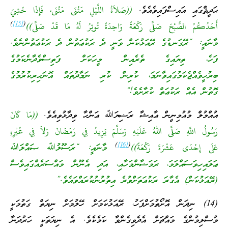
ޙަދީޘްގައި އައިސްފައިވެއެވެ.
((صَلاَةُ اللَّيْلِ مَثْنَى مَثْنَى، فَإِذَا خَشِيَ
)
[15]
(
أَحَدُكُمُ الصُّبْحَ صَلَّى رَكْعَةً وَاحِدَةً تُوتِرُ لَهُ مَا قَدْ صَلَّى))
މާނައީ: “ރޭގަނޑުގެ ރޭއަޅުކަން ވަނީ ދެ ރަކުޢަތުން ދެ ރަކުޢަތުންނެވެ.
ފަހެ، ތިޔައިގެ ތެރެއިން މީހަކަށް ފަތިސްވެދާނެކަމުގެ
ބިރުހީވެއްޖެކަމުގައިވާނަމަ، ކުރިން ކުރި ނަމާދުތައް އޮނަހިރިކުރުމުގެ
ގޮތުން އެއް ރަކުޢަތް ކުރާށެވެ!”
އުއްމުލް މުއުމިނީން ޢާއިޝާ ރަޟިޔަﷲ ޢަންހާ ވިދާޅުވިއެވެ.
((مَا كَانَ
رَسُولُ اللَّهِ صَلَّى اللهُ عَلَيْهِ وَسَلَّمَ يَزِيدُ فِي رَمَضَانَ وَلاَ فِي غَيْرِهِ
)
[16]
(
عَلَى إِحْدَى عَشْرَةَ رَكْعَةً))
މާނައީ: “ރަސޫލުﷲ ޞައްލަﷲ
ޢަލައިހިވަސައްލަމަ، ރަމަޟާންމަހާއި، އަދި އެނޫން މައްސަރެއްގައިވެސް
(ރޭއަޅުކަން) އެގާރަ ރަކުޢަތަށްވުރެ އިތުރުނުކުރައްވައެވެ.”
(14) ނިދަން އޮށޯތުމަށްފަހު، ރޭއަޅުކަމަށް ހޭލުމަށް ނިޔަތް ގަތުމަކީ
މުސްލިމުންގެ މައްޗަށް އެދެވިގެންވާ ކަމެކެވެ. އެ ނިޔަތަކީ ހަރުދަނާ