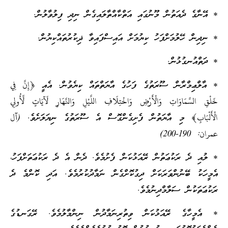
* އޭނާގެ ދެއަތުން މޫނުގައި އަތްކާއްތާލައިގެން ނިދި ފިލުވާލުން.
* ނިދިން ހޭލުމަށްފަހު ކިޔުމަށް އައިސްފައިވާ ޛިކުރުތައްކިޔުން.
* ދަތްއުނގުޅުން.
* އާލްޢިމްރާން ސޫރަތުގެ ފަހުގެ އާޔަތްތައް ކިޔެވުން. އެއީ ﴿إِنَّ فِي
خَلْقِ السَّمَاوَاتِ وَالْأَرْضِ وَاخْتِلَافِ اللَّيْلِ وَالنَّهَارِ لَآيَاتٍ لِّأُولِي
الْأَلْبَابِ﴾ މި އާޔަތުން ފެށިގެންގޮސް އެ ސޫރަތުގެ ނިޔަލަށެވެ. (آل
عمران: 190-200)
* ލުއި ދެ ރަކުޢަތުން ރޭއަޅުކަން ފެށުމެވެ. ދެން އެ ދެ ރަކުޢަތަށްފަހު،
އެމީހަކު ބޭނުންވަރަކަށް ދިގުކޮށްގެން ނަމާދުކުރުމެވެ. އަދި ކޮންމެ ދެ
ރަކުޢަތަކުން ސަލާމްދިނުމެވެ.
* އެމީހާގެ ރޭއަޅުކަން ވިތުރިނަމާދުން ނިންމާލުމެވެ. ރޭގަނޑުގެ