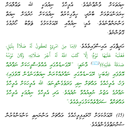
ނިޔަތަކަށް ވާންވާނެއެވެ. އެމީހާގެ ނިދުމަކީ ﷲ ތަޢާލާއަށް
ކިޔަމަންގަތުމަށް ބާރުދީ، ހީވާގިކުރުވާ ނިދުމަކަށް ހެދުމަށް ނިޔަތް
ގަންނަންވާނެއެވެ. އެއީ؛ ނިދުމާއި ރޭއަޅުކަމުގެ ޘަވާބު ހޯދުމުގެ
ގޮތުންނެވެ.
ޙަދީޘްގައި އައިސްފައިވެއެވެ.
((مَا مِنَ امْرِئٍ تَكُونُ لَهُ صَلَاةٌ بِلَيْلٍ،
فَغَلَبَهُ عَلَيْهَا نَوْمٌ؛ إِلَّا كَتَبَ اللَّهُ لَهُ أَجْرَ صَلَاتِهِ، وَكَانَ نَوْمُهُ
)
[17]
(
صَدَقَةً عَلَيْهِ))
މާނައީ: “ރޭގަނޑެއްގައި އެއްވެސްމީހަކަށް ނަމާދެއް
އޮވެފައި (އެބަހީ؛ ރޭގަނޑެއްގައި ނަމާދެއްކުރަން ނިޔަތްގަނެގެން އޮވެފައި)،
ފަހެ، އެމީހެއްގެ މައްޗަށް ނިދި ގަދަވެގެންފިނަމަ، ﷲ އެމީހަކަށް އެމީހާގެ
ނަމާދުގެ އަޖުރު ނުލިޔުއްވާ ނުދެއެވެ. އަދި އެމީހާގެ ނިދުމަކީ އެމީހާގެ
މައްޗަށްވާ ޞަދަޤާތެއްކަމުގައިވެއެވެ.”
(15) ރޭއަޅުކަމަށް ހޭލައިފިމީހެއްގެ މައްޗަށް އަންނަނިވި ކަންކަންކުރުން
ސުންނަތްވެގެންވެއެވެ.