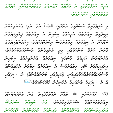
އެމީހާ ޙައްޤުގޮތުގައި އެ މުދާތައް ރޭގަނޑުގެ ވަގުތުތަކުގައްޔާއި ދުވާލުގެ
ވަގުތުތަކުގައި ހޭދަކުރެއެވެ.”
މި ޙަދީޘްގައިވާ ޙަސަދައިގެ މުރާދަކީ: الغِبْطَةُ އެވެ. އެއީ؛ އެހެންމީހަކަށް
ލިބިފައިވާ ނިޢުމަތެއް، އެމީހެއްގެ ކިބައިން އެ ނިޢުމަތެއް ފިލައިދިޔުމަށް
ނޭދޭޙާލު، އެ ނިޢުމަތެއް ތިމާއަށްވެސް ލިބުމަށްއެދުމެވެ. ކިޔަމަންތެރިވުމުގެ
ގޮތުން ކުރެވޭ ކަންކަމުގައި މިއީ އެދެވިގެންވާ މުސްތަޙައްބުކަމެކެވެ.
އެހެންކަމުން، ޙަދީޘްގެ މާނައަކީ: ނިޢުމަތެއް އެހެންމީހެއްގެ ކިބައިން
ފިލައިދިޔުމަށް ނޭދި، ތިމާއަށްވެސް އެ ނިޢުމަތެއް ލިބުމަށް އެދެވިގެންވާ
މުސްތަޙައްބުކަމެއްކަމުގައިވާނީ (ޙަދީޘްގައި ބަޔާންވެގެންވާ) ދެ ޞިފައާއި
)
[9]
(
އެ ދެ ޞިފައިގެ މާނާގައިވާ އެހެނިހެން ހެޔޮކަންކަމެވެ.
(11) ރޭއަޅުކަމަކީ ﷲ ތަޢާލާ ދެއްވަވާފައިވާ ގުނާ ޢަދަދުނުކުރެވޭ
ނިޢުމަތްތަކަށްވެވޭ ޝުކުރުވެރިވުމެކެވެ.
ފަހެ، ނަބިއްޔާ ޞައްލަﷲ
ޢަލައިހިވަސައްލަމަ އެކަލޭގެފާނުގެ ފައިންޕުޅު ދުޅަވަންދެން ރޭއަޅުކަން