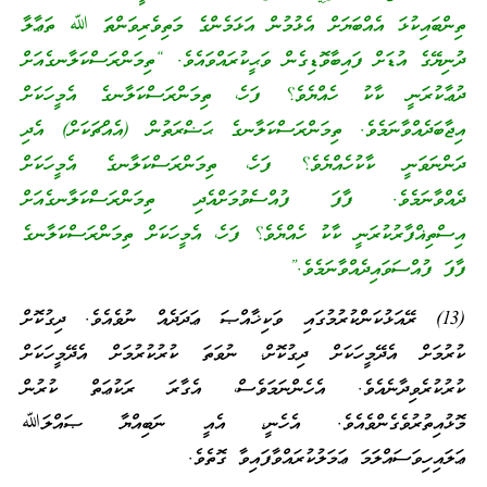
ތިންބައިކުޅަ އެއްބަޔަށް އެޅުމުން އަޅަމެންގެ މަތިވެރިވަންތަ ﷲ ތަޢާލާ
ދުނިޔޭގެ އުޑަށް ފައިބާވޮޑިގެން ވަޙީކުރައްވައެވެ. “ތިމަންރަސްކަލާނގެއަށް
ދުޢާކުރަނީ ކާކު ހެއްޔެވެ؟ ފަހެ، ތިމަންރަސްކަލާނގެ އެމީހަކަށް
އިޖާބަދެއްވާނަމެވެ. ތިމަންރަސްކަލާނގެ ޙަޟްރަތުން (އެއްޗަކަށް) އެދި
ދަންނަވަނީ ކާކުހެއްޔެވެ؟ ފަހެ، ތިމަންރަސްކަލާނގެ އެމީހަކަށް
ދެއްވާނަމެވެ. ފާފަ ފުއްސެވުމަށްއެދި ތިމަންރަސްކަލާނގެއަށް
އިސްތިޣްފާރުކުރަނީ ކާކު ހެއްޔެވެ؟ ފަހެ، އެމީހަކަށް ތިމަންރަސްކަލާނގެ
ފާފަ ފުއްސަވައިދެއްވާނަމެވެ.”
(13) ރޭއަޅުކަންކުރުމުގައި ވަކިޚާއްޞަ ޢަދަދެއް ނުވެއެވެ. ދިގުކޮށް
ކުރުމަށް އެދޭމީހަކަށް ދިގުކޮށް، ނުވަތަ ކުރުކުރުމަށް އެދޭމީހަކަށް
ކުރުކުރެވިދާނެއެވެ. އެހެންނަމަވެސް، އެގާރަ ރަކުޢަތް ކުރުން
މޮޅުއިތުރުވެގެންވެއެވެ. އެހެނީ، އެއީ ނަބިއްޔާ ޞައްލަﷲ
ޢަލައިހިވަސައްލަމަ ޢަމަލުކުރައްވާފައިވާ ގޮތެވެ.