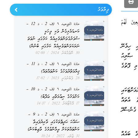
ފިލާވަޅު
عِينَ لَهُمْ
مادة التوحيد ٦ (ف 2 ، د 12 –
ކަނޑައެޅިގެން ވަކި މީހަކީ
ސުވަރުގެވަންތަވެރިއެއް ކަމުގައި ނުވަތަ
ި ހިމެނޭ
ނަރަކަވަންތަވެރިއެއް ކަމުގައި ބުނުން)
30 ނޮވެމްބަރު 2024
02:00
ުޙައްމަދު ޞާލިޙު
مادة التوحيد ٦ (ف 2 ، د 11 –
تَرَاوِيحِ” މި ފޮތުގެ
ޤިޔާމަތްދުވަހުގެ ކަންތައްތައް)
28 ފެބްރުއަރީ 2023
17:02
ަށްޓަކައި
مادة التوحيد ٦ (ف 2 ، د 10 –
ކަށްވަޅުގެ ނިޢުމަތާއި ޢަޛާބު)
ު އެތައް
17 އޮކްޓޯބަރު 2022
14:37
 ގެނެސްދޭ
مادة التوحيد ٦ (ف 2 ، د 9 –
ޞައްޙަ ޙަދީޘްތަކުގައި ވާރިދުފައިވާ
ކަންތައްތަކަށް އީމާންވުމުގެ ވާޖިބުކަން)
ގެ ބައެއް
31 ޖުލައި 2022
10:24