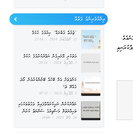
ޢިލްމުވެރިންގެ ފަތުވާ
“ޖުމުޢާ މުބާރަކާ” ކިޔުމުގެ ޙުކުމް
ނެއެވެ.
15 ނޮވެމްބަރު 2024
23:54
ާކުރަނިވި
އަތުކުރި އޮޅައިގެން ނަމާދުކުރުމުގެ ޙުކުމް
3 އޭޕްރިލް 2024
20:14
ކަންފަތަށް އަޅާ ބޭހެއް ބޭނުންކުރުމުން ރޯދަ
ގެއްލޭ ތަ؟
5 އޭޕްރިލް 2023
07:12
ނަމާދުކުރުން ނަހީކުރައްވާފައިވާ ވަގުތުތަކުގައި
ތަޙިއްޔަތުލް މަސްޖިދުގެ ސުންނަތް ކުރުން
28 މާޗް 2023
18:00