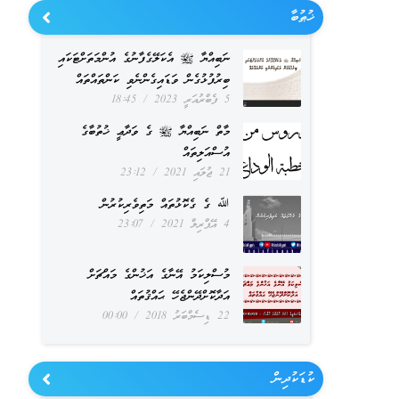
ޚުޠުބާ
ނަބިއްޔާ ﷺ އެކަލޭގެފާނުގެ އުންމަތަށްޓަކައި
ބިރުފުޅުގެން ވަޑައިގެންނެވި ކަންތައްތައް
5 ފެބްރުއަރީ 2023
18:45
މާތް ނަބިއްޔާ ﷺ ގެ ވަދާޢީ ޚުތުބާގެ
އުސްއަލިތައް
21 ޖުލައި 2021
23:12
ﷲ ގެ ގެކޮޅުތައް މަތިވެރިކުރުން
4 އޭޕްރިލް 2021
23:07
މުސްލިކަމު އޭނާގެ އަޚުންގެ މައްޗަށް
އަދާކޮށްދޭންޖެހޭ ޙައްޤުތައް
22 ޑިސެމްބަރު 2018
00:00
ކުޑަކުދިން