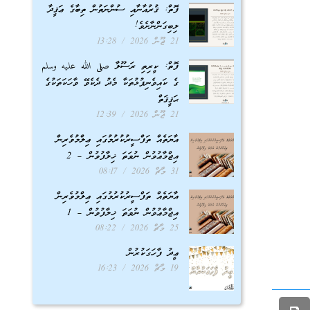
ފޮތް: ޤުރުއާނާއި ސުންނަތުން ތިބާގެ ޢަޤީދާ
ލިބިގަންނާށެވެ!
21 ޖޫން 2026
13:28
ފޮތް: ކީރިތި ރަސޫލާ صلى الله عليه وسلم
ގެ ކައިވެނިފުޅުތަކާ މެދު ދެކެވޭ ވާހަކަތަކުގެ
ޙަޤީޤަތް
21 ޖޫން 2026
12:39
އާޔަތެއް ތަފްސީރުކުރުމުގައި ޢިލްމުވެރިން
އިޖްމާޢުވުން ނުވަތަ ޚިލާފުވުން – 2
31 މާޗް 2026
08:17
އާޔަތެއް ތަފްސީރުކުރުމުގައި ޢިލްމުވެރިން
އިޖްމާޢުވުން ނުވަތަ ޚިލާފުވުން – 1
25 މާޗް 2026
08:22
ޢީދު ފާހަގަކުރުން
19 މާޗް 2026
16:23