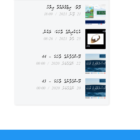
ފޮތް: ރިޒްޤުދެއްވާ އިލާހު
21 ޖޫން 2021
18:09
ކުޑަކުދިންގެ ވާހަކަ: ލަކުނު
25 މާޗް 2021
08:26
މޫސާގެފާނުގެ ވާހަކަ – 44
22 ނޮވެމްބަރު 2020
00:00
މޫސާގެފާނުގެ ވާހަކަ – 43
20 ނޮވެމްބަރު 2020
00:00