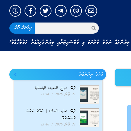
އިތުރަށް ހޯދާ
ލިޔުންތައް ނަކަލު ކުރާނަމަ މި ވެބްސައިޓަށާއި ލިޔުންތެރިއާއަށް ހަވާލާދެއްވާ!
ފަހުގެ ލިޔުންތައް
ފޮތް: شرح العقيدة الواسطية
21 ޖޫން 2026
13:54
ފޮތް: تعليم الصلاة | ނަމާދު ކުރަން
ދަސްކުރަމާ
21 ޖޫން 2026
13:40