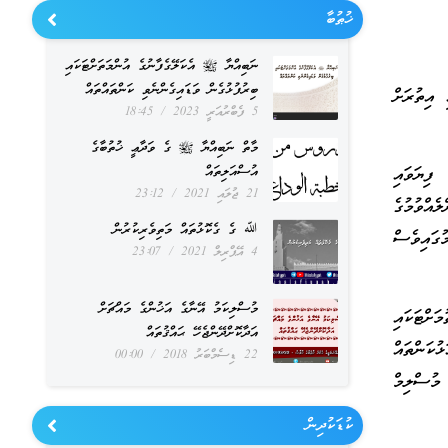
ޚުޠުބާ
ނަބިއްޔާ ﷺ އެކަލޭގެފާނުގެ އުންމަތަށްޓަކައި
ބިރުފުޅުގެން ވަޑައިގެންނެވި ކަންތައްތައް
 އިތުރަށް
5 ފެބްރުއަރީ 2023
18:45
މާތް ނަބިއްޔާ ﷺ ގެ ވަދާޢީ ޚުތުބާގެ
އުސްއަލިތައް
 ފިޔަވައި
21 ޖުލައި 2021
23:12
ެއްވުމުގެ
ﷲ ގެ ގެކޮޅުތައް މަތިވެރިކުރުން
ުގައިވެސް
4 އޭޕްރިލް 2021
23:07
މުސްލިކަމު އޭނާގެ އަޚުންގެ މައްޗަށް
ަށްޓަކައި
އަދާކޮށްދޭންޖެހޭ ޙައްޤުތައް
ުކަންތައް
22 ޑިސެމްބަރު 2018
00:00
މުސްލިމް
ކުޑަކުދިން