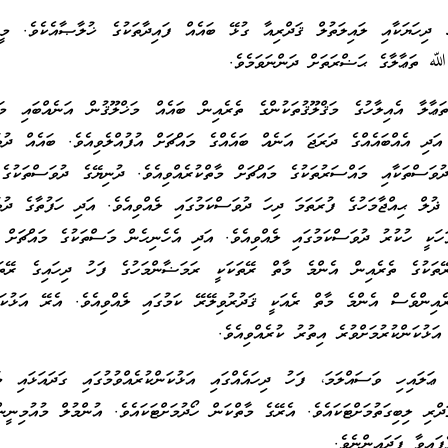
 ދިހަޔަކާއި ލައިލަތުލް ޤަދްރިއާ ގުޅޭ ބައެއް ފައިދާތަކުގެ ޚުލާޞާއެކެވެ. މީގ
 ﷲ ތަޢާލާގެ ޙަޟްރަތަށް ދަންނަވަމެވެ.
ާ އެއިލާހުގެ މަޤްލޫޤުތަކުންގެ ތެރެއިން ބައެއް މަޚްލޫޤުން އަނެއްބައި މަޚް
 އަދި އެއްބައެއްގެ ދަރަޖަ އަނެއް ބައެއްގެ މައްޗަށް އުފުއްލެވިއެވެ. ބައެއް ދުވ
ުވަސްތަކާއި މައްސަރުތަކުގެ މައްޗަށް މާތްކުރެއްވިއެވެ. ދުނިޔޭގެ ދުވަސްތަކުގެ
ޛުލް ޙިއްޖާމަހުގެ ފުރަތަމަ ދިހަ ދުވަސްކަމުގައި ލެއްވިއެވެ. އަދި ހަފުތާގެ ދުވ
ހަކީ ހުކުރު ދުވަސްކަމުގައި ލެއްވިއެވެ. އަދި އެހެނިހެން މަސްތަކުގެ މައްޗަށް
ޭތަކުގެ ތެރެއިން އެންމެ މާތް ރޭތަކަކީ ރަމަޟާންމަހުގެ ފަހު ދިހައިގެ ރޭތައް
ެއިންވެސް އެންމެ މާތް ރެއަކީ ޤަދުރުވިލޭރޭ ކަމުގައި ލެއްވިއެވެ. އެރޭ އަޅުކަނ
ަޅުކަންކުރުމަށްވުރެ އިތުރު ކުރެއްވިއެވެ.
ައިހި ވަސައްލަމަ، ފަހު ދިހައެއްގައި އަޅުކަންކުރެއްވުމުގައި ގަދައަޅައި މަ
ަދްރި ލިބިގަތުމަށްޓަކައެވެ. އެރޭގެ މާތްކަން ހޯދުމަށްޓަކައެވެ. އުންމުލް މުއުމިނީ
އިވާ ފަދައިންނެވެ.