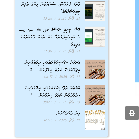
ފޮތް: ޤުރުއާނާއި ސުންނަތުން ތިބާގެ ޢަޤީދާ
ލިބިގަންނާށެވެ!
21 ޖޫން 2026
13:28
ފޮތް: ކީރިތި ރަސޫލާ صلى الله عليه وسلم
ގެ ކައިވެނިފުޅުތަކާ މެދު ދެކެވޭ ވާހަކަތަކުގެ
ޙަޤީޤަތް
21 ޖޫން 2026
12:39
އާޔަތެއް ތަފްސީރުކުރުމުގައި ޢިލްމުވެރިން
އިޖްމާޢުވުން ނުވަތަ ޚިލާފުވުން – 2
31 މާޗް 2026
08:17
އާޔަތެއް ތަފްސީރުކުރުމުގައި ޢިލްމުވެރިން
އިޖްމާޢުވުން ނުވަތަ ޚިލާފުވުން – 1
25 މާޗް 2026
08:22
ޢީދު ފާހަގަކުރުން
19 މާޗް 2026
16:23