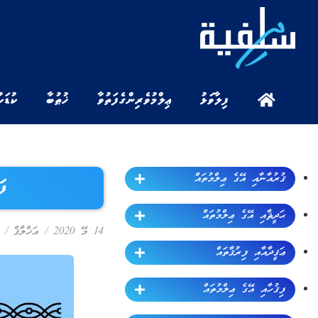
ފިލާވަޅު
ޢިލްމުވެރިންގެ ފަތުވާ
ޚުޠުބާ
ކުޑަކ
ޤުރުއާނާއި އޭގެ ޢިލްމުތައް
ފަ
ޙަދީޘާއި އޭގެ ޢިލްމުތައް
14 މޭ 2020
/
އަޚްލާޤް
/
އަ
ޢަޤީދާއާއި ފިރުޤާތައް
ފިޤުހާއި އޭގެ ޢިލްމުތައް