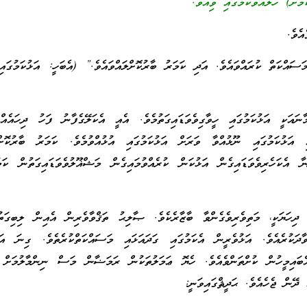
މަށް) ހޭލައްވާކަމުގައި ވިއެވެ.”
އެވެ.
ަސައްކަތް ކުރައްވައެވެ. އަދި ކަމަރު ބާރުކޮށްލައްވައެވެ.” (އެބަހީ: އަޅުކަމުގައި
ާނައަކީ އަޅުކަމުގައި ހީވާގިވެވަޑައިގަތުމެވެ. އެއީ އެކަލޭގެފާނު ފަހު ދިހައެއް
 އަޅުކަމުގައި ނޫޅުއްވާ ވަރަށް އަޅުކަމުގައި އުޅުއްވުމެވެ. ކަމަރު ބާރުކޮށްލ
 އެކަހެރިވެވަޑައިގެން އަޅުކަން ކުރެއްވުމައިގެން މަޝްޣޫލުވެވަޑައިގަތުން ކަމ
ިހަޔަކީ، މަތިވެރިވެގެންވާ ބާޒާރެކެވެ. ޞާލިޙު ތަޤްވާވެރިން އެއިން ލިބިގަތުމ
ާދަކުރެއެވެ. އަޅުވެރީން އެކަމުގައި ގަދައަޅައި މަސައްކަތްކުރެތެވެ. ގިނަ އަޅ
ައިމީހުން ކުށްތަންވެއެވެ. ހެޔޮ ޢަމަލުތަކުން ރަމަޟާން މަސް ނިންމާލުމަށް 
ދޭން ޖެހެއެވެ. ޙަދީޘްގައިވަނީ: