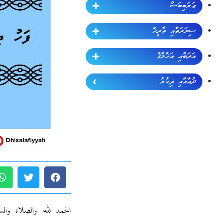
ޢަރަބިބަސް
ސިޔަރަތާއި ތާރީޚް
އަދަބާއި އަޚްލާޤު
ދުޢާއާއި ޛިކުރު
الحمد لله، والصلاة وال