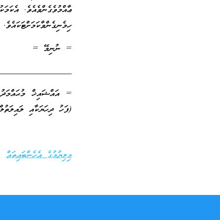
ޢާއްމުވެގެންވެއެވެ. އެކަމަ
ހިމެނިގެންވާކަމަށްޓަކައެވެ.
= ނުނިމޭ =
_________________
(ފަހު ދިހަޔަކާއި ލައިލަތުލް ޤަދްރީގެ 38 ފައި
މިލިޔުމުގެ އެހެންބައިތައް