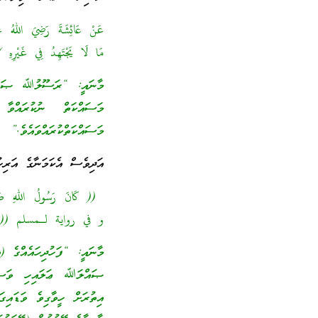
عَنْ عَائِشَةَ رَضِيَ اللهُ عَن
مَا لَا يَجْتَهِدُ فِي غَيْرِه
މާނައީ: “ރަސޫލުﷲ ޞައްލަﷲ
މަސައްކަތް ނުކުރައްވާ 
މަސައްކަތްކުރައްވައެވެ.”
އަދިވެސް އެކަމަނާގެ އަރިހު
(( كَانَ رَسُولُ اللهِ صَلَى ال
و في رواية لـمسلم ((وَجَدَّ وَش
މާނައީ: “ފަހުދިހައެއްގެ (
ޞައްލަﷲ ޢަލައިހި ވަސައްލ
އިތުރަށް ހީވާގިވެ ވަޑައިގ