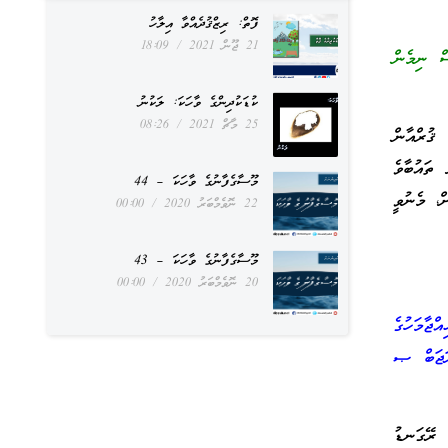
ފޮތް: ރިޒްޤުދެއްވާ އިލާހު
21 ޖޫން 2021
18:09
ް ނިމެން
ކުޑަކުދިންގެ ވާހަކަ: ލަކުނު
25 މާޗް 2021
08:26
ޤުރްއާން
ތައުބާވެ
މޫސާގެފާނުގެ ވާހަކަ – 44
ް، މެނުވީ
22 ނޮވެމްބަރު 2020
00:00
މޫސާގެފާނުގެ ވާހަކަ – 43
20 ނޮވެމްބަރު 2020
00:00
ްޖާމަހުގެ
 ރަޖަބް ޞ
 ރޭގަނޑު