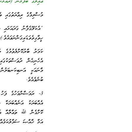
ޢާއިލާގެ ބޭފުޅުން (ރޭއަޅުކަ
މުސްލިމްގެ ރިވާޔަތުގައި ވެ
“އެކަލޭގެފާނު ގަދައަޅައި މ
ހީވާގިވެވަޑައިގަންނަވައެވެ.)
ކަމަރު ބާރުކޮށްލެވުމުގެ މ
އެހެނިހެން ދުވަސްތަކުގައި
މާނައަކީ އަނބިކަނބަލުންނާ
ބުނެވެއެވެ.
3- ރަމަޟާންމަހުގެ ފަހު ދ
އެއްބަޔަކު އަނެއްބަޔަކާ ވ
ކޮށްގެން ﷲ ތަޢާލާއާ އެބ
އަޅާ ޚާއްޞަ ސަމާލުކަމެއް 