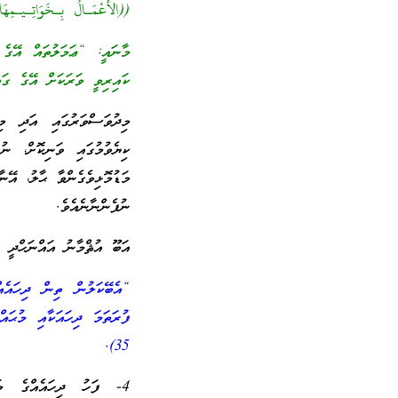
((الأَعْمَـالُ بِـخَوَاتِـيـمِهَا)) 
މާނައީ: “ޢަމަލުތައް އޭގ
ކައިރިވީ ވަރަކަށް އޭގެ ގައ
މިދުވަސްވަރުގައި އަދި މި
ކިޔެވުމުގައި ވަނިކޮށް، ނ
މަޑުމޮޅިވެގެންވާ ޙާލު، އޭނ
ނުފެންނާނެއެވެ.
އަބޫ އުޘްމާނު އައްނަހްދީ ވި
“އެބޭކަލުން ތިން ދިހައެއް
ފުރަތަމަ ދިހައަކާއި މުޙައ
35).
4- ފަހު ދިހައެއްގެ މަ