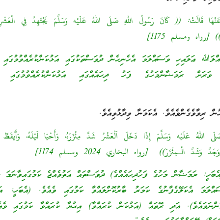
ْهَا قَالَتْ: (( كَانَ رَسُولُ اللهِ صَلَى اللهُ عَلَيْه وَسَلَّمَ يَجْتَهِدُ فِي الْعَشْرِ ا
ِ )) [رواه ومسلم 1175]
 ޢަލައިހި ވަސައްލަމަ އެހެނިހެން ދުވަސްތަކުގައި އަޅުކަންކުރެއްވުމުގައި ގަ
ވަރަށް ރަމަޟާންމަހުގެ ފަހު ދިހައެއްގައި އަޅުކަންކުރެއްވުމުގައި ގަ
ން ރިވާވެގެންވެއެވެ. އެކަމަނާ ވިދާޅުވިއެވެ.
لهُ عَلَيْه وَسَلَّمَ إِذَا دَخَلَ اَلْعَشْرُ شَدَّ مِئْزَرَهُ، وَأَحْيَا لَيْلَهُ، وَأَيْقَظَ 
َدَّ الْـمِئْزَرَ)) [رواه البخاري 2024 ومسلم 1174]
އެބަހީ: ރަމަޟާން މަހުގެ ފަހުދިހައެއްގެ) ދުވަސްތައް އަތުވެއްޖެ ކަމުގައިވާނަމ
ަމަ އެކަލޭގެފާނުގެ ކަމަރު ބާރުކޮށްލައްވާ ކަމުގައި ވެއެވެ. (އެބަހީ: އަޅު
ަންނަވައެވެ). އަދި ރޭތައް (އަޅުކަން ކުރައްވާ) އިޙުޔާ ކުރައްވާ ކަމުގައި ވެއ