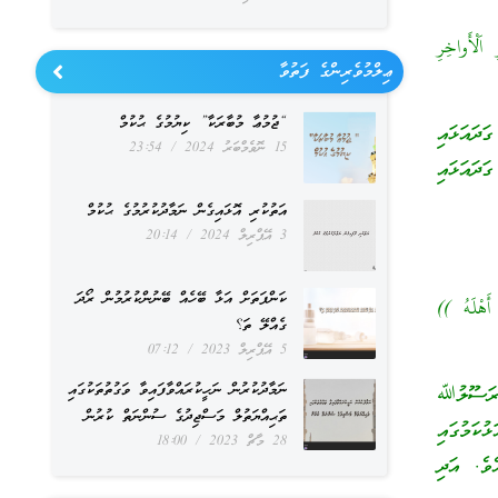
َلْأَواخِرِ
ޢިލްމުވެރިންގެ ފަތުވާ
“ޖުމުޢާ މުބާރަކާ” ކިޔުމުގެ ޙުކުމް
ދައަޅައި
15 ނޮވެމްބަރު 2024
23:54
ދައަޅައި
އަތުކުރި އޮޅައިގެން ނަމާދުކުރުމުގެ ޙުކުމް
3 އޭޕްރިލް 2024
20:14
ކަންފަތަށް އަޅާ ބޭހެއް ބޭނުންކުރުމުން ރޯދަ
أَهْلَهُ ))
ގެއްލޭ ތަ؟
5 އޭޕްރިލް 2023
07:12
ނަމާދުކުރުން ނަހީކުރައްވާފައިވާ ވަގުތުތަކުގައި
ަ ރަސޫލުﷲ
ތަޙިއްޔަތުލް މަސްޖިދުގެ ސުންނަތް ކުރުން
ކަމުގައި
28 މާޗް 2023
18:00
ެވެ. އަދި