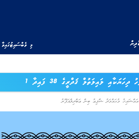
ުދިން
މި ވެބްސައިޓުގައިވާ 
ހު ދިހަޔަކާއި ލައިލަތުލް ޤަދްރީގެ 38 ފައިދާ 1
އްޝައިޚު މުޙައްމަދު ޝާފިޢު ބިން ޢަބްދިލްޣަފޫރު