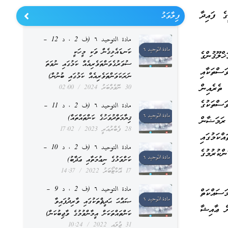
ެ ފައިދާ
ފިލާވަޅު
مادة التوحيد ٦ (ف 2 ، د 12 –
ކަނޑައެޅިގެން ވަކި މީހަކީ
ލޫޤުންގެ
ސުވަރުގެވަންތަވެރިއެއް ކަމުގައި ނުވަތަ
ަސްތަކާއި
ނަރަކަވަންތަވެރިއެއް ކަމުގައި ބުނުން)
 ތެރެއިން
30 ނޮވެމްބަރު 2024
02:00
ަސްތަކުގެ
مادة التوحيد ٦ (ف 2 ، د 11 –
ޤިޔާމަތްދުވަހުގެ ކަންތައްތައް)
 ރަމަޟާން
28 ފެބްރުއަރީ 2023
17:02
ކަމުގައި
مادة التوحيد ٦ (ف 2 ، د 10 –
ްކުރުމުގެ
ކަށްވަޅުގެ ނިޢުމަތާއި ޢަޛާބު)
17 އޮކްޓޯބަރު 2022
14:37
مادة التوحيد ٦ (ف 2 ، د 9 –
ސައްކަތް
ޞައްޙަ ޙަދީޘްތަކުގައި ވާރިދުފައިވާ
ން ޢާއިޝާ
ކަންތައްތަކަށް އީމާންވުމުގެ ވާޖިބުކަން)
31 ޖުލައި 2022
10:24