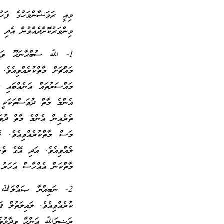
މިއީ ރަމަޟާންމަހުގެ ފަހު
މިންވަރުކޮށްދެއްވުން އެދި
1- ﷲ ސުބްޙާނަހޫ ވަތަޢާލ
މައްޗަށް މާތްކުރެއްވިއެވެ.
މައްސަރުތައް އަނެއްބައި ދ
އެންމެ މާތް ދުވަސްތަކަކީ 
ތެރެއިން އެންމެ މާތް ދުވަ
މަސް މާތްކުރެއްވިއެވެ. ރ
ލެއްވިއެވެ. އަދި އޭގެ ތެރ
މާތްކަން އެއްހާސް އަހަރު އ
2- ނަބިއްޔާ ޞައްލަﷲ ޢަލ
ކުރެއްވިއެވެ. ލައިލަތުލް ޤ
ރަޟިޔަﷲ ޢަންހާ ވިދާޅުވެފަ