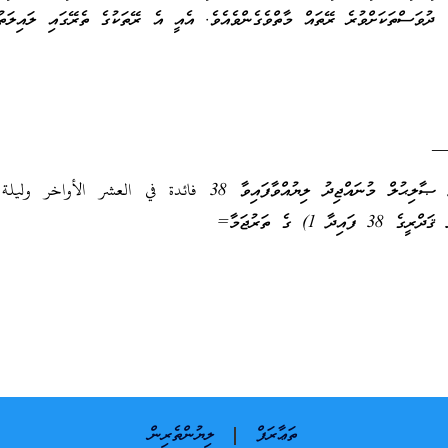
ކު ދުވަސްތަކަށްވުރެ ރޭތައް މާތްވެގެންވެއެވެ. އެއީ އެ ރޭތަކުގެ ތެރޭގައި ލައިލަތު
_
= އައްޝައިޚް މުޙައްމަދު ޞާލިޙުލް މުނައްޖިދު ލިޔުއްވާފައިވާ 38 فائدة في العشر 
ދާ 1) ގެ ތަރުޖަމާ=
ތަޢާރަފް
ލިޔުންތެރިން