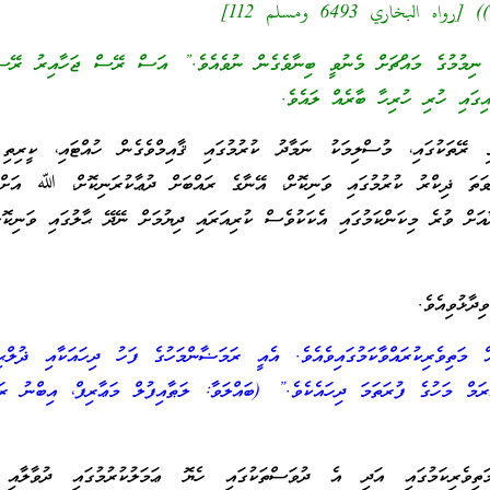
[رواه البخاري 6493 ومسلم 112]
ެ ނިމުމުގެ މައްޗަށް މެނުވީ ބިނާވެގެން ނުވެއެވެ.” އަސް ރޭސް ޖަހާއިރު ރޭސ
ިގައި ހުރި ހުރިހާ ބާރެއް ލައެވެ.
 ރޭތަކުގައި، މުސްލިމަކު ނަމާދު ކުރުމުގައި ޤާއިމްވެގެން ހުއްޓައި، ކީރިތި 
ުވަތަ ޛިކްރު ކުރުމުގައި ވަނިކޮށް، އޭނާގެ ރައްބަށް ދުޢާކުރަނިކޮށް، ﷲ އަށް 
ާއަށް ވުރެ މިކަންކަމުގައި އެކަކުވެސް ކުރިއަރައި ދިޔުމަށް ނޭދޭ ޙާލުގައި ވަނިކޮށ
ދާޅުވިއެވެ.
 މަތިވެރިކުރައްވާކަމުގައިވެއެވެ. އެއީ ރަމަޟާންމަހުގެ ފަހު ދިހައަކާއި ޛުލްޙިއ
ްރަމް މަހުގެ ފުރަތަމަ ދިހައެކެވެ.” (ބައްލަވާ: ލަޠާއިފުލް މަޢާރިފް، އިބްނު
ތިވެރިކަމުގައި އަދި އެ ދުވަސްތަކުގައި ހެޔޮ ޢަމަލުކުރުމުގައި ދުވާލާއި