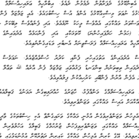
އެބިންކޮޅުގެ ދެފަރާތުން ދެމެމުން ދެއެވެ. އިބްރާހީމް ޢަލައިހިއްސަލާމް އެ
ކޮޅުގެ ނުވަތަ މިސްކިއްކޮޅުގެ އެންމެ އުސް ހިސާބުގައެވެ. އެއީ ޒަމްޒަމް ފެންއ
ަސްވަރު މައްކާގައި އެއްވެސް މީހަކު ނޫޅެއެވެ. އަދި ފެނެއްވެސް ލިބޭކަށް ނުހ
 (ހަމުން ހަދާފައިހުންނަ) ކޮތަޅަކާއި އަދި ފެންހަމެއް އެދެމައިންގެ 
ބްރާހީމް ޢަލައިހިއްސަލާމް ފަލަސްޠީނަށް އެނބުރި ވަޑައިގެންނެވިއެވެ.
ސް އެދެމައިންގެ އަތުގައިހުރި ފެނާއި ކަދުރު ހުސްވެއްޖެއެވެ. ނަމަވެ
ެދެމައިން ތިބިތަނުން ބިންގަނޑު ފަޅުއްވައި ޒަމްޒަމް ފެން އާރެއް ﷲ ތަޢާލާ ނ
ް އެފެން އާރުން ފެންބޮއި ކަރުހިއްކުން ފިލުއްވިއެވެ.
ް ޢަލައިހިއްސަލާމްގެ މަންމާފުޅު، ހާޖަރުގެ ހުއްދަލިބިގެން ޔަމަނުގެ ޤަބީލާއެއްކ
އްކާއަށް އައިސް މައްކާގައި ވަޒަންވެރިވިއެވެ.
އެމީހުން ވަޒަންވެރިވެގެން އުޅުނީ މައްކާގެ ވަށައިގެންވާ އެކި ހިސާބުތަކުގެ ވާދީތަ
ްސަލާމް މައްކާގައި ވަޒަންވެރިވިފަހުން، ޖުރުހުމްގެ ޤަބީލާގެ އަހުލުވެރިން މ
ރިވީއެވެ. އޭގެ ކުރިން އެމީހުން، މައްކާގެ ކައިރިން ދަތުރުކޮށް އުޅުނުކަމުގައި ވެ