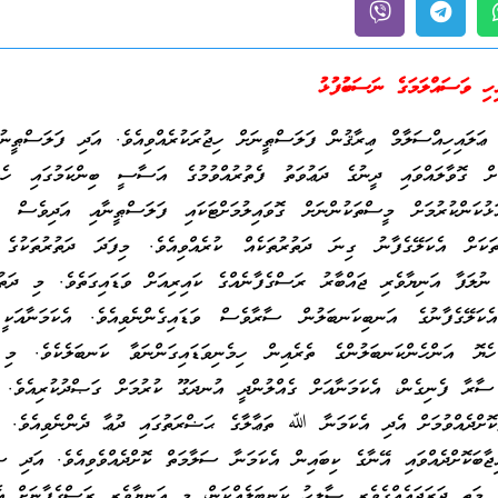
ި ވަސައްލަމަގެ ނަސަބުފުޅު
ލައިހިއްސަލާމް ޢިރާޤުން ފަލަސްޠީނަށް ހިޖުރަކުރެއްވިއެވެ. އަދި ފަލަސްޠީނުގ
ް ގޮވާލައްވައި ދީނުގެ ދަޢުވަތު ފެތުރުއްވުމުގެ އަސާސީ ބިންކަމުގައި ހެއްދ
ަންކުރުމަށް މީސްތަކުންނަށް ގޮވައިލުމަށްޓަކައި ފަލަސްޠީނާއި އަދިވެސް އެ
ަކަށް އެކަލޭގެފާނު ގިނަ ދަތުރުތަކެއް ކުރެއްވިއެވެ. މިފަދަ ދަތުރުތަކުގެ 
، ނުލަފާ އަނިޔާވެރި ޖައްބާރު ރަސްގެފާނެއްގެ ކައިރިއަށް ވަޑައިގަތެވެ. މި ދަތުރ
އެކަލޭގެފާނުގެ އަނބިކަނބަލުން ސާރާވެސް ވަޑައިގެންނެވިއެވެ. އެކަމަނާއަކީ 
ޮ އަންހެންކަނބަލުންގެ ތެރެއިން ހިމެނިވަޑައިގަންނަވާ ކަނބަލެކެވެ. މި 
ސާރާ ފެނިގެން، އެކަމަނާއަށް ގެއްލުންދީ އުނދަގޫ ކުރުމަށް ގަޞްދުކުރިއެވެ. 
ްކޮށްދެއްވުމަށް އެދި އެކަމަނާ ﷲ ތަޢާލާގެ ޙަޟްރަތުގައި ދުޢާ ދެންނެވިއެވެ
ޖާބަކޮށްދެއްވައި އޭނާގެ ކިބައިން އެކަމަނާ ސަލާމަތް ކޮށްދެއްވެވިއެވެ. އަދި 
މަތީ ދަރަޖައެއްގެވެރި ޞާލިޙު ކަނބަލެއްކަން، މި އަނިޔާވެރި ރަސްގެފާނަށް އެ