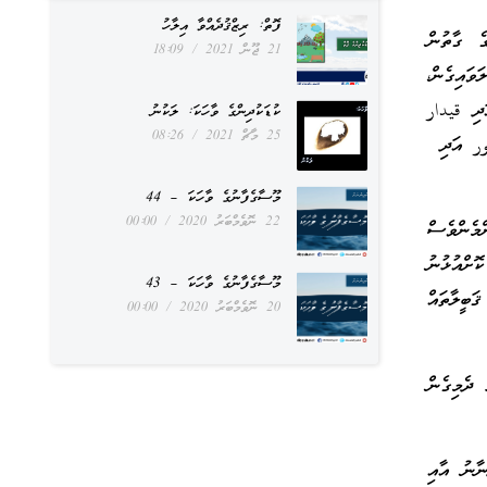
ފޮތް: ރިޒްޤުދެއްވާ އިލާހު
ެ ގާތުން
21 ޖޫން 2021
18:09
ވައިގެން،
ަދި قيدار
ކުޑަކުދިންގެ ވާހަކަ: ލަކުނު
25 މާޗް 2021
08:26
ور އަދި
މޫސާގެފާނުގެ ވާހަކަ – 44
22 ނޮވެމްބަރު 2020
00:00
މެންވެސް
ޮށްއުޅުނު
މޫސާގެފާނުގެ ވާހަކަ – 43
ަބީލާތައް
20 ނޮވެމްބަރު 2020
00:00
 ދެމިގެން
ނާނު އާއި