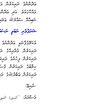
ޢަދްނާނުގެ ދަރިކަލުން މަ
މައްކާގައެވެ. އަދި ޢަދްނާ
ނަބިއްޔާ ޞައްލަﷲ ޢަލައިހ
ޝަރަފުވެރި ނަބަވީ ނަސަބުފ
އެކަލޭގެފާނަކީ ޢަދްނާނުގެ
ދަރިކަލުން މުދްރިކާގެ ދަ
ދަރިކަލުން ފިހުރުގެ ދަރިކަ
ކިލާބުގެ ދަރިކަލުން ޤުޞައ
ދަރިކަލުން ޢަބްދުﷲގެ ދަރި
-ނުނިމޭ-
މަޞްދަރު: “السيرة النب