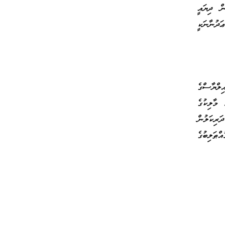
ް ދިޔައީ
ަދުނާނަކީ
ިލްޔާސްގެ
މާލިކުގެ
ަރިކަލުން
ްޠަލިބުގެ