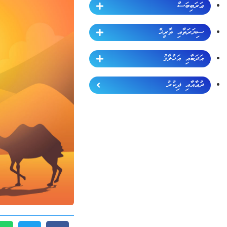
ޢަރަބިބަސް
ސިޔަރަތާއި ތާރީޚް
އަދަބާއި އަޚްލާޤު
ދުޢާއާއި ޛިކުރު