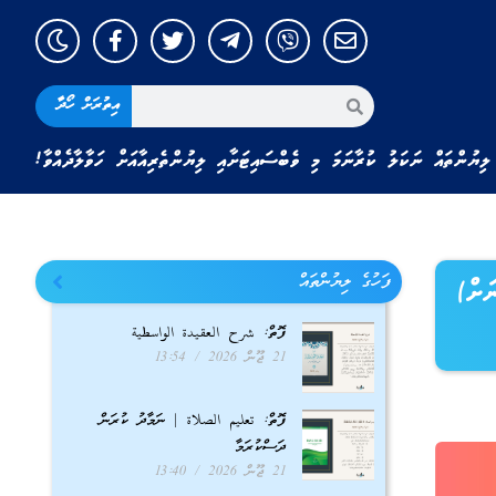
އިތުރަށް ހޯދާ
ލިޔުންތައް ނަކަލު ކުރާނަމަ މި ވެބްސައިޓަށާއި ލިޔުންތެރިއާއަށް ހަވާލާދެއްވާ!
ފަހުގެ ލިޔުންތައް
ަށް)
ފޮތް: شرح العقيدة الواسطية
21 ޖޫން 2026
13:54
ފޮތް: تعليم الصلاة | ނަމާދު ކުރަން
ދަސްކުރަމާ
21 ޖޫން 2026
13:40