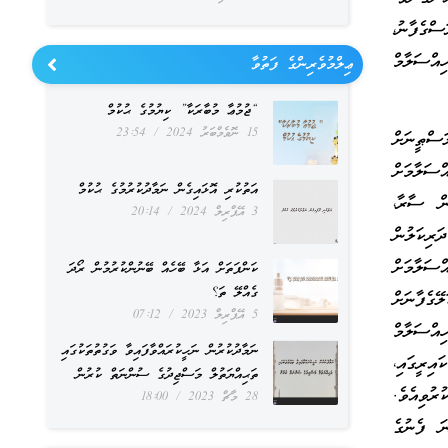
ްގެފާނު،
ިއްސަލާމް
ޢިލްމުވެރިންގެ ފަތުވާ
“ޖުމުޢާ މުބާރަކާ” ކިޔުމުގެ ޙުކުމް
15 ނޮވެމްބަރު 2024
23:54
ަސްޠީނަށް
ސަލާމަށް
އަތުކުރި އޮޅައިގެން ނަމާދުކުރުމުގެ ޙުކުމް
ން ސާރާ،
3 އޭޕްރިލް 2024
20:14
ަރިކަލުން
ަލާމަށް
ކަންފަތަށް އަޅާ ބޭހެއް ބޭނުންކުރުމުން ރޯދަ
ގެއްލޭ ތަ؟
ޭގެފާނަށް
5 އޭޕްރިލް 2023
07:12
ިއްސަލާމް
ނަމާދުކުރުން ނަހީކުރައްވާފައިވާ ވަގުތުތަކުގައި
ިރީގައި،
ތަޙިއްޔަތުލް މަސްޖިދުގެ ސުންނަތް ކުރުން
ުވިއެވެ.
28 މާޗް 2023
18:00
ަ ފެނުގެ