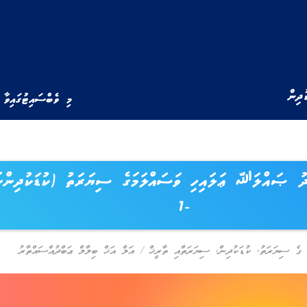
ުދިން
މި ވެބްސައިޓުގައިވާ 
ަދު ޞައްލަﷲ ޢަލައިހި ވަސައްލަމަގެ ސިޔަރަތު (ކުޑަކުދިންނ
-1
ެ ސިޔަރަތު
,
ކުޑަކުދިން
,
ސިޔަރަތާއި ތާރީޚް
/
އަލް އަޚް ބިލާލް ޢަބްދުއްސައްތާރު