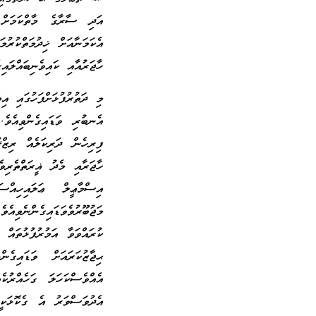
އަދި ސާރާގެ މާތްކަމަށް
އެކަމަނާއަށް ޚިދުމަތްކުރު
ހާޖަރުއާއި ކައިވެނިބައްލައިގ
މި ދަތުރުފުޅަށްފަހުގައި އި
އެނބުރި ވަޑައިގެންވިއެވެ
ފިރިހެން ދަރިކަލެއް ރިޒް
ހާޖަރާއި މެދު ޣީރަތްތެރިވ
އިސްމާޢީލް ޢަލައިހިއްސ
މަޖުބޫރުވެވަޑައިގެންނެވިއ
ކުރައްވަވާ އަމުރުފުޅުތައް 
ޙިޖާޒުކަރައަށް ވަޑައިގެ
އެއްވެސްކަހަލަ ގަހެއްރު
އެދުވަސްވަރު އެ ގެކޮޅަކީ