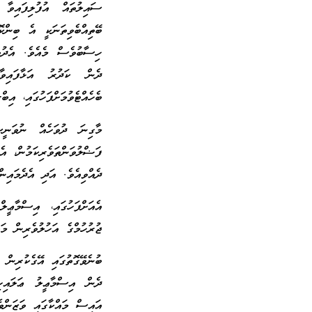
ސައިލުތައް އުފުލިފައިވާ 
ބޭތިއްބެވިތަނަކީ އެ ބިން
ހިސާބުވެސް މެއެވެ. އެދުވ
ދެން ކަދުރު އަޅާފައިވާ
ބެހެއްޓެވުމަށްފަހުގައި، އި
މާގިނަ ދުވަހެއް ނުވަނީ
ފަޟްލުވަންތަވެރިކަމުން، އ
ދެއްވިއެވެ. އަދި އެދެމައިނ
އެއަށްފަހުގައި، އިސްމާޢީލ
ޖުރުހުމްގެ އަހުލުވެރިން މަ
ބުނެވޭގޮތުގައި އޭގެކުރިން 
ދެން އިސްމާޢީލު ޢަލައިހިއ
އައިސް މައްކާގައި ވަޒަންވެ