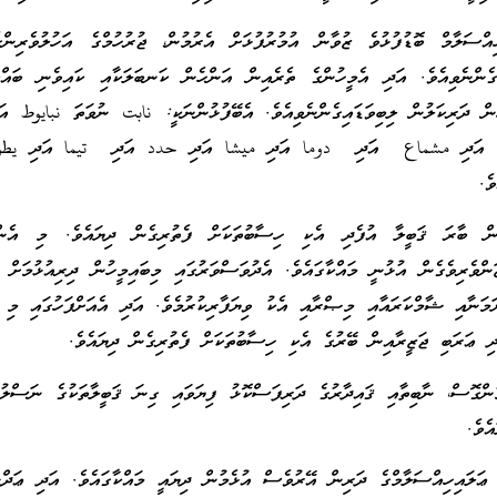
އްސަލާމް ބޮޑުފުޅުވެ ޒުވާން އުމުރުފުޅަށް އެރުމުން، ޖުރުހުމްގެ އަހުލުވެރިންގ
ެންނެވިއެވެ. އަދި އެމީހުންގެ ތެރެއިން އަންހެން ކަނބަލަކާއި ކައިވެނި ބައްލަ
ެން ދަރިކަލުން ލިބިވަޑައިގެންނެވިއެވެ. އެބޭފުޅުންނަކީ: نابت ނުވަތަ نبايوط އ
شام އަދި مشماع އަދި دوما އަދި ميشا އަދި حدد އަދި تيما އަދި يط
ެ.
ިން ބާރަ ޤަބީލާ އުފެދި އެކި ހިސާބުތަކަށް ފެތުރިގެން ދިޔައެވެ. މި އެން
ންވެރިވެގެން އުޅުނީ މައްކާގައެވެ. އެދުވަސްވަރުގައި މިބައިމީހުން ދިރިއުޅުމަށް ކ
މަނާއި ޝާމްކަރައާއި މިޞްރާއި އެކު ވިޔަފާރިކުރުމެވެ. އަދި އެއަށްފަހުގައި މި ޤ
ދި ޢަރަބި ޖަޒީރާއިން ބޭރުގެ އެކި ހިސާބުތަކަށް ފެތުރިގެން ދިޔައެވެ.
ުންގޮސް، ނާބިތާއި ޤައިދާރުގެ ދަރިފަސްކޮޅު ފިޔަވައި ގިނަ ޤަބީލާތަކުގެ ނަސްލު
ެވެ.
ޢަލައިހިއްސަލާމްގެ ދަރިން އޭރުވެސް އުޅެމުން ދިޔައީ މައްކާގައެވެ. އަދި ޢަދް