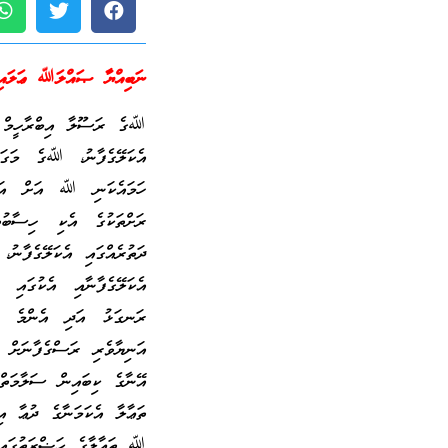
ނަބިއްޔާ ޞައްލަﷲ ޢަލައިހ
ﷲގެ ރަސޫލާ އިބްރާހީމް ޢަ
އެކަލޭގެފާނު، ﷲގެ މަގަށ
ހަމައެކަނި ﷲ އަށް އަޅުކ
ރަށްތަކުގެ އެކި ހިސާބުތ
ދަތުރެއްގައި އެކަލޭގެފާނު
އެކަލޭގެފާނާއި އެކުގައި 
ރަނގަޅު އަދި އެންމެ ހެޔ
އަނިޔާވެރި ރަސްގެފާނަށް 
އޭނާގެ ކިބައިން ސަލާމަތ
ތަޢާލާ އެކަމަނާގެ ދުޢާ އި
ﷲ ތަޢާލާގެ ޙަޟްރަތުގައި 