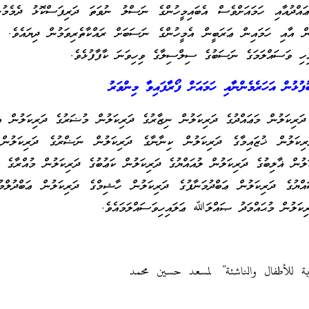
ޢައްދުއާއި ހަމައަށްވެސް އެބައިމީހުންގެ ނަސްލު ނުވަތަ ދަރިފަސްކޮޅު ދެމެމުނ
ން އާއި ހަމައިން ޢަރަބީން އެމީހުންގެ ނަސަބަށް ރައްކާތެރިވަމުން ދިޔައެވެ. ޢ
ި ވަސައްލަމަގެ ނަސަބުގެ ސިލްސިލާގެ ވިހިވަނަ ކާފާފުޅެވެ.
ުޅުން އަހަރެމެންނާއި ހަމައަށް ފޯރާފައިވާ މިންވަރު
 ދަރިކަލުން މަޢައްދުގެ ދަރިކަލުން ނިޒާރުގެ ދަރިކަލުން މުޟަރުގެ ދަރިކަލުން އ
ރިކަލުން ޚުޒައިމާގެ ދަރިކަލުން ކިނާނާގެ ދަރިކަލުން ނަޟްރުގެ ދަރިކަލުން 
ލުން ޣާލިބުގެ ދަރިކަލުން ލުއައްޔުގެ ދަރިކަލުން ކަޢުބުގެ ދަރިކަލުން މުއްރާގެ ދ
ްޔުގެ ދަރިކަލުން ޢަބްދުމަނާފުގެ ދަރިކަލުން ހާޝިމްގެ ދަރިކަލުން ޢަބްދުލްމުއ
ކަލުން މުޙައްމަދު ޞައްލަﷲ ޢަލައިހިވަސައްލަމައެވެ.
وية للأطفال والناشئة” لمسعد حسين محمد