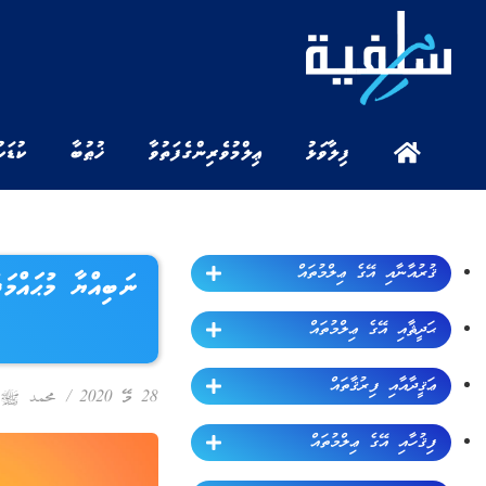
ފިލާވަޅު
ޢިލްމުވެރިންގެ ފަތުވާ
ޚުޠުބާ
ކުޑަކ
ޤުރުއާނާއި އޭގެ ޢިލްމުތައް
ނަބިއްޔާ މުޙައްމ
ޙަދީޘާއި އޭގެ ޢިލްމުތައް
ޢަޤީދާއާއި ފިރުޤާތައް
28 މޭ 2020
/
محمد ﷺ ގ
ފިޤުހާއި އޭގެ ޢިލްމުތައް