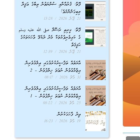
ފޮތް: ޤުރުއާނާއި ސުންނަތުން ތިބާގެ ޢަޤީދާ
ލިބިގަންނާށެވެ!
21 ޖޫން 2026
13:28
ފޮތް: ކީރިތި ރަސޫލާ صلى الله عليه وسلم
ގެ ކައިވެނިފުޅުތަކާ މެދު ދެކެވޭ ވާހަކަތަކުގެ
ޙަޤީޤަތް
21 ޖޫން 2026
12:39
އާޔަތެއް ތަފްސީރުކުރުމުގައި ޢިލްމުވެރިން
އިޖްމާޢުވުން ނުވަތަ ޚިލާފުވުން – 2
31 މާޗް 2026
08:17
އާޔަތެއް ތަފްސީރުކުރުމުގައި ޢިލްމުވެރިން
އިޖްމާޢުވުން ނުވަތަ ޚިލާފުވުން – 1
25 މާޗް 2026
08:22
ޢީދު ފާހަގަކުރުން
19 މާޗް 2026
16:23