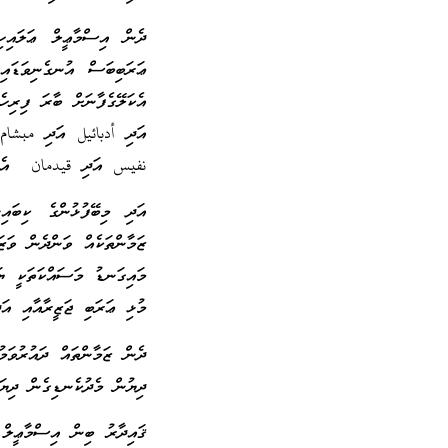
ދެން އިސްމާޢީލް ޢަލައިހި
ޢަރަބިބަސް އުނގެނިވަޑައިގ
އެކަލޭގެފާނަށް ބާރަ ފިރިހ
އަދި أدبائيل އަދި مب
نفيس އަދި قيدمان އެވ
އަދި މިބޭފުޅުންގެ ކިބައ
ޒަމާންތަކެއް ވަންދެން ވަޒަ
މައިގަނޑު މަސައްކަތަކީ ޔަ
މުޅި ޢަރަބި ޖަޒީރާއާއި އަ
ދެން ޒަމާންތައް ދައުރުވަމ
ދިޔުން މެދުކެނޑިގެން ދިޔައ
ޤައިދާރު ބިން އިސްމާޢީލް 