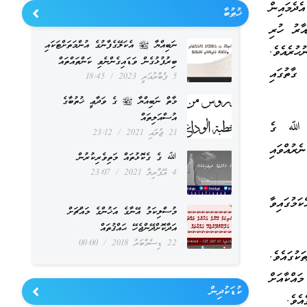
ދެމައިން
ޚުޠުބާ
ާރު ހުރި
ނަބިއްޔާ ﷺ އެކަލޭގެފާނުގެ އުންމަތަށްޓަކައި
ުރެއެވެ.
ބިރުފުޅުގެން ވަޑައިގެންނެވި ކަންތައްތައް
ގާތުގައި
5 ފެބްރުއަރީ 2023
18:45
މާތް ނަބިއްޔާ ﷺ ގެ ވަދާޢީ ޚުތުބާގެ
އުސްއަލިތައް
ސް ﷲ ގެ
21 ޖުލައި 2021
23:12
ެރުއްވައި
ﷲ ގެ ގެކޮޅުތައް މަތިވެރިކުރުން
4 އޭޕްރިލް 2021
23:07
ަމުގައިވާ
މުސްލިކަމު އޭނާގެ އަޚުންގެ މައްޗަށް
އަދާކޮށްދޭންޖެހޭ ޙައްޤުތައް
22 ޑިސެމްބަރު 2018
00:00
ކުގައެވެ.
ައްކާއަށް
ކުޑަކުދިން
އެވެ.