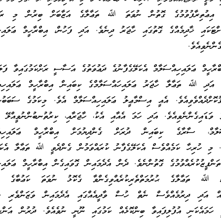
 އިޢުތިރާފުވުމުގެ ގޮތުން ނުވަތަ ﷲ ތަޢާލާގެ އަޒާބަށް ބިރުން މި ރަސ
މަށްޓަކައި ޚާދިމެއްގެ ގޮތުގައި ހާޖަރު ދިނެވެ. އަދި ފަހުން، އިބްރާހީމް ޢަލައިހ
ެންނެވިއެވެ.
ބްރާހީމް ޢަލައިހިއްސަލާމް އެކަލޭގެފާނުގެ ދަޢުވަތުގެ އަސާސީ ރަށްކަމުގައިވާ ފަލ
. އަދި ﷲ ތަޢާލާ ހާޖަރު ޢަލައިހައްސަލާމްގެ ކިބައިން އިބްރާހީމް ޢަލައިހިއް
ޤުކޮށްދެއްވެވިއެވެ. އެއީ އިސްމާޢީލު ޢަލައިހިއްސަލާމް އެވެ. މިކަމުގެ ސަބަބު
ެ ވަޑައިގެންނެވިއެވެ. އަދި ހަމަ އެއާއި އެކު، ހާޖަރާއި، ކިރުތުނބުންނުވީއްލޭ ދ
ަލާމް، ސާރާގެ ކިބައިން ދުރަށް ގެންދިޔުމަށް އިބްރާހީމް ޢަލައިހިއްސ
ެވެ. މި ހުރިހާ ކަމެއްވެސް އެކަލޭގެފާނު ކުރައްވަމުން ގެންދެވީ ﷲ ތަޢާލާ އެކަލ
ތަންފީޒުކުރެއްވުމުގެ ގޮތުންނެވެ. ދެން އެދެމައިން ގޮވައިގެން އިބްރާހީމް ޢަލައިހ
ން، ﷲ ތަޢާލާގެ ޙުރުމަތްތެރިކުރެއްވިގެންވާ ގެކޮޅު ނުވަތަ ކަޢުބާގެ ކައ
ކެއް އަދި ދިރުމެއްވެސް ނެތް ހުސް ވާދީއެއްގައި އެދެމައިން ވަޒަންވެރި ކުރ
 ހަމައެކަނި އުފުލިފައިވާ ބިންކޮޅެއް ކަމުގައި ނޫނީ ނުވެއެވެ. ދުރުން އަންނ