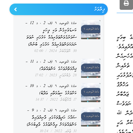
ފިލާވަޅު
مادة التوحيد ٦ (ف 2 ، د 12 –
ކަނޑައެޅިގެން ވަކި މީހަކީ
ެ ބިމަކީ
ސުވަރުގެވަންތަވެރިއެއް ކަމުގައި ނުވަތަ
ނަރަކަވަންތަވެރިއެއް ކަމުގައި ބުނުން)
ެވިއެވެ.
30 ނޮވެމްބަރު 2024
02:00
ހެނިހެން
مادة التوحيد ٦ (ف 2 ، د 11 –
ތެރެއިން
ޤިޔާމަތްދުވަހުގެ ކަންތައްތައް)
ުފުޅުގައި
28 ފެބްރުއަރީ 2023
17:02
އަޚްލާޤު
مادة التوحيد ٦ (ف 2 ، د 10 –
ކަށްވަޅުގެ ނިޢުމަތާއި ޢަޛާބު)
ޖައްބާރު
17 އޮކްޓޯބަރު 2022
14:37
ނަމަވެސް
مادة التوحيد ٦ (ف 2 ، د 9 –
. ދެން ﷲ
ޞައްޙަ ޙަދީޘްތަކުގައި ވާރިދުފައިވާ
ސާރާ އަކީ
ކަންތައްތަކަށް އީމާންވުމުގެ ވާޖިބުކަން)
ނގުނެވެ.
31 ޖުލައި 2022
10:24