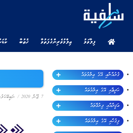
ފިލާވަޅު
ޢިލްމުވެރިންގެ ފަތުވާ
ޚުޠުބާ
ކުޑަކ
ޤުރުއާނާއި އޭގެ ޢިލްމުތައް
ޙަދީޘާއި އޭގެ ޢިލްމުތައް
7 ޖޫން 2020
/
ނަބީބޭކަލުނ
ޢަޤީދާއާއި ފިރުޤާތައް
ފިޤުހާއި އޭގެ ޢިލްމުތައް