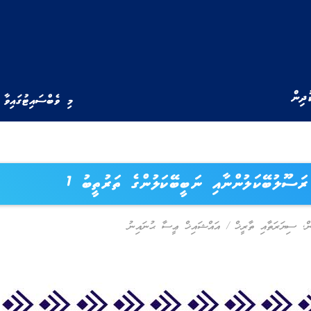
ުދިން
މި ވެބްސައިޓުގައިވާ 
ރަސޫލުބޭކަލުންނާއި ނަބީބޭކަލުންގެ ތަރުތީބު 1
ް
,
ސިޔަރަތާއި ތާރީޚް
/
އައްޝައިޚް ޢީސާ ޙުނައިނު