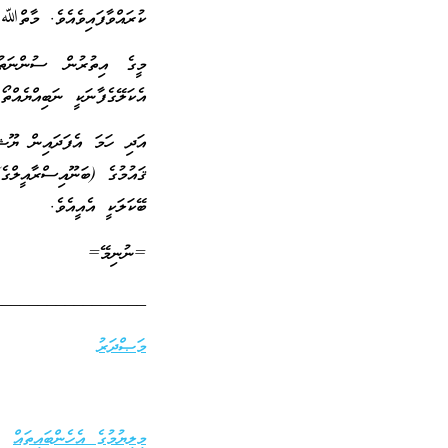
ކުރައްވާފައިވެއެވެ. މާތްﷲ
މީގެ އިތުރުން ސުންނަތުގ
އެކަލޭގެފާނަކީ ނަބިއްޔެއްތ
އަދި ހަމަ އެފަދައިން ޔޫޝަ
ޤައުމުގެ (ބަނޫއިސްރާއީލްގެ
ބޭކަލަކީ އެއީއެވެ.
=ނުނިމޭ=
_________________
މަޞްދަރު
މިލިޔުމުގެ އެހެންބައިތައް