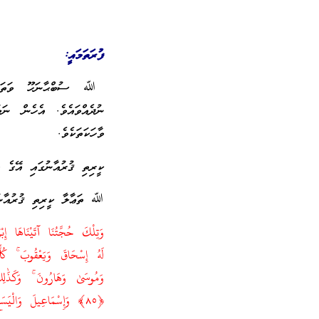
ފުރަތަމައީ:
ﷲ ސުބްޙާނަހޫ ވަތަޢާލާ 
ނުދެއްވައެވެ. އެހެން ނަމ
ވާހަކަތަކެވެ.
ކީރިތި ޤުރުއާނުގައި އޭގެ ތެރެއިން 25ރަސޫލުބޭކަލުންނާއި ނަބީބޭކަލުންގެ ނަނ
ﷲ ތަޢާލާ ކީރިތި ޤުރުއާނުގ
لَهُ إِسْحَاقَ وَيَعْقُوبَ ۚ كُل
﴿٨٥﴾ وَإِسْمَاعِيلَ وَالْيَسَعَ وَيُونُسَ وَلُوطًا ۚ وَكُلًّا فَضَّلْنَا عَلَى الْعَالَمِينَ ﴿٨٦﴾ [الأنعام 83-86]