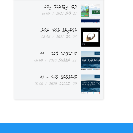
ފޮތް: ރިޒްޤުދެއްވާ އިލާހު
21 ޖޫން 2021
18:09
ކުޑަކުދިންގެ ވާހަކަ: ލަކުނު
25 މާޗް 2021
08:26
މޫސާގެފާނުގެ ވާހަކަ – 44
22 ނޮވެމްބަރު 2020
00:00
މޫސާގެފާނުގެ ވާހަކަ – 43
20 ނޮވެމްބަރު 2020
00:00