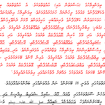
ތިމަންއިލާހުގެ (ޙަޟްރަތުން އައި) ޙުއްޖަތްތަކެވެ. އެ ޙުއްޖަތްތައް، ތިމަ
ކަލޭގެފާނުގެ ޤައުމުގެ މީހުންނަށް ހުށަހެޅުއްވުމަށެވެ. ތިމަންއިލާހު އިރާދަކުރައްވ
. ހަމަކަށަވަރުން، ކަލޭގެފާނުގެ ވެރިރައްބަކީ، ޙަކީމުވަންތަ މޮޅަށް ދެނެވޮޑިގެންވާ 
ށް (އެބަހީ: އިބްރާހީމްގެފާނަށް)
އިސްޙާޤުގެފާނާއި
،
ޔަޢުޤޫބުގެފާނު
ދެއްވީމެވެ. އެއި
ްކެވީމެވެ. އަދި އޭގެ ކުރިން
ނޫޙުގެފާނަށް
ތެދުމަގު ދެއްކެވީމެވެ. އަދި އެކަލޭ
ސުލައިމާނުގެފާނާއި
،
އައްޔޫބުގެފާނާއި
،
ޔޫސުފްގެފާނާއި
،
މޫސާގެފާނާއި
،
ހާރޫ
ދި އިޙްސާންތެރިންނަށް ތިމަންއިލާހު ޖަޒާދެއްވަނީ އެފަދައިންނެވެ. އަދ
ި ޒަކަރިއްޔ
އި
،
އިލްޔާސްގެފާނަށް
ތެދުމަގު ދެއްކެވީމެވެ. އެއިން ކޮންމެ ބޭކަލަކުމެވަނީ، ޞާ
ާޢީލުގެފާނާއި
،
އަލްޔަސަޢުގެފާނާއި
،
ޔޫނުސްގެފާނާއި
،
ލޫޠުގެފާނަށް
ތެދުމަގު ދެއް
ޮންމެ ބޭކަލަކު ޢާލަމުތަކުގެ މައްޗަށް މާތްކުރައްވައި އިތުރުކުރެއްވީމެވެ.”
ެ ނަން އެއްތަނެއްގައި ބަޔާންކުރައްވާފައެވެ.
އެހެން ސޫރަތްތަކެއްގައި
އާދަމް، ޙޫދު، ޞާލިޙް ،ޝުޢައިބް، އިދްރީސް އަދި ޛު
. މިބޭކަލުންނަށްފަހު
އަހަރެމެންގެ ނަބިއްޔާ
صلى الله عليه وسلم
ވެސް 