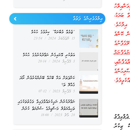
ންއިލާހު
ާ ބަޔަކު،
ޢިލްމުވެރިންގެ ފަތުވާ
އިލާހެވެ.
“ޖުމުޢާ މުބާރަކާ” ކިޔުމުގެ ޙުކުމް
ން ކޮންމެ
15 ނޮވެމްބަރު 2024
23:54
ގެފާނުގެ
ނުގެފާނަށް
އަތުކުރި އޮޅައިގެން ނަމާދުކުރުމުގެ ޙުކުމް
ާގެފާނާއި
،
3 އޭޕްރިލް 2024
20:14
ލިޙުންގެ
ކަންފަތަށް އަޅާ ބޭހެއް ބޭނުންކުރުމުން ރޯދަ
ކެވީމެވެ.
ގެއްލޭ ތަ؟
5 އޭޕްރިލް 2023
07:12
ނަމާދުކުރުން ނަހީކުރައްވާފައިވާ ވަގުތުތަކުގައި
ތަޙިއްޔަތުލް މަސްޖިދުގެ ސުންނަތް ކުރުން
28 މާޗް 2023
18:00
ލްކިފްލު
ޒިކުރު