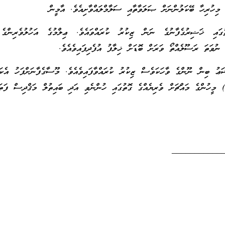
 މިހުރިހާ ބޭކަލުންނަށް ޞަލަވާތާއި ސަލާމްލައްވާށިއެވެ. އާމީން
ައި ޚަޟިރުގެފާނުގެ ނަން ޒިކުރު ކުރައްވައެވެ. ޢިލްމުގެ އަހުލުވެރިންގެ 
ޯ ނުވަތަ ރަސޫލެއްތޯ ވަރަށް ބޮޑަށް ޚިލާފު އުފެދިފައިވެއެވެ.
ޢު ބިން ނޫންގެ ވާހަކަވެސް ޒިކުރު ކުރައްވާފައިވެއެވެ. މޫސާގެފާނަށްފަހު އެކަލ
) މީހުންގެ މައްޗަށް ވެރިޔެއްގެ ގޮތުގައި ހުންނެވި އަދި ބައިތުލް މަޤްދިސް ފަތަޙ
___________