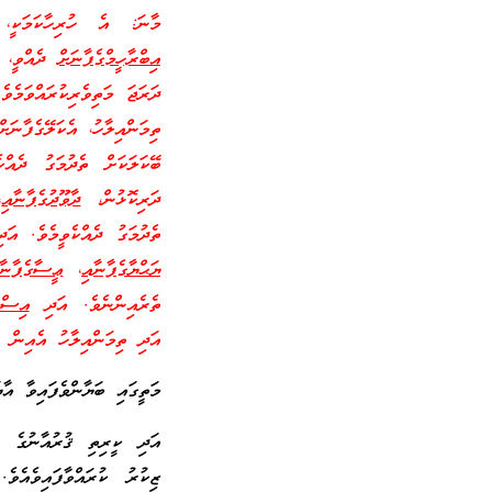
މާނަ: އެ ހުރިހާކަމަކީ، 
އިބްރާހީމްގެފާނަށް
ދެއްވީ، އެ
ދަރަޖަ މަތިވެރިކުރައްވަމެވެ
ތިމަންއިލާހު، އެކަލޭގެފާނަ
ބޭކަލަކަށް ތެދުމަގު ދެއ
ދަރިކޮޅުން،
ދާވޫދުގެފާނާއި
،
ތެދުމަގު ދެއްކެވީމެވެ. އަ
ޔަޙްޔާގެފާނާއި
،
ޢީސާގެފާނާ
ތެރެއިންނެވެ. އަދި
އިސްމ
އަދި ތިމަންއިލާހު އެއިން ކ
މަތީގައި ބަޔާންވެފައިވާ އާޔަތްތަކުގައި އެވަނީ 18 ބޭކަލުންގ
އަދި ކީރިތި ޤުރުއާނުގެ 
ޒިކުރު ކުރައްވާފައިވެއެވެ