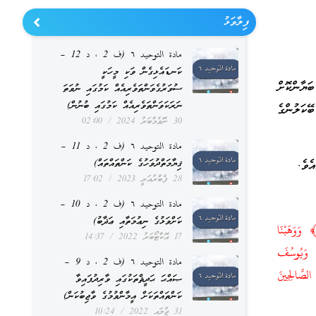
ފިލާވަޅު
مادة التوحيد ٦ (ف 2 ، د 12 –
ކަނޑައެޅިގެން ވަކި މީހަކީ
ޔާންކޮށް
ސުވަރުގެވަންތަވެރިއެއް ކަމުގައި ނުވަތަ
ނަރަކަވަންތަވެރިއެއް ކަމުގައި ބުނުން)
ކަލުންގެ
30 ނޮވެމްބަރު 2024
02:00
مادة التوحيد ٦ (ف 2 ، د 11 –
ޤިޔާމަތްދުވަހުގެ ކަންތައްތައް)
28 ފެބްރުއަރީ 2023
17:02
مادة التوحيد ٦ (ف 2 ، د 10 –
ކަށްވަޅުގެ ނިޢުމަތާއި ޢަޛާބު)
كَ حُجَّتُنَا آتَيْنَاهَا إِبْرَاهِيمَ عَلَىٰ قَوْمِهِ ۚ نَرْفَعُ دَرَجَاتٍ مَّن نَّشَاءُ ۗ إِنَّ رَبَّكَ حَكِيمٌ عَلِيمٌ ﴿٨٣﴾ وَوَهَبْنَا
17 އޮކްޓޯބަރު 2022
14:37
بَ وَيُوسُفَ
مادة التوحيد ٦ (ف 2 ، د 9 –
ٌ مِّنَ الصَّالِحِينَ
ޞައްޙަ ޙަދީޘްތަކުގައި ވާރިދުފައިވާ
ކަންތައްތަކަށް އީމާންވުމުގެ ވާޖިބުކަން)
31 ޖުލައި 2022
10:24