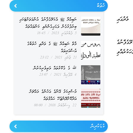
ޚުޠުބާ
މެދުގައި
ނަބިއްޔާ ﷺ އެކަލޭގެފާނުގެ އުންމަތަށްޓަކައި
ބިރުފުޅުގެން ވަޑައިގެންނެވި ކަންތައްތައް
5 ފެބްރުއަރީ 2023
18:45
ޭގެފާނުގެ
މާތް ނަބިއްޔާ ﷺ ގެ ވަދާޢީ ޚުތުބާގެ
އުސްއަލިތައް
ަކުރެއްވި
21 ޖުލައި 2021
23:12
ﷲ ގެ ގެކޮޅުތައް މަތިވެރިކުރުން
4 އޭޕްރިލް 2021
23:07
މުސްލިކަމު އޭނާގެ އަޚުންގެ މައްޗަށް
އަދާކޮށްދޭންޖެހޭ ޙައްޤުތައް
22 ޑިސެމްބަރު 2018
00:00
ކުޑަކުދިން