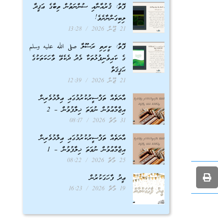
ފޮތް: ޤުރުއާނާއި ސުންނަތުން ތިބާގެ ޢަޤީދާ
ލިބިގަންނާށެވެ!
21 ޖޫން 2026
13:28
ފޮތް: ކީރިތި ރަސޫލާ صلى الله عليه وسلم
ގެ ކައިވެނިފުޅުތަކާ މެދު ދެކެވޭ ވާހަކަތަކުގެ
ޙަޤީޤަތް
21 ޖޫން 2026
12:39
އާޔަތެއް ތަފްސީރުކުރުމުގައި ޢިލްމުވެރިން
އިޖްމާޢުވުން ނުވަތަ ޚިލާފުވުން – 2
31 މާޗް 2026
08:17
އާޔަތެއް ތަފްސީރުކުރުމުގައި ޢިލްމުވެރިން
އިޖްމާޢުވުން ނުވަތަ ޚިލާފުވުން – 1
25 މާޗް 2026
08:22
ޢީދު ފާހަގަކުރުން
19 މާޗް 2026
16:23