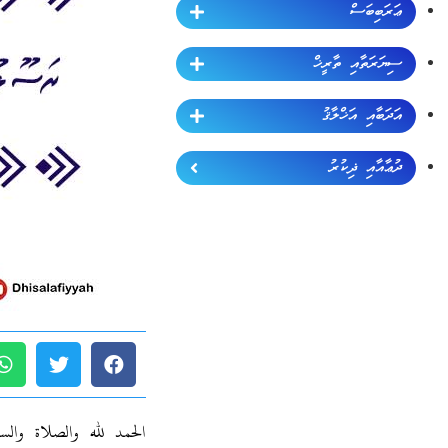
ޢަރަބިބަސް
ސިޔަރަތާއި ތާރީޚް
އަދަބާއި އަޚްލާޤު
ދުޢާއާއި ޛިކުރު
الحمد لله والصلاة والس