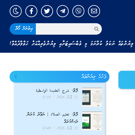
އިތުރަށް ހޯދާ
ލިޔުންތައް ނަކަލު ކުރާނަމަ މި ވެބްސައިޓަށާއި ލިޔުންތެރިއާއަށް ހަވާލާދެއްވާ!
ފަހުގެ ލިޔުންތައް
ފޮތް: شرح العقيدة الواسطية
21 ޖޫން 2026
13:54
ފޮތް: تعليم الصلاة | ނަމާދު ކުރަން
ދަސްކުރަމާ
21 ޖޫން 2026
13:40