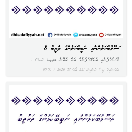
ރަސޫލުބޭކަލުންނާއި ނަބީބޭކަލުންގެ ތަރުތީބު 8
މޫސާގެފާނާއި އެކަލޭގެފާނުގެ އަޚް ހާރޫން عليهما السلام :
އައްޝައިޚް ޢީސާ ޙުނައިނު
22 އޯގަސްޓް 2020
00:00