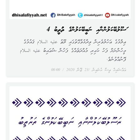
ރަސޫލުބޭކަލުންނާއި ނަބީބޭކަލުންގެ ތަރުތީބު 4
ޢިލްމުގެ ޢަހުލުވެރިން ވިދާޅުވާގޮތުގައި ލޫޠު عليه السلام ޤައުމުގެ
މީހުންނަށް ފަހު ކައިރި މުއްދަތެއްގެ ފަހުން ޝުޢައިބު عليه السلام
ފޮނުއްވުނެވެ.
އައްޝައިޚް ޢީސާ ޙުނައިނު
23 ޖޫން 2020
00:00