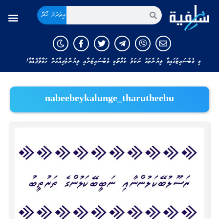
އިތުރަށް ހޯދާ
މި ވެބްސައިޓުގައިވާ ލިޔުންތައް ނަކަލު ކުރާނަމަ މި ވެބްސައިޓަށާއި ލިޔުންތެރިއާއަށް ހަވާލާދެއްވާ!
nabeebeykalunge_tharutheebu