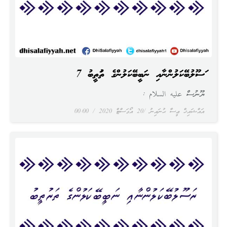
ރަސޫލުބޭކަލުންނާއި ނަބީބޭކަލުންގެ ތަރުތީބު 7
ޔޫނުސް عليه السلام :
އައްޝައިޚް ޢީސާ ޙުނައިނު
20 އޯގަސްޓް 2020
00:00