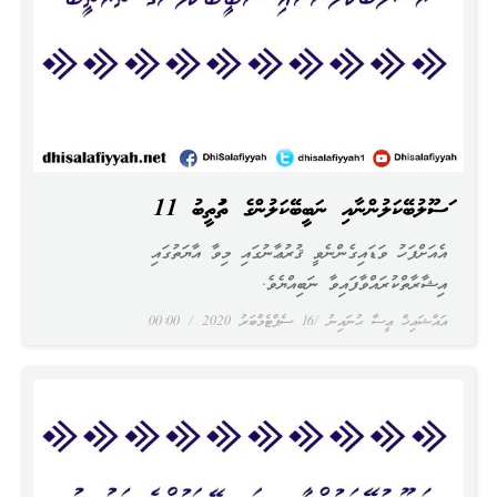
ރަސޫލުބޭކަލުންނާއި ނަބީބޭކަލުންގެ ތަރުތީބު 11
އެއަށްފަހު ވަޑައިގެންނެވީ ޤުރުޢާނުގައި މިވާ އާޔަތުގައި
އިޝާރާތްކުރައްވާފައިވާ ނަބިއްޔެވެ.
އައްޝައިޚް ޢީސާ ޙުނައިނު
16 ސެޕްޓެމްބަރު 2020
00:00