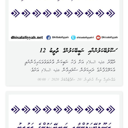
ރަސޫލުބޭކަލުންނާއި ނަބީބޭކަލުންގެ ތަރުތީބު 12
ދާވޫދު عليه السلام އަށް ފަހު ނަބީކަން ވާރުތަވެވަޑައިގެންނެވީ
އެކަލޭގެފާނުގެ ދަރިކަލުން ސުލައިމާން عليه السلام އަށެވެ.
އައްޝައިޚް ޢީސާ ޙުނައިނު
20 ސެޕްޓެމްބަރު 2020
00:00