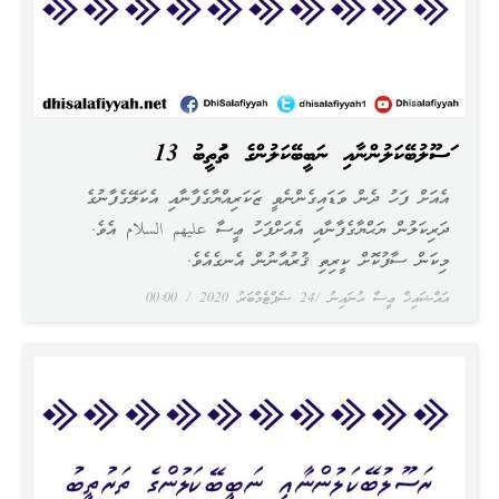
ރަސޫލުބޭކަލުންނާއި ނަބީބޭކަލުންގެ ތަރުތީބު 13
އެއަށް ފަހު ދެން ވަޑައިގެންނެވީ ޒަކަރިއްޔާގެފާނާއި އެކަލޭގެފާނުގެ
ދަރިކަލުން ޔަޙްޔާގެފާނާއި އެއަށްފަހު ޢީސާ عليهم السلام އެވެ.
މިކަން ސާފުކޮށް ކީރިތި ޤުރުއާނުން އެނގެއެވެ.
އައްޝައިޚް ޢީސާ ޙުނައިނު
24 ސެޕްޓެމްބަރު 2020
00:00