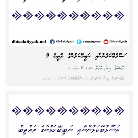
ރަސޫލުބޭކަލުންނާއި ނަބީބޭކަލުންގެ ތަރުތީބު 9
ޔޫޝަޢު ބިން ނޫން عليه السلام :
އައްޝައިޚް ޢީސާ ޙުނައިނު
5 ސެޕްޓެމްބަރު 2020
23:26