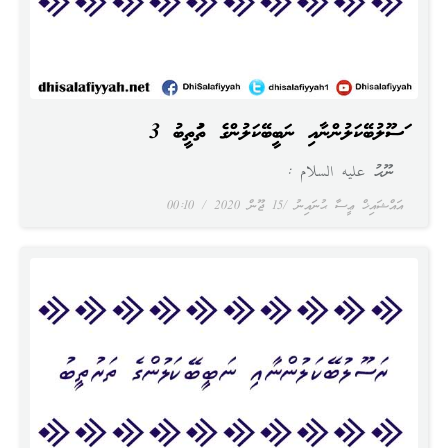
ރަސޫލުބޭކަލުންނާއި ނަބީބޭކަލުންގެ ތަރުތީބު 3
ނޫޙު عليه السلام :
އައްޝައިޚް ޢީސާ ޙުނައިނު
15 ޖޫން 2020
00:10