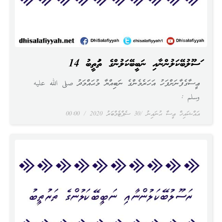
ރަސޫލުބޭކަލުންނާއި ނަބީބޭކަލުންގެ ތަރުތީބު 14
ޢީސާގެފާނަށްފަހު އަހަރެމެންގެ ނަބިއްޔާ މުޙައްމަދު صلى الله عليه
وسلم :
އައްޝައިޚް ޢީސާ ޙުނައިނު
30 ސެޕްޓެމްބަރު 2020
00:00