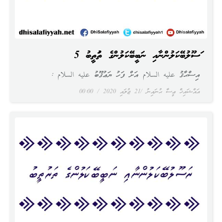
ރަސޫލުބޭކަލުންނާއި ނަބީބޭކަލުންގެ ތަރުތީބު 5
އިސްޙާޤު عليه السلام އަށް ފަހު ޔަޢުޤޫބު عليه السلام :
އައްޝައިޚް ޢީސާ ޙުނައިނު
21 ޖުލައި 2020
00:00