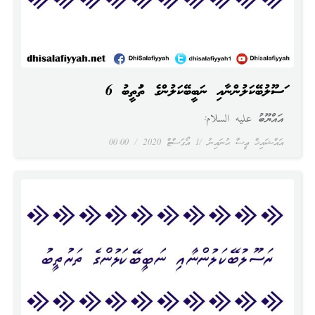
ރަސޫލުބޭކަލުންނާއި ނަބީބޭކަލުންގެ ތަރުތީބު 6
އައްޔޫބު عليه السلام:
އައްޝައިޚް ޢީސާ ޙުނައިނު
1 އޯގަސްޓް 2020
00:00