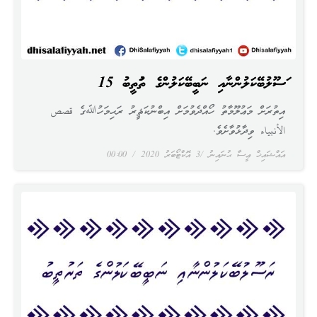
ރަސޫލުބޭކަލުންނާއި ނަބީބޭކަލުންގެ ތަރުތީބު 15
އިތުރަށް މަޢުލޫމާތު ހޯއްދެވުމަށް އިބްނުކަޘީރު ރަޙިމަހުﷲގެ قصص
الأنبياء ވިދާޅުވާށެވެ.
އައްޝައިޚް ޢީސާ ޙުނައިނު
3 އޮކްޓޯބަރު 2020
00:00