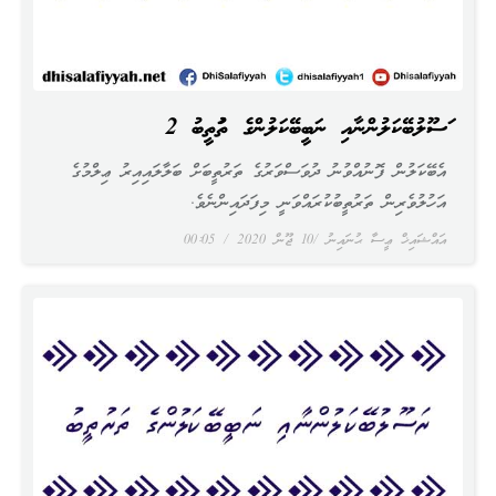
ރަސޫލުބޭކަލުންނާއި ނަބީބޭކަލުންގެ ތަރުތީބު 2
އެބޭކަލުން ފޮނުއްވުނު ދުވަސްވަރުގެ ތަރުތީބަށް ބަލާލައިއިރު ޢިލްމުގެ
އަހުލުވެރިން ތަރުތީބުކުރައްވަނީ މިފަދައިންނެވެ.
އައްޝައިޚް ޢީސާ ޙުނައިނު
10 ޖޫން 2020
00:05