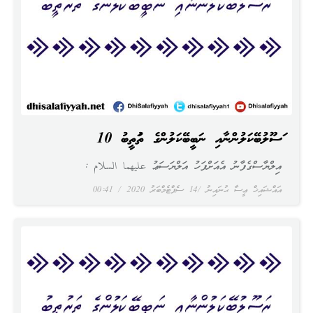
ރަސޫލުބޭކަލުންނާއި ނަބީބޭކަލުންގެ ތަރުތީބު 10
އިލްޔާސްގެފާނު އެއަށްފަހު އަލްޔަސަޢު عليهما السلام :
އައްޝައިޚް ޢީސާ ޙުނައިނު
14 ސެޕްޓެމްބަރު 2020
00:41