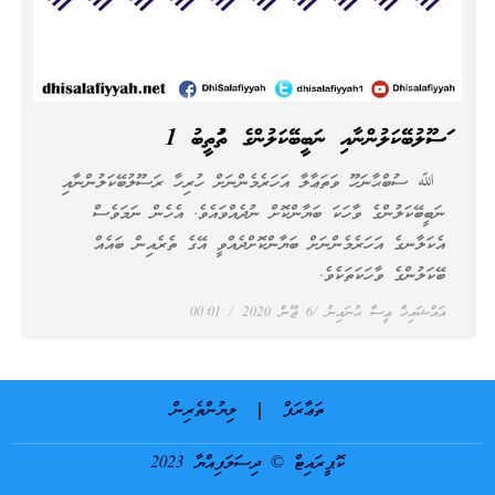
ރަސޫލުބޭކަލުންނާއި ނަބީބޭކަލުންގެ ތަރުތީބު 1
ﷲ ސުބްޙާނަހޫ ވަތަޢާލާ އަހަރެމެންނަށް ހުރިހާ ރަސޫލުބޭކަލުންނާއި
ނަބީބޭކަލުންގެ ވާހަކަ ބަޔާންކޮށް ނުދެއްވައެވެ. އެހެން ނަމަވެސް
އެކަލާނގެ އަހަރެމެންނަށް ބަޔާންކޮށްދެއްވީ އޭގެ ތެރެއިން ބައެއް
ބޭކަލުންގެ ވާހަކަތަކެވެ.
އައްޝައިޚް ޢީސާ ޙުނައިނު
6 ޖޫން 2020
00:01
ތަޢާރަފް
ލިޔުންތެރިން
ކޮޕީރައިޓް © ދިސަލަފިއްޔާ 2023