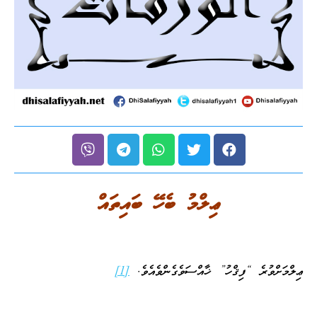
ޢިލްމު ބެހޭ ބައިތައް
ޢިލްމަށްވުރެ “ފިޤްހު” ޚާއްސަވެގެންވެއެވެ.
[1]