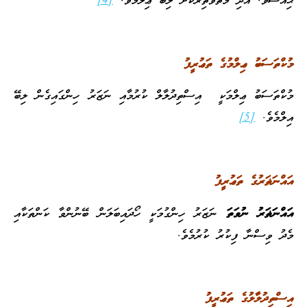
ޙިއްސެވެ. އަދި މުތަވާތިރުކޮށް ލިބޭ ޢިލްމެވެ.
[4]
މުކްތަސަބު ޢިލްމުގެ ތަޢުރީފު
މުކްތަސަބު ޢިލްމަކީ އިސްތިދުލާލް ކުރުމާއި ނަޒަރު ހިންގައިގެން ލިބޭ
އިލްމެވެ.
[5]
އައްނަޡަރުގެ ތަޢުރީފު
އައްނަޡަރު ނުވަތަ
ނަޒަރު ހިންގުމަކީ ހޯދައިބަލަން ބޭނުންވާ ކަންތަކާއި
މެދު ވިސްނާ ފިކުރު ކުރުމެވެ.
އިސްތިދުލާލުގެ ތަޢުރީފު