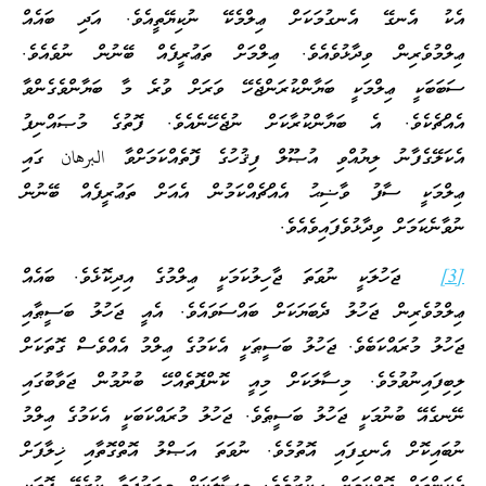
އެކު އެނގޭ އެނގުމަކަށް ޢިލްމެކޭ ނުކިޔޭތީއެވެ. އަދި ބައެއް
ޢިލްމުވެރިން ވިދާޅުވެއެވެ. ޢިލްމަށް ތަޢުރީފެއް ބޭނުން ނުވެއެވެ.
ސަބަބަކީ ޢިލްމަކީ ބަޔާންކުރަންޖެހޭ ވަރަށް ވުރެ މާ ބަޔާންވެގެންވާ
އެއްޗެކެވެ. އެ ބަޔާންކުރާކަށް ނުޖެހޭނެއެވެ. ފޮތުގެ މުޞައްނިފު
އެކަލޭގެފާނު ލިޔުއްވި އުޞޫލް ފިޤުހުގެ ފޮތެއްކަމަށްވާ البرهان ގައި
ޢިލްމަކީ ސާފު ވާޟިޙު އެއްޗެއްކަމުން އެއަށް ތަޢުރީފެއް ބޭނުން
ނުވާނެކަމަށް ވިދާޅުވެފައިވެއެވެ.
[3]
ޖަހުލަކީ ނުވަތަ ޖާހިލުކަމަކީ ޢިލްމުގެ އިދިކޮޅެވެ. ބައެއް
ޢިލްމުވެރިން ޖަހުލު ދެބަޔަކަށް ބައްސަވައެވެ. އެއީ ޖަހުލު ބަސީޠާއި
ޖަހުލު މުރައްކަބެވެ. ޖަހުލު ބަސީޠަކީ އެކަމުގެ ޢިލްމު އެއްވެސް ގޮތަކަށް
ލިބިފައިނުވުމެވެ. މިސާލަކަށް މިއީ ކޮންފޮތެއްހޭ ބުނުމުން ޖަވާބުގައި
ނޭނގެއޭ ބުނުމަކީ ޖަހުލު ބަސީޠެވެ. ޖަހުލު މުރައްކަބަކީ އެކަމުގެ ޢިލްމު
ނުބައިކޮށް އެނގިފައި އޮތުމެވެ. ނުވަތަ އަޞްލު އޮތްގޮތާއި ޚިލާފަށް