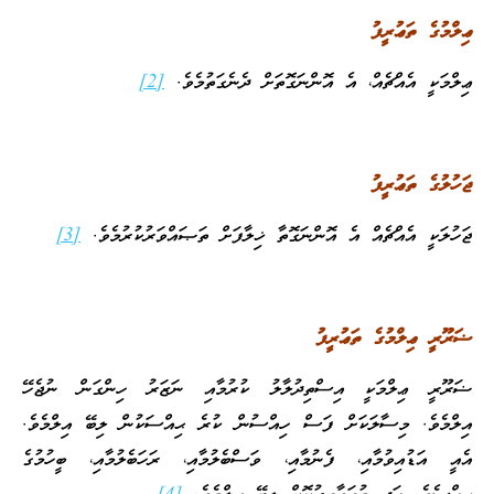
ޢިލްމުގެ ތަޢުރީފު
ޢިލްމަކީ އެއްޗެއް، އެ އޮންނަގޮތަށް ދެނެގަތުމެވެ.
[2]
ޖަހުލުގެ ތަޢުރީފު
ޖަހުލަކީ އެއްޗެއް އެ އޮންނަގޮތާ ޚިލާފަށް ތަޞައްވަރުކުރުމެވެ.
[3]
ޟަރޫރީ ޢިލްމުގެ ތަޢުރީފު
ޟަރޫރީ ޢިލްމަކީ އިސްތިދުލާލު ކުރުމާއި ނަޒަރު ހިންގަން ނުޖެހޭ
އިލްމެވެ. މިސާލަކަށް ފަސް ހިއްސުން ކުރެ ޙިއްސަކުން ލިބޭ އިލްމެވެ.
އެއީ އަޑުއިވުމާއި، ފެނުމާއި، ވަސްބެލުމާއި، ރަހަބެލުމާއި، ބީހުމުގެ