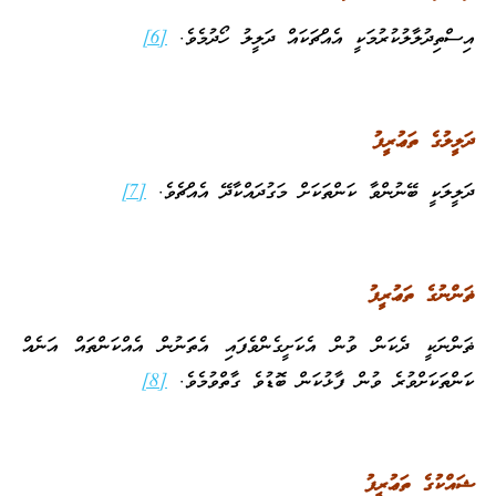
އިސްތިދުލާލުކުރުމަކީ އެއްޗަކައް ދަލީލު ހޯދުމެވެ.
[6]
ދަލީލުގެ ތަޢުރީފު
ދަލީލަކީ ބޭނުންވާ ކަންތަކަށް މަގުދައްކާދޭ އެއްޗެވެ.
[7]
ޡަންނުގެ ތަޢުރީފު
ޡަންނަކީ ދެކަން ވުން އެކަށީގެންވެފައި އެތަަނުން އެއްކަންތައް އަނެއް
ކަންތަކަށްވުރެ ވުން ފާޅުކަން ބޮޑުވެ ގާތްވުމެވެ.
[8]
ޝައްކުގެ ތަޢުރީފު