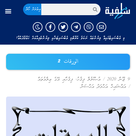
އިތުރަށް ހޯދާ
މި ވެބްސައިޓުގައިވާ ލިޔުންތައް ނަކަލު ކުރާނަމަ މި ވެބްސައިޓަށާއި ލިޔުންތެރިއާއަށް ހަވާލާދެއްވާ!
الورقات 2
9 ޖޫން 2020
/
އުޞޫލުލް ފިޤުހު
,
ފިޤުހާއި އޭގެ ޢިލްމުތައް
/
އައްޝައިޚް އަޙްމަދު އަޙްސަން