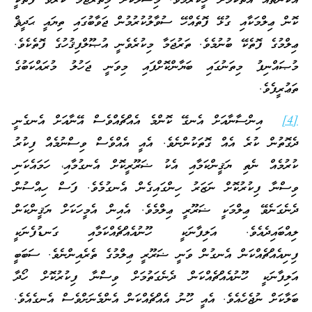
އެކަންތައް އޮތްކަމަށް ހީކުރުމެވެ. މިސާލަކަށް މިތަރުޖަމާ ކުރެވޭ ފޮތަކީ
ކޮން ޢިލްމަކާއި ގުޅޭ ފޮތެއްހޭ ސުވާލުކުރުމުން ޖަވާބުގައި ތިޔައީ ޙަދީޘް
ޢިލްމުގެ ފޮތެކޭ ބުނުމެވެ. ތަރުޖަމާ މިކުރެވެނީ އުޞޫލްފިޤުހުގެ ފޮތެކެވެ.
މުޞައްނިފު މިތަނުގައި ބަޔާންކޮށްފައި މިވަނީ ޖަހުލު މުރައްކަބުގެ
ތަޢުރީފެވެ.
[4]
އިންސާނާއަށް އެނގޭ ކޮންމެ އެއްޗެއްވެސް އޭނާއަށް އެނގެނީ
ދެގޮތުން ކުރެ އެއް ގޮތަކުންނެވެ. އެއީ އެއްވެސް ވިސްނުމެއް ފިކުރު
ކުރުމެއް ނެތި ޔަޤީންކަމާއި އެކު ޟަރޫރީކޮށް އެނގުމާއި، ހަމައެކަނި
ވިސްނާ ފިކުރުކޮށް ނަޒަރު ހިންގައިގެން އެނގުމެވެ. ފަސް ހިއްސުން
ދެނެގަނެވޭ ޢިލްމަކީ ޟަރޫރީ ޢިލްމެވެ. އެއިން އެމީހަކަށް ޔަޤީންކަން
ލިއްބައިދެއެވެ. އަލިފާނަކީ ހޫނުއެއްޗެއްކަމާއި ގަނޑުފެނަކީ
ފިނިއެއްޗެއްކަން އެނގުން ވަނީ ޟަރޫރީ ޢިލްމުގެ ތެރެއިންނެވެ. ސަބަބީ
އަލިފާނަކީ ހޫނުއެއްޗެއްކަން ދެނެގަތުމަށް ވިސްނާ ފިކުރުކޮށް ހޯދާ
ބަލާކަށް ނުޖެހެއެވެ. އެއީ ހޫނު އެއްޗެއްކަން އެންމެނަށްވެސް އެނގެއެވެ.