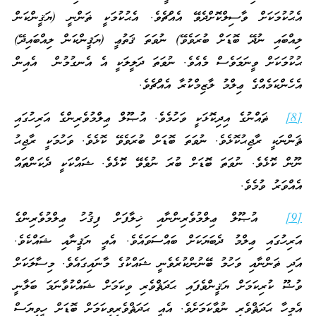
އެޙުކުމަކަށް ވާސިލްކޮށްދެވޭ އެއްޗެވެ. އެޙުކުމަކީ ޡަންނީ (ޔަޤީންކަން
ލިއްބައި ނުދޭ ބޮޑަށް ބުރަވެވޭ) ނުވަތަ ޤަތުޢީ (ޔަޤީންކަން ލިއްބައިދޭ)
ޙުކުމަކަށް ވީނަމަވެސް މެއެވެ. ނުވަތަ ދަލީލަކީ އެ އެނގުމުން އެއިން
އެހެންކަމެއްގެ ޢިލްމު ލާޒިމްކުރާ އެއްޗެވެ.
[8]
ޡައްނުގެ އިދިކޮޅަކީ ވަހުމެވެ. އުޞޫލް ޢިލްމުވެރިންގެ އަރިހުގައި
ޘަންނަކީ ރާޖިޙުކޮޅެވެ. ނުވަތަ ބޮޑަށް ބުރަވެވޭ ކޮޅެވެ. ވަހުމަކީ ރާޖިޙު
ނޫން ކޮޅެވެ. ނުވަތަ ބޮޑަށް ބުރަ ނުވެވޭ ކޮޅެވެ. ޝައްކަކީ ދެކަންތައް
އެއްވަރު ވުމެވެ.
[9]
އުޞޫލް ޢިލްމުވެރިންނާއި ޚިލާފަށް ފިޤުހު ޢިލްމުވެރިންގެ
އަރިހުގައި ޢިލްމު ދެބަޔަކަށް ބައްސަވައެވެ. އެއީ ޔަޤީނާއި ޝައްކެވެ.
އަދި ޡަންނާއި ވަހުމު ބޭނުންކުރެވެނީ ޝައްކުގެ މާނައިގައެވެ. މިސާލަކަށް
ވުޟޫ ކުރިކަމަށް ޔަޤީންވެފައި ޙަދަޘްވެރި ވިކަމަށް ޝައްކުވާނަމަ ބަލާނީ
އެމީހާ ޙަދަޘްވެރި ނުވާކަމަށެވެ. އެއީ ޙަދަޘްވެރިވިކަމަށް ބޮޑަށް ހީވިޔަސް