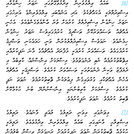
[6]
ބައެއް ޢިލްމުވެރިން ވިދާޅުވާގޮތުގައި ނަޒަރު ހިންގުމާއި
އިސްތިދުލާލަކީ އެކައްޗެކެވެ. އަދި އަނެއްބައި ޢިލްމުވެރިންގެ އަރިހުގައި
ނަޒަރު ހިންގުން އިސްތިދުލާލު ކުރުމަށް ވުރެ ޢާންމުވެގެންވެއެވެ. އެހެނީ
އެއްޗެއް ތަޞައްވަރުކޮށް ތަސްދީޤު ކުރުމުގައިވެސް ނަޒަރު ހިންގުން
ހިމެނެއެވެ. ނަމަވެސް އިސްތިދުލާލުކުރުން ވަނީ ހަމައެކަނި ތަޞްދީޤު
ކުރުމުގައެވެ. ތަޞައްވަރު ކުރުމަކީ މުފްރަދު އެއްޗެއްގެ މާނަ ނަފީކުރުމާއި
އިޘްބާތުކުރުމެއް ނެތި ދެނެގަތުމެވެ. މިސާލަކަށް އިންސާނެއް، ކާތިބެއް މި
ދެލަފްޒު ވަކިން ދެނެގަތުމަކީ ތަޞައްވަރު ކުރުމެވެ. ތަޞްދީޤަކީ އެއްޗެއް
އެހެން އެއްޗަކާއި ގުޅުވައިގެން ފިޢުލަކުން ޘާބިތުކުރުމެވެ. ނުވަތަ ނަފީ
ކުރުމެވެ. މިސާލަކަށް ކާތިބުންނަކީ އިންސާނުންނޭ ބުނެ ޙުކުމްކޮށް
ޘާބިތު ކުރުމެވެ. ނުވަތަ ނަފީކުރުމެވެ.
[7]
މިތަނުގައި މިވަނީ ދަލީލުގެ ލުޣަވީ މާނައެވެ. ދަލީލުގެ
އިޞްޠިލާޙީ މާނައިގައި ބައެއް ޢިލްމުވެރިން ވިދާޅުވެއެވެ. ދަލީލަކީ
ޙުކުމެއް ޘާބިތުކުރަން ނުވަތަ ނަފީކުރުމަށް ރަނގަޅަށް ވިސްނާ ބެލުމުން