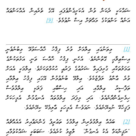
ޝައްކަކީ ދެކަން ވުން އެކަށީގެންވެފައި އޭގެ ތެރެއިން އެއްކަންތައް
އަނެއް ކަންތަކުގެ މައްޗަށް އިސް ނުވުމެވެ.
[9]
[1]
މިތަނުގައި ޢިލްމަށް ވުރެ ފިޤްހު ޚާއްޞަވުމޭ މިބުނެވެނީ
އިޞްޠިލާޙީ ގޮތުންނެވެ. އެހެނީ ފިޤުހު ޚާއްޞަ ވަނީ އަޅުތަކުންގެ
ޢަމަލުތަކާއި ގުޅިފައިވާ ޝަރުޢުގެ ފަރުޢީ ޙުކުމްތަކަށެވެ. ޢިލްމަކީ އެއަށް
ވުރެ ޢާންމު ލަފްޒެކެވެ. ޢިލްމޭ ބުނެވުމުން އޭގައި ފިޤުހު ޢިލްމާއި
ތަފްސީރު ޢިލްމާއި އަދި ޙިސާބާއި ފަލަކީ ޢިލްމުވެސް
ހިމެނިގެންދާނެއެވެ. އަދި މިފަދަ ޢިލްމުތައް އެނގުމުން އެމީހަކަށް
ފަޤީހެކޭ ނުކިޔޭނެއެވެ. ނަމަވެސް އެމީހަކީ ޢާލިމެކޭ ކިޔޭނެއެވެ.
[2]
ބައެއް ޢިލްމުވެރިން ޢިލްމުގެ ތަޢުރީފު ގެންނަވާއިރު އެއެއްޗެއް
“ޔަޤީންކަމާ އެކު އެނގުން” ލާޒިމު ކުރެއެވެ. ސަބަބަކީ ޝައްކުވުމާއި