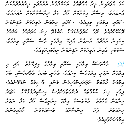
ހަމަ އެފަދައިން މީރު އެއްޗެއްގެ ރަހަބެލުމުން އެއެއްޗަކީ މީރުއެއްޗެއްކަން
އެނގެއެވެ. ވިސްނާ ފިކުރުކޮށް ހޯދާ ބަލާ ދިރާސާކުރާކަށް ނުޖެހެއެވެ.
ޟަރޫރީ ޢިލްމަކީ މިއީއެވެ. ޟަރޫރީ ޢިލްމުން އެމީހަކަށް ޔަޤީންކަން
ދޭހަކޮށްދެއެވެ. ދޮގު ހަދާފާނެކަމަށް ނުބެލެވޭ ގިނަ ޢަދަދެއްގެ ބަޔެއްގެ
ކިބައިން އެއްޗެއް އެނގުން އެލިބޭ ޢިލްމަކީ ވެސް ޟަރޫރީ ޢިލްމެވެ.
ސަބަބަކީ އެއިން އެމީހަކަށް ޔަޤީންކަން ލިއްބައިދޭތީއެވެ.
[5]
މުކްތަސަބު ޢިލްމަކީ ޟަރޫރީ ޢިލްމުގެ އިދިކޮޅެވެ. އަދި މި
ޢިލްމަށް ނަޒަރީ ޢިލްމޭވެސް ކިޔައެވެ. އެހެނީ ބައެއް އެއްޗެއްސާއި ބެހޭ
ޢިލްމަށް ހޯދާބަލާ ނަޒަރުހިންގައިގެން މެނުވީ ވާޞިލެއް ނުވެވޭނެއެވެ.
ފިޤުހީ ގިނަ ޙުކުމްތައް ދެނެގަތުމަށްވެސް އިސްތިދުލާލުކޮށް ނަޒަރު
ހިންގަން ޖެހެއެވެ. މުކްތަސަބު ޢިލްމޭ ކިޔެނީވެސް ހޯދާ ބަލާ ނަޒަރު
ހިންގުމަށް ފަހު އިންސާނާގެ މަސައްކަތުން ހޯދައިގަންނަ
ޢިލްމަކަށްވާތިއެވެ.