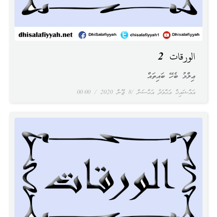
الورقات 2
ޢިލްމު ބެހޭ ބައިތައް
އައްޝައިޚް އަޙްމަދު އަޙްސަން
8 ޖޫން 2020
00:00