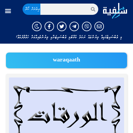
އިތުރަށް ހޯދާ
މި ވެބްސައިޓުގައިވާ ލިޔުންތައް ނަކަލު ކުރާނަމަ މި ވެބްސައިޓަށާއި ލިޔުންތެރިއާއަށް ހަވާލާދެއްވާ!
waraqaath