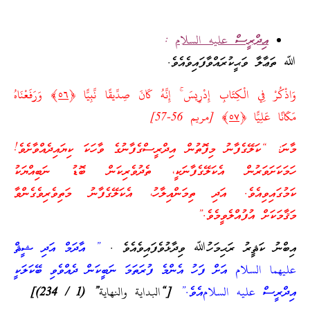
އިދްރީސް
عليه السلام
:
ﷲ ތަޢާލާ ވަޙީކުރައްވާފައިވެއެވެ.
وَاذْكُرْ فِي الْكِتَابِ إِدْرِيسَ ۚ إِنَّهُ كَانَ صِدِّيقًا نَّبِيًّا ﴿
٥٦
﴾ وَرَفَعْنَاهُ
مَكَانًا عَلِيًّا ﴿
٥٧
﴾ [مريم 56-57]
މާނަ: “ކަލޭގެފާނު މިފޮތުން އިދްރީސްގެފާނުގެ ވާހަކަ ކިޔައިދެއްވާށެވެ!
ހަމަކަށަވަރުން އެކަލޭގެފާނަކީ، ތެދުވެރިކަން ބޮޑު ނަބިއްޔަކު
ކަމުގައިވިއެވެ. އަދި ތިމަންއިލާހު، އެކަލޭގެފާނު މަތިވެރިވެގެންވާ
މަޤާމަކަށް އުފުއްލެވީމެވެ.”
އިބްނު ކަޘީރު ރަޙިމަހުﷲ ވިދާޅުވެފައިވެއެވެ .
” އާދަމް އަދި ޝީޘް
عليهما السلام އަށް ފަހު އެންމެ ފުރަތަމަ ނަބީކަން ދެއްވެވި ބޭކަލަކީ
އިދްރީސް عليه السلامއެވެ.”
[
“
البداية
والنهاية
” (1 / 234)
]