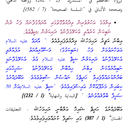
[رواه الحاكم في “المستدرك” (2 / 262) ووافقه الذهبي،
وصححه الألباني في “السلسة الصحيحة” (7 / 582)]
ޢިލްމުގެ އަހުލުވެރިން ވިދާޅުވާގޮތުގައި އާދަމްގެފާނަށް ފަހު ދެން
ނަބީކަން ކުރެއްވީ އެކަލޭގެފާނުގެ ދަރިކަލުން
ޝީޘްއެވެ.
އިބްނު ކަޘީރު ރަޙިމަހުﷲ ވިދާޅުވެފައިވެއެވެ.
” އާދަމް عليه السلام
އަވަހާރަވުމަށް ފަހު (ނަބީކަމުގެ) މަސްއޫލިއްޔަތު އުފުއްލެވީ
އެކަލޭގެފާނުގެ ދަރިކަލުން ޝީޘް عليه السلام އެވެ. އެކަލޭގެފާނަކީ
ނަބިއްޔެއްކަން އިބްނު ޙިއްބާން އެކަލޭގެފާނުގެ ޞަޙީޙްގައި
ބަޔާންކުރައްވާފައިވާ ޙަދީޘްގެ ނައްޞުން ސާބިތުވެއެވެ. އަބޫޛައްރުގެ
ކިބައިން މަރުފޫޢުކޮށް އައިސްފައިވެއެވެ: “ޝީޘް عليه السلامއަށް 50
ޞަޙީފާ ބާވާލެއްވުނެވެ.
”
[البداية والنهاية” (1 / 232)]
އަބޫޛައްރުގެ ޙަދީޘް ޝައިޚް އަލްބާނީ ރަޙިމަހުﷲ ،
التعليقات
الحسان” (1 / 387)
ގައި ޟަޢީފް ކުރައްވައިފައިވެއެވެ.