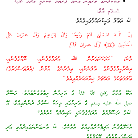
އެބޭކަލުންގެ ތެރެއިން އެންމެ ފުރަތަމަ ބޭކަލަކީ
އާދަމް
عليه
السلام
އެވެ.
ﷲ ތަޢާލާ ވަޙީކުރައްވާފައިވެއެވެ.
إِنَّ اللَّـهَ اصْطَفَىٰ آدَمَ وَنُوحًا وَآلَ إِبْرَاهِيمَ وَآلَ عِمْرَانَ عَلَى
الْعَالَمِينَ ﴿
٣٣
﴾ [آل عمران 33]
މާނަ: “ހަމަކަށަވަރުން ﷲ، އާދަމުގެފާނާއި، ނޫޙުގެފާނާއި،
އިބްރާހީމްގެފާނުގެ އާލުންނާއި، ޢިމްރާންގެ އާލުން (އެދުވަސްވަރުގެ)
ޢާލަމުތަކުގެ މައްޗަށް ޚިޔާރުކުރެއްވިއެވެ.”
އަބޫ އުމާމާ رَضِيَ اللَّهُ عَنْهُ ގެ އަރިހުން ރިވާވެގެންވެއެވެ. ރަސޫލާ
صلى الله عليه وسلم ގެ އަރިހުގައި މީހަކު ސުވާލު ދެންނެވިއެވެ. އޭ
ﷲގެ ރަސޫލާއެވެ. އާދަމްގެފާނަކީ ނަބިއްޔެއް ހެއްޔެވެ؟
އެކަލޭގެފާނު ޙަދީޘްކުރެއްވިއެވެ. އާއެކެވެ. ﷲ އުނގަންނަވައިދެއްވި އަދި
ބަސްވަޙީކުރެއްވި ބޭކަލެކެވެ.