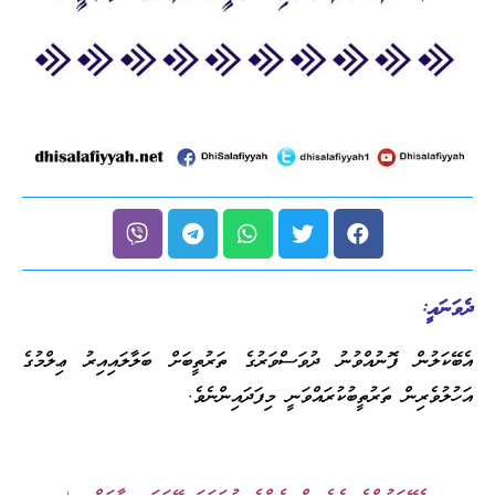
ދެވަނައީ:
އެބޭކަލުން ފޮނުއްވުނު ދުވަސްވަރުގެ ތަރުތީބަށް ބަލާލައިއިރު ޢިލްމުގެ
އަހުލުވެރިން ތަރުތީބުކުރައްވަނީ މިފަދައިންނެވެ.