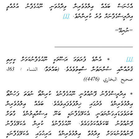
އެެހެނަސް ބައެއް ޢިލްމުވެރިން ވިދާޅުވަނީ ނޫޙުގެފާނު އުޅުއްވީ
އިދްރީސްގެފާނަށް ވުރެ ކުރިންނެވެ.
[1]
=ނުނިމޭ=
____________________________
[1]
* އެންމެ ފުރަތަމަ ރަސޫލަކީ ނޫޙުގެފާނުކަމަށް ކީރިތި
ޤުރުއާނާއި ސުންނަތުން ސާބިތުވެއެވެ. (ބައްލަވާ: النساء : 163،
صحيح البخاري (4476))
* އިދްރީސްގެފާނު ފޮނުއްވުނީ ނޫޙުގެފާނުގެ ކުރިންތޯ ނުވަތަ ފަހުންތޯ
ޢިލްމުވެރިންގެ މެދުގައި ޚިލާފުވެފައިވެއެވެ. ބައެއް ޢިލްމުވެރިން
ބުރަވެވަޑައިގަންނަވަނީ އެކަލޭގެފާނަކީ ބަނޫ އިސްރާއީލުންގެ ގާތަށް
ފޮނުއްވުނު ބޭކަލެއްކަމުގައެވެ. ނޫޙުގެފާނުގެ ކުރިން އެކަލޭގެފާނު
ފޮނުއްވުނުކަމަށް ވިދާޅުވާ ޢިލްމުވެރިންގެ އަރިހުގައި އެކަލޭގެފާނަކީ