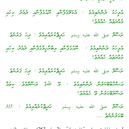
އެމީހަކު ދެންނެވިއެވެ : އެކަލޭގެފާނާއި ނޫޙުގެފާނާއި ދެމެދު ކިހައި
މުއްދަތެއް ހެއްޔެވެ؟
ރަސޫލާ صلى الله عليه وسلم ޙަދީޘްކުރެއްވިއެވެ : ދިހަ ޤަރުނެވެ.
އެމީހަކު ދެންނެވިއެވެ : ނޫޙުގެފާނާއި އިބްރާހީމްގެފާނާއި ދެމެދު ކިހައި
މުއްދަތެއް ހެއްޔެވެ؟
ރަސޫލާ صلى الله عليه وسلم ޙަދީޘްކުރެއްވިއެވެ : ދިހަ ޤަރުނެވެ.
އަޞްޙާބުބޭކަލުން ދެންނެވިއެވެ : އޭ ﷲގެ ރަސޫލާއެވެ. ކިތައް
ރަސޫލުބޭކަލުން ވޭ ހެއްޔެވެ؟
ރަސޫލާ صلى الله عليه وسلم ޙަދީޘްކުރެއްވިއެވެ : 315
ބޭކަލުންނެވެ …