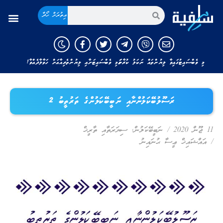
އިތުރަށް ހޯދާ
މި ވެބްސައިޓުގައިވާ ލިޔުންތައް ނަކަލު ކުރާނަމަ މި ވެބްސައިޓަށާއި ލިޔުންތެރިއާއަށް ހަވާލާދެއްވާ!
ރަސޫލުބޭކަލުންނާއި ނަބީބޭކަލުންގެ ތަރުތީބު 2
11 ޖޫން 2020
/
ނަބީބޭކަލުން
,
ސިޔަރަތާއި ތާރީޚް
/
އައްޝައިޚް ޢީސާ ޙުނައިނު