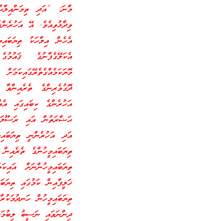
މާނަ: “އަދި ތިމަންއިލާޙު 
ވިދާޅުވިއެވެ. އޭ އަހުރެން
އެހެން އިލާހަކު ތިޔަބައިމ
އެކަލޭގެފާނުގެ ޤައުމު
މޮޔަކަމެއްގެތެރޭގައިކަމަށ
ދޮގުވެރިންގެ ތެރެއިންވާ 
އަހުރެންގެ ކިބައިގައި އެ
ޙަޟްރަތުން އައި ރަސޫލަކީ
އަދި އަހުރެންނީ ތިޔަބައިމީ
ތިޔަބައިމީހުންގެ ތެރެއިން
ތިޔަބައިމީހުންނަށް އައިކަ
ޚަލީފާއިން ކަމުގައި ތިޔަބަ
ތިޔަބައިމީހުން ހަނދުމަކުރ
ދިންނަވައި ނަސީބު ލިބުމަށް