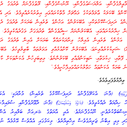
ޢީލްގެފާނާއި، އަލްޔަސަޢުގެފާނާއި، ޔޫނުސްގެފާނާއި، ލޫޠުގެފާނަށް ތެދުމަގު ދެއް
ޮންމެ ބޭކަލަކު ޢާލަމްތަކުގެ މައްޗަށް މާތްކުރައްވައި އިތުރުކުރެއްވީމެވެ. އަދި އެބ
ލުންގެ ދަރިފަސްކޮޅުތަކާއި، އެބޭކަލުންގެ އަޚުންގެ ތެރެއިން ބަޔަކަށް ތެދުމަގު ދެއް
ުން ޚިޔާރުކުރައްވައި، އެބޭކަލުންނަށް ސީދާވެގެންވާ ތެދުމަގަށް މަގުދެއްކެވީމެވ
ެ އަޅުންގެ ތެރެއިން އެއިލާހު އިރާދަކުރައްވާ ބަޔަކަށް އެއިން ތެދުމަގު ދައްކ
ަރީކުކުރެއްވިނަމަ، އެބޭކަލުން ކޮށްއުޅުއްވި އަމަލުތައް ބާޠިލުވީހެވެ. އެބޭކަ
 ފޮތާއި، ޚިކުމަތާއި، ނަބީކަންދެއްވި ބޭކަލުންނެވެ. މިތިބަމީހުން އެކަންތަކަށް ކާފި
ނެ ބަޔަކާ އެކަންތައް ހަވާލުކުރައްވައިފާހުށީމެވެ.”
ދާޅުވެފައިވެއެވެ.
ِّيَّتِهِ)
(މާނަ: އެކަލޭގެފާނުގެ ދަރިފަސްކޮޅުގެ ތެރެއިން) މުރާދަކީ: އެކަލޭ
ހު ހިދާޔަތް ދެއްކެވީމެވެ. (
دَاوُدَ وَسُلَيْمَانَ)
(މާނަ: ދާވޫދުގެފާނާއި ސުލައިމާންގ
ިސްބަތްކުރެވެނީ ނޫޙުގެފާނަށެވެ. އެއީ އާޔަތުގެ ظاهرއަށް ބަލާއިރު އެންމެ
އަދި މިއީ އިބްނު ޖަރީރުގެވެސް އިޚްތިޔާރެވެ. މިކަމުގައި އެއްވެސް އޮޅުމެއް ނު