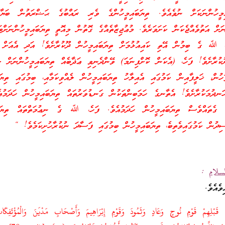
މީހުންނަކަށް ނުވެއެވެ. ތިޔަބައިމީހުންގެ ވެރި ރައްބުގެ ޙަޟްރަތުން ބަޔާން
ްނަށް އަތުވެއްޖެކަން ކަށަވަރެވެ. މުޢުޖިޒާތެއްގެ ގޮތުން މިއޮތީ ތިޔަބައިމީހުންނަށ
ެ، ﷲ ގެ ބިމުން އޭތި ކައިއުޅުމަށް ތިޔަބައިމީހުން ދޫކުރާށެވެ! އަދި އެއަށް 
ކުރާށެވެ! ފަހެ، (އެކަން ކޮށްފިނަމަ) ވޭންދެނިވި ޢަޛާބެއް ތިޔަބައިމީހުންނަށް ލި
ހުން، ޚަލީފާއިން ކަމުގައި އެއިލާހު ތިޔަބައިމީހުން ލެއްވިކަމާއި، ބިމުގައި ތިޔަބ
ަނދުމަކުރާށެވެ! އެތާނގެ ހަމަބިންތަކުން ގަނޑުވަރުތައް ތިޔަބައިމީހުން ހަދަމުއ
ް، ގެތައްވެސް ތިޔަބައިމީހުން ހަދަމުއެވެ. ފަހެ، ﷲ ގެ ނިޢުމަތްތައް ތިޔަބަ
ދުން ކަމުގައިވެތިބެ، ތިޔަބައިމީހުން ބިމުގައި ފަސާދަ ނުކުރާހުށިކަމެވެ! “
سلام
:
ެއެވެ.
مِن قَبْلِهِمْ قَوْمِ نُوحٍ وَعَادٍ وَثَمُودَ وَقَوْمِ إِبْرَاهِيمَ وَأَصْحَابِ مَدْيَنَ وَالْمُؤْتَفِكَاتِ