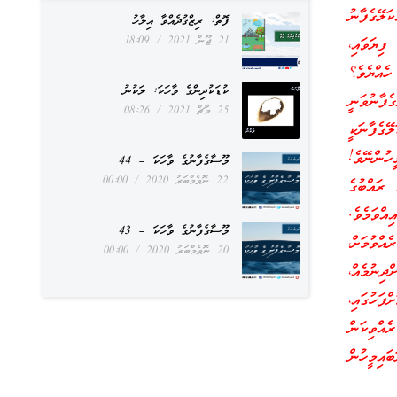
ަލޭގެފާނު
ފޮތް: ރިޒްޤުދެއްވާ އިލާހު
21 ޖޫން 2021
18:09
ފިޔަވައި،
ހެއްޔެވެ؟
ކުޑަކުދިންގެ ވާހަކަ: ލަކުނު
ާނުވަނީ
25 މާޗް 2021
08:26
ޭގެފާނަކީ
ުންނޭވެ!
މޫސާގެފާނުގެ ވާހަކަ – 44
22 ނޮވެމްބަރު 2020
00:00
ރައްބުގެ
ްވަމެވެ.
މޫސާގެފާނުގެ ވާހަކަ – 43
އްވުމަށް،
20 ނޮވެމްބަރު 2020
00:00
ދިނުމެއް،
ފަހުގައި،
ެއްވިކަން
ައިމީހުން