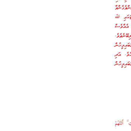
ވެގެންވާ
ްޓަކައި ﷲ
އެއްވެސް
ބޭނެތެވެ.
ައިމީހުން
ެވެ. އަދި
އިމީހުން
 ۚ أَتَتْهُمْ