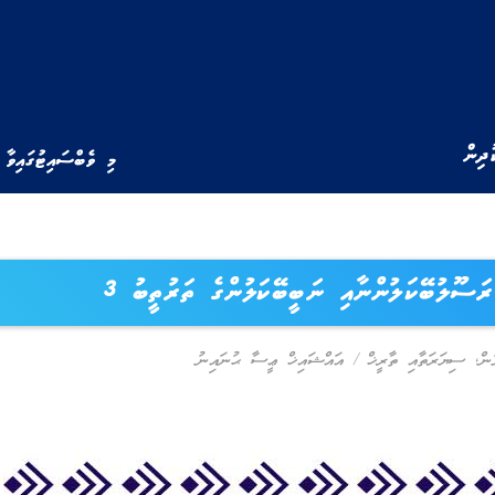
ުދިން
މި ވެބްސައިޓުގައިވާ 
ރަސޫލުބޭކަލުންނާއި ނަބީބޭކަލުންގެ ތަރުތީބު 3
ން
,
ސިޔަރަތާއި ތާރީޚް
/
އައްޝައިޚް ޢީސާ ޙުނައިނު