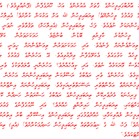
ޢާދުބާގައިމީހުންގެ ގާތަށް އެއުރެންގެ އަޚު، ހޫދުގެފާނު (ފޮނުއްވީމެވެ.) އެކ
ގެ ޤައުމުގެ މީހުންނޭވެ! ތިޔަބައިމީހުން ﷲ އަށް އަޅުކަން ކުރާށެވެ! އެއިލާހު 
ީހުންނަކަށް ނުވެއެވެ. ފަހެ، ތިޔަބައިމީހުން (އެއިލާހަށް) ތަޤުވާވެރި ނުވަނީ 
ގެ މީހުންކުރެ ކާފިރުވި ބޮޑުން ބުންޏެވެ. ހަމަކަށަވަރުން ކަލޭގެފ
ް ތިމަންމެންނަށް ފެނެއެވެ. އަދި ހަމަކަށަވަރުން ތިމަންމެންނަށް ހީވަނީ، ކަލ
މީހެއް ކަމުގައެވެ. އެކަލޭގެފާނު ވިދާޅުވިއެވެ. އޭ އަހުރެންގެ ޤައުމުގެ މީހ
އްވެސް މޮޔަކަމެއް ނެތެވެ. އަދި ކީއްހެއްޔެވެ؟ އަހުރެންނީ ޢާލަމްތަކުގެ ވެރި 
މެވެ. އަހުރެންގެ ވެރި ރައްބުގެ ރަސޫލުކަން ތިޔަބައިމީހުންނަށް އަހުރެން އިއ
ހުންނަށްވާ އަމާނާތްތެރި ނަސޭހަތްތެރިޔަކީމެވެ. ތިޔަބައިމީހުންނަށް އިންޒާރުކުރެ
 ފިރިހެނަކު މެދުވެރިކޮށް، ތިޔަބައިމީހުންގެ ރައްބުގެ ޙަޟްރަތުން ހަނދާން ކޮށް
މަށްޓަކައި، ތިޔަބައިމީހުން ހައިރާންވީ ހެއްޔެވެ؟ އަދި ނޫޙުގެފާނުގެ ޤައުމަށް
އިމީހުން ލެއްވިކަމާއި، ހެއްދެވުމުގައި ތިޔަބައިމީހުންގެ އިސްކޮޅާއި ބާރު އިތުރުކުރ
ާށެވެ! ފަހެ، ﷲ ގެ ނިޢުމަތްތައް ތިޔަބައިމީހުން ހަނދުމަކުރާށެވެ! (އެއީ) ތިޔަބ
ޓަކައެވެ.”