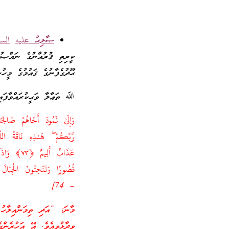
ޞާލިޙު
عليه
ا
لسل
ކީރިތި ޤުރުއާނުގެ ނައްޞުނ
ޙޫދުގެފާނުގެ ޤައުމުގެ މީހު
ﷲ ތަޢާލާ ވަޙީކުރައްވާފައިވ
وَإِلَىٰ ثَمُودَ أَخَاهُمْ صَالِ
رَّبِّكُمْ ۖ هَـٰذِهِ نَاقَةُ ا
عَذَابٌ أَ
– 74]
މާނަ: “އަދި ތިމަންއިލާހު 
ވިދާޅުވިއެވެ. އޭ އަހުރެން