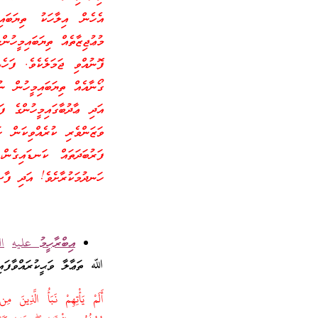
އެހެން އިލާހަކު ތިޔަބައި
މުޢުޖިޒާތެއް ތިޔަބައިމީހުނ
ފޮނުއްވި ޖަމަލެކެވެ. ފަހ
ގޯނާއެއް ތިޔަބައިމީހުން ނު
އަދި ޢާދުބާގައިމީހުންގެ ފަ
ވަޒަންވެރި ކުރެއްވިކަން ހ
ފަރުބަދަތައް ކަނޑައިގެނ
ހަނދުމަކުރާށެވެ! އަދި ފާސި
އިބްރާހީމު
عليه
ا
ل
ﷲ ތަޢާލާ ވަޙީކުރައްވާފައިވ
أَلَمْ يَأْتِهِمْ نَبَأُ الَّذِينَ 