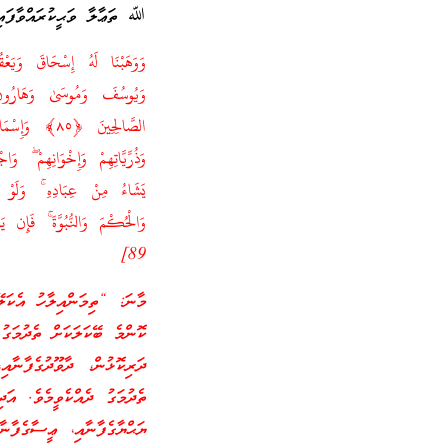
ﷲ ތަޢާލާ ވަޙީކުރައްވާފައިވ
وَوَهَبْنَا لَهُ إِسْحَاقَ وَيَعْ
89]
މާނަ: “ތިމަންއިލާހު އެކަލޭ
ކޮންމެ ބޭކަލަކަށް ތެދުމަގު
ދަރިކޮޅުން، ދާވޫދުގެފާނާއ
ތެދުމަގު ދެއްކެވީމެވެ. އަދ
ޔަޙްޔާގެފާނާއި، ޢީސާގެފާނ