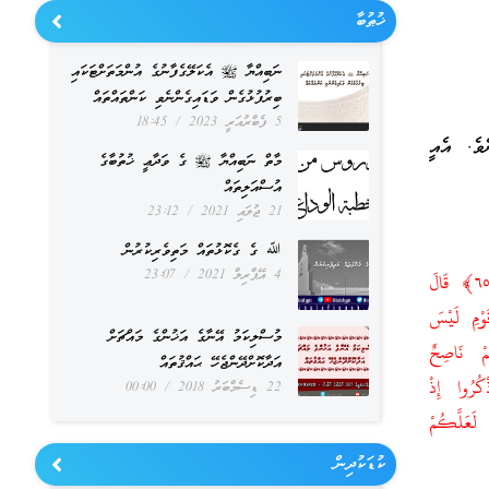
ޚުޠުބާ
ނަބިއްޔާ ﷺ އެކަލޭގެފާނުގެ އުންމަތަށްޓަކައި
ބިރުފުޅުގެން ވަޑައިގެންނެވި ކަންތައްތައް
5 ފެބްރުއަރީ 2023
18:45
ވެ. އެއީ
މާތް ނަބިއްޔާ ﷺ ގެ ވަދާޢީ ޚުތުބާގެ
އުސްއަލިތައް
21 ޖުލައި 2021
23:12
ﷲ ގެ ގެކޮޅުތައް މަތިވެރިކުރުން
4 އޭޕްރިލް 2021
23:07
وَإِلَىٰ عَادٍ أَخَاهُمْ هُودًا ۗ قَالَ يَا قَوْمِ اعْبُدُوا اللَّـهَ مَا لَكُم مِّنْ إِلَـٰهٍ غَيْرُهُ ۚ أَفَلَا تَتَّقُونَ ﴿٦٥﴾ قَالَ
لَنَظُنُّكَ مِنَ الْكَاذِبِينَ ﴿٦٦﴾ قَالَ يَا قَوْمِ لَيْسَ
މުސްލިކަމު އޭނާގެ އަޚުންގެ މައްޗަށް
َأَنَا لَكُمْ نَاصِحٌ
އަދާކޮށްދޭންޖެހޭ ޙައްޤުތައް
كُرُوا إِذْ
22 ޑިސެމްބަރު 2018
00:00
َعَلَّكُمْ
ކުޑަކުދިން