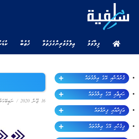
ފިލާވަޅު
ޢިލްމުވެރިންގެ ފަތުވާ
ޚުޠުބާ
ކުޑަކ
ޤުރުއާނާއި އޭގެ ޢިލްމުތައް
ޙަދީޘާއި އޭގެ ޢިލްމުތައް
16 ޖޫން 2020
/
ނަބީބޭކަލު
ޢަޤީދާއާއި ފިރުޤާތައް
ފިޤުހާއި އޭގެ ޢިލްމުތައް