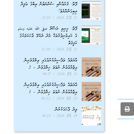
ފޮތް: ޤުރުއާނާއި ސުންނަތުން ތިބާގެ ޢަޤީދާ
ލިބިގަންނާށެވެ!
21 ޖޫން 2026
13:28
ފޮތް: ކީރިތި ރަސޫލާ صلى الله عليه وسلم
ގެ ކައިވެނިފުޅުތަކާ މެދު ދެކެވޭ ވާހަކަތަކުގެ
ޙަޤީޤަތް
21 ޖޫން 2026
12:39
އާޔަތެއް ތަފްސީރުކުރުމުގައި ޢިލްމުވެރިން
އިޖްމާޢުވުން ނުވަތަ ޚިލާފުވުން – 2
31 މާޗް 2026
08:17
އާޔަތެއް ތަފްސީރުކުރުމުގައި ޢިލްމުވެރިން
އިޖްމާޢުވުން ނުވަތަ ޚިލާފުވުން – 1
25 މާޗް 2026
08:22
ޢީދު ފާހަގަކުރުން
19 މާޗް 2026
16:23