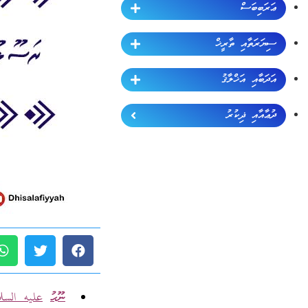
ޢަރަބިބަސް
ސިޔަރަތާއި ތާރީޚް
އަދަބާއި އަޚްލާޤު
ދުޢާއާއި ޛިކުރު
ނޫޙު
عليه السل