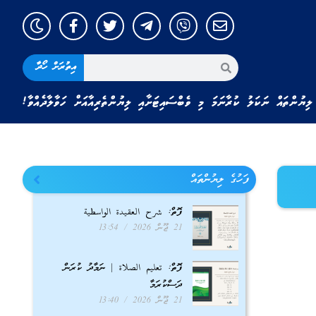
އިތުރަށް ހޯދާ
ލިޔުންތައް ނަކަލު ކުރާނަމަ މި ވެބްސައިޓަށާއި ލިޔުންތެރިއާއަށް ހަވާލާދެއްވާ!
ފަހުގެ ލިޔުންތައް
ފޮތް: شرح العقيدة الواسطية
21 ޖޫން 2026
13:54
ފޮތް: تعليم الصلاة | ނަމާދު ކުރަން
ދަސްކުރަމާ
21 ޖޫން 2026
13:40