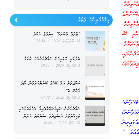
ކެވީމެވެ.
ޭކަލުންގެ
ޢިލްމުވެރިންގެ ފަތުވާ
ކެވީމެވެ.
ެ. އެއީ ﷲ
“ޖުމުޢާ މުބާރަކާ” ކިޔުމުގެ ޙުކުމް
15 ނޮވެމްބަރު 2024
23:54
ަވައެވެ.
ލުންނަކީ،
އަތުކުރި އޮޅައިގެން ނަމާދުކުރުމުގެ ޙުކުމް
ރުވާނަމަ،
3 އޭޕްރިލް 2024
20:14
ކަންފަތަށް އަޅާ ބޭހެއް ބޭނުންކުރުމުން ރޯދަ
ގެއްލޭ ތަ؟
5 އޭޕްރިލް 2023
07:12
ގެފާނުގެ
ނަމާދުކުރުން ނަހީކުރައްވާފައިވާ ވަގުތުތަކުގައި
ެފާނަށް)
ތަޙިއްޔަތުލް މަސްޖިދުގެ ސުންނަތް ކުރުން
ކައިރިން
28 މާޗް 2023
18:00
ވެއެވެ. ”