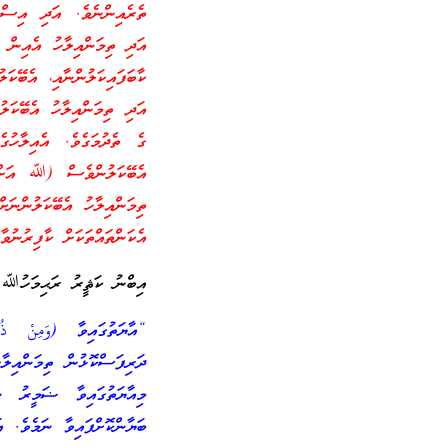
ތެރެއިންނެވެ. އަދި އިސްމާ
އަދި ތިމަންއިލާހު އެއިން ކ
ކާބަފައިކަލުންނާއި، އެބޭކަ
އަދި ތިމަންއިލާހު އެބޭކަލ
ގެ ތެދުމަގެވެ. އެއިލާހުގ
އެބޭކަލުންވެސް (ﷲ އަށް) ޝ
ތިމަންއިލާހު އެބޭކަލުންނަށް
އެކަންތައްތަކަށް ކާފިރުނުވާ
އިބްނު ކަޘީރު ރަޙިމަހުﷲ ވި
“އާޔަތުގައިވާ (
وَمِنْ
ذُر
ދަރިފަސްކޮޅުން ތިމަންއިލާ
މިއާޔަތުގައިވާ ޟަމީރު ނ
ބަޔާންކޮށްފައިވާ ނަމެވެ. 