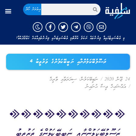
އިތުރަށް ހޯދާ
މި ވެބްސައިޓުގައިވާ ލިޔުންތައް ނަކަލު ކުރާނަމަ މި ވެބްސައިޓަށާއި ލިޔުންތެރިއާއަށް ހަވާލާދެއްވާ!
ރަސޫލުބޭކަލުންނާއި ނަބީބޭކަލުންގެ ތަރުތީބު 4
24 ޖޫން 2020
/
ނަބީބޭކަލުން
,
ސިޔަރަތާއި ތާރީޚް
/
އައްޝައިޚް ޢީސާ ޙުނައިނު