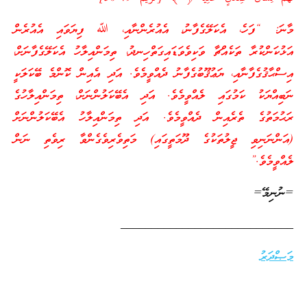
މާނަ: “ފަހެ، އެކަލޭގެފާނު، އެއުރެންނާއި، ﷲ ފިޔަވައި އެއުރެން
އަޅުކަންކުރާ ތަކެއްޗާ ވަކިވެވަޑައިގަތްހިނދު، ތިމަންއިލާހު އެކަލޭގެފާނަށް،
އިސްޙާޤުގެފާނާއި، ޔަޢުޤޫބުގެފާނު ދެއްވީމެވެ. އަދި އެއިން ކޮންމެ ބޭކަލަކީ
ނަބިއްޔަކު ކަމުގައި ލެއްވީމެވެ. އަދި އެބޭކަލުންނަށް، ތިމަންއިލާހުގެ
ރަޙުމަތުގެ ތެރެއިން ދެއްވީމެވެ. އަދި ތިމަންއިލާހު އެބޭކަލުންނަށް
(އަންނަނިވި ޖީލުތަކުގެ ދޫމަތީގައި) މަތިވެރިވެގެންވާ ރިވެތި ނަން
ލެއްވީމެވެ.”
=ނުނިމޭ=
____________________________
މަޞްދަރު