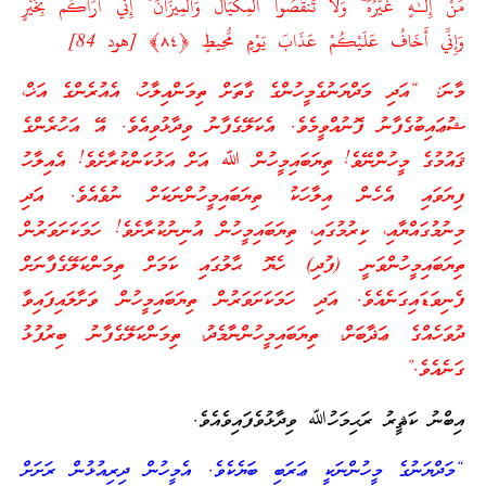
مِّنْ إِلَـٰهٍ غَيْرُهُ ۖ وَلَا تَنقُصُوا الْمِكْيَالَ وَالْمِيزَانَ ۚ إِنِّي أَرَاكُم بِخَيْرٍ
وَإِنِّي أَخَافُ عَلَيْكُمْ عَذَابَ يَوْمٍ مُّحِيطٍ ﴿٨٤﴾ [هود 84]
މާނަ: “އަދި މަދްޔަނުގެމީހުންގެ ގާތަށް ތިމަންއިލާހު، އެއުރެންގެ އަޚް،
ޝުޢައިބުގެފާނު ފޮނުއްވީމެވެ. އެކަލޭގެފާނު ވިދާޅުވިއެވެ. އޭ އަހުރެންގެ
ޤައުމުގެ މީހުންނޭވެ! ތިޔަބައިމީހުން ﷲ އަށް އަޅުކަންކުރާށެވެ! އެއިލާހު
ފިޔަވައި އެހެން އިލާހަކު ތިޔަބައިމީހުންނަކަށް ނުވެއެވެ. އަދި
މިނުމުގައްޔާއި، ކިރުމުގައި، ތިޔަބައިމީހުން އުނިނުކުރާށެވެ! ހަމަކަށަވަރުން
ތިޔަބައިމީހުންވަނީ (ފުދި) ހެޔޮ ޙާލުގައި ކަމަށް ތިމަންކަލޭގެފާނަށް
ފެނިވަޑައިގަނެއެވެ. އަދި ހަމަކަށަވަރުން ތިޔަބައިމީހުން ވަށާލައިފައިވާ
ދުވަހެއްގެ ޢަޛާބަށް، ތިޔަބައިމީހުންނާމެދު، ތިމަންކަލޭގެފާނު ބިރުފުޅު
ގަނެއެވެ.”
އިބްނު ކަޘީރު ރަޙިމަހުﷲ ވިދާޅުވެފައިވެއެވެ.
“މަދްޔަނުގެ މީހުންނަކީ ޢަރަބި ބަޔެކެވެ. އެމީހުން ދިރިއުޅުން ރަށަށް