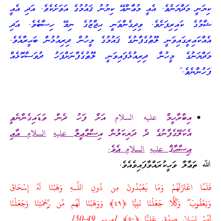
ކިޔަނީ މަދްޔަނެވެ. އެއީ މުޢާންއޭ ކިޔުނު ޤައުމުގެ އަވަށެކެވެ. އަދި އެއީ
ޝާމުގެ ކައިރިފަށެވެ. ވިދިގެންވަނީ ޙިޖާޒުގެ ނިމޭ ހިސާބެވެ. އަދި
އެއްކައިރީގައިވަނީ ލޫޠުގެފާނުގެ ޤައުމުގެ މީހުން ދިރިއުޅުން ބަޙީރާއެވެ.
މަދްޔަނުގެ މީހުން ދިރިއުޅެފައިވަނީ ލޫޠުގެފާނަށްފަހު ދުވަސްކޮޅެއް
ފަހުންނެވެ.”
އިބްރާހީމް عليه السلام އަށް ފަހު ދެން ވަޑައިގެންނެވީ
އެކަލޭގެފާނުގެ ދެ ދަރިކަލުން އ
ިސްމާޢީލް
عليه
ا
لسلام
އާއި
އިސްޙާޤް
عليه
ا
لسلام
އެވެ.
ﷲ ތަޢާލާ ވަޙީކުރައްވާފައިވެއެވެ.
فَلَمَّا اعْتَزَلَهُمْ وَمَا يَعْبُدُونَ مِن دُونِ اللَّـهِ وَهَبْنَا لَهُ إِسْحَاقَ
وَيَعْقُوبَ ۖ وَكُلًّا جَعَلْنَا نَبِيًّا ﴿٤٩﴾ وَوَهَبْنَا لَهُم مِّن رَّحْمَتِنَا وَجَعَلْنَا
لَهُمْ لِسَانَ صِدْقٍ عَلِيًّا ﴿٥٠﴾ [مريم 49-50]