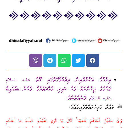
ޢިލްމުގެ ޢަހުލުވެރިން ވިދާޅުވާގޮތުގައި ލޫޠު عليه السلام
ޤައުމުގެ މީހުންނަށް ފަހު ކައިރި މުއްދަތެއްގެ ފަހުން
ޝުޢައިބު
عليه
ا
لسلام
ފޮނުއްވުނެވެ.
ﷲ ތަޢާލާ ވަޙީކުރައްވާފައިވެއެވެ.
وَإِلَىٰ مَدْيَنَ أَخَاهُمْ شُعَيْبًا ۚ قَالَ يَا قَوْمِ اعْبُدُوا اللَّـهَ مَا لَكُم