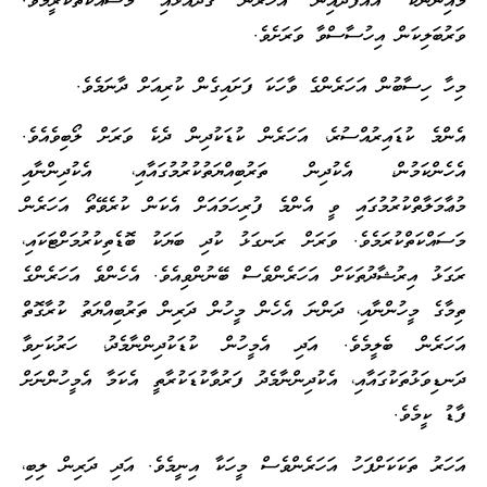
މައިންނެކޭ އެއްފަދައިން އަހަރެން ގަދައަޅައި މަސައްކަތްކުރީމެވެ.
ވަރުބަލިކަން އިހުސާސްވާ ވަރަށެވެ.
މިހާ ހިސާބުން އަހަރެންގެ ވާހަކަ ފަށައިގެން ކުރިއަށް ދާނަމެވެ.
އެންމެ ކުޑައިރުއްސުރެ، އަހަރެން ކުޑަކުދިން ދެކެ ވަރަށް ލޯބިވެއެވެ.
އެހެންކަމުން، އެކުދިން ތަރުބިއްޔަތުކުރުމުގައާއި، އެކުދިންނާއި
މުޢާމަލާތްކުރުމުގައި ވީ އެންމެ ފުރިހަމައަށް އެކަން ކުރެވޭތޯ އަހަރެން
މަސައްކަތްކުރަމެވެ. ވަރަށް ރަނގަޅު ކުދި ބަޔަކު ބޮޑެތިކުރުމަށްޓަކައި،
ރަގަޅު އިރުޝާދުތަކަށް އަހަރެންވެސް ބޭނުންވިއެވެ. އެހެންވެ އަހަރެންގެ
ތިމާގެ މީހުންނާއި، ދަންނަ އެހެން މީހުން ދަރިން ތަރުބިއްޔަތު ކުރާގޮތް
އަހަރެން ބެލީމެވެ. އަދި އެމީހުން ކުޑަކުދިންނާމެދު، ހަރުކަށިވާ
ދަނޑިވަޅުތަކުގައާއި، އެކުދިންނާމެދު ފަރުވާކުޑަކުރާތީ އެކަމާ އެމީހުންނަށް
ފާޑު ކީމެވެ.
އަހަރު ތަކަކަށްފަހު އަހަރެންވެސް މީހަކާ އިނީމެވެ. އަދި ދަރިން ލިބި،