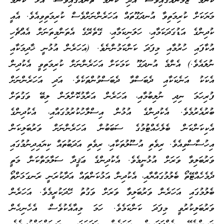
ކޮންމެ ޒަމާނެއްގައިވެސް އަދި ކޮންމެ ތަނެއްގައިވެސް، އުޅޭ ކޮންމެ
މަޔަކަށް ކުރިމަތިވާ އުނދަގޫތައް އަހަރެންނަށްވެސް ކުރިމަތިވިއެވެ. އެއީ
ކުދިންގެ އަޑުގަދަކަމާއި، ހަލަނިކަމާއި، ގޭތެރޭގެ އެތަންމިތަނަށް އެއްޗެހި
އުކާފައި ހުރުމާއި މިފަދަ ކަންކަމުންނެވެ. (އަހަރެން އުޅުނީ ޚާދިމަކާއި
ނުލައެވެ.) އެންމެ އުނދަގޫ ކަމަކަށް އަހަރެންނަށް ކުރިމަތިވީ އެކުދިން
އެކަކު އަނެކަކާއި ދެބަސްވާ ދެބަސްވުންތަކެވެ. އަދި އަހަރެންނަށް
ފުރިހަމަ ނިދި ނުލިބުމާއި، އަހަރެން އަރާމުކޮށްލަން ލިބޭ ވަގުތަށް
ބުރުއެރުމެވެ. އެކުދިންގެ އުޅުން އިސްލާހުކުރުމުގައާއި، އެކުދިންގެ
އެކިކަންކަން ބެލެހެއްޓުމުގެ ސަބަބުން އަހަރެންނަށް ވަރުބަލިކަން
އިހުސާސްވިއެވެ. ރިވެތި އުސޫލުތަކާއި، ރިވެތި އަދަބުތައް ކިޔައިދިނުމުގައި
ވަރުބަލިވާ ވަރަށް އުޅުނީމެވެ. އެކުދިންގެ ޢަޤީދާ ސަލާމަތްކަން މަތީ
ދެމެހެއްޓޭތޯ ބެލުމުގައްޔާއި، އެކުދިން އަޅުކަންތައް އަދާކުރަނީ ރަނގަޅަށްތޯ
ބެލުމުގައި އަހަރެން ވަރުބަލިވާ ވަރަށް ވަގުތު ހޭދަކުރީމެވެ. އަހަރެން
ވަރުބަލިކުރުވީ މިފަދަ ކަންކަމެވެ. ހަމަ މިއާއެކުވެސް، އެހެނިހެން