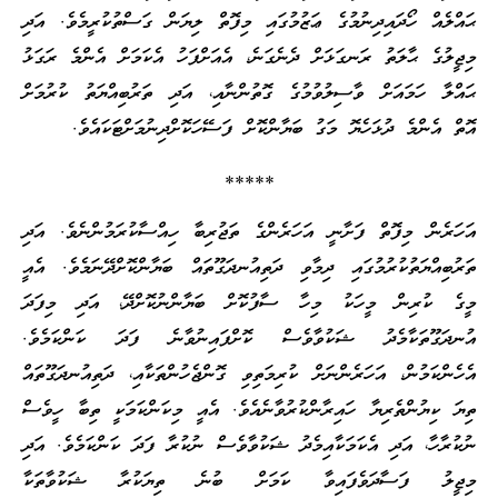
ޙައްލެއް ހޯދައިދިނުމުގެ ޢަޒުމުގައި މިފޮތް ލިޔަން ގަސްތުކުރީމެވެ. އަދި
މިޖީލުގެ ޙާލަތު ރަނގަޅަށް ދެނެގަނެ، އެއަށްފަހު އެކަމަށް އެންމެ ރަގަޅު
ޙައްލާ ހަމައަށް ވާސިލުވުމުގެ ގޮތުންނާއި، އަދި ތަރުބިއްޔަތު ކުރުމަށް
އޮތް އެންމެ ދުޅަހެޔޮ މަގު ބަޔާންކޮށް ފަސޭހަކޮށްދިނުމަށްޓަކައެވެ.
*****
އަހަރެން މިފޮތް ފަށާނީ އަހަރެންގެ ތަޖުރިބާ ހިއްސާކުރަމުންނެވެ. އަދި
ތަރުބިއްޔަތުކުރުމުގައި ދިމާވި ދަތިއުނދަގޫތައް ބަޔާންކޮށްދޭނަމެވެ. އެއީ
މީގެ ކުރިން މީހަކު މިހާ ސާފުކޮށް ބަޔާންނުކޮށްދޭ، އަދި މިފަދަ
އުނދަގޫތަކާމެދު ޝަކުވާވެސް ކޮށްފައިނުވާނެ ފަދަ ކަންކަމެވެ.
އެހެންކަމުން، އަހަރެންނަށް ކުރިމަތިވި ގޮންޖެހުންތަކާއި، ދަތިއުނދަގޫތައް
ތިޔަ ކިޔުންތެރިޔާ ހައިރާންކުރުވާނެއެވެ. އެއީ މިކަންކަމަކީ ތިބާ ހީވެސް
ނުކުރާހާ، އަދި އެކަމަކާއިމެދު ޝަކުވާވެސް ނުކުރާ ފަދަ ކަންކަމެވެ. އަދި
މިޖީލު ފަސާދަވެފައިވާ ކަމަށް ބުނެ ތިޔަކުރާ ޝަކުވާތަކާ