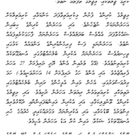
ކުރީގެ ޖީލުތަކާއި، މިޖީލުގެ ތަފާތެއް ނެތެވެ.
މިޖީލުގެ ކުދިންގެ ފުށުން މިކުރިމަތިވާފަދަ ކަންކަމާއި ކުރިމަތިލާކަށް
އަހަރެންނަކަށް ނުޖެހުނެވެ. އަދި އަހަރެންގެ ކުދިންގެ ކިބައިން
ޝައްކުވާފަދަ އެއްވެސް ބަދަލެއްވެސް އަހަރެންނަށް ފާހަގަކުރެވިފައެއް
ނެތެވެ. އަހަރެންނަކީ ފަސް ފިރިހެންކުދިންގެ މަންމައެއް ކަމުގައި
ވީހިނދުވެސް، އަހަރެންނަށް އެކުދިން ބެލެހެއްޓުމުގައި އުނދަގޫތަކެއް
ކުރިމަތިނުވެއެވެ. (އޭގެ ތެރެއިން އެންމެ ދޮށީ ދަރިފުޅަށް 27 އަހަރު
ފުރިއްޖެއެވެ. އަދި އެންމެ ހަގު ދަރިފުޅަށް 14 އަހަރުވަނީއެވެ.) ހަމަ
މިދުވަސްވަރުގައި، އެހެން މައިން އެމީހުންގެ ދަރިން ބެލެހެއްޓުމުގައި
ދަތިތަކާއި ކުރިމަތިވަމުން ދިޔަތަން އަހަރެން ދުށީމެވެ. އަދި މިޖީލުގެ
ކުދިންގެ ތޫނުފިލިކަމާއި، އަދި އެކުދިން މައިންބަފައިންނާއި ދެކޮޅުވެރިވާ
މިންވަރުގެ ބޮޑުކަމާއި، އަދި އެކުދިންނަށް މަގުދައްކައިދީ ހެދުމުގެ ހުރި
އުނދަގޫތަކުގެ ޝަކުވާ، މައިން ކުރާ އަޑު އަހަރެން އެހީމެވެ.