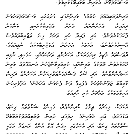
މަސައްކަތްކޮށް، އެކުދިން ބަލައިބޮޑުކުރީމެވެ.
ދަރިންތަރުބިއްޔަތު ކުރުމުގެ މައިދާނުގައި ގަދައަޅައި މަސައްކަތްކުރަމުން
ދިޔައިރު، އަހަރެންނަށް ވަރަށް އަޖައިބުކުރަނިވި ކަންކަން
ފާހަގަކުރެވުނެވެ. އަދި ފައިދާ ހުރި ވަރަށް ގިނަ ތަޖުރިބާތައްވެސް
ޙާސިލުކުރެވުނެވެ. އެކަމަކު އަހަރެން އެތަޖުރިބާތަކެއް ނުލިޔަމެވެ.
ދުވަސްތައް މާޒީވެ ދިޔަވަރަކަށް، އަހަރެންވި ވަރުބައްޔާއި، ހަމަނިދި ނުލިބި
ހޭދަކުރެވުނު ރޭތަކުގެ މަތިންނާއި، ކުރިމަތިލާންޖެހުނު އުނދަގޫތައް މަތިން
ހަނދާންނެތުނެވެ. އަދި ﷲގެ ފަޟްލަވަންތަވެރިކަމުން އަހަރެންގެ ދަރިން،
ކާމިޔާބު ޒުވާނުންތަކަށް ވެފައިވާ ތަން ފެނުމުން، އަހަރެންގެ އުފާވެރިކަން،
އެހިތާމަތަކުގެ މައްޗަށް ކުރި ހޯދިއެވެ.
އެކަމަކު، މިއަދުގެ ޖީލުގެ ކުދިންނާމެދު، މައިންގެ ޝަކުވާތައް ގިނަވެ،
އަޑުގަދަވެ، އަދި އެމައިންގެ ހިތުގައި ދަރިން ތަރުބިއްޔަތުކުރުމާބެހޭ
ސުވާލުތައް ގިނަވެ، އަދި އެކަމުގައި ހިފަން އޮތް އެންމެ ރަނގަޅު މަގަކީ