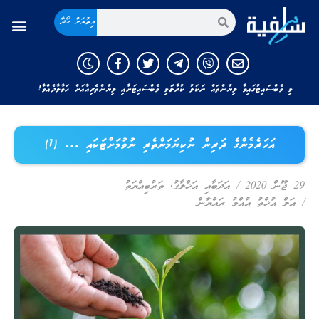
އިތުރަށް ހޯދާ
މި ވެބްސައިޓުގައިވާ ލިޔުންތައް ނަކަލު ކުރާނަމަ މި ވެބްސައިޓަށާއި ލިޔުންތެރިއާއަށް ހަވާލާދެއްވާ!
އަހަރެމެންގެ ދަރިން ނުކިޔަމަންތެރި ނުވުމަށްޓަކައި … (1)
29 ޖޫން 2020
/
އަދަބާއި އަޚްލާޤު
,
ތަރުބިއްޔަތު
/
އަލް އުޚްތު އުއްމު ރައްޔާން