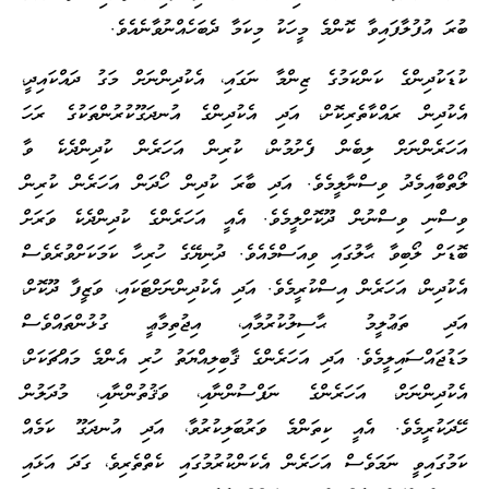
ބުރަ އުފުލާފައިވާ ކޮންމެ މީހަކު މިކަމާ ދެބަހެއްނުވާނެއެވެ.
ކުޑަކުދިންގެ ކަންކަމުގެ ޒިންމާ ނަގައި، އެކުދިންނަށް މަގު ދައްކައިދީ،
އެކުދިން ރައްކާތެރިކޮށް، އަދި އެކުދިންގެ އުނދަގޫކުރުންތަކުގެ ރަހަ
އަހަރެންނަށް ލިބެން ފެށުމުން، ކުރިން އަހަރެން ކުދިންދެކެ ވާ
ލޯތްބާއިމެދު ވިސްނާލީމެވެ. އަދި ބާރަ ކުދިން ހޯދަން އަހަރެން ކުރިން
ވިސްނި ވިސްނުން ދޫކޮށްލީމެވެ. އެއީ އަހަރެންގެ ކުދިންދެކެ ވަރަށް
ބޮޑަށް ލޯބިވާ ޙާލުގައި ވިއަސްމެއެވެ. ދުނިޔޭގެ ހުރިހާ ކަމަކަށްވުރެވެސް
އެކުދިން، އަހަރެން އިސްކުރީމެވެ. އަދި އެކުދިންނަށްޓަކައި، ވަޒީފާ ދޫކޮށް،
އަދި ތަޢުލީމު ޙާސިލުކުރުމާއި، އިޖުތިމާޢީ ގުޅުންތައްވެސް
މަޑުޖައްސައިލީމެވެ. އަދި އަހަރެންގެ ޤާބިލިއްޔަތު ހުރި އެންމެ މައްޗަކަށް،
އެކުދިންނަށް، އަހަރެންގެ ނަފްސުންނާއި، ވަޤުތުންނާއި، މުދަލުން
ހޭދަކުރީމެވެ. އެއީ ކިތަންމެ ވަރުބަލިކުރުވާ، އަދި އުނދަގޫ ކަމެއް
ކަމުގައިވީ ނަމަވެސް އަހަރެން އެކަންކުރުމުގައި ކެތްތެރިވެ، ގަދަ އަޅައި