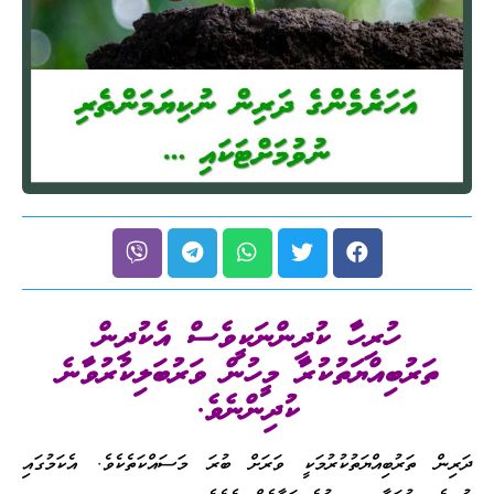
ހުރިހާ ކުދިންނަކީވެސް އެކުދިން
ތަރުބިއްޔަތުކުރާ މީހުން ވަރުބަލިކުރުވާނެ
ކުދިންނެވެ.
ދަރިން ތަރުބިއްޔަތުކުރުމަކީ ވަރަށް ބުރަ މަސައްކަތެކެވެ. އެކަމުގައި