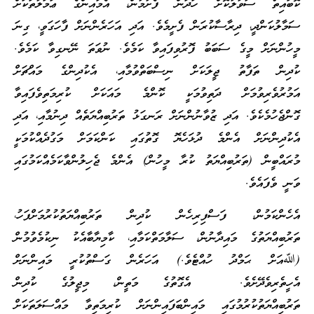
ކޮބައިތޯ ސުވާލުކޮށް ހަދަން ފެށުމުން، އެމައިންގެ ޢަމަލުތަކަށް
ސަމާލުކަންދީ، ދިރާސާކުރަން ފެށީމެވެ. އަދި އަހަރެންނަށް ފާހަގަވީ، ގިނަ
މީހުންނަށް މީގެ ސަބަބު ފޮރުވިފައިވާ ކަމެވެ. ނުވަތަ ނޭނގިވާ ކަމެވެ.
ކުދިން ތަފާތު ޖީލަކަށް ނިސްބަތްވުމާއި، އެކުދިންގެ މައްޗަށް
އަމުރުވެރިވުމަށް ދަތިވުމަކީ ކޮންމެ މައަކަށް ކުރިމަތިވެފައިވާ
ގޮންޖެހުމެކެވެ. އަދި ޒުވާނުންނަށް ރަނގަޅު ތަރުބިއްޔަތެއް ދިނުމާއި، އަދި
އެކުދިންނަށް އެންމެ ދުޅަހެޔޮ ގޮތުގައި ކަންކަމަށް މަގުދެއްކުމަކީ
މުރައްބީން (ތަރުބިއްޔަތު ކުރާ މީހުން) އެންމެ ޖެހިލުންވާކަމެއްކަމުގައި
ވަނީ ވެފައެވެ.
އެހެންކަމުން، ފަސްފިރިހެން ކުދިން ތަރުބިއްޔަތުކުރުމަށްފަހު،
ތަރުބިއްޔަތުގެ މައިދާނުން، ސަލާމަތްކަމާއި، ކާމިޔާބާއެކު ނިކުމެވުމުން
(ﷲއަށް ޙަމްދު ހުއްޓެވެ.) އަހަރެން ގަސްތުކުރީ މައިންނަށް
އެހީތެރިވެދޭށެވެ. އެގޮތުގެ މަތީން، މިޖީލުގެ ކުދިން
ތަރުބިއްޔަތުކުރުމުގައި މައިންބަފައިންނަށް ކުރިމަތިވާ މައްސަލަތަކަށް