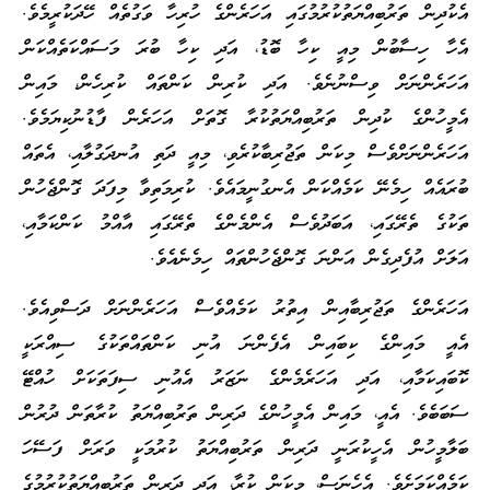
އެކުދިން ތަރުބިއްޔަތުކުރުމުގައި އަހަރެންގެ ހުރިހާ ވަގުތެއް ހޭދަކުރީމެވެ.
އެހާ ހިސާބުން މިއީ ކިހާ ބޮޑު، އަދި ކިހާ ބުރަ މަސައްކަތެއްކަން
އަހަރެންނަށް ވިސްނުނެވެ. އަދި ކުރިން ކަންތައް ކުރިހެން، މައިން
އެމީހުންގެ ކުދިން ތަރުބިއްޔަތުކުރާ ގޮތަށް އަހަރެން ފާޑުނުކިޔަމެވެ.
އަހަރެންނަށްވެސް މިކަން ތަޖުރިބާކުރެވި، މިއީ ދަތި އުނދަގުލާއި، އެތައް
ބުރައެއް ހިމެނޭ ކަމެއްކަން އެނގުނީމައެވެ. ކުރިމަތިވާ މިފަދަ ގޮންޖެހުން
ތަކުގެ ތެރޭގައި، އަބަދުވެސް އެންމެންގެ ތެރޭގައި އާއްމު ކަންކަމާއި،
އަލަށް އުފެދިގެން އަންނަ ގޮންޖެހުންތައް ހިމެނެއެވެ.
އަހަރެންގެ ތަޖުރިބާއިން އިތުރު ކަމެއްވެސް އަހަރެންނަށް ދަސްވިއެވެ.
އެއީ މައިންގެ ކިބައިން އެފެންނަ އުނި ކަންތައްތަކުގެ ސިއްރަކީ
ކޮބައިކަމާއި، އަދި އަހަރެމެންގެ ނަޒަރު އެއުނި ސިފަތަކަށް ހުއްޓޭ
ސަބަބެވެ. އެއީ، މައިން އެމީހުންގެ ދަރިން ތަރުބިއްޔަތު ކުރާތަން ދުރުން
ބަލާމީހުން އެހީކުރަނީ ދަރިން ތަރުބިއްޔަތު ކުރުމަކީ ވަރަށް ފަސޭހަ
ކަމެއްކަމަށެވެ. އެހެނަސް، މިކަން ކުރާ، އަދި ދަރިން ތަރުބިއްޔަތުކުރުމުގެ