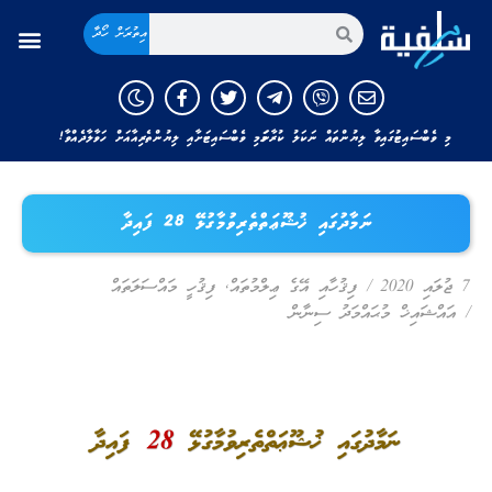
އިތުރަށް ހޯދާ
މި ވެބްސައިޓުގައިވާ ލިޔުންތައް ނަކަލު ކުރާނަމަ މި ވެބްސައިޓަށާއި ލިޔުންތެރިއާއަށް ހަވާލާދެއްވާ!
ނަމާދުގައި ޚުޝޫޢަތްތެރިވުމާގުޅޭ 28 ފައިދާ
7 ޖުލައި 2020
/
ފިޤުހާއި އޭގެ ޢިލްމުތައް
,
ފިޤުހީ މައްސަލަތައް
/
އައްޝައިޚް މުޙައްމަދު ސިނާން