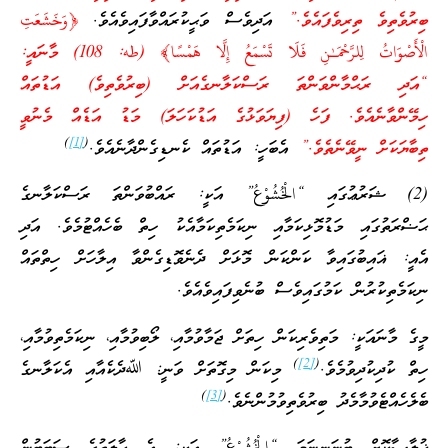
ބިރުވެތިވެ ތިރިވެފައެވެ.”
އަދިވެސް ވަޙީކުރައްވާފައިވެއެވެ.
﴿وَخَشَعَتِ
الْأَصْوَاتُ لِلرَّحْمَـٰنِ فَلَا تَسْمَعُ إِلَّا هَمْسًا﴾ (طه: 108) މާނައީ:
“އަދި ރަޙްމާންވަންތަ ރަސްކަލާނގެއަށް (ބިރުވެތިވެ) އަޑުތައް
ހިމޭންވާނެއެވެ. ފަހެ (ފިޔަވަޅުގެ އަޑުކަހަލަ) މަޑު އަޑެއް މެނުވީ
)
[1]
(
ތިބާޔަކަށް ނީވޭނެތެވެ.”
އެބަހީ: އަޑުތައް ކެނޑިގެންދާނެއެވެ.
(2) ޝަރުޢުގައި “الْخُشُوْعُ” އަކީ: ރައްބުވަންތަ ރަސްކަލާނގެ
ޙަޟްރަތުގައި މަޑުމޮޅިކަމާއި ނިކަމެތިކަމާއެކު ހިތް ބެހެއްޓުމެވެ. އަދި
އެއީ: ޣައިބުގައިވާ ކަންކަން މޮޅަށް ދެނެވޮޑިގެންވާ އިލާހަށް ހިތްތައް
ނިކަމެތިކުރުން ކަމުގައިވެސް ބުނެވިފައިވެއެވެ.
މީގެ މާނައަކީ: މަތިވެރިކަން ހިތަށް ޖަމާވުމާއި، ލޯބިވުމާއި، ނިކަމެތިވުމާއި،
)
[2]
(
ހިތް ކުދިކުދިވުމެވެ.
މިކަން މިގޮތަށް ވަނީ: ﷲދެކެއާއި އެކަލާނގެ
)
[3]
(
ބެލެހެއްޓެވުމާމެދު ބިރުވެތިވުމުންނެވެ.