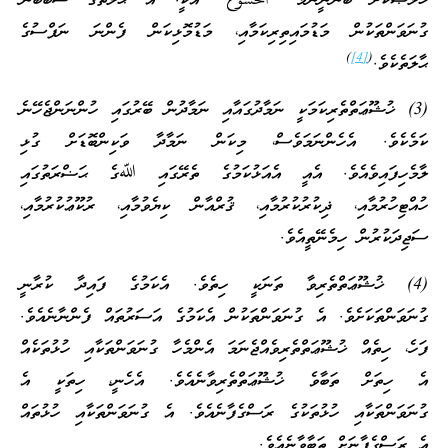
ޚުލާޞާކޮށް ބުނަނީނަމަ “الْخُشُوْعُ” އަކީ: އެ ޙާލަތުގެ ސަބަބުން
ގުނަވަންތަކުން މަޑުމައިތިރިކަމާއި، މަޑުމޮޅިކަން ފެންނަ ނަފްސުގެ
)
[4]
(
ޙާލަތެކެވެ.
(3) ޚުޝޫޢަތްތެރިކަމަކީ ނަމާދުގައާއި ނަމާދުން ބޭރުގައި ހުންނަންޖެހޭނެ
ކަމެކެވެ. އެހެންނަމަވެސް، މިކަން ނަމާދާ ވަކިންބޮޑަށް ގުޅި
ލާމެހިފައިވެއެވެ. އެއީ އެއަޅުކަމުގެ ތެރޭގައި ﷲގެ ޙަޟްރަތުގައި
ހުއްޓިހުރުމާއި، ޛިކުރުކުރުމާއި، ޤުރްއާން ކިޔެވުމާއި، ރުކޫޢުކުރުމާއި،
ސަޖިދަކުރުން ހިމެނޭތީއެވެ.
(4) ޚުޝޫޢަތްތެރިވާ ތަނަކީ ހިތެވެ. އެކަމުގެ ފައިދާ ކުރާނީ
ގުނަވަންތަކަށެވެ. އެ ގުނަވަންތަކުން އެކަމުގެ އަސަރުތައް ފެންނާނެއެވެ.
ފަހެ، ހިތެއް ޚުޝޫޢަތްތެރިވެއްޖެނަމަ އެންމެހާ ގުނަވަންތަކާއި ހުޅުތަކެއް
އެ ހިތަށް ތަބާވެ ޚުޝޫޢަތްތެރިވާނެއެވެ. އެހެނީ، ހިތަކީ އެ
ގުނަވަންތަކާއި ހުޅުތަކުގެ ރަސްގެފާނެއެވެ. އެ ގުނަވަންތަކާއި ހުޅުތައް
އެ ރަސްގެފާނަށް ތަބާވާނެއެވެ.