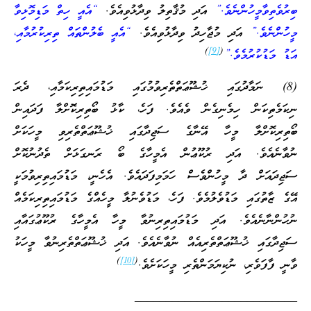
ބިރުވެތިވާމީހުންނެވެ.”
އަދި މުޤާތިލު ވިދާޅުވިއެވެ.
“އެއީ ހިތް މަޑިމޮޅިވާ
މީހުންނެވެ.”
އަދި މުޖާހިދު ވިދާޅުވިއެވެ.
“އެއީ ބެލުންތައް ތިރިކުރުމާއި،
)
[9]
(
އަޑު މަޑުކުރުމެވެ.”
(8) ނަމާދުގައި ޚުޝޫޢަތްތެރިވުމުގައި މަޑުމައިތިރިކަމާއި، ދެރަ
ނިކަމެތިކަން ހިމެނިގެން ވެއެވެ. ފަހެ، ކާޅު ބޯތިރިކޮށްލާ ފަދައިން
ބޯތިރިކޮށްލާ މީހާ އޭނާގެ ސަޖިދާގައި ޚުޝޫޢަތްތެރިވި މީހަކަށް
ނުވާނެއެވެ. އަދި ރުކޫޢުން އެމީހާގެ ބޯ ރަނގަޅަށް ތެދުނުކޮށް
ސަޖިދައަށް ދާ މީހުންވެސް ހަމަމިފަދައެވެ. އެހެނީ، މަޑުމައިތިރިވުމަކީ
އޭގެ ޒާތުގައި މަޑުވެލުމެވެ. ފަހެ، މަޑުވެނުލާ މީހެއްގެ މަޑުމައިތިރިކަމެއް
ނުހުންނާނެއެވެ. އަދި މަޑުމައިތިރިނުވާ މީހާ އެމީހާގެ ރުކޫޢުގައާއި
ސަޖިދާގައި ޚުޝޫޢަތްތެރިއެއް ނުވާނެއެވެ. އަދި ޚުޝޫޢަތްތެރިނުވާ މީހަކު
)
[10]
(
ވާނީ ފާފަވެރި، ނުކިޔަމަންތެރި މީހަކަށެވެ.
__________________________