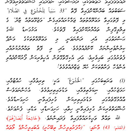
ދެއްވަވާފައިވާ ޚުޠުބާތަކާއި، ދަރުސްތަކާއި، ނަމާދުގައި ޚޫޝޫޢަތްތެރިވެވޭނެ
ސަބަބުތައް ބަޔާންކޮށްފައިވާ ފޮތް “33 سَبَباً لِلْخُشُوْعِ فِي الصَّلَاةِ”
މި ފޮތުގައިވާ މަޢުލޫމާތުތައް ޖަމާކުރައްވައިގެން “މަޖުމޫޢަތުއް ޒާދު” ގެ
ޢިލްމީގޮފިން ތައްޔާރުކޮށްފައިވާ ފޮތެކެވެ. އަޅުގަނޑު ﷲގެ
ޙަޟްރަތުގައި އެދި ދަންނަވަނީ މި މަޢުލޫމާތުތަކުގެ މަންފާ
ކިޔުންތެރިންނަށް ކޮށްދެއްވުމެވެ. އަދި މި ފޮތް ތައްޔާރުކުރުމާއި
ފެތުރުމުގައި ބައިވެރިވެ، އަދި އެކިގޮތްގޮތުން އެހީތެރިކަން ފޯރުކޮށްދެއްވި
އެންމެހާ ފަރާތްތަކަށް ހެޔޮ ޖަޒާދެއްވުމެވެ!
(1) ޢަރަބިބަހުގައި “الْخُشُوْعُ” އަކީ: ތިރިވުމާއި، ހުއްޓުމާއި،
ހަމަޖެހުމާއި، ނިކަމެތިވުމާއި، މަޑުމައިތިރިވުމެވެ. އެހެންނަމަވެސް،
ޢާއްމުގޮތެއްގައި މަޑުމައިތިރިކަން ގުޅިފައިވާނީ ހަށިގަނޑާއެވެ.
ޚުޝޫޢަތްތެރިކަން ގުޅިފައިވާނީ ހިތާއި، ހަށިގަނޑާއި، އަޑާއި، ފެނުމަށެވެ.
ﷲ ތަޢާލާ ވަޙީކުރައްވާފައިވާ ފަދައިންނެވެ.
﴿خَاشِعَةً أَبْصَارُهُمْ﴾
(القلم: 43) މާނައީ: “(ކާފަރުވިމީހުން ތިބޭހުށީ) އެބައިމީހުންގެ ލޯތައް