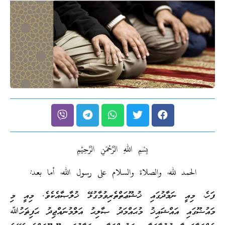
بِسْمِ اللهِ الرَّحْمَنِ الرَّحِيْمِ
الحمد لله، والصلاة والسلام على رسول الله، أما بعد:
ފަހެ، މިއީ ނަމާދުގައި ޚުޝޫޢަތްތެރިވުމާގުޅޭ ޚުލާޞާއެކެވެ. މިއީ މި
މައުޟޫގައި އައްޝައިޚު މުޙައްމަދު ޞާލިޙު އަލްމުނައްޖިދު ޙަފިޡަހުﷲ