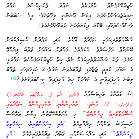
ހާޒިރުކޮށްގެންވާ ޙާލުގައެވެ. ނަމާދު ފެށުނީއްސުރެ ނަމާދު
ނިމިއްޖެއުމަށްދާންދެން މިކަން އޮންނާނީ މިގޮތަށެވެ. މީގެ ސަބަބުން
ވަސްވާސްތަކާއި، ބޭކާރު ފިކުރުތަކުން ދުރުކޮށްދޭނެއެވެ.
ޚުޝޫޢަތްތެރިކަމަކީ ނަމާދުގެ ރޫޙެވެ. އަދި ނަމާދުން ޙާޞިލުކުރަން
ބޭނުންވާ މަޤްޞަދެވެ. އެކަމެއްގެ މައްޗަށް އަޅާއަށް ޘަވާބު ލިޔުއްވޭ
ކަމެވެ. ފަހެ، ޚުޝޫޢަތްތެރިކަމެއް ނެތް، ހިތް ހާޒިރުކުރުމެއްނެތް ނަމާދަކީ؛
އެ ނަމާދު ކުރީތީ ޖަޒާދެވި ޘަވާބުދެވުނު ނަމަވެސް، ޙަޤީޤަތުގައި ޘަވާބު
)
[8]
(
ލިބުން ގުޅިފައިވާނީ އެ ނަމާދަކާ ހިތް ގުޅިފައިވާ ނިސްބަތަކަށެވެ.
ﷲ ތަޢާލާގެ ވަޙީބަސްފުޅު
﴿الَّذِينَ هُمْ فِي صَلَاتِهِمْ خَاشِعُونَ﴾
(المؤمنون: 2) މާނައީ: “މުއުމިނުންނީ، އެބައިމީހުންގެ ނަމާދުގައި
ޚުޝޫޢަތްތެރިވާ މީހުންނެވެ.”
މި އާޔަތާބެހޭގޮތުން އިބްނު ޢައްބާސް
ރަޟިޔަﷲ ޢަންހުމާ ވިދާޅުވިއެވެ.
“އެއީ ކިޔަމަންތެރިވެ، ނިކަމެތިވާ
މީހުންނެވެ.”
އަދި އަލްޙަސަންއާއި ޤަތާދާ ވިދާޅުވެފައިވެއެވެ.
“އެއީ