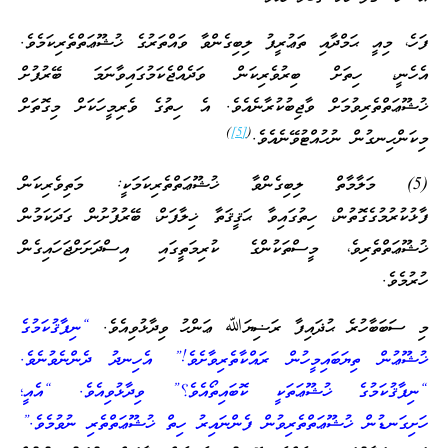
ފަހެ، މިއީ ޙަމްދާއި ތަޢުރީފު ލިބިގެންވާ ވައްތަރުގެ ޚުޝޫޢަތްތެރިކަމެވެ.
އެހެނީ، ހިތަށް ބިރުވެރިކަން ވަދެއްޖެކަމުގައިވާނަމަ ބޭރުފުށް
ޚުޝޫޢަތްތެރިވުމަށް ވާޖިބުކުރާނެއެވެ. އެ ހިތުގެ ވެރިމީހަކަށް މިގޮތަށް
)
[5]
(
މިކަންހިނގުން ނުހުއްޓުވޭނެއެވެ.
(5) މަލާމާތް ލިބިގެންވާ ޚުޝޫޢަތްތެރިކަމަކީ: މަތިވެރިކަން
ފާޅުކުރުމުގެގޮތުން، ހިތުގައިވާ ޙަޤީޤަތާ ޚިލާފަށް، ބޭރުފުށުން ގަދަކަމުން
ޚުޝޫޢަތްތެރިވެ، މީސްތަކުންގެ ކުރިމަތީގައި އިސްދަށަށްޖަހައިގެން
ހުރުމެވެ.
މި ސަބަބާހުރެ ޙުޛައިފާ ރަޟިޔަﷲ ޢަންހު ވިދާޅުވިއެވެ.
“ނިފާޤުކަމުގެ
ޚުޝޫޢުން ތިޔަބައިމީހުން ރައްކާތެރިވާށެވެ!” އެހިނދު ދެންނެވުނެވެ.
“ނިފާޤުކަމުގެ ޚުޝޫޢަތަކީ ކޮބައިތޯއެވެ؟” ވިދާޅުވިއެވެ. “އެއީ؛
ހަށިގަނޑުން ޚުޝޫޢަތްތެރިވުން ފެންނައިރު ހިތް ޚުޝޫޢަތްތެރި ނުވުމެވެ.”