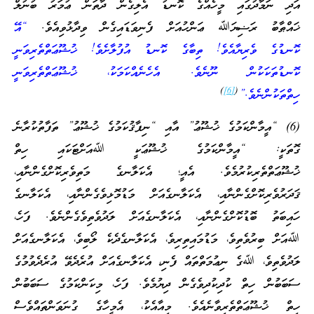
އަދި ނަމާދުގައި މީހެއްގެ ކޮނޑު އެލިގެން ދާތަން ޢުމަރު ބުނުލް
ޚައްޠާބު ރަޟިޔަﷲ ޢަންހުއަށް ފެނިވަޑައިގެން ވިދާޅުވިއެވެ.
“އޭ
ކޮނޑުގެ ވެރިޔާއެވެ! ތިބާގެ ކޮނޑު އުފުލާށެވެ! ޚުޝޫޢަތްތެރިވަނީ
ކޮނޑުތަކަކުން ނޫނެވެ. އެހެނެއްކަމަކު، ޚުޝޫޢަތްތެރިވަނީ
)
[6]
(
ހިތްތަކުންނެވެ.”
(6) “އީމާންކަމުގެ ޚުޝޫޢު” އާއި “ނިފާޤުކަމުގެ ޚުޝޫޢު” ތަފާތުކުރާނެ
ގޮތަކީ: “އީމާންކަމުގެ ޚުޝޫޢަކީ ﷲއަށްޓަކައި ހިތް
ޚުޝޫޢަތްތެރިކުރުމެވެ. އެއީ؛ އެކަލާނގެ މަތިވެރިކޮށްގެންނާއި،
ޤަދަރުވެރިކޮށްގެންނާއި، އެކަލާނގެއަށް މަޑުމޮޅިވެގެންނާއި، އެކަލާނގެ
ހައިބަތު ބޮޑުކޮށްގެންނާއި، އެކަލާނގެއަށް ލަދުވެތިވެގެންނެވެ. ފަހެ،
ﷲއަށް ބިރުވެތިވެ، މަޑުމައިތިރިވެ، އެކަލާނގެދެކެ ލޯބިވެ، އެކަލާނގެއަށް
ލަދުވެތިވެ، ﷲގެ ނިޢުމަތްތައް ފެނި، އެކަލާނގެއަށް އުރެދެވޭ އުރެދެވުމުގެ
ސަބަބުން ހިތް ކުދިކުދިވެގެން ދިޔުމެވެ. ފަހެ، މިކަންކަމުގެ ސަބަބުން
ހިތް ޚުޝޫޢަތްތެރިވާނެއެވެ. މިއާއެކު، އެމީހާގެ ގުނަވަންތައްވެސް