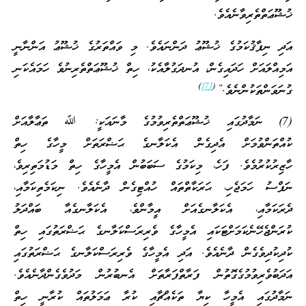
ޚުޝޫޢަތްތެރިވާނެއެވެ.
އަދި ނިފާޤުކަމުގެ ޚުޝޫޢު ދަންނައެވެ. މި ވައްތަރުގެ ޚުޝޫޢު އަންނާނީ
އަމިއްލައަށް ހަދައިގެން، އުނދަގުލާއެކު، ހިތް ޚުޝޫޢަތްތެރިނުވެ ހަމައެކަނި
)
[7]
(
ގުނަވަންތަކުންނެވެ.”
(7) ނަމާދުގައި ޚުޝޫޢަތްތެރިވުމުގެ މާނައަކީ: ﷲ ތަޢާލާއަށް
ކުއްތަންވުމަށް އެދިގެން އެކަލާނގެ ޙަޟްރަތަށް މީހާގެ ހިތް
ހާޒިރުކުރުމެވެ. ފަހެ، މިކަމުގެ ސަބަބުން އެމީހާގެ ހިތް މަޑުމަތިރިވެ،
ނަފްސު ހަމަޖެހި، ޙަރަކާތްތައް ހުއްޓިގެން ދާނެއެވެ. ނިކަމެތިކަމާއި،
ދެރަކަމާއި، އެކަލާނގެއަށް އީމާންވެ، އެކަލާނގެއާ ބައްދަލު
ކުރަންޖެހޭނެކަމަށްޓަކައި އެމީހާގެ ވެރިރަސްކަލާނގެ ޙަޟްރަތުގައި ހިތް
ކުދިކުދިވެގެން ދާނެއެވެ. އަދި އެމީހާގެ ވެރިރަސްކަލާނގެ ޙަޟްރަތުގައި
އަދަބުވެރިވުމުގެގޮތުން ފަރާތްފަރާތަށް އެނބުރުން މަދުވެގެންދާނެއެވެ.
ނަމާދުގައި އެމީހާ ކިޔާ ތަކެއްޗާއި ކުރާ ޢަމަލުތައް ކުރާނީ ހިތް