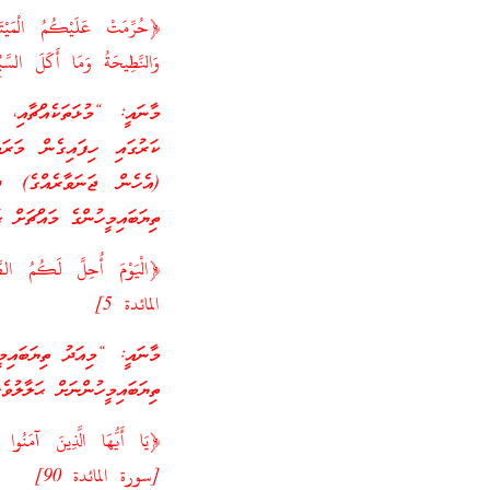
﴿حُرِّمَتْ عَلَيْكُمُ الْمَيْتَةُ و
وَالنَّطِيحَةُ وَمَا أَكَلَ السّ
މާނައީ: “މުޅަތަކެއްޗާއި،
ކަރުގައި ހިފައިގެން މަރައ
(އެހެން ޖަނަވާރެއްގެ) ދަ
ތިޔަބައިމީހުންގެ މައްޗަށް ޙަ
﴿الْيَوْمَ أُحِلَّ لَكُمُ الطّ
المائدة 5]
މާނައީ: “މިއަދު ތިޔަބައިމ
ތިޔަބައިމީހުންނަށް ޙަލާލުވެ
﴿يَا أَيُّهَا الَّذِينَ آمَنُوا 
[سورة المائدة 90]