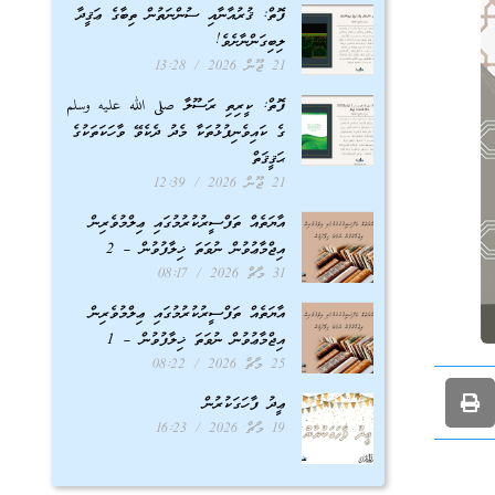
ފޮތް: ޤުރުއާނާއި ސުންނަތުން ތިބާގެ ޢަޤީދާ
ލިބިގަންނާށެވެ!
21 ޖޫން 2026
13:28
ފޮތް: ކީރިތި ރަސޫލާ صلى الله عليه وسلم
ގެ ކައިވެނިފުޅުތަކާ މެދު ދެކެވޭ ވާހަކަތަކުގެ
ޙަޤީޤަތް
21 ޖޫން 2026
12:39
އާޔަތެއް ތަފްސީރުކުރުމުގައި ޢިލްމުވެރިން
އިޖްމާޢުވުން ނުވަތަ ޚިލާފުވުން – 2
31 މާޗް 2026
08:17
އާޔަތެއް ތަފްސީރުކުރުމުގައި ޢިލްމުވެރިން
އިޖްމާޢުވުން ނުވަތަ ޚިލާފުވުން – 1
25 މާޗް 2026
08:22
ޢީދު ފާހަގަކުރުން
19 މާޗް 2026
16:23