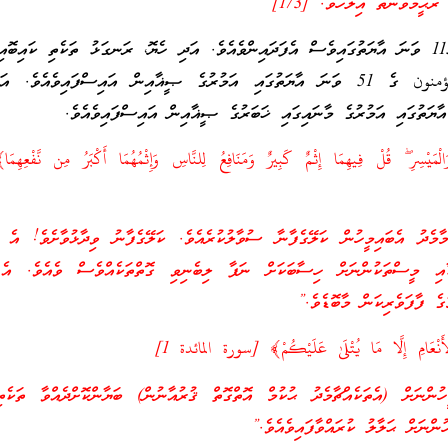
ޙީމްވަންތަ އިލާހެވެ. [173]”
އަދި سورة النحل ގެ 115 ވަނަ އާޔަތުގައިވެސް އެފަދައިންވެއެވެ. އަދި ހެޔޮ، ރަނގަޅު ތަކެތި ކައިބޮ
އަމުރުކުރައްވާ، سورة المؤمنون ގެ 51 ވަނަ އާޔަތުގައި އަމުރުގެ ޞީޣާއިން އައިސްފައިވެއެވ
لْمَيْسِرِ ۖ قُلْ فِيهِمَا إِثْمٌ كَبِيرٌ وَمَنَافِعُ لِلنَّاسِ وَإِثْمُهُمَا أَكْبَرُ مِن نَّفْعِ
ާމެދު އެބައިމީހުން ކަލޭގެފާނާ ސުވާލުކުރެއެވެ. ކަލޭގެފާނު ވިދާޅުވާށެވެ! އެ ދ
ަކާއި މީސްތަކުންނަށް ހިސާބަކަށް ނަފާ ލިބެނިވި ގޮތްތަކެއްވެސް ވެއެވެ. އެ 
ގެ ފާފަވެރިކަން މާބޮޑެވެ.”
َنْعَامِ إِلَّا مَا يُتْلَىٰ عَلَيْكُمْ﴾ [سورة المائدة 1]
ުންނަށް (އެތަކެއްޗާމެދު ޙުކުމް އޮތްގޮތް ޤުރުއާނުން) ބަޔާންކޮށްދެއްވާ ތަކެތ
ުންނަށް ޙަލާލު ކުރައްވާފައިވެއެވެ.”