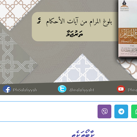
ކާބޯތަކެތި