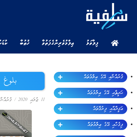
ފިލާވަޅު
ޢިލްމުވެރިންގެ ފަތުވާ
ޚުޠުބާ
ކުޑަކ
ޤުރުއާނާއި އޭގެ ޢިލްމުތައް
بلوغ ال
ޙަދީޘާއި އޭގެ ޢިލްމުތައް
11 ޖުލައި 2020
/
ޤުރުއާނާ
ޢަޤީދާއާއި ފިރުޤާތައް
ފިޤުހާއި އޭގެ ޢިލްމުތައް