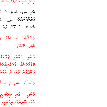
ގިނަގިނައިން ފާފަފުއްސަވާ ރަ
الأعراف ގެ 157 ވަނަ އާޔަތުގައި އަމުރުގެ މާނައިގައި ޚަބަރުގެ ޞީޣާއިން އައިސްފައިވެއެވެ.
﴿يَسْأَلُونَكَ عَنِ الْخَمْرِ وَا
البقرة 219]
މާނައީ: “ރާއާއި ޖުވާކުޅުމ
ބޮޑުވެގެންވާ ފާފަވެރިވުމ
މަންފާއަށް ވުރެ، އެ ދެކަމު
﴿أُحِلَّتْ لَكُم بَهِيمَةُ الْأ
މާނައީ: “އަދި ތިޔަބައިމީހ
ނަޢަމްސޫފިތައް، ތިޔަބައިމީހ