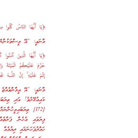
﴿يَا أَيُّهَا النَّاسُ كُلُوا م
މާނައީ: “އޭ މީސްތަކުންނޭވ
حَرَّمَ عَلَيْكُمُ الْمَيْتَةَ وَا
إِثْمَ عَلَيْهِ ۚ إِنَّ اللَّـهَ غَفُورٌ رَّحِيمٌ [٣
މާނައީ: “އޭ އީމާންވެއްޖެ 
ކައިއުޅޭށެވެ! އަދި ތިޔަބަ
[172] ތިޔަބައިމީހުން
ފިޔަވައި އެހެން ފަރާތެއް
ހައްދުފަހަނަޅައި ދިޔުމެއް