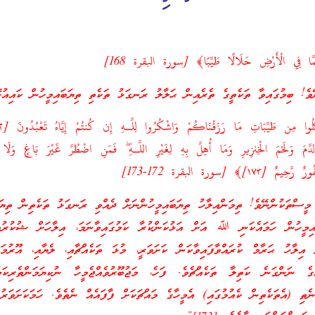
ِمَّا فِي الْأَرْضِ حَلَالًا طَيِّبًا﴾ [سورة البقرة 168]
ެ! ބިމުގައިވާ ތަކެތީގެ ތެރެއިން ޙަލާލު ރަނގަޅު ތަކެތި ތިޔަބައިމީހުން ކައިއުޅ
لدَّمَ وَلَحْمَ الْخِنزِيرِ وَمَا أُهِلَّ بِهِ لِغَيْرِ اللَّـهِ ۖ فَمَنِ اضْطُرَّ غَيْرَ بَاغٍ وَلَا
١٧]﴾ [سورة البقرة 172-173]
މީސްތަކުންނޭވެ! ތިމަންއިލާހު ތިޔަބައިމީހުންނަށް ދެއްވި ރަނގަޅު ތަކެތިން ތިޔަބ
އިމީހުން ހަމައެކަނި ﷲ އަށް އަޅުކަންކުރާ ކަމުގައިވާނަމަ، އިލާހަށް ޝުކުރުވެ
ނަށް އިލާހު ޙަރާމް ކުރައްވާފައިވާކަން ކަށަވަރީ، މުޅަ ތަކެއްޗާއި، ލެޔާއި، އޫރު
ގެ ނަންގަނެ ކަތިލާ ތަކެއްޗެވެ. ފަހެ، މަޖުބޫރުވެއްޖެމީހާ ނުކިޔަމަންތެރިކަމ
 ނެތި (އެތަކެތިން ކެއުމުގައި) އެމީހާގެ މައްޗަކަށް ފާފައެއް ނެތެވެ. ހަމަކަށަވަ