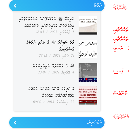
ޚުޠުބާ
مُتَرَدِّيَةُ
ނަބިއްޔާ ﷺ އެކަލޭގެފާނުގެ އުންމަތަށްޓަކައި
ބިރުފުޅުގެން ވަޑައިގެންނެވި ކަންތައްތައް
ެއްޗާއި،
5 ފެބްރުއަރީ 2023
18:45
ކެއްޗާއި،
މާތް ނަބިއްޔާ ﷺ ގެ ވަދާޢީ ޚުތުބާގެ
 ތަކެތި،
އުސްއަލިތައް
21 ޖުލައި 2021
23:12
ﷲ ގެ ގެކޮޅުތައް މަތިވެރިކުރުން
ُمْ﴾ [سورة
4 އޭޕްރިލް 2021
23:07
މުސްލިކަމު އޭނާގެ އަޚުންގެ މައްޗަށް
 ކާނާވެސް
އަދާކޮށްދޭންޖެހޭ ޙައްޤުތައް
22 ޑިސެމްބަރު 2018
00:00
جْتَنِبُوهُ﴾
ކުޑަކުދިން