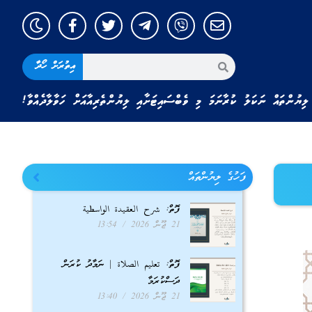
އިތުރަށް ހޯދާ
ލިޔުންތައް ނަކަލު ކުރާނަމަ މި ވެބްސައިޓަށާއި ލިޔުންތެރިއާއަށް ހަވާލާދެއްވާ!
ފަހުގެ ލިޔުންތައް
ފޮތް: شرح العقيدة الواسطية
21 ޖޫން 2026
13:54
ފޮތް: تعليم الصلاة | ނަމާދު ކުރަން
ދަސްކުރަމާ
21 ޖޫން 2026
13:40