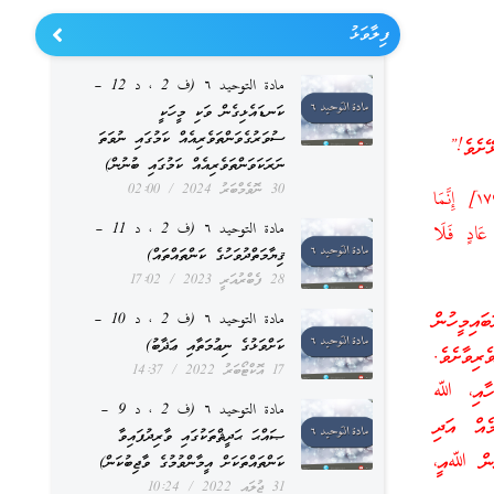
ފިލާވަޅު
مادة التوحيد ٦ (ف 2 ، د 12 –
ކަނޑައެޅިގެން ވަކި މީހަކީ
ސުވަރުގެވަންތަވެރިއެއް ކަމުގައި ނުވަތަ
ޭށެވެ!”
ނަރަކަވަންތަވެރިއެއް ކަމުގައި ބުނުން)
30 ނޮވެމްބަރު 2024
02:00
﴿يَا أَيُّهَا الَّذِينَ آمَنُوا كُلُوا مِن طَيِّبَاتِ مَا رَزَقْنَاكُمْ وَاشْكُرُوا لِلَّـهِ إِن كُنتُمْ إِيَّاهُ تَعْبُدُونَ [١٧٢] إِنَّمَا
مادة التوحيد ٦ (ف 2 ، د 11 –
 عَادٍ فَلَا
ޤިޔާމަތްދުވަހުގެ ކަންތައްތައް)
28 ފެބްރުއަރީ 2023
17:02
ައިމީހުން
مادة التوحيد ٦ (ف 2 ، د 10 –
ކަށްވަޅުގެ ނިޢުމަތާއި ޢަޛާބު)
ރިވާށެވެ.
17 އޮކްޓޯބަރު 2022
14:37
މަހާއި، ﷲ
مادة التوحيد ٦ (ف 2 ، د 9 –
ެއް އަދި
ޞައްޙަ ޙަދީޘްތަކުގައި ވާރިދުފައިވާ
ރުން ﷲއީ،
ކަންތައްތަކަށް އީމާންވުމުގެ ވާޖިބުކަން)
31 ޖުލައި 2022
10:24