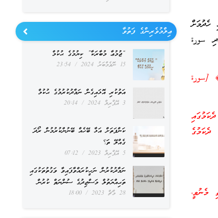
އި ހެދުމަށް
ޢިލްމުވެރިންގެ ފަތުވާ
ެ. އަދި سورة
“ޖުމުޢާ މުބާރަކާ” ކިޔުމުގެ ޙުކުމް
15 ނޮވެމްބަރު 2024
23:54
هِمَا﴾ [سورة
އަތުކުރި އޮޅައިގެން ނަމާދުކުރުމުގެ ޙުކުމް
3 އޭޕްރިލް 2024
20:14
ެކަމުގައި
ދެކަމުގެ
ކަންފަތަށް އަޅާ ބޭހެއް ބޭނުންކުރުމުން ރޯދަ
ގެއްލޭ ތަ؟
5 އޭޕްރިލް 2023
07:12
ނަމާދުކުރުން ނަހީކުރައްވާފައިވާ ވަގުތުތަކުގައި
ތަޙިއްޔަތުލް މަސްޖިދުގެ ސުންނަތް ކުރުން
ި މެނުވީ،
28 މާޗް 2023
18:00