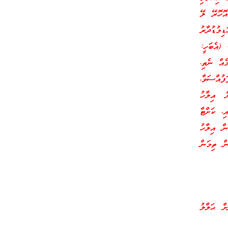
އޮހޮރޭ ލޭ
މުޑުދާރު
 (އެބަހީ:
ެއް ނެތި،
ފުއްސަވާ،
ަން އިލާހު
ި، ކަށްޓާ
ން އިލާހު
ން ތިމަން
ށް ޙަލާލު