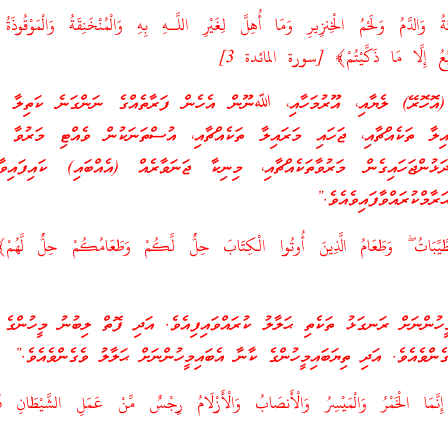
َالدَّمُ وَلَحْمُ الْخِنزِيرِ وَمَا أُهِلَّ لِغَيْرِ اللَّـهِ بِهِ وَالْمُنْخَنِقَةُ وَالْمَوْقُوذَةُ وَالْ
َبُعُ إِلَّا مَا ذَكَّيْتُمْ﴾ [سورة المائدة 3]
 (އޮހޮރޭ) ލެޔާއި، އޫރުމަހާއި، ﷲނޫން އެހެން ފަރާތެއްގެ ނަންގަނެ ކަތިލާ ތަކ
ިލާ ތަކެއްޗާއި، ޖަހައި މަރައިލާ ތަކެއްޗާއި، އުސްތަނަކުން ވެއްޓި މަރުވާ ތަ
ޅުންޖަހައިގެން މަރުވާތަކެއްޗާއި، މިނިކާ ޖަނަވާރެއް (އެއްބައި) ކައިފައިވާ
ރާމްކުރައްވާފައިވެއެވެ.”
َيِّبَاتُ ۖ وَطَعَامُ الَّذِينَ أُوتُوا الْكِتَابَ حِلٌّ لَّكُمْ وَطَعَامُكُمْ حِلٌّ لَّه
ީހުންނަށް ރަނގަޅު ތަކެތި ޙަލާލު ކުރައްވައިފިއެވެ. އަދި ފޮތް ލިބުނު މީހުންގެ
ގެންވެއެވެ. އަދި ތިޔަބައިމީހުންގެ ކާނާ އެބައިމީހުންނަށް ޙަލާލު ވެގެންވެއެވެ.”
إِنَّمَا الْخَمْرُ وَالْمَيْسِرُ وَالْأَنصَابُ وَالْأَزْلَامُ رِجْسٌ مِّنْ عَمَلِ الشَّيْطَانِ فَا