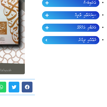
ޢަރަބިބަސް
ސިޔަރަތާއި ތާރީޚް
އަދަބާއި އަޚްލާޤު
ދުޢާއާއި ޛިކުރު