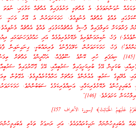
ވަޑައެއް ނުގަންނަވަމެވެ. އެ އެއްޗަކީ މަރުވެފައިވާ އެއްޗެއް ކަމުގައި، ނުވަތަ 
ްކަމުގައި ވެއްޖެ އެއްޗެއް މެނުވީއެވެ. ހަމަކަށަވަރުން އެ އޫރު މަހަކީ، ހަޑި
 ފަރާތަކަށް ކަތިލާފައިވާ ފާސިޤު އެއްޗެއްކަމުގައި ވެއްޖެ އެއްޗެއް މެނުވީއެވެ.
ންވެއެވެ.) ފަހެ، ނުކިޔަމަންތެރިވެ ދެކޮޅުވެރިވުމެއް އަދި ހައްދުފަހަނައަޅައި ދިޔުމ
ނާށެވެ!) ފަހެ، ހަމަކަށަވަރުން، ކަލޭގެފާނުގެ ވެރިރައްބަކީ، ގިނަގިނައިން ފާފަ
ރަޙީމުވަންތަ އިލާހެވެ. [145] ނިޔަފަތި ހުރި ކޮންމެ ސޫތްޕެއް، ޔަހޫދީންގެ މައްޗަށް ތިމ
ެރިއާއި، ބަކަރީން އޭގެ ބުރިކަށީގައިވާ ސަރުބީއާއި، އޭގެ ގޮހޮރުގައިވާ ސަރުބީއާއ
ައި، އެދޭތީގެ ސަރުބީ، އެއުރެންގެ މައްޗަށް ޙަރާމްކުރެއްވީމެވެ. އެގޮތުން، ތިމަ
ީ، އެބައިމީހުންގެ ދެކޮޅުވެރިކަމާއި، އަނިޔާވެރިކަމުގެ ސަބަބުންނެވެ. ހަމަކަށަވަރު
ާހުކަން ކަށަވަރެވެ. [146]”
َيُحَرِّمُ عَلَيْهِمُ الْخَبَائِثَ﴾ [سورة الأعراف 157]
ައް އެބައިމީހުންނަށް ނަހީކުރައްވައެވެ. އަދި ރަނގަޅު ތަކެތި އެބައިމީހުންނަ