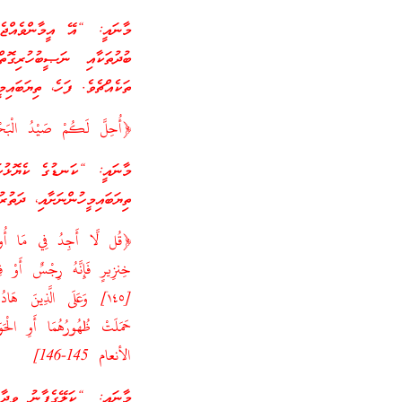
މާނައީ: “އޭ އީމާންވެއްޖެ 
ބުދުތަކާއި ނަޞީބުހުރިގޮ
ތަކެއްޗެވެ. ފަހެ، ތިޔަބައިމ
﴿أُحِلَّ لَكُمْ صَيْدُ الْبَحْر
މާނައީ: “ކަނޑުގެ ކެޔޮޅުކަނ
ތިޔަބައިމީހުންނަށާއި، ދަތުރ
﴿قُل لَّا أَجِدُ فِي مَا أُوحِيَ
خِنزِيرٍ فَإِنَّهُ رِجْسٌ أَوْ فِ
[١٤٥] وَعَلَى الَّذِينَ هَا
الأنعام 145-146]
މާނައީ: “ކަލޭގެފާނު ވިދާޅ