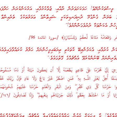
މީސްތަކުންނޭވެ! ހަމަކަށަވަރުން ރާއާއި، ޖުވާކުޅުމާއި، އަޅުކަންކުރަން ހަދާފަ
ތް ބަލަން ގެންގުޅޭ ދުނިދަނޑިތަކަކީ ޝައިޠާނާގެ ޢަމަލުތަކުގެ ތެރެއިންވާ 
ީހުން އެކަންތަކާ ދުރުވެގަންނާށެވެ!”
ِ وَطَعَامُهُ مَتَاعًا لَّكُمْ وَلِلسَّيَّارَةِ﴾ [سورة المائدة 96]
ް ކުރުމާއި، އެކަމުންލިބޭ ކާތަކެތި ތިޔަބައިމީހުންނަށް ޙަލާލު ކުރައްވާފައިވެއެވ
ުވެރިންނަށް ބޭނުންކުރެވޭ އެއްޗެއްގެ ގޮތުގައެވެ.”
 إِلَيَّ مُحَرَّمًا عَلَىٰ طَاعِمٍ يَطْعَمُهُ إِلَّا أَن يَكُونَ مَيْتَةً أَوْ دَمًا مَّسْفُوحًا 
سْقًا أُهِلَّ لِغَيْرِ اللَّـهِ بِهِ ۚ فَمَنِ اضْطُرَّ غَيْرَ بَاغٍ وَلَا عَادٍ فَإِنَّ رَبَّكَ غَفُ
دُوا حَرَّمْنَا كُلَّ ذِي ظُفُرٍ ۖ وَمِنَ الْبَقَرِ وَالْغَنَمِ حَرَّمْنَا عَلَيْهِمْ شُحُومَهُمَ
حَمَلَتْ ظُهُورُهُمَا أ
ުވާށެވެ! ކާ މީހަކަށް ކެއުން ޙަރާމްކުރައްވާފައިވާ އެއްޗެއް، ތިމަންކަލޭގެފާނަށް