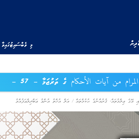
ުދިން
މި ވެބްސައިޓުގައިވާ 
مرام من آيات الأحكام ގެ ތަރުޖަމާ – 57 –
އި އޭގެ ޢިލްމުތައް
,
ޤުރުއާނުގެ ޙުކުމްތައް
/
އަލް އުޚްތު އުންމު ޢަބްދިލްޢަފުއްވު