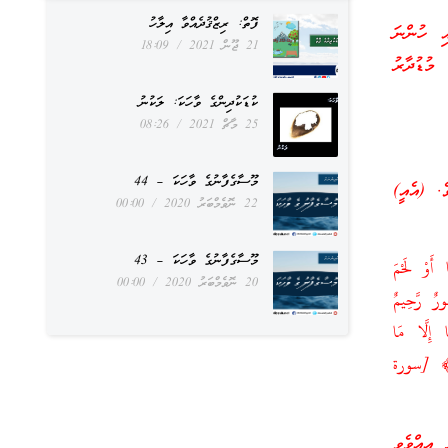
ފޮތް: ރިޒްޤުދެއްވާ އިލާހު
އި ހުންނަ
21 ޖޫން 2021
18:09
މުޑުދާރު
ކުޑަކުދިންގެ ވާހަކަ: ލަކުނު
25 މާޗް 2021
08:26
މޫސާގެފާނުގެ ވާހަކަ – 44
ެ. (އެއީ)
22 ނޮވެމްބަރު 2020
00:00
މޫސާގެފާނުގެ ވާހަކަ – 43
أَوْ لَحْمَ
20 ނޮވެމްބަރު 2020
00:00
ورٌ رَّحِيمٌ
ا إِلَّا مَا
َوِ الْحَوَايَا أَوْ مَا اخْتَلَطَ بِعَظْمٍ ۚ ذَٰلِكَ جَزَيْنَاهُم بِبَغْيِهِمْ ۖ وَإِنَّا لَصَادِقُونَ [١٤٦]﴾ [سورة
 އިއްވެވި