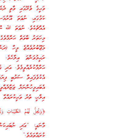
ވަޙީގެ ތެރޭގައި ވާތީ ދެކެ
ކަމުގައި، ނުވަތަ އޫރުމަސ
އެއްޗެކެވެ. ނުވަތަ ﷲ ނޫން
މިހަތަރު ބާވަތް ޙަރާމްވެގެ
މަޖޫބުރުވެއްޖެ މީހާ (ދަން
ޙަރާމްކުރެއްވީމެވެ. އަދި ގ
އެކުވެފައިވާ ސަރުބީ ފިޔަވ
އެބައިމީހުންނަށް ޖަޒާދެއްވ
އިލާހީ، ތެދު ވަޙީކުރައްވާ އިލ
﴿وَيُحِلُّ لَهُمُ الطَّيِّبَاتِ و
މާނައީ: “އަދި ނުބައިކަންތ
ކުރައްވައެވެ.”