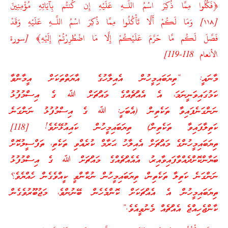
﴿فَكُلُوا مِمَّا ذُكِرَ اسْمُ اللَّـهِ عَلَيْهِ إِن كُنتُم بِآيَاتِهِ مُؤْمِنِينَ
[١١٨] وَمَا لَكُمْ أَلَّا تَأْكُلُوا مِمَّا ذُكِرَ اسْمُ اللَّـهِ عَلَيْهِ وَقَدْ
فَصَّلَ لَكُم مَّا حَرَّمَ عَلَيْكُمْ إِلَّا مَا اضْطُرِرْتُمْ إِلَيْهِ﴾ [سورة
الأنعام 118-119]
މާނައީ: “ތިޔަބައިމީހުން އެއިލާހުގެ އާޔަތްތަކަށް އީމާންވާ
ކަމުގައިވަނީނަމަ، އެ އެއްޗެއްގެ މައްޗަށް ﷲ ގެ އިސްމުފުޅު
ނަންގަނެފައިވާ ތަކެތިން (އެބަހީ: ﷲ ގެ އިސްމުފުޅު ނަންގަނެ
ކަތިލާފައިވާ ތަކެތިން) ތިޔަބައިމީހުން ކައިއުޅޭށެވެ! [118]
ތިޔަބައިމީހުންގެ މައްޗަށް އެއިލާހު ޙަރާމް ކުރެއްވި ތަކެތި، ތަފްސީލުކޮށް
ބަޔާންކޮށްދެއްވާފައިވާއިރު، އެއެއްޗެއްގެ މައްޗަށް ﷲ ގެ އިސްމުފުޅު
ނަންގަނެ ކަތިލާ ތަކެތިން، ތިޔަބައިމީހުން ނުކާންވީ ކީއްވެގެން ހެއްޔެވެ؟
ތިޔަބައިމީހުން އެ އެއްޗަކަށް ކޮންމެހެން ބޭނުންވެ، މަޖުބޫރުވެގެން
ކާންޖެހިއްޖެ އެއްޗެއް މެނުވީއެވެ.”