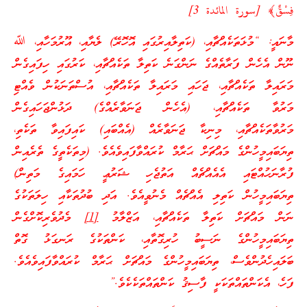
فِسْقٌ﴾ [سورة المائدة 3]
މާނައީ: “މުޅަތަކެއްޗާއި، (ކަތިލާއިރުގައި އޮހޮރޭ) ލެޔާއި، އޫރުމަހާއި، ﷲ
ނޫން އެހެން ފަރާތެއްގެ ނަންގަނެ ކަތިލާ ތަކެއްޗާއި، ކަރުގައި ހިފައިގެން
މަރައިލާ ތަކެއްޗާއި، ޖަހައި މަރައިލާ ތަކެއްޗާއި، އުސްތަނަކުން ވެއްޓި
މަރުވާ ތަކެއްޗާއި، (އެހެން ޖަނަވާރެއްގެ) ދަޅުންޖަހައިގެން
މަރުވާތަކެއްޗާއި، މިނިކާ ޖަނަވާރެއް (އެއްބައި) ކައިފައިވާ ތަކެތި،
ތިޔަބައިމީހުންގެ މައްޗަށް ޙަރާމް ކުރައްވާފައިވެއެވެ. (މިތަކެތީގެ ތެރެއިން
ފުރާނަހުއްޓައި އެއެއްޗެއް އަތުޖެހި ޝަރުޢީ ހަމައިގެ މަތިން)
ތިޔަބައިމީހުން ކަތިލި އެއްޗެއް މެނުވީއެވެ. އަދި ބުދުތަކާއި ހިލަތަކުގެ
ނަން މައްޗަށް ކަތިލާ ތަކެއްޗާއި، އަޒްލާމު
[1]
މެދުވެރިކޮށްގެން
ތިޔަބައިމީހުންގެ ނަސީބު ހުރިގޮތާއި، ކަންތަކުގެ ރަނގަޅު ގޮތް
ބަލައިހެދުންވެސް، ތިޔަބައިމީހުންގެ މައްޗަށް ޙަރާމް ކުރައްވާފައިވެއެވެ.
ފަހެ، އެކަންތައްތަކަކީ ފާސިޤު ކަންތައްތަކެކެވެ.”