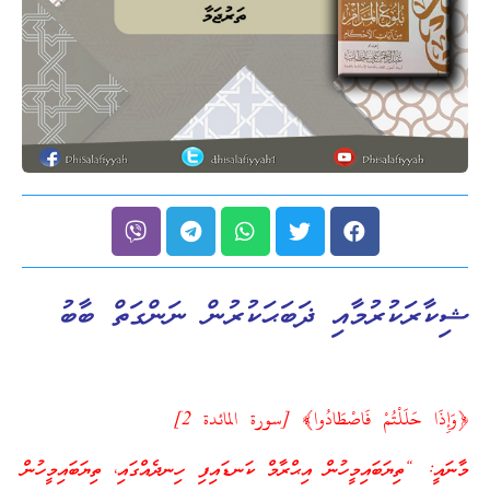
ޝިކާރަކުރުމާއި ޛަބަޙަކުރުން ނަންގަތް ބާބު
﴿وَإِذَا حَلَلْتُمْ فَاصْطَادُوا﴾ [سورة المائدة 2]
މާނައީ: “ތިޔަބައިމީހުން އިޙްރާމް ކަނޑައިފި ހިނދެއްގައި، ތިޔަބައިމީހުން