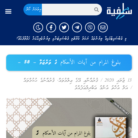
އިތުރަށް ހޯދާ
މި ވެބްސައިޓުގައިވާ ލިޔުންތައް ނަކަލު ކުރާނަމަ މި ވެބްސައިޓަށާއި ލިޔުންތެރިއާއަށް ހަވާލާދެއްވާ!
بلوغ المرام من آيات الأحكام ގެ ތަރުޖަމާ – 58 –
13 ޖުލައި 2020
/
ޤުރުއާނާއި އޭގެ ޢިލްމުތައް
,
ޤުރުއާނުގެ ޙުކުމްތައް
/
އަލް އުޚްތު އުންމު ޢަބްދިލްޢަފުއްވު