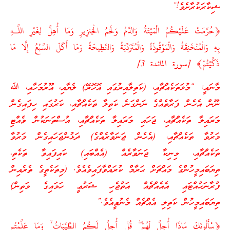
ޝިކާރަކުރާށެވެ!”
﴿حُرِّمَتْ عَلَيْكُمُ الْمَيْتَةُ وَالدَّمُ وَلَحْمُ الْخِنزِيرِ وَمَا أُهِلَّ لِغَيْرِ اللَّـهِ
بِهِ وَالْمُنْخَنِقَةُ وَالْمَوْقُوذَةُ وَالْمُتَرَدِّيَةُ وَالنَّطِيحَةُ وَمَا أَكَلَ السَّبُعُ إِلَّا مَا
ذَكَّيْتُمْ﴾ [سورة المائدة 3]
މާނައީ: “މުޅަތަކެއްޗާއި، (ކަތިލާއިރުގައި އޮހޮރޭ) ލެޔާއި، އޫރުމަހާއި، ﷲ
ނޫން އެހެން ފަރާތެއްގެ ނަންގަނެ ކަތިލާ ތަކެއްޗާއި، ކަރުގައި ހިފައިގެން
މަރައިލާ ތަކެއްޗާއި، ޖަހައި މަރައިލާ ތަކެއްޗާއި، އުސްތަނަކުން ވެއްޓި
މަރުވާ ތަކެއްޗާއި، (އެހެން ޖަނަވާރެއްގެ) ދަޅުންޖަހައިގެން މަރުވާ
ތަކެއްޗާއި، މިނިކާ ޖަނަވާރެއް (އެއްބައި) ކައިފައިވާ ތަކެތި،
ތިޔަބައިމީހުންގެ މައްޗަށް ޙަރާމް ކުރައްވާފައިވެއެވެ. (މިތަކެތީގެ ތެރެއިން
ފުރާނަހުއްޓައި އެއެއްޗެއް އަތުޖެހި ޝަރުޢީ ހަމައިގެ މަތިން)
ތިޔަބައިމީހުން ކަތިލި އެއްޗެއް މެނުވީއެވެ.”
﴿سْأَلُونَكَ مَاذَا أُحِلَّ لَهُمْ ۖ قُلْ أُحِلَّ لَكُمُ الطَّيِّبَاتُ ۙ وَمَا عَلَّمْتُم