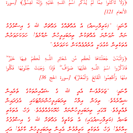
﴿وَلَا تَأْكُلُوا مِمَّا لَمْ يُذْكَرِ اسْمُ اللَّـهِ عَلَيْهِ وَإِنَّهُ لَفِسْقٌ﴾ [سورة
الأنعام 121]
މާނައީ: “(ކަތިލާހިނދު) އެ އެއްޗެއްގެ މައްޗަށް، ﷲ ގެ އިސްމުފުޅު
ނަން ނުގަންނަ އެއްޗަކުން ތިޔަބައިމީހުން ނުކާށެވެ! ހަމަކަށަވަރުން
އެތަކެތިން ކެއުމަކީ އުރެދުމެއްކަން ކަށަވަރެވެ.”
﴿وَالْبُدْنَ جَعَلْنَاهَا لَكُم مِّن شَعَائِرِ اللَّـهِ لَكُمْ فِيهَا خَيْرٌ ۖ
فَاذْكُرُوا اسْمَ اللَّـهِ عَلَيْهَا صَوَافَّ ۖ فَإِذَا وَجَبَتْ جُنُوبُهَا فَكُلُوا
مِنْهَا وَأَطْعِمُوا الْقَانِعَ وَالْمُعْتَرَّ﴾ [سورة الحج 36]
މާނައީ: “ޖަމަލުވެސް އެއީ ﷲ ގެ ޝަޢާއިރުތަކުގެ ތެރެއިން
ޝިޢާރެކެވެ. ތިމަން އިލާހު ތިޔަބައިމީހުންނަށްޓަކައި އެފަދައިން
ލެއްވީމެވެ. އޭގައި ތިޔަބައިމީހުންނަށް ހެޔޮކަމެއްވެއެވެ. ފަހެ، އެތަކެތި
ބަނދެ (ކަތިލާހިނދުގައި) އެ ތަކެތީގެ މައްޗަށް ﷲ ގެ އިސްމުފުޅު
ކިޔާށެވެ! ފަހެ، އެތަކެތި ކަތިލުމުން އެއިން ތިޔަބައިމީހުން ކާށެވެ! އަދި