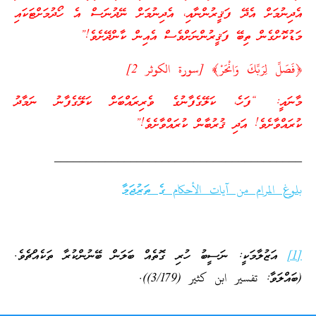
އެދިނުމަށް އެދޭ ފަޤީރުންނާއި، އެދިނުމަށް ނޭދުނަސް އެ ހޯދުމަށްޓަކައި
މަޑުކޮށްގެން ތިބޭ ފަޤީރުންނަށްވެސް އެއިން ކާންދޭށެވެ!”
﴿فَصَلِّ لِرَبِّكَ وَانْحَرْ﴾ [سورة الكوثر 2]
މާނައީ: “ފަހެ، ކަލޭގެފާނުގެ ވެރިރައްބަށް ކަލޭގެފާނު ނަމާދު
ކުރައްވާށެވެ! އަދި ޤުރުބާން ކުރައްވާށެވެ!”
_______________________________________
بلوغ المرام من آيات الأحكام ގެ ތަރުޖަމާ
[1]
އަޒުލާމަކީ: ނަސީބު ހުރި ގޮތެއް ބަލަން ބޭނުންކުރާ ތަކެއްޗެވެ.
(ބައްލަވާ: تفسير ابن كثير (3/179)).