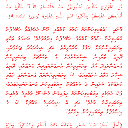
مِّنَ الْجَوَارِحِ مُكَلِّبِينَ تُعَلِّمُونَهُنَّ مِمَّا عَلَّمَكُمُ اللَّـهُ ۖ فَكُلُوا مِمَّا
أَمْسَكْنَ عَلَيْكُمْ وَاذْكُرُوا اسْمَ اللَّـهِ عَلَيْهِ﴾ [سورة المائدة 4]
މާނައީ: “އެބައިމީހުންނަށް ޙަލާލު ކުރެއްވީ، ކޮން އެއްޗެއްތޯ ކަލޭގެފާނާ
އެބައިމީހުން ސުވާލު ކުރެއެވެ. ކަލޭގެފާނު ވިދާޅުވާށެވެ! ރަނގަޅު ތަކެތި
ތިޔަބައިމީހުންނަށް ޙަލާލު ކުރެއްވިއެވެ. އަދި ޝިކާރަކުރާ ޖަނަވާރާއި،
ދޫނީގެ ތެރެއިން ޝިކާރަކުރުމަށް އެ ތަކެއްޗަށް ތިޔަބައިމީހުން
އުނގަންނައިދޭ ޙާލު، ތިޔަބައިމީހުން އުނގަންނައިދިން ޖަނަވާރާއި، ދޫނީގެ
ޝިކާރަ ޙަލާލު ކުރެއްވިއެވެ. ﷲ ތިޔަބައިމީހުންނަށް އުނގަންނައި ދެއްވި
ކަންތަކުގެ ތެރެއިން އެ ތަކެއްޗަށް، ތިޔަބައިމީހުން އުނގަންނައިދެމުއެވެ.
ފަހެ، އެތަކެތި ތިޔަބައިމީހުންނަށް ހިފައިގެން ގެނެސްދޭ ތަކެތީގެ ތެރެއިން
ތިޔަބައިމީހުން ކާށެވެ! އަދި އެ ޝިކާރައިގެ މައްޗަށް ﷲ ގެ
އިސްމުފުޅު ތިޔަބައިމީހުން ކިޔާށެވެ!”
﴿أُحِلَّ لَكُمْ صَيْدُ الْبَحْرِ وَطَعَامُهُ مَتَاعًا لَّكُمْ وَلِلسَّيَّارَةِ ۖ وَحُرِّمَ